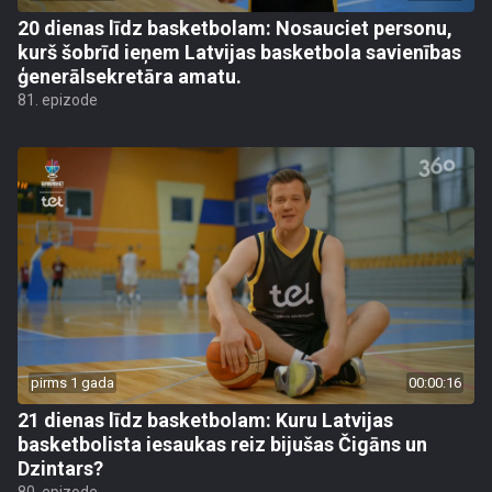
20 dienas līdz basketbolam: Nosauciet personu,
kurš šobrīd ieņem Latvijas basketbola savienības
ģenerālsekretāra amatu.
81. epizode
pirms 1 gada
00:00:16
21 dienas līdz basketbolam: Kuru Latvijas
basketbolista iesaukas reiz bijušas Čigāns un
Dzintars?