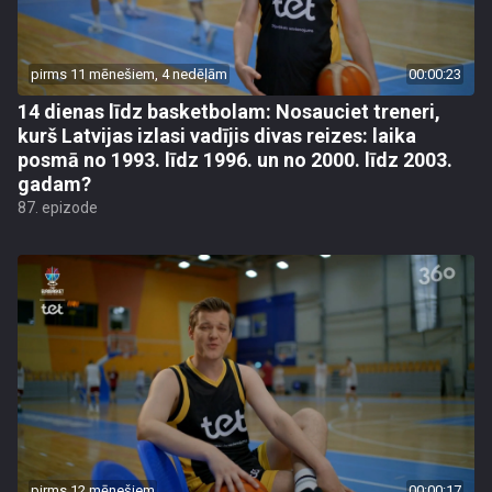
pirms 11 mēnešiem, 4 nedēļām
00:00:23
14 dienas līdz basketbolam: Nosauciet treneri,
kurš Latvijas izlasi vadījis divas reizes: laika
posmā no 1993. līdz 1996. un no 2000. līdz 2003.
gadam?
87. epizode
pirms 12 mēnešiem
00:00:17