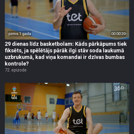
pirms 1 gada
00:00:20
29 dienas līdz basketbolam: Kāds pārkāpums tiek
fiksēts, ja spēlētājs pārāk ilgi stāv soda laukumā
uzbrukumā, kad viņa komandai ir dzīvas bumbas
kontrole?
72. epizode