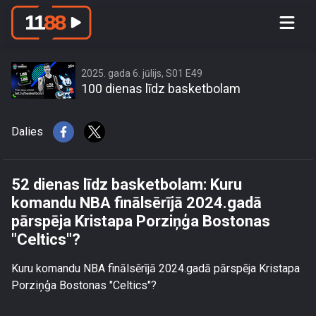
100_dienas_līdz_basketbolam_Se01_Ep49
2025. gada 6. jūlijs, S01 E49
100 dienas līdz basketbolam
Dalies
52 dienas līdz basketbolam: Kuru
komandu NBA finālsērījā 2024.gadā
pārspēja Kristapa Porziņģa Bostonas
"Celtics"?
Kuru komandu NBA finālsērījā 2024.gadā pārspēja Kristapa
Porziņģa Bostonas "Celtics"?