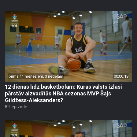
pirms 11 mēnešiem, 3 nedēļām
00:00:18
12 dienas līdz basketbolam: Kuras valsts izlasi
pārstāv aizvadītās NBA sezonas MVP Šajs
Gildžess-Aleksanders?
89. epizode