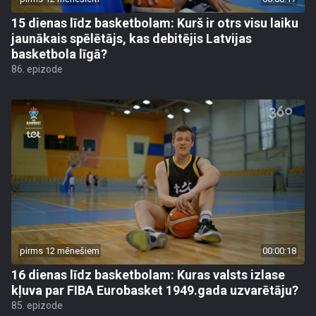
15 dienas līdz basketbolam: Kurš ir otrs visu laiku
jaunākais spēlētājs, kas debitējis Latvijas
basketbola līgā?
86. epizode
pirms 12 mēnešiem
00:00:18
16 dienas līdz basketbolam: Kuras valsts izlase
kļuva par FIBA Eurobasket 1949.gada uzvarētāju?
85. epizode