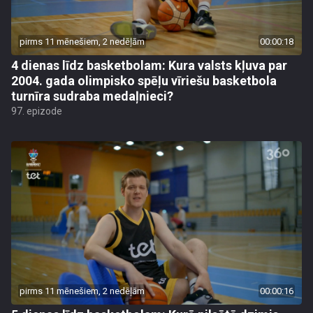
pirms 11 mēnešiem, 2 nedēļām
00:00:18
4 dienas līdz basketbolam: Kura valsts kļuva par
2004. gada olimpisko spēļu vīriešu basketbola
turnīra sudraba medaļnieci?
97. epizode
pirms 11 mēnešiem, 2 nedēļām
00:00:16