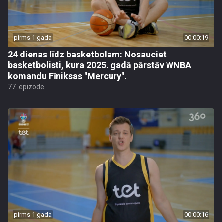
pirms 1 gada
00:00:19
24 dienas līdz basketbolam: Nosauciet
basketbolisti, kura 2025. gadā pārstāv WNBA
komandu Fīniksas "Mercury".
77. epizode
pirms 1 gada
00:00:16