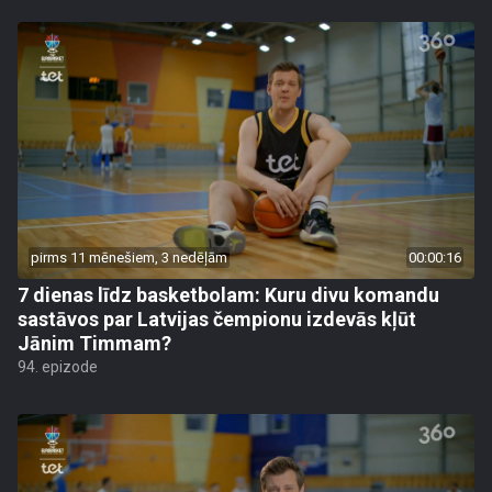
pirms 11 mēnešiem, 3 nedēļām
00:00:16
7 dienas līdz basketbolam: Kuru divu komandu
sastāvos par Latvijas čempionu izdevās kļūt
Jānim Timmam?
94. epizode