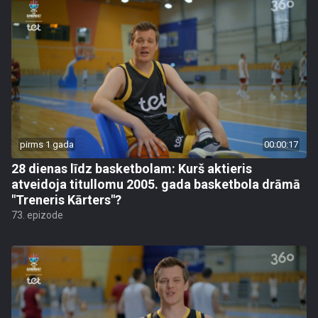
pirms 1 gada
00:00:17
28 dienas līdz basketbolam: Kurš aktieris
atveidoja titullomu 2005. gada basketbola drāmā
"Treneris Kārters"?
73. epizode