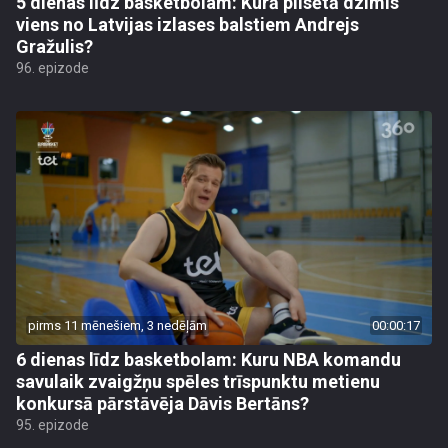
5 dienas līdz basketbolam: Kurā pilsētā dzimis
viens no Latvijas izlases balstiem Andrejs
Gražulis?
96. epizode
pirms 11 mēnešiem, 3 nedēļām
00:00:17
6 dienas līdz basketbolam: Kuru NBA komandu
savulaik zvaigžņu spēles trīspunktu metienu
konkursā pārstāvēja Dāvis Bertāns?
95. epizode