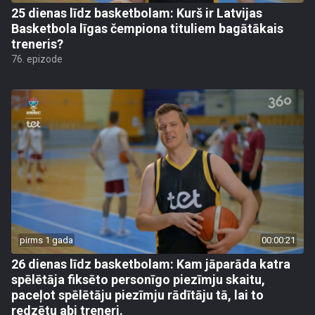
25 dienas līdz basketbolam: Kurš ir Latvijas
Basketbola līgas čempiona tituliem bagātākais
treneris?
76. epizode
pirms 1 gada
00:00:21
26 dienas līdz basketbolam: Kam jāparāda katra
spēlētāja fiksēto personīgo piezīmju skaitu,
paceļot spēlētāju piezīmju rādītāju tā, lai to
redzētu abi treneri.