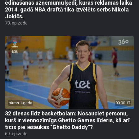
ēdināšanas uzņēmumu ķēdi, kuras reklāmas laikā
2014. gadā NBA draftā tika izvēlēts serbs Nikola
Jokičs.
70. epizode
pirms 1 gada
00:00:17
32 dienas līdz basketbolam: Nosauciet personu,
kurš ir viennozīmīgs Ghetto Games līderis, kā arī
ticis pie iesaukas “Ghetto Daddy”?
69. epizode