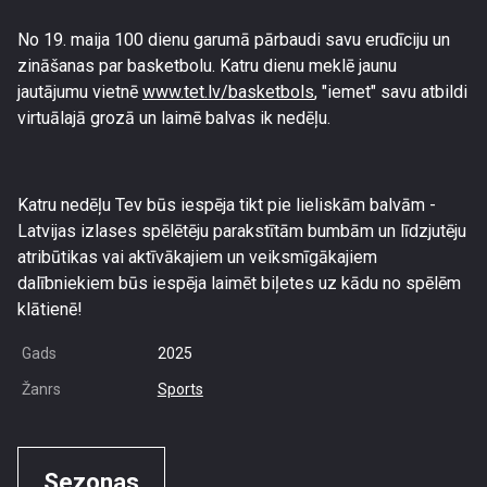
No 19. maija 100 dienu garumā pārbaudi savu erudīciju un
zināšanas par basketbolu. Katru dienu meklē jaunu
jautājumu vietnē
www.tet.lv/basketbols
, "iemet" savu atbildi
virtuālajā grozā un laimē balvas ik nedēļu.
Katru nedēļu Tev būs iespēja tikt pie lieliskām balvām -
Latvijas izlases spēlētēju parakstītām bumbām un līdzjutēju
atribūtikas vai aktīvākajiem un veiksmīgākajiem
dalībniekiem būs iespēja laimēt biļetes uz kādu no spēlēm
klātienē!
Gads
2025
Žanrs
Sports
Sezonas