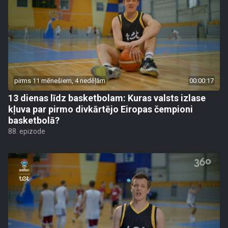
pirms 11 mēnešiem, 4 nedēļām
00:00:17
13 dienas līdz basketbolam: Kuras valsts izlase
kļuva par pirmo divkārtējo Eiropas čempioni
basketbolā?
88. epizode