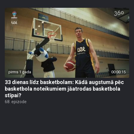
pirms 1 gada
00:00:15
33 dienas līdz basketbolam: Kādā augstumā pēc
basketbola noteikumiem jāatrodas basketbola
stīpai?
68. epizode