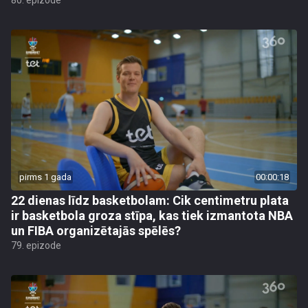
80. epizode
pirms 1 gada
00:00:18
22 dienas līdz basketbolam: Cik centimetru plata
ir basketbola groza stīpa, kas tiek izmantota NBA
un FIBA organizētajās spēlēs?
79. epizode