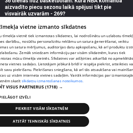
36 dienas līdz basketbolam: Kura NBA komanda
aizvadīto piecu sezonu laikā spējusi tikt pie
visvairāk uzvarām - 269?
65. epizode
 tīmekļa vietne izmanto sīkdatnes
 tīmekļa vietnē tiek izmantotas sīkdatnes, lai nodrošinātu un uzlabotu tīmek
nes darbību., nosūtītu personalizētu reklāmu un satura ģenerēšanai, veiktu
āmas un satura mērījumus, auditorijas datu apkopošanu, kā arī produktu izst
zlabošanu. Zemāk sniedzam informāciju par visām sīkdatnēm, kuras tiek
ntotas mūsu tīmekļa vietnēs. Sīkdatnes var atšķirties atkarībā no apmeklētā
rneta vietnes sadaļas. Lietotājam jebkurā brīdī ir iespēja piekrist, atteikties va
īt savu piekrišanu. Piekrišanas sniegšana, kā arī tās atsaukšana vai mainīša
ecas uz visām interneta vietnes sadaļām. Vairāk informācijas par izmantotaj
atnēm skatīt
sīkdatņu izmantošanas noteikumos.
ĪT VISUS PARTNERUS
(1718) →
pirms 1 gada
00:00:15
PIELĀGOT IZVĒLI
37 dienas līdz basketbolam: Ar kādu rezultātu
PIEKRIST VISĀM SĪKDATNĒM
noslēdzās pati pirmā basketbola spēle?
64. epizode
ATSTĀT TEHNISKĀS SĪKDATNES