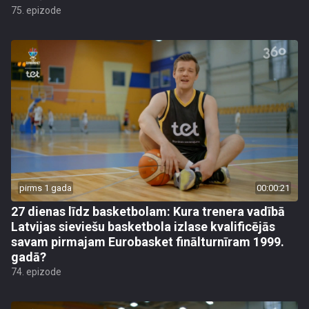
75. epizode
pirms 1 gada
00:00:21
27 dienas līdz basketbolam: Kura trenera vadībā
Latvijas sieviešu basketbola izlase kvalificējās
savam pirmajam Eurobasket finālturnīram 1999.
gadā?
74. epizode