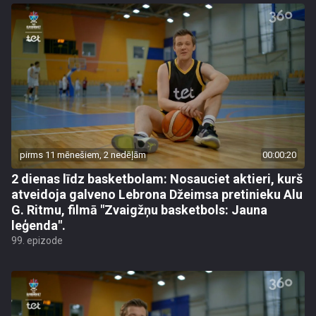
pirms 11 mēnešiem, 2 nedēļām
00:00:20
2 dienas līdz basketbolam: Nosauciet aktieri, kurš
atveidoja galveno Lebrona Džeimsa pretinieku Alu
G. Ritmu, filmā "Zvaigžņu basketbols: Jauna
leģenda".
99. epizode