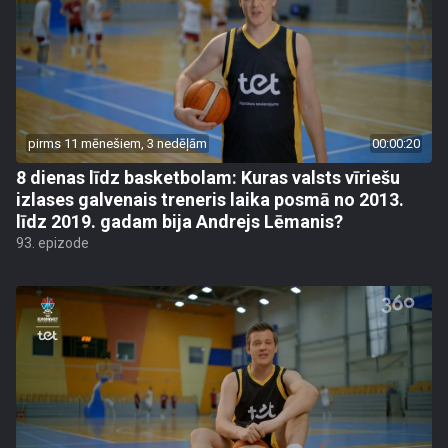
pirms 11 mēnešiem, 3 nedēļām
00:00:20
8 dienas līdz basketbolam: Kuras valsts vīriešu
izlases galvenais treneris laika posmā no 2013.
līdz 2019. gadam bija Andrejs Lēmanis?
93. epizode