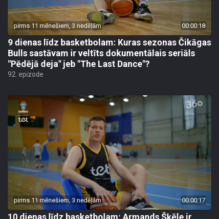
pirms 11 mēnešiem, 3 nedēļām
00:00:18
9 dienas līdz basketbolam: Kuras sezonas Čikāgas
Bulls sastāvam ir veltīts dokumentālais seriāls
"Pēdējā deja" jeb "The Last Dance"?
92. epizode
pirms 11 mēnešiem, 3 nedēļām
00:00:17
10 dienas līdz basketbolam: Armands Šķēle ir