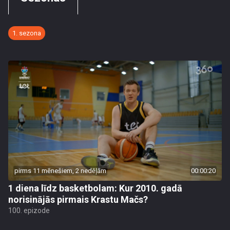
1. sezona
pirms 11 mēnešiem, 2 nedēļām
00:00:20
1 diena līdz basketbolam: Kur 2010. gadā
norisinājās pirmais Krastu Mačs?
100. epizode