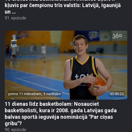
kļuvis par čempionu trīs valstīs: Latvijā, Igaunijā
un …
91. epizode
pirms 11 mēnešiem, 3 nedēļām
00:00:20
11 dienas līdz basketbolam: Nosauciet
basketbolisti, kura ir 2008. gada Latvijas gada
balvas sportā ieguvēja nominācijā "Par cīņas
gribu"?
90. epizode