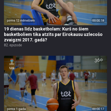
pirms 12 mēnešiem
00:00:18
19 dienas līdz basketbolam: Kurš no šiem
basketboliem tika atzīts par Eirokausu uzlecošo
zvaigzni 2017. gadā?
82. epizode
pirms 1 gada
00:00:17