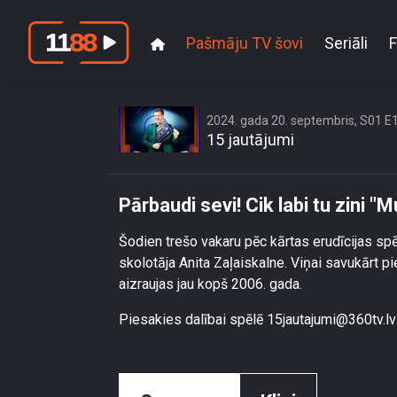
Pašmāju TV šovi
Seriāli
F
Pārbaudi sev
2024. gada 20. septembris, S01 E
15 jautājumi
Pārbaudi sevi! Cik labi tu zini
Šodien trešo vakaru pēc kārtas erudīcijas spē
skolotāja Anita Zaļaiskalne. Viņai savukārt p
aizraujas jau kopš 2006. gada.
Piesakies dalībai spēlē 15jautajumi@360tv.lv