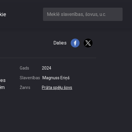
kie
Meklē slavenības, šovus, u.c.
iesmu vārdus?
Dalies
Gads
2024
Slavenības
Magnuss Eriņš
res
lēm
Žanrs
Prāta spēļu šovs