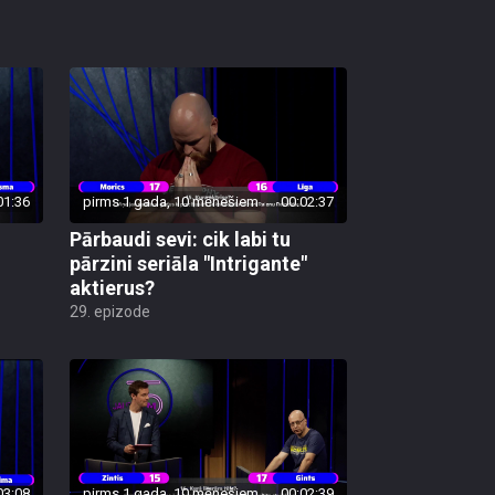
01:36
pirms 1 gada, 10 mēnešiem
00:02:37
Pārbaudi sevi: cik labi tu
pārzini seriāla "Intrigante"
aktierus?
29. epizode
03:08
pirms 1 gada, 10 mēnešiem
00:02:39