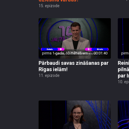
15. epizode
pirms 1 gada, 10 mēnešiem
00:01:40
pirm
Pārbaudi savas zināšanas par
Rein
Rīgas ielām!
piln
par 
11. epizode
10. e