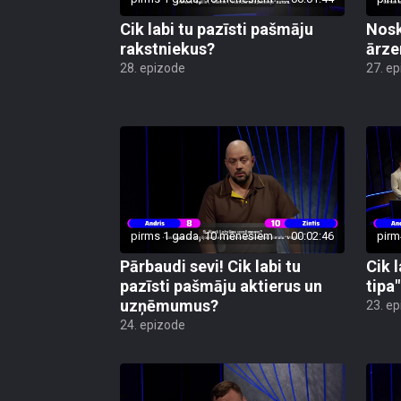
Cik labi tu pazīsti pašmāju
Nosk
rakstniekus?
ārze
28. epizode
27. e
pirms 1 gada, 10 mēnešiem
00:02:46
pirm
Pārbaudi sevi! Cik labi tu
Cik l
pazīsti pašmāju aktierus un
tipa
uzņēmumus?
23. e
24. epizode