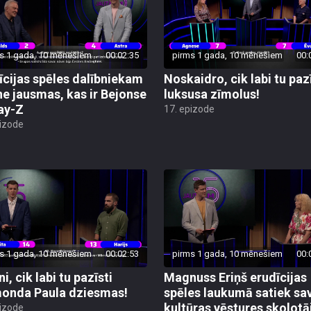
s 1 gada, 10 mēnešiem
00:02:35
pirms 1 gada, 10 mēnešiem
00:
īcijas spēles dalībniekam
Noskaidro, cik labi tu paz
ne jausmas, kas ir Bejonse
luksusa zīmolus!
ay-Z
17. epizode
pizode
s 1 gada, 10 mēnešiem
00:02:53
pirms 1 gada, 10 mēnešiem
00:
i, cik labi tu pazīsti
Magnuss Eriņš erudīcijas
onda Paula dziesmas!
spēles laukumā satiek sa
kultūras vēstures skolotā
pizode