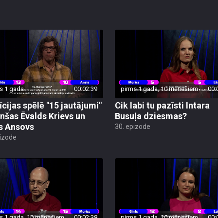
s 1 gada
00:02:39
pirms 1 gada, 10 mēnešiem
00:
īcijas spēlē "15 jautājumi"
Cik labi tu pazīsti Intara
nšas Ēvalds Krievs un
Busuļa dziesmas?
s Ansovs
30. epizode
pizode
s 1 gada, 10 mēnešiem
00:02:38
pirms 1 gada, 10 mēnešiem
00: