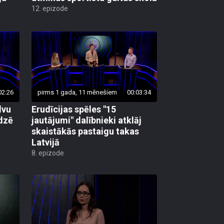
12. epizode
02:26
pirms 1 gada, 11 mēnešiem
00:03:34
lvu
Erudīcijas spēles "15
edzē
jautājumi" dalībnieki atklāj
skaistākās pastaigu takas
Latvijā
8. epizode