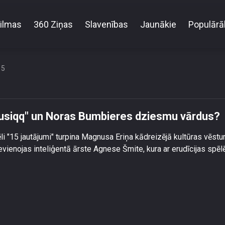
ilmas
360 Ziņas
Slavenības
Jaunākie
Populārā
i! Cik labi tu zini \"Musiqq\" un Noras Bumbieres dz
15
 "Musiqq" un Noras Bumbieres dziesmu vārdus?
li "15 jautājumi" turpina Magnusa Eriņa kādreizējā kultūras vēstu
ievienojas inteliģentā ārste Agnese Šmite, kura ar erudīcijas spē