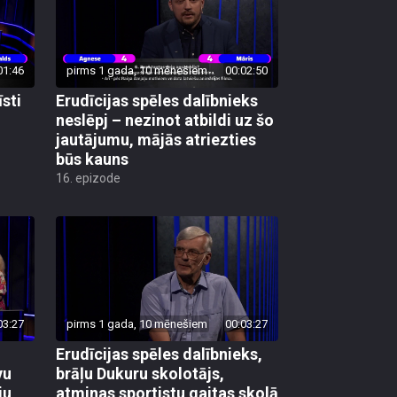
01:46
pirms 1 gada, 10 mēnešiem
00:02:50
īsti
Erudīcijas spēles dalībnieks
neslēpj – nezinot atbildi uz šo
jautājumu, mājās atriezties
būs kauns
16. epizode
03:27
pirms 1 gada, 10 mēnešiem
00:03:27
Erudīcijas spēles dalībnieks,
vu
brāļu Dukuru skolotājs,
ju
atminas sportistu gaitas skolā