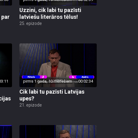
Uzzini, cik labi tu pazīsti
 par
latviešu literāros tēlus!
25. epizode
03:11
pirms 1 gada, 10 mēnešiem
00:02:34
Cik labi tu pazīsti Latvijas
cijas
upes?
21. epizode