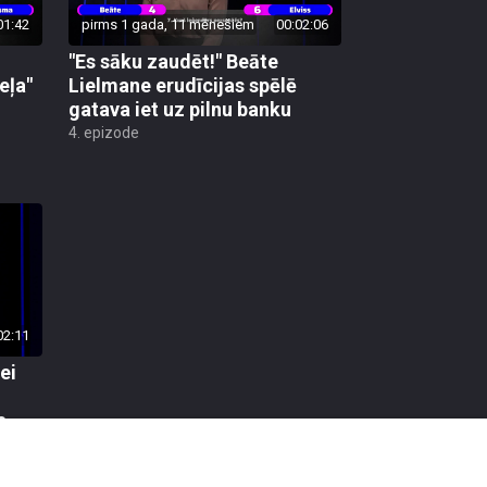
01:42
pirms 1 gada, 11 mēnešiem
00:02:06
"Es sāku zaudēt!" Beāte
eļa"
Lielmane erudīcijas spēlē
gatava iet uz pilnu banku
4. epizode
02:11
ei
a