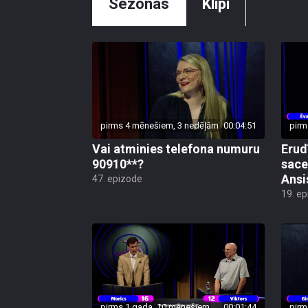
Sezonas
Klipi
pirms 4 mēnešiem, 3 nedēļām
00:04:51
pirm
Vai atminies telefona numuru
Erud
90910**?
sace
Ansi
47. epizode
19. e
pirms 1 gada, 10 mēnešiem
00:01:44
pirm