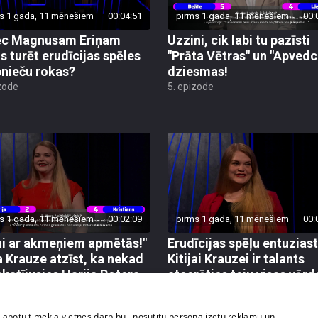
s 1 gada, 11 mēnešiem
00:04:51
pirms 1 gada, 11 mēnešiem
00:
ēc Magnusam Eriņam
Uzzini, cik labi tu pazīsti
s turēt erudīcijas spēles
"Prāta Vētras" un "Apvedc
bnieču rokas?
dziesmas!
zode
5. epizode
s 1 gada, 11 mēnešiem
00:02:09
pirms 1 gada, 11 mēnešiem
00:
i ar akmeņiem apmētās!"
Erudīcijas spēļu entuziast
ja Krauze atzīst, ka nekad
Kitijai Krauzei ir talants
skatījusies Harija Potera
atcerēties teju visas vārd
as
dienas
zode
1. epizode
zlabotu tīmekļa vietnes darbību., nosūtītu personalizētu reklāmu un