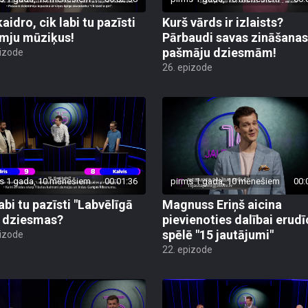
aidro, cik labi tu pazīsti
Kurš vārds ir izlaists?
mju mūziķus!
Pārbaudi savas zināšanas
pašmāju dziesmām!
pizode
26. epizode
s 1 gada, 10 mēnešiem
00:01:36
pirms 1 gada, 10 mēnešiem
00:
abi tu pazīsti "Labvēlīgā
Magnuss Eriņš aicina
" dziesmas?
pievienoties dalībai erudī
spēlē "15 jautājumi"
pizode
22. epizode