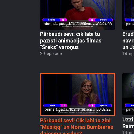
pirms 1 gada, 10 mēnešiem
00:04:08
pirm
Pārbaudi sevi: cik labi tu
Erud
pazīsti animācijas filmas
nav 
"Šreks" varoņus
un J
20. epizode
18. e
pirms 1 gada, 10 mēnešiem
00:02:22
pirm
Uzzin
Pārbaudi sevi! Cik labi tu zini
Raim
"Musiqq" un Noras Bumbieres
14. e
dziesmu vārdus?