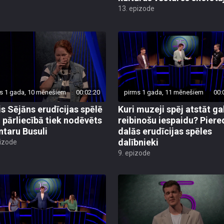
13. epizode
s 1 gada, 10 mēnešiem
00:02:20
pirms 1 gada, 11 mēnešiem
00:
is Sējāns erudīcijas spēlē
Kuri muzeji spēj atstāt ga
ā pārliecībā tiek nodēvēts
reibinošu iespaidu? Pier
Intaru Busuli
dalās erudīcijas spēles
dalībnieki
pizode
9. epizode