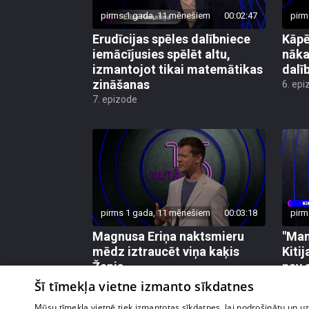
pirms 1 gada, 11 mēnešiem
00:02:47
pirm
Erudīcijas spēles dalībniece
Kāp
iemācījusies spēlēt altu,
nāka
izmantojot tikai matemātikas
dalī
zināšanas
6. epi
7. epizode
pirms 1 gada, 11 mēnešiem
00:03:18
pirm
Magnusa Eriņa naktsmieru
"Man
mēdz iztraucēt viņa kaķis
Kiti
Žanis
nav 
film
3. epizode
Šī tīmekļa vietne izmanto sīkdatnes
2. epi
Mūsu tīmekļa vietnē tiek izmantotas sīkdatnes, lai nodrošinātu un u