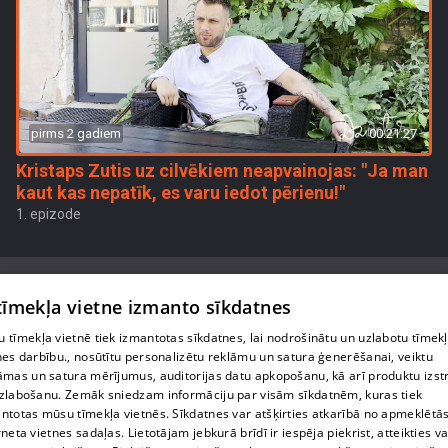
pirms 2 gadiem
00:21:27
Kristaps Zutis uz cilvēkiem neapvainojas: "Ja man
kaut kas nepatīk, es varu iedot pērienu!"
1. epizode
 tīmekļa vietne izmanto sīkdatnes
 tīmekļa vietnē tiek izmantotas sīkdatnes, lai nodrošinātu un uzlabotu tīmek
Par mums
nes darbību., nosūtītu personalizētu reklāmu un satura ģenerēšanai, veiktu
āmas un satura mērījumus, auditorijas datu apkopošanu, kā arī produktu izst
Privātuma politika
zlabošanu. Zemāk sniedzam informāciju par visām sīkdatnēm, kuras tiek
ntotas mūsu tīmekļa vietnēs. Sīkdatnes var atšķirties atkarībā no apmeklētā
Sīkdatnes
rneta vietnes sadaļas. Lietotājam jebkurā brīdī ir iespēja piekrist, atteikties va