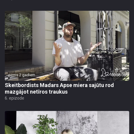
pirms 2 gadiem
00:06:04
Skeitbordists Madars Apse miera sajūtu rod
mazgājot netīros traukus
6. epizode