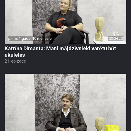
pirms 1 gada, 10 mēnešiem
00:04:20
Katrīna Dimanta: Mani mājdzīvnieki varētu būt
ukuleles
21. epizode