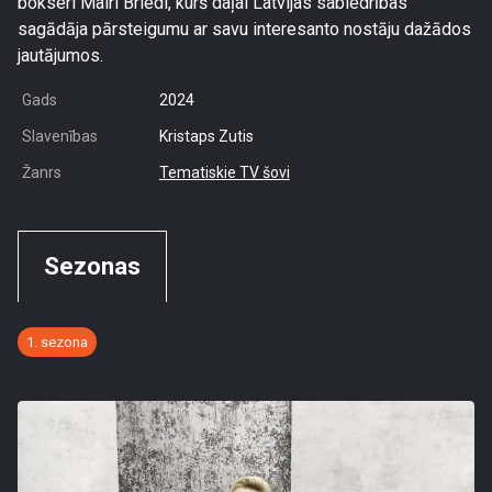
bokseri Mairi Briedi, kurš daļai Latvijas sabiedrības
sagādāja pārsteigumu ar savu interesanto nostāju dažādos
jautājumos.
Gads
2024
Slavenības
Kristaps Zutis
Žanrs
Tematiskie TV šovi
Sezonas
1. sezona