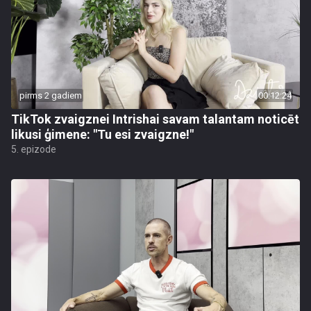
pirms 2 gadiem
00:12:24
TikTok zvaigznei Intrishai savam talantam noticēt
likusi ģimene: "Tu esi zvaigzne!"
5. epizode