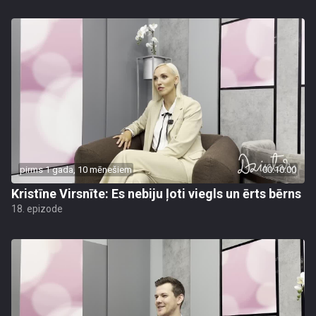
pirms 1 gada, 10 mēnešiem
00:10:00
Kristīne Virsnīte: Es nebiju ļoti viegls un ērts bērns
18. epizode