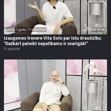
pirms 1 gada, 11 mēnešiem
00:10:08
Izaugsmes trenere Vita Solo par īstu draudzību:
"Dažkārt pateikt nepatīkamo ir svarīgāk!"
9. epizode