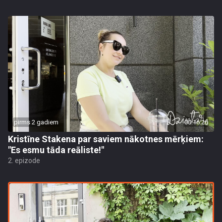
pirms 2 gadiem
00:16:26
Kristīne Stakena par saviem nākotnes mērķiem:
"Es esmu tāda reāliste!"
2. epizode