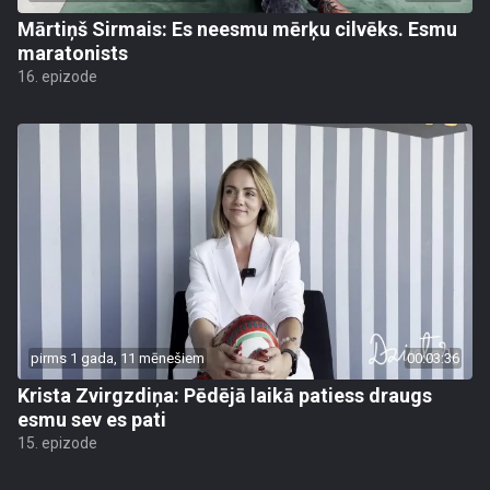
Mārtiņš Sirmais: Es neesmu mērķu cilvēks. Esmu
maratonists
16. epizode
pirms 1 gada, 11 mēnešiem
00:03:36
Krista Zvirgzdiņa: Pēdējā laikā patiess draugs
esmu sev es pati
15. epizode