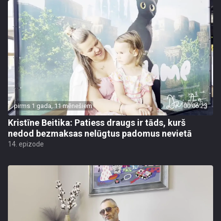
pirms 1 gada, 11 mēnešiem
00:06:23
Kristīne Beitika: Patiess draugs ir tāds, kurš
nedod bezmaksas nelūgtus padomus nevietā
14. epizode