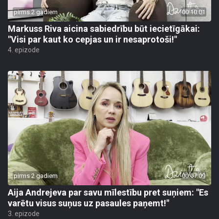
pirms 2 gadiem
00:10:01
Markuss Riva aicina sabiedrību būt iecietīgākai:
"Visi par kaut ko cepjas un ir nesaprotoši!"
4. epizode
pirms 2 gadiem
00:07:09
Aija Andrejeva par savu mīlestību pret suņiem: "Es
varētu visus suņus uz pasaules paņemt!"
3. epizode