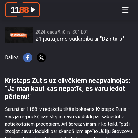
Kristaps Zutis uz cilvēkiem
neapvainojas: \"Ja man kaut kas
nepatīk, es varu iedot pērienu!\"
2024. gada 9. jūlijs, S01 E01
21 jautājums sadarbībā ar "Dzintars"
Dalies
Kristaps Zutis uz cilvēkiem neapvainojas:
"Ja man kaut kas nepatīk, es varu iedot
pērienu!"
Sarunā ar 1188.lv redakciju tikās bokseris Kristaps Zutis –
viņš jau iepriekš nav slēpis savu viedokli par sabiedrībā
notiekošajiem procesiem. Arī šoreiz viņam ir ko teikt, īpaši
izceļot savu viedokli par skandāliem apvīto Jūliju Grevcovu,