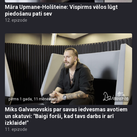
Māra Upmane-Holšteine: Vispirms vēlos lūgt
piedošanu pati sev
12. epizode
pirms 1 gada, 11 mēnešiem
00:07:03
Miks Galvanovskis par savas iedvesmas avotiem
un skatuvi: "Baigi forši, kad tavs darbs ir arī
izklaide!"
11. epizode