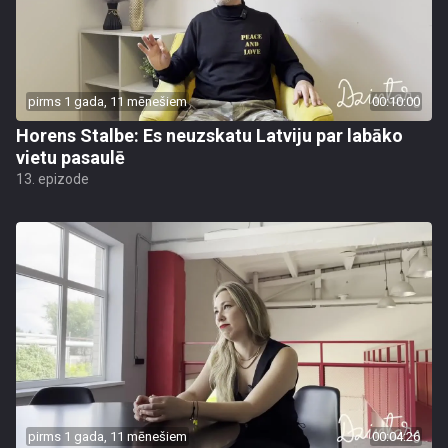
pirms 1 gada, 11 mēnešiem
00:10:00
Horens Stalbe: Es neuzskatu Latviju par labāko
vietu pasaulē
13. epizode
pirms 1 gada, 11 mēnešiem
00:04:26