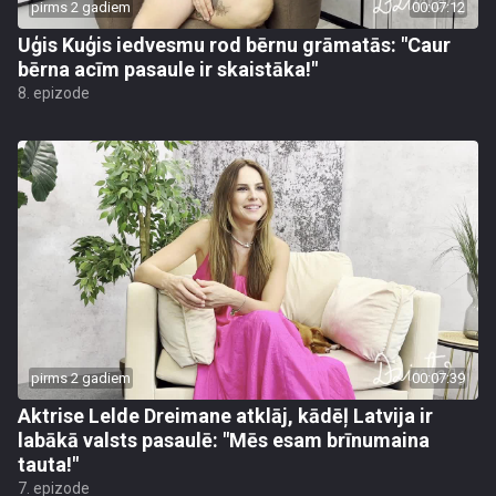
pirms 2 gadiem
00:07:12
Uģis Kuģis iedvesmu rod bērnu grāmatās: "Caur
bērna acīm pasaule ir skaistāka!"
8. epizode
pirms 2 gadiem
00:07:39
Aktrise Lelde Dreimane atklāj, kādēļ Latvija ir
labākā valsts pasaulē: "Mēs esam brīnumaina
tauta!"
7. epizode