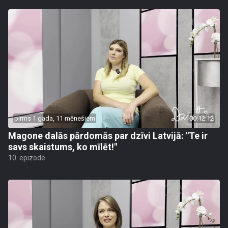
pirms 1 gada, 11 mēnešiem
00:12:12
Magone dalās pārdomās par dzīvi Latvijā: "Te ir
savs skaistums, ko mīlēt!"
10. epizode