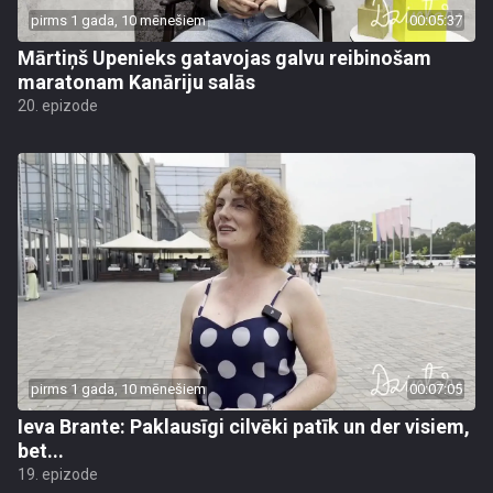
pirms 1 gada, 10 mēnešiem
00:05:37
Mārtiņš Upenieks gatavojas galvu reibinošam
maratonam Kanāriju salās
20. epizode
pirms 1 gada, 10 mēnešiem
00:07:05
Ieva Brante: Paklausīgi cilvēki patīk un der visiem,
bet...
19. epizode