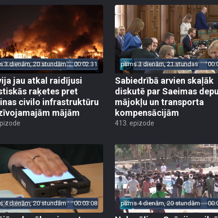
s 3 dienām, 20 stundām
00:02:31
pirms 3 dienām, 21 stundas
00:
ija jau atkal raidījusi
Sabiedrībā arvien skaļāk
istiskās raķetes pret
diskutē par Saeimas dep
inas civilo infrastruktūru
mājokļu un transporta
zīvojamajām mājām
kompensācijām
epizode
413. epizode
s 4 dienām, 20 stundām
00:03:08
pirms 4 dienām, 20 stundām
00: