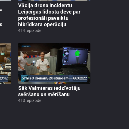
Vācija drona incidentu
”
Leipcigas lidostā dēvē par
profesionāli paveiktu
s
hibrīdkara operāciju
414. epizode
03:42
pirms 3 dienām, 20 stundām
00:02:22
Sāk Valmieras iedzīvotāju
svēršanu un mērīšanu
413. epizode