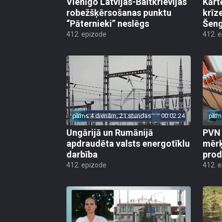
Vienīgo Latvijas-Baltkrievijas
Kārt
robežšķērsošanas punktu
krīz
“Pāternieki” neslēgs
Šeng
412. epizode
412. 
pirms 4 dienām, 21 stundas
00:02:24
pirm
Ungārijā un Rumānijā
PVN 
apdraudēta valsts energotīklu
mērķ
darbība
produ
412. epizode
412. 