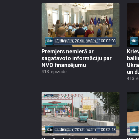
pirms 3 dienām, 20 stundām
00:02:03
pirm
Premjers nemierā ar
Kriev
sagatavoto informāciju par
ball
NVO finansējumu
Ukra
un d
413. epizode
413. 
pirms 4 dienām, 20 stundām
00:02:13
pirm