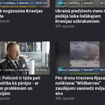
s 1 nedēļas, 2 dienām
00:01:59
pirms 1 nedēļas, 2 dienām
00:
jā nogāzusies Krievijas
Ukrainā piedzīvots viens 
te
pēdējā laika lielākajiem
Krievijas uzbrukumiem
epizode
409. epizode
s 1 nedēļas, 2 dienām
00:16:02
pirms 1 nedēļas, 3 dienām
00:
 Policisti ir tāda pati
Pēc dronu trieciena Rjaz
edrība kā pārējie - ar
noliktavai “Wildberries”
ām problēmām un
zaudējumi sasniedz milja
cijām
eiro
epizode
408. epizode