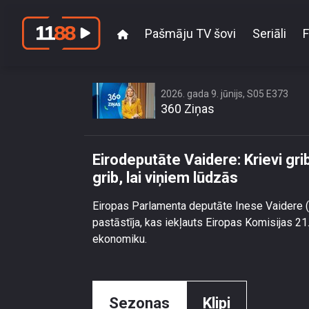
Pašmāju TV šovi
Seriāli
F
Eirodeputāte Vaidere: Kri
2026. gada 9. jūnijs, S05 E373
360 Ziņas
Eirodeputāte Vaidere: Krievi grib
grib, lai viņiem lūdzās
Eiropas Parlamenta deputāte Inese Vaidere (J
pastāstīja, kas iekļauts Eiropas Komisijas 21
ekonomiku.
Sezonas
Klipi