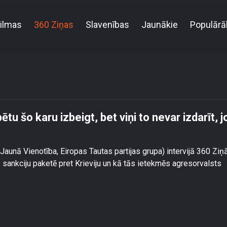
ilmas
360 Ziņas
Slavenības
Jaunākie
Populārā
evi gribētu šo karu izbeigt, bet viņi to nevar izdarīt, 
ētu šo karu izbeigt, bet viņi to nevar izdarīt, j
aunā Vienotība, Eiropas Tautas partijas grupa) intervijā 360 Zi
. sankciju paketē pret Krieviju un kā tās ietekmēs agresorvalsts