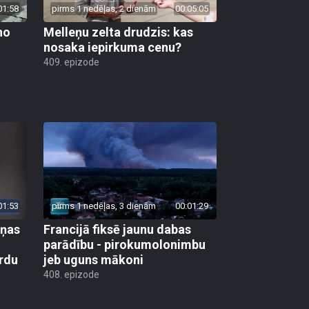
01:58
pirms 1 nedēļas, 2 dienām
00:05:05
no
Melleņu zelta drudzis: kas
nosaka iepirkuma cenu?
409. epizode
01:53
pirms 1 nedēļas, 3 dienām
00:01:29
aņas
Francijā fiksē jaunu dabas
parādību - pirokumolonimbu
rdu
jeb uguns mākoni
408. epizode