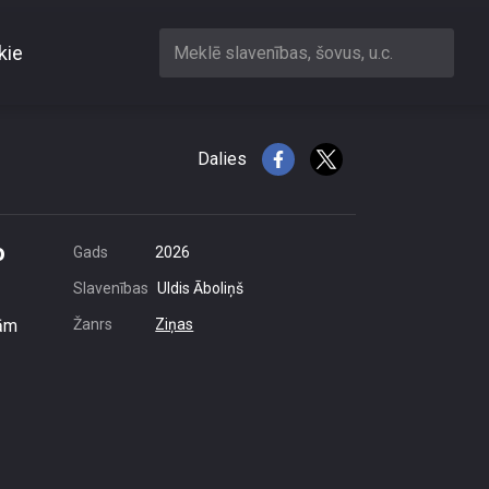
kie
Meklē slavenības, šovus, u.c.
jo grib, lai viņiem lūdzās
Dalies
o
Gads
2026
Slavenības
Uldis Āboliņš
ņām
Žanrs
Ziņas