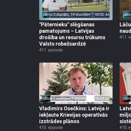
pirms 5 dienām, 19 stundām
00:02:44
pirm
"Pāternieku" slēgšanas
Lāču
pamatojums – Latvijas
naud
drošība un resursu trūkums
411. 
Valsts robežsardzē
411. epizode
pirms 1 nedēļas, 1 dienas
00:03:23
pirm
Vladimirs Osečkins: Latvija ir
Latv
iekļauta Krievijas operatīvās
milj
izstrādes plānos
sist
410. epizode
410. 