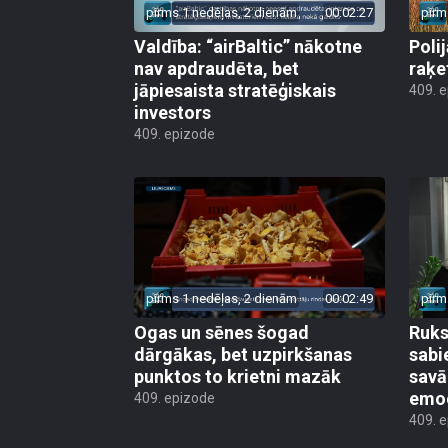
pirms 1 nedēļas, 2 dienām
00:02:27
pirm
Valdība: “airBaltic” nākotne
Poli
nav apdraudēta, bet
raķe
jāpiesaista stratēģiskais
409. 
investors
409. epizode
pirms 1 nedēļas, 2 dienām
00:02:49
pirm
Ogas un sēnes šogad
Ruks:
dārgākas, bet uzpirkšanas
sabi
punktos to krietni mazāk
sav
emo
409. epizode
409. 