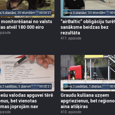
s 5 dienām, 20 stundām
00:03:27
pirms 5 dienām, 20 stundām
00:
 monitorēšanai no valsts
“airBaltic” obligāciju turē
as atvēl 180 000 eiro
sanāksme beidzas bez
rezultāta
epizode
411. epizode
s 1 nedēļas, 1 dienas
00:02:21
pirms 1 nedēļas, 1 dienas
00:
iešu valodas apguvei tērē
Graudu kulšana uzņem
onus, bet vienotas
apgriezienus, bet reģiono
ēmas joprojām nav
aina atšķiras
epizode
410. epizode