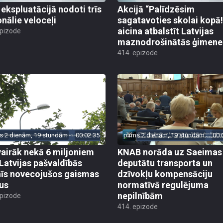
 ekspluatācijā nodoti trīs
Akcijā “Palīdzēsim
onālie veloceļi
sagatavoties skolai kopā!
aicina atbalstīt Latvijas
epizode
maznodrošinātās ģimene
414. epizode
s 2 dienām, 19 stundām
00:02:35
pirms 2 dienām, 19 stundām
00:
vairāk nekā 6 miljoniem
KNAB norāda uz Saeimas
 Latvijas pašvaldībās
deputātu transporta un
īs novecojušos gaismas
dzīvokļu kompensāciju
us
normatīvā regulējuma
nepilnībām
epizode
414. epizode