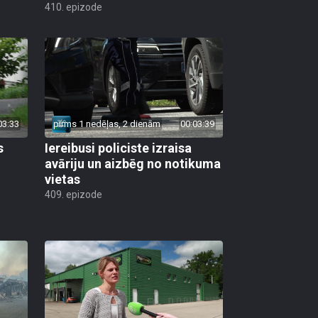
410. epizode
03:33
pirms 1 nedēļas, 2 dienām
00:03:39
s
Iereibusi policiste izraisa
avāriju un aizbēg no notikuma
vietas
409. epizode