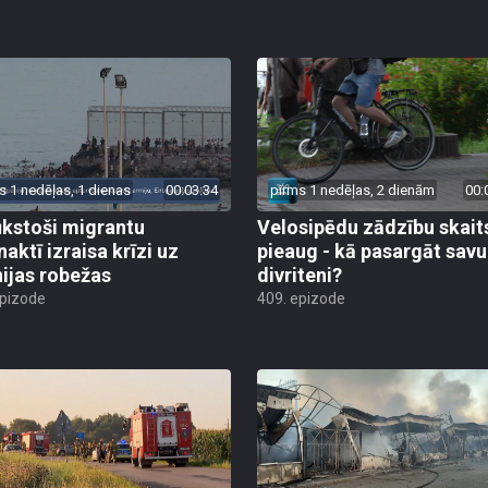
s 1 nedēļas, 1 dienas
00:03:34
pirms 1 nedēļas, 2 dienām
00:
ūkstoši migrantu
Velosipēdu zādzību skait
naktī izraisa krīzi uz
pieaug - kā pasargāt savu
ijas robežas
divriteni?
epizode
409. epizode