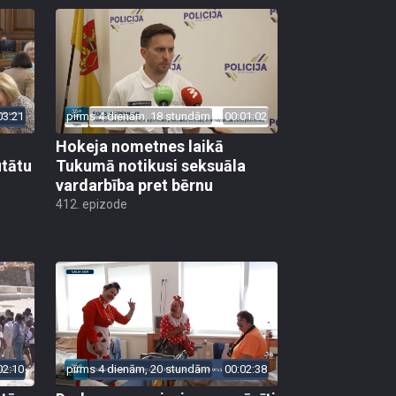
03:21
pirms 4 dienām, 18 stundām
00:01:02
Hokeja nometnes laikā
utātu
Tukumā notikusi seksuāla
vardarbība pret bērnu
412. epizode
02:10
pirms 4 dienām, 20 stundām
00:02:38