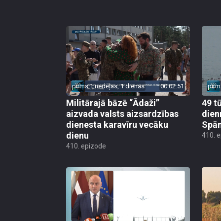
pirms 1 nedēļas, 1 dienas
00:02:51
pirm
Militārajā bāzē “Ādaži”
49 t
aizvada valsts aizsardzības
dien
dienesta karavīru vecāku
Spān
dienu
410. 
410. epizode