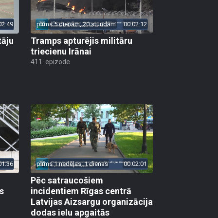
02:49
pirms 5 dienām, 20 stundām
00:02:12
tāju
Tramps apturējis militāru
triecienu Irānai
411. epizode
01:36
pirms 1 nedēļas, 1 dienas
00:02:01
Pēc satraucošiem
s
incidentiem Rīgas centrā
Latvijas Aizsargu organizācija
dodas ielu apgaitās