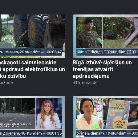
s 1 dienas, 20 stundām
00:02:47
pirms 1 dienas, 20 stundām
00:
skaņoti saimnieciskie
Rīgā izbūvē šķēršļus un
i apdraud elektrotīklus un
trenējas atvairīt
ēku dzīvību
apdraudējumu
epizode
415. epizode
s 2 dienām, 18 stundām
00:01:35
pirms 2 dienām, 19 stundām
00: