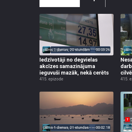
pirms 1 dienas, 20 stundām
00:03:26
pirm
Iedzīvotāji no degvielas
Nesa
akcīzes samazinājuma
darb
ieguvuši mazāk, nekā cerēts
cilv
415. epizode
415. 
pirms 1 dienas, 21 stundas
00:02:18
pirm