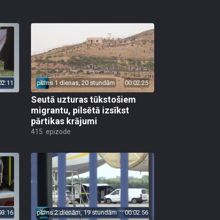
02:11
pirms 1 dienas, 20 stundām
00:02:25
Seutā uzturas tūkstošiem
migrantu, pilsētā izsīkst
pārtikas krājumi
415. epizode
03:16
pirms 2 dienām, 19 stundām
00:02:56