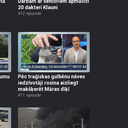
ētā
Darbam ar senioriem apmācīti
20 dakteri Klauni
412. epizode
01:45
pirms 5 dienām, 19 stundām
00:01:44
ojumu
Pēc traģiskas gulbēnu nāves
iedzīvotāji rosina aizliegt
makšķerēt Māras dīķī
411. epizode