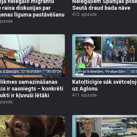
ējā nelegālo migrantu
Nelegāļiem Spānijas pils
e raisa diskusijas par
Seutā draud bada nāve
enas līguma pastāvēšanu
412. epizode
epizode
s 4 dienām, 22 stundām
00:03:04
pirms 5 dienām, 19 stundām
00:
likmes samazināšanas
Katoļticīgie sāk svētceļ
is ir sasniegts – konkrēti
uz Aglonu
kti ir kļuvuši lētāki
411. epizode
epizode