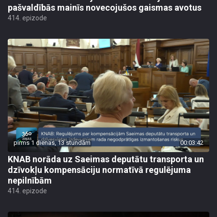
pašvaldībās mainīs novecojušos gaismas avotus
414. epizode
pirms 1 dienas, 13 stundām
00:03:42
KNAB norāda uz Saeimas deputātu transporta un
dzīvokļu kompensāciju normatīvā regulējuma
nepilnībām
414. epizode