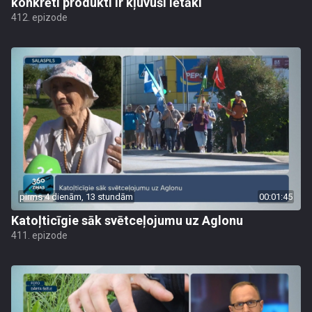
konkrēti produkti ir kļuvuši lētāki
412. epizode
pirms 4 dienām, 13 stundām
00:01:45
Katoļticīgie sāk svētceļojumu uz Aglonu
411. epizode