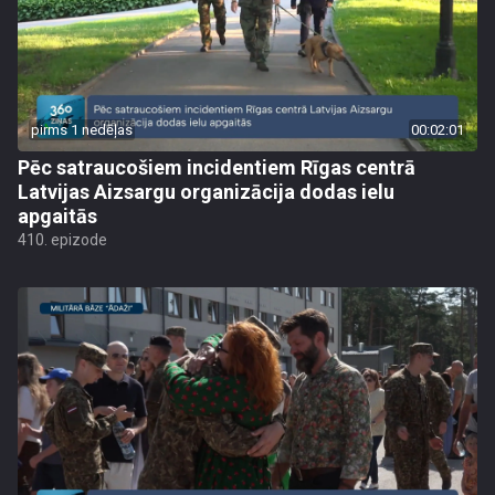
pirms 1 nedēļas
00:02:01
Pēc satraucošiem incidentiem Rīgas centrā
Latvijas Aizsargu organizācija dodas ielu
apgaitās
410. epizode