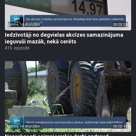
pirms 14 stundām
00:03:26
Iedzīvotāji no degvielas akcīzes samazinājuma
ieguvuši mazāk, nekā cerēts
415. epizode
pirms 14 stundām
00:02:47