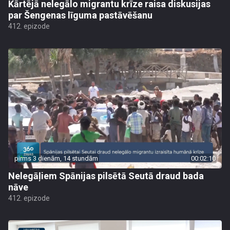
Kārtējā nelegālo migrantu krīze raisa diskusijas
par Šengenas līguma pastāvēšanu
412. epizode
pirms 3 dienām, 14 stundām
00:02:10
Nelegāļiem Spānijas pilsētā Seutā draud bada
nāve
412. epizode