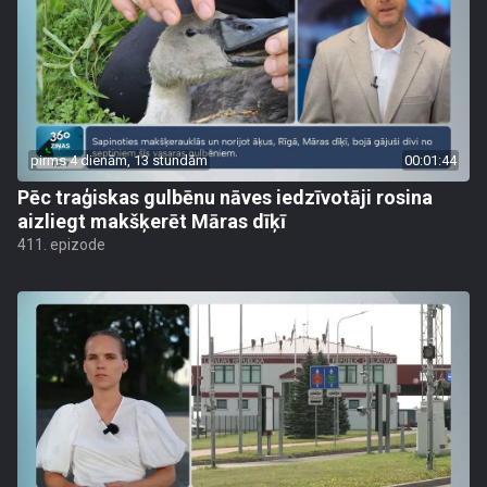
pirms 4 dienām, 13 stundām
00:01:44
Pēc traģiskas gulbēnu nāves iedzīvotāji rosina
aizliegt makšķerēt Māras dīķī
411. epizode