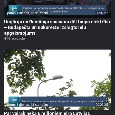
pirms 1 dienas, 13 stundām
00:02:27
Ungārija un Rumānija sausuma dēļ taupa elektrību
– Budapeštā un Bukarestē izslēgts ielu
apgaismojums
414. epizode
pirms 1 dienas, 13 stundām
00:02:35
Par vairāk nekā 6 miljoniem eiro Latvijas