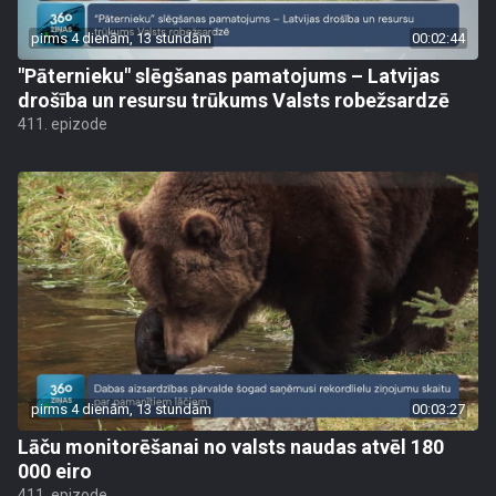
pirms 4 dienām, 13 stundām
00:02:44
"Pāternieku" slēgšanas pamatojums – Latvijas
drošība un resursu trūkums Valsts robežsardzē
411. epizode
pirms 4 dienām, 13 stundām
00:03:27
Lāču monitorēšanai no valsts naudas atvēl 180
000 eiro
411. epizode