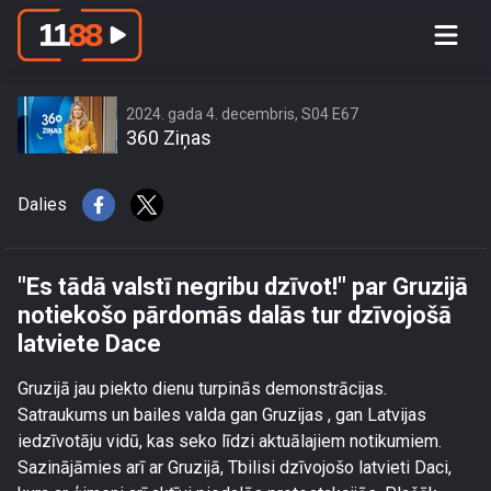
\"Es tādā valstī negribu dzīvot!\" par
Gruzijā notiekošo pārdomās dalās tur
dzīvojošā latviete Dace
2024. gada 4. decembris, S04 E67
360 Ziņas
Dalies
"Es tādā valstī negribu dzīvot!" par Gruzijā
notiekošo pārdomās dalās tur dzīvojošā
latviete Dace
Gruzijā jau piekto dienu turpinās demonstrācijas.
Satraukums un bailes valda gan Gruzijas , gan Latvijas
iedzīvotāju vidū, kas seko līdzi aktuālajiem notikumiem.
Sazinājāmies arī ar Gruzijā, Tbilisi dzīvojošo latvieti Daci,