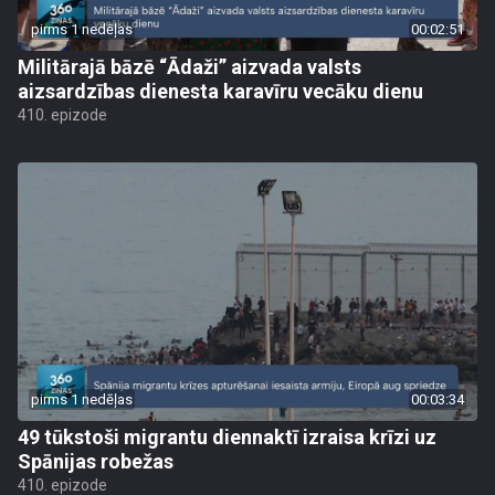
pirms 1 nedēļas
00:02:51
Militārajā bāzē “Ādaži” aizvada valsts
aizsardzības dienesta karavīru vecāku dienu
410. epizode
pirms 1 nedēļas
00:03:34
49 tūkstoši migrantu diennaktī izraisa krīzi uz
Spānijas robežas
410. epizode