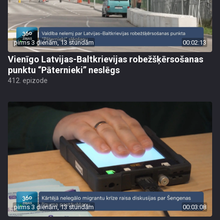
pirms 3 dienām, 13 stundām
00:02:13
Vienīgo Latvijas-Baltkrievijas robežšķērsošanas
punktu “Pāternieki” neslēgs
412. epizode
pirms 3 dienām, 13 stundām
00:03:08