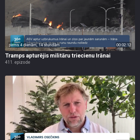
pirms 4 dienām, 14 stundām
00:02:12
Tramps apturējis militāru triecienu Irānai
411. epizode