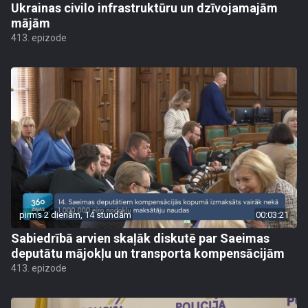
Ukrainas civilo infrastruktūru un dzīvojamajām
mājām
413. epizode
pirms 2 dienām, 14 stundām
00:03:21
Sabiedrībā arvien skaļāk diskutē par Saeimas
deputātu mājokļu un transporta kompensācijām
413. epizode