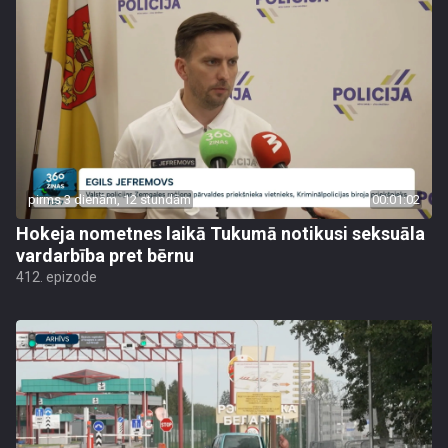
pirms 3 dienām, 12 stundām
00:01:02
Hokeja nometnes laikā Tukumā notikusi seksuāla
vardarbība pret bērnu
412. epizode