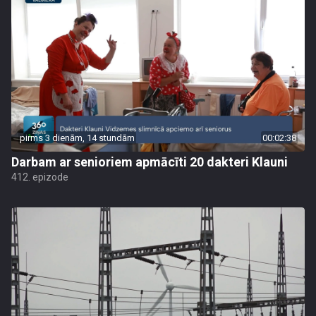
pirms 3 dienām, 14 stundām
00:02:38
Darbam ar senioriem apmācīti 20 dakteri Klauni
412. epizode