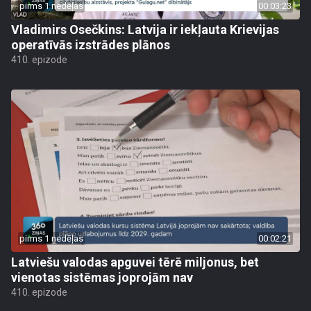
pirms 1 nedēļas
00:03:23
Vladimirs Osečkins: Latvija ir iekļauta Krievijas
operatīvās izstrādes plānos
410. epizode
pirms 1 nedēļas
00:02:21
Latviešu valodas apguvei tērē miljonus, bet
vienotas sistēmas joprojām nav
410. epizode