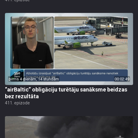
pirms 4 dienām, 14 stundām
00:02:49
“airBaltic” obligāciju turētāju sanāksme beidzas
bez rezultāta
411. epizode