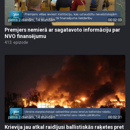
pirms 2 dienām, 14 stundām
00:02:03
Premjers nemierā ar sagatavoto informāciju par
NVO finansējumu
413. epizode
pirms 2 dienām, 14 stundām
00:02:31
Krievija jau atkal raidījusi ballistiskās raķetes pret