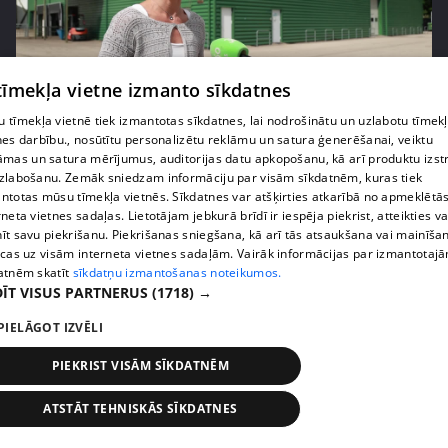
 tīmekļa vietne izmanto sīkdatnes
pirms 1 nedēļas, 1 dienas
00:05:05
 tīmekļa vietnē tiek izmantotas sīkdatnes, lai nodrošinātu un uzlabotu tīmek
nes darbību., nosūtītu personalizētu reklāmu un satura ģenerēšanai, veiktu
Melleņu zelta drudzis: kas nosaka iepirkuma
āmas un satura mērījumus, auditorijas datu apkopošanu, kā arī produktu izst
cenu?
zlabošanu. Zemāk sniedzam informāciju par visām sīkdatnēm, kuras tiek
409. epizode
ntotas mūsu tīmekļa vietnēs. Sīkdatnes var atšķirties atkarībā no apmeklētā
rneta vietnes sadaļas. Lietotājam jebkurā brīdī ir iespēja piekrist, atteikties va
īt savu piekrišanu. Piekrišanas sniegšana, kā arī tās atsaukšana vai mainīša
ecas uz visām interneta vietnes sadaļām. Vairāk informācijas par izmantotaj
atnēm skatīt
sīkdatņu izmantošanas noteikumos.
ĪT VISUS PARTNERUS
(1718) →
PIELĀGOT IZVĒLI
PIEKRIST VISĀM SĪKDATNĒM
ATSTĀT TEHNISKĀS SĪKDATNES
pirms 1 nedēļas, 1 dienas
00:02:49