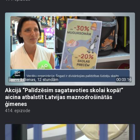
pirms 1 dienas, 12 stundām
00:03:16
Akcijā “Palīdzēsim sagatavoties skolai kopā!”
aicina atbalstīt Latvijas maznodrošinātās
ģimenes
414. epizode