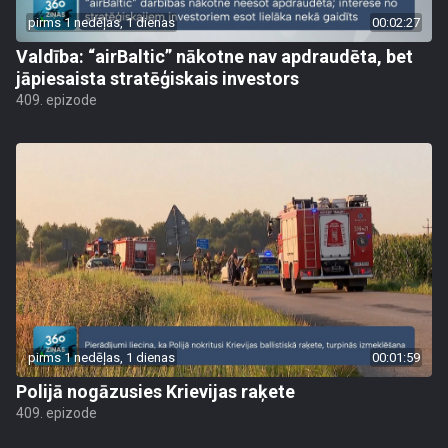
pirms 1 nedēļas, 1 dienas
00:02:27
Valdība: “airBaltic” nākotne nav apdraudēta, bet
jāpiesaista stratēģiskais investors
409. epizode
pirms 1 nedēļas, 1 dienas
00:01:59
Polijā nogāzusies Krievijas raķete
409. epizode