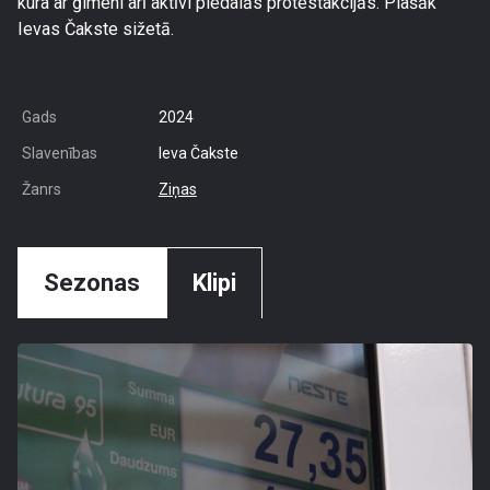
kura ar ģimeni arī aktīvi piedalās protestakcijās. Plašāk
Ievas Čakste sižetā.
Gads
2024
Slavenības
Ieva Čakste
Žanrs
Ziņas
Sezonas
Klipi