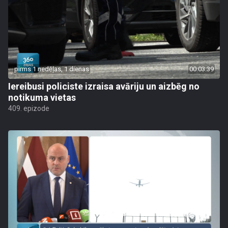
pirms 1 nedēļas, 1 dienas
00:03:39
Iereibusi policiste izraisa avāriju un aizbēg no
notikuma vietas
409. epizode