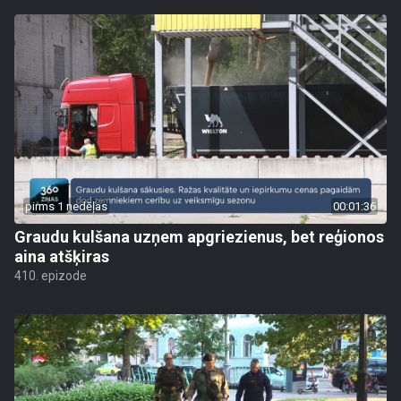
pirms 1 nedēļas
00:01:36
Graudu kulšana uzņem apgriezienus, bet reģionos
aina atšķiras
410. epizode