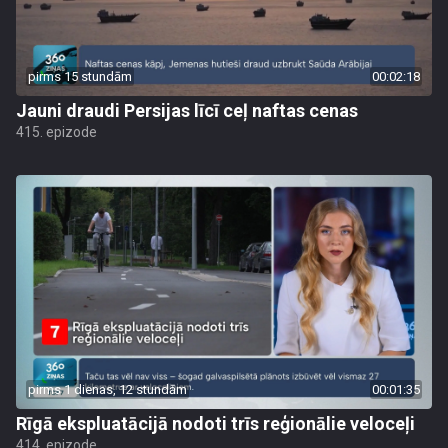
pirms 15 stundām
00:02:18
Jauni draudi Persijas līcī ceļ naftas cenas
415. epizode
pirms 1 dienas, 12 stundām
00:01:35
Rīgā ekspluatācijā nodoti trīs reģionālie veloceļi
414. epizode