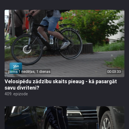
pirms 1 nedēļas, 1 dienas
00:03:33
Velosipēdu zādzību skaits pieaug - kā pasargāt
savu divriteni?
409. epizode