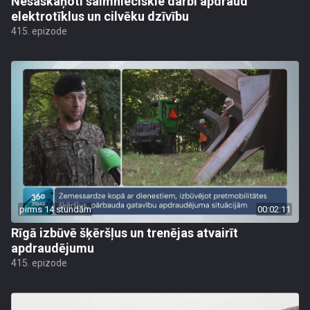
Nesaskaņoti saimnieciskie darbi apdraud
elektrotīklus un cilvēku dzīvību
415. epizode
pirms 14 stundām
00:02:11
Rīgā izbūvē šķēršļus un trenējas atvairīt
apdraudējumu
415. epizode