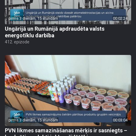
pirms 3 dienām, 15 stundām
00:02:24
Ungārijā un Rumānijā apdraudēta valsts
energotīklu darbība
412. epizode
pirms 3 dienām, 15 stundām
00:03:04
PVN likmes samazināšanas mērķis ir sasniegts –