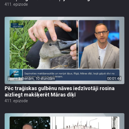
411. epizode
pirms 3 dienām, 10 stundām
00:01:44
Pēc traģiskas gulbēnu nāves iedzīvotāji rosina
aizliegt makšķerēt Māras dīķī
411. epizode