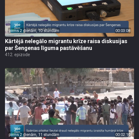
pirms 2 dienām, 10 stundām
00:03:08
Kārtējā nelegālo migrantu krīze raisa diskusijas
par Šengenas līguma pastāvēšanu
412. epizode
pirms 2 dienām, 11 stundām
00:02:10