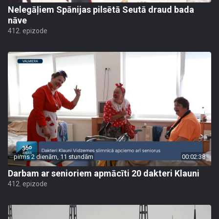
Nelegāļiem Spānijas pilsētā Seutā draud bada
nāve
412. epizode
pirms 2 dienām, 11 stundām
00:02:38
Darbam ar senioriem apmācīti 20 dakteri Klauni
412. epizode