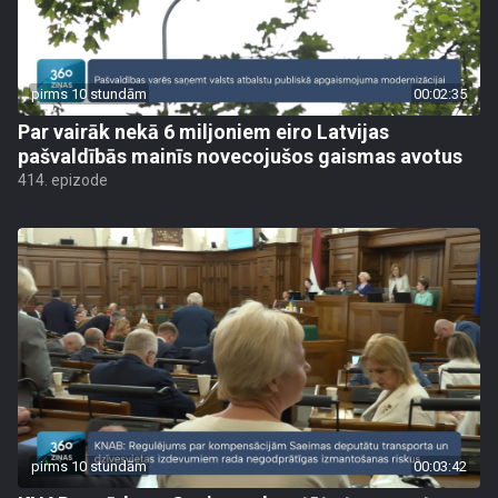
pirms 10 stundām
00:02:35
Par vairāk nekā 6 miljoniem eiro Latvijas
pašvaldībās mainīs novecojušos gaismas avotus
414. epizode
pirms 10 stundām
00:03:42