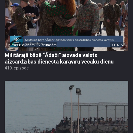
pirms 6 dienām, 12 stundām
00:02:51
Militārajā bāzē “Ādaži” aizvada valsts
aizsardzības dienesta karavīru vecāku dienu
410. epizode