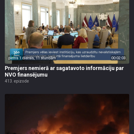
pirms 1 dienas, 11 stundām
00:02:03
Premjers nemierā ar sagatavoto informāciju par
NVO finansējumu
413. epizode