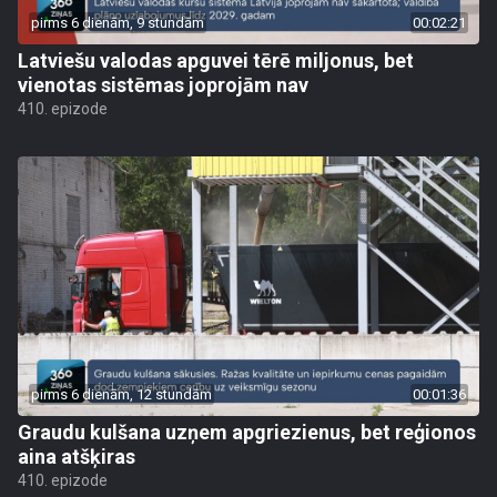
pirms 6 dienām, 9 stundām
00:02:21
Latviešu valodas apguvei tērē miljonus, bet
vienotas sistēmas joprojām nav
410. epizode
pirms 6 dienām, 12 stundām
00:01:36
Graudu kulšana uzņem apgriezienus, bet reģionos
aina atšķiras
410. epizode