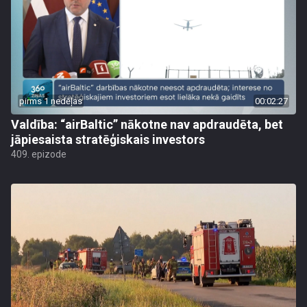
pirms 1 nedēļas
00:02:27
Valdība: “airBaltic” nākotne nav apdraudēta, bet
jāpiesaista stratēģiskais investors
409. epizode