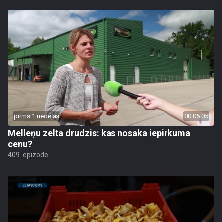
pirms 1 nedēļas
00:05:05
Melleņu zelta drudzis: kas nosaka iepirkuma
cenu?
409. epizode