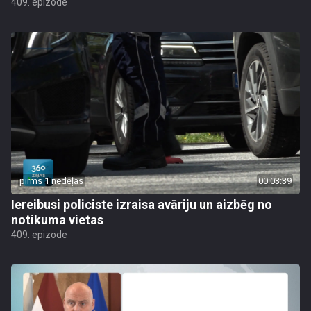
409. epizode
pirms 1 nedēļas
00:03:39
Iereibusi policiste izraisa avāriju un aizbēg no
notikuma vietas
409. epizode