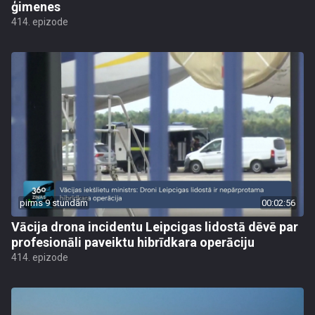
ģimenes
414. epizode
pirms 9 stundām
00:02:56
Vācija drona incidentu Leipcigas lidostā dēvē par
profesionāli paveiktu hibrīdkara operāciju
414. epizode