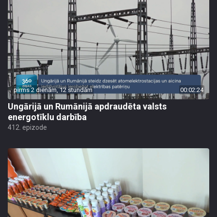
pirms 2 dienām, 12 stundām
00:02:24
Ungārijā un Rumānijā apdraudēta valsts
energotīklu darbība
412. epizode