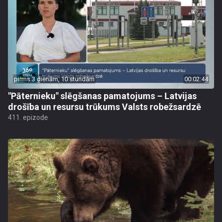
pirms 3 dienām, 10 stundām
00:02:44
"Pāternieku" slēgšanas pamatojums – Latvijas
drošība un resursu trūkums Valsts robežsardzē
411. epizode