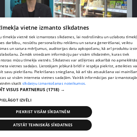
 tīmekļa vietne izmanto sīkdatnes
pirms 1 nedēļas, 1 dienas
00:03:37
 tīmekļa vietnē tiek izmantotas sīkdatnes, lai nodrošinātu un uzlabotu tīmek
nes darbību., nosūtītu personalizētu reklāmu un satura ģenerēšanai, veiktu
Pārtiku pērkam vairāk, bet vai “zemo cenu grozs”
āmas un satura mērījumus, auditorijas datu apkopošanu, kā arī produktu izst
tiešām samazina kopējo čeku?
zlabošanu. Zemāk sniedzam informāciju par visām sīkdatnēm, kuras tiek
408. epizode
ntotas mūsu tīmekļa vietnēs. Sīkdatnes var atšķirties atkarībā no apmeklētā
rneta vietnes sadaļas. Lietotājam jebkurā brīdī ir iespēja piekrist, atteikties va
īt savu piekrišanu. Piekrišanas sniegšana, kā arī tās atsaukšana vai mainīša
ecas uz visām interneta vietnes sadaļām. Vairāk informācijas par izmantotaj
atnēm skatīt
sīkdatņu izmantošanas noteikumos.
ĪT VISUS PARTNERUS
(1718) →
PIELĀGOT IZVĒLI
PIEKRIST VISĀM SĪKDATNĒM
ATSTĀT TEHNISKĀS SĪKDATNES