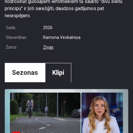
nodrošināt gulošajiem iemītniekiem tā saukto "divu sienu
principu" ir ļoti sarežģīti, daudzos gadījumos pat
neiespējami.
Gads
2026
Slavenības
Ramona Veckalniņa
Žanrs
Ziņas
Sezonas
Klipi