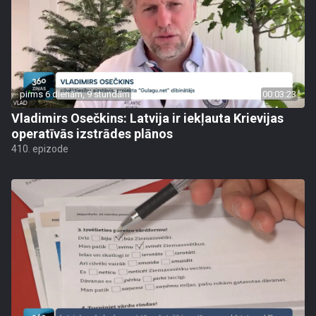
pirms 6 dienām, 9 stundām
00:03:23
Vladimirs Osečkins: Latvija ir iekļauta Krievijas
operatīvās izstrādes plānos
410. epizode