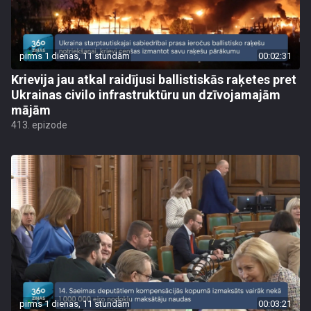
pirms 1 dienas, 11 stundām
00:02:31
Krievija jau atkal raidījusi ballistiskās raķetes pret
Ukrainas civilo infrastruktūru un dzīvojamajām
mājām
413. epizode
pirms 1 dienas, 11 stundām
00:03:21