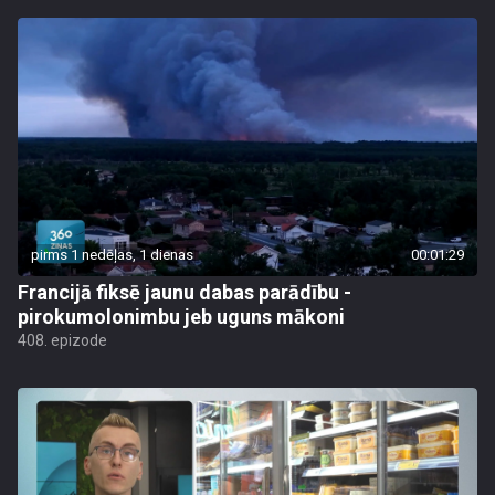
pirms 1 nedēļas, 1 dienas
00:01:29
Francijā fiksē jaunu dabas parādību -
pirokumolonimbu jeb uguns mākoni
408. epizode