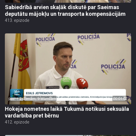
Sabiedrībā arvien skaļāk diskutē par Saeimas
deputātu mājokļu un transporta kompensācijām
413. epizode
pirms 2 dienām, 9 stundām
00:01:02
Hokeja nometnes laikā Tukumā notikusi seksuāla
vardarbība pret bērnu
412. epizode