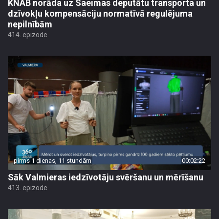
KNAB norāda uz Saeimas deputātu transporta un
dzīvokļu kompensāciju normatīvā regulējuma
nepilnībām
414. epizode
pirms 1 dienas, 11 stundām
00:02:22
Sāk Valmieras iedzīvotāju svēršanu un mērīšanu
413. epizode