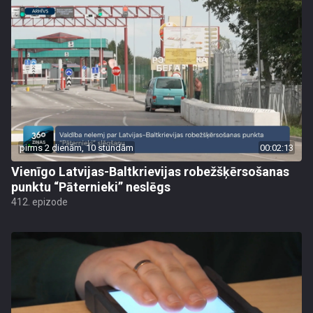
pirms 2 dienām, 10 stundām
00:02:13
Vienīgo Latvijas-Baltkrievijas robežšķērsošanas
punktu “Pāternieki” neslēgs
412. epizode