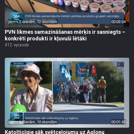
pirms 2 dienām, 12 stundām
00:03:04
PVN likmes samazināšanas mērķis ir sasniegts –
konkrēti produkti ir kļuvuši lētāki
412. epizode
pirms 3 dienām, 10 stundām
00:01:45
Katoļticīgie sāk svētceļojumu uz Aglonu