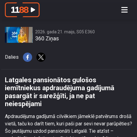
Latgales pansionātos gulošos
iemītniekus apdraudējuma gadījumā
pasargāt ir sarežģīti, ja ne pat
neiespējami
2026. gada 21. maijs, S05 E360
360 Ziņas
Dalies
Latgales pansionātos gulošos
iemītniekus apdraudējuma gadījumā
pasargāt ir sarežģīti, ja ne pat
neiespējami
Apdraudējuma gadījumā cilvēkiem jāmeklē patvērums drošā
vietā, taču ko darīt tiem, kuri paši par sevi nevar parūpēties?
Šo jautājumu uzdod pansionāti Latgalē. Tie atzīst –