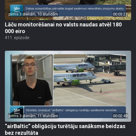
pirms 3 dienām, 10 stundām
00:03:27
Lāču monitorēšanai no valsts naudas atvēl 180
000 eiro
411. epizode
pirms 3 dienām, 11 stundām
00:02:49
“airBaltic” obligāciju turētāju sanāksme beidzas
bez rezultāta