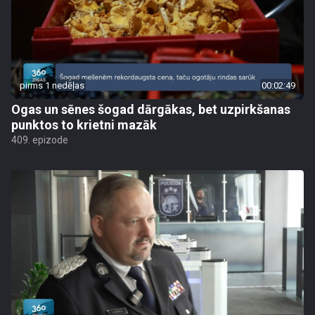
pirms 1 nedēļas
00:02:49
Ogas un sēnes šogad dārgākas, bet uzpirkšanas
punktos to krietni mazāk
409. epizode