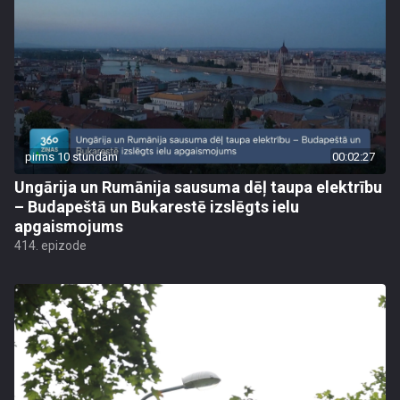
pirms 10 stundām
00:02:27
Ungārija un Rumānija sausuma dēļ taupa elektrību
– Budapeštā un Bukarestē izslēgts ielu
apgaismojums
414. epizode