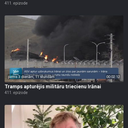
411. epizode
pirms 3 dienām, 11 stundām
00:02:12
Tramps apturējis militāru triecienu Irānai
411. epizode