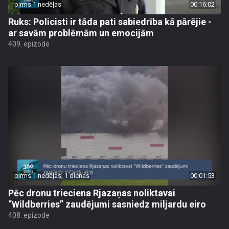
pirms 1 nedēļas
00:16:02
Ruks: Policisti ir tāda pati sabiedrība kā pārējie -
ar savām problēmām un emocijām
409. epizode
pirms 1 nedēļas, 1 dienas
00:01:53
Pēc dronu trieciena Rjazaņas noliktavai
“Wildberries” zaudējumi sasniedz miljardu eiro
408. epizode