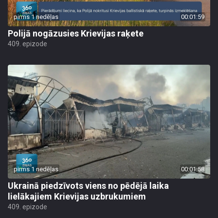
pirms 1 nedēļas
00:01:59
Polijā nogāzusies Krievijas raķete
409. epizode
pirms 1 nedēļas
00:01:58
Ukrainā piedzīvots viens no pēdējā laika
lielākajiem Krievijas uzbrukumiem
409. epizode