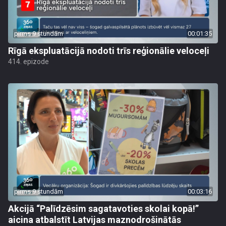
pirms 9 stundām
00:01:35
Rīgā ekspluatācijā nodoti trīs reģionālie veloceļi
414. epizode
pirms 9 stundām
00:03:16
Akcijā “Palīdzēsim sagatavoties skolai kopā!”
aicina atbalstīt Latvijas maznodrošinātās