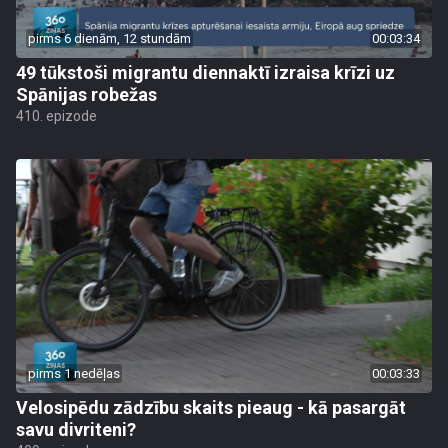
pirms 6 dienām, 12 stundām
00:03:34
49 tūkstoši migrantu diennaktī izraisa krīzi uz
Spānijas robežas
410. epizode
pirms 1 nedēļas
00:03:33
Velosipēdu zādzību skaits pieaug - kā pasargāt
savu divriteni?