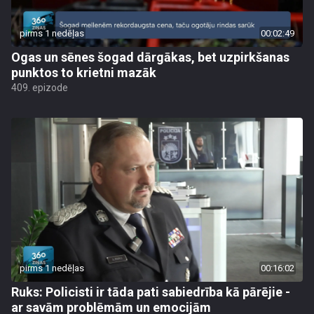
pirms 1 nedēļas
00:02:49
Ogas un sēnes šogad dārgākas, bet uzpirkšanas
punktos to krietni mazāk
409. epizode
pirms 1 nedēļas
00:16:02
Ruks: Policisti ir tāda pati sabiedrība kā pārējie -
ar savām problēmām un emocijām