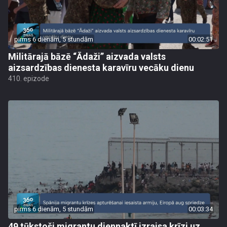
pirms 6 dienām, 5 stundām
00:02:51
Militārajā bāzē “Ādaži” aizvada valsts
aizsardzības dienesta karavīru vecāku dienu
410. epizode
pirms 6 dienām, 5 stundām
00:03:34
49 tūkstoši migrantu diennaktī izraisa krīzi uz