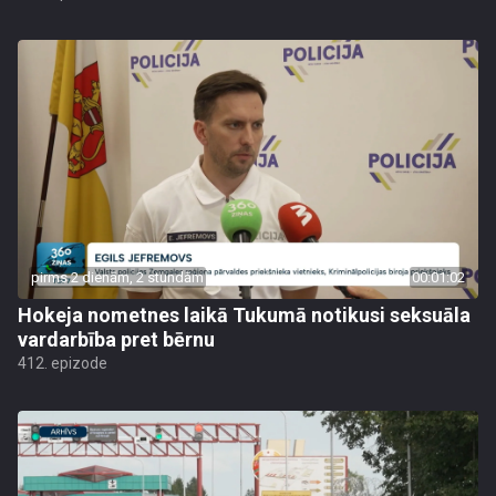
pirms 2 dienām, 2 stundām
00:01:02
Hokeja nometnes laikā Tukumā notikusi seksuāla
vardarbība pret bērnu
412. epizode