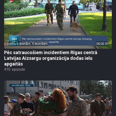
pirms 6 dienām, 5 stundām
00:02:01
Pēc satraucošiem incidentiem Rīgas centrā
Latvijas Aizsargu organizācija dodas ielu
apgaitās
410. epizode