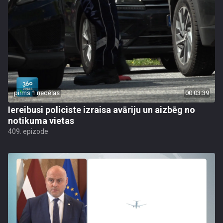
pirms 1 nedēļas
00:03:39
Iereibusi policiste izraisa avāriju un aizbēg no
notikuma vietas
409. epizode