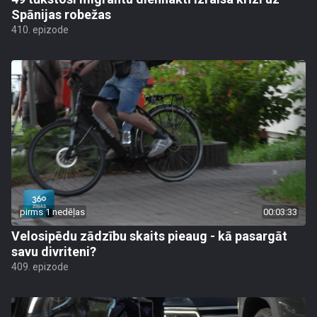
Spānijas robežas
410. epizode
pirms 1 nedēļas
00:03:33
Velosipēdu zādzību skaits pieaug - kā pasargāt
savu divriteni?
409. epizode