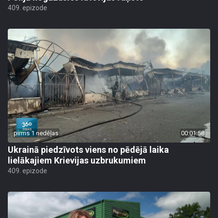
409. epizode
pirms 1 nedēļas
00:01:58
Ukrainā piedzīvots viens no pēdējā laika
lielākajiem Krievijas uzbrukumiem
409. epizode