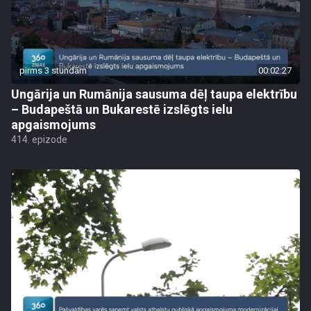
pirms 3 stundām
00:02:27
Ungārija un Rumānija sausuma dēļ taupa elektrību
– Budapeštā un Bukarestē izslēgts ielu
apgaismojums
414. epizode