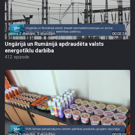
pirms 2 dienām, 5 stundām
00:02:24
Ungārijā un Rumānijā apdraudēta valsts
energotīklu darbība
412. epizode
pirms 2 dienām, 5 stundām
00:03:04