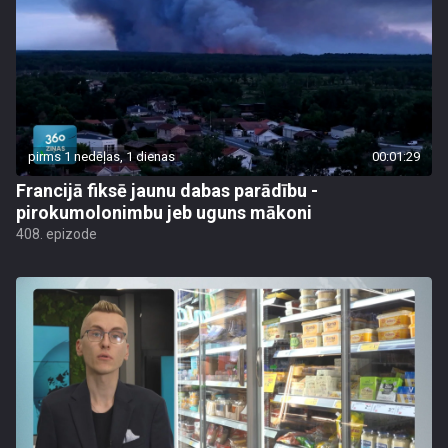
pirms 1 nedēļas, 1 dienas
00:01:29
Francijā fiksē jaunu dabas parādību -
pirokumolonimbu jeb uguns mākoni
408. epizode