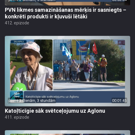
PVN likmes samazināšanas mērķis ir sasniegts –
konkrēti produkti ir kļuvuši lētāki
412. epizode
pirms 3 dienām, 3 stundām
00:01:45
Katoļticīgie sāk svētceļojumu uz Aglonu
411. epizode