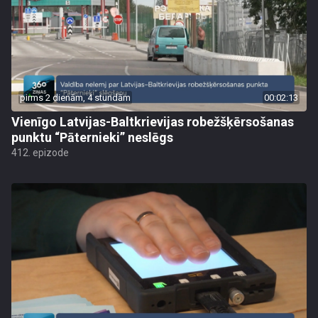
pirms 2 dienām, 4 stundām
00:02:13
Vienīgo Latvijas-Baltkrievijas robežšķērsošanas
punktu “Pāternieki” neslēgs
412. epizode