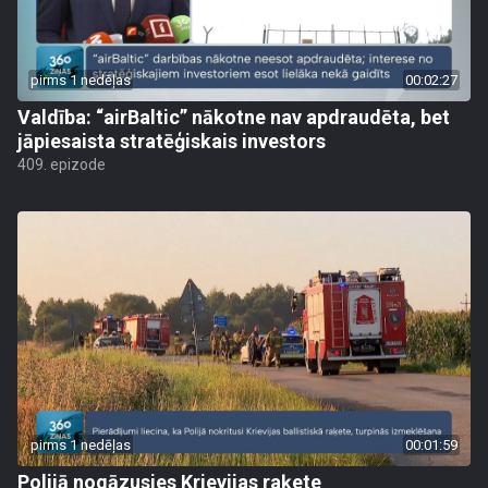
pirms 1 nedēļas
00:02:27
Valdība: “airBaltic” nākotne nav apdraudēta, bet
jāpiesaista stratēģiskais investors
409. epizode
pirms 1 nedēļas
00:01:59
Polijā nogāzusies Krievijas raķete