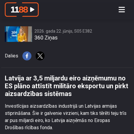
Latvija ar 3,5 miljardu eiro aizņēmumu
no ES plāno attīstīt militāro eksportu
un pirkt aizsardzības sistēmas
2026. gada 22. jūnijs, S05 E382
360 Ziņas
Dalies
Latvija ar 3,5 miljardu eiro aizņēmumu no
ES plāno attīstīt militāro eksportu un pirkt
aizsardzības sistēmas
Investīcijas aizsardzības industrijā un Latvijas armijas
stiprināšana. Šie ir galvenie virzieni, kam tiks tērēti teju trīs
ar pus miljardi eiro, ko Latvija aizņēmās no Eiropas
Drošības rīcības fonda.