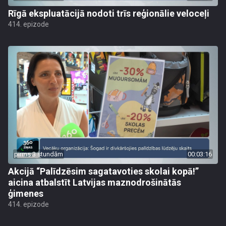
Rīgā ekspluatācijā nodoti trīs reģionālie veloceļi
414. epizode
pirms 3 stundām
00:03:16
Akcijā “Palīdzēsim sagatavoties skolai kopā!”
aicina atbalstīt Latvijas maznodrošinātās
ģimenes
414. epizode