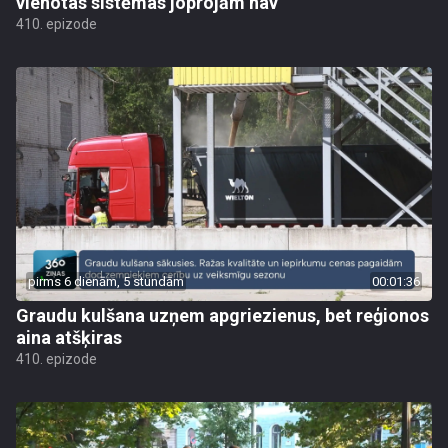
vienotas sistēmas joprojām nav
410. epizode
pirms 6 dienām, 5 stundām
00:01:36
Graudu kulšana uzņem apgriezienus, bet reģionos
aina atšķiras
410. epizode