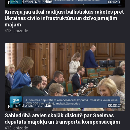
pirms 1 dienas, 4 stundām
00:02:31
Krievija jau atkal raidījusi ballistiskās raķetes pret
Ukrainas civilo infrastruktūru un dzīvojamajām
mājām
413. epizode
pirms 1 dienas, 4 stundām
00:03:21
Sabiedrībā arvien skaļāk diskutē par Saeimas
deputātu mājokļu un transporta kompensācijām
413. epizode