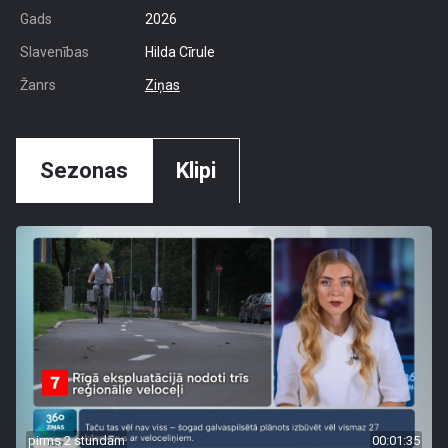
Gads
2026
Slavenības
Hilda Cīrule
Žanrs
Ziņas
Sezonas
Klipi
pirms 2 stundām
00:01:35