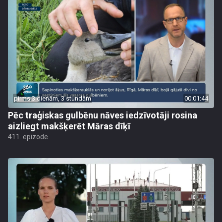
pirms 3 dienām, 3 stundām
00:01:44
Pēc traģiskas gulbēnu nāves iedzīvotāji rosina
aizliegt makšķerēt Māras dīķī
411. epizode