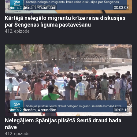
pirms 2 dienām, 4 stundām
00:03:08
Kārtējā nelegālo migrantu krīze raisa diskusijas
par Šengenas līguma pastāvēšanu
412. epizode
pirms 2 dienām, 4 stundām
00:02:10
Nelegāļiem Spānijas pilsētā Seutā draud bada
nāve
412. epizode