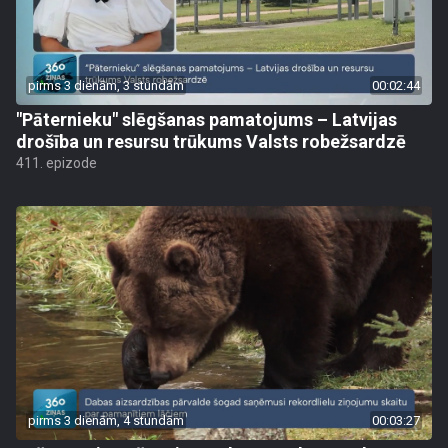
pirms 3 dienām, 3 stundām
00:02:44
"Pāternieku" slēgšanas pamatojums – Latvijas
drošība un resursu trūkums Valsts robežsardzē
411. epizode
pirms 3 dienām, 4 stundām
00:03:27