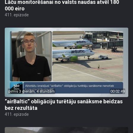
Lāču monitorēšanai no valsts naudas atvēl 180
000 eiro
411. epizode
pirms 3 dienām, 4 stundām
00:02:49
“airBaltic” obligāciju turētāju sanāksme beidzas
bez rezultāta
411. epizode