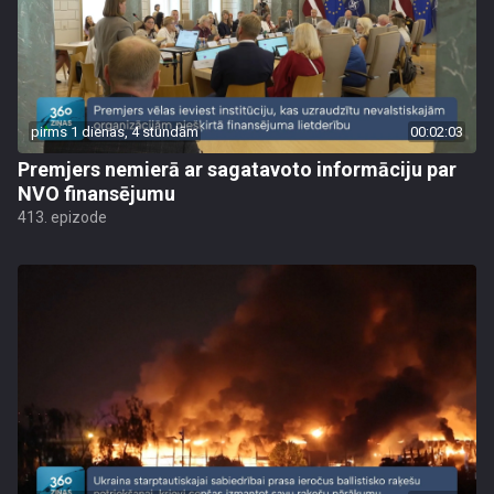
pirms 1 dienas, 4 stundām
00:02:03
Premjers nemierā ar sagatavoto informāciju par
NVO finansējumu
413. epizode