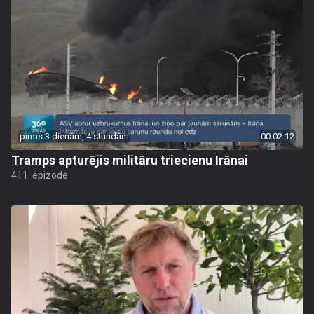
pirms 3 dienām, 4 stundām
00:02:12
Tramps apturējis militāru triecienu Irānai
411. epizode