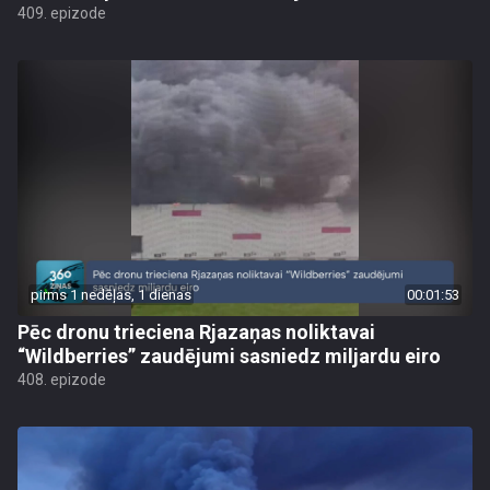
409. epizode
pirms 1 nedēļas, 1 dienas
00:01:53
Pēc dronu trieciena Rjazaņas noliktavai
“Wildberries” zaudējumi sasniedz miljardu eiro
408. epizode