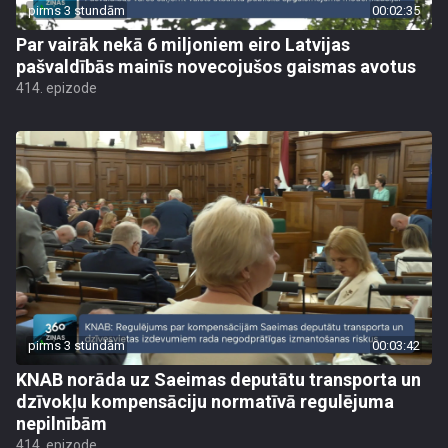
pirms 3 stundām
00:02:35
Par vairāk nekā 6 miljoniem eiro Latvijas
pašvaldībās mainīs novecojušos gaismas avotus
414. epizode
pirms 3 stundām
00:03:42
KNAB norāda uz Saeimas deputātu transporta un
dzīvokļu kompensāciju normatīvā regulējuma
nepilnībām
414. epizode