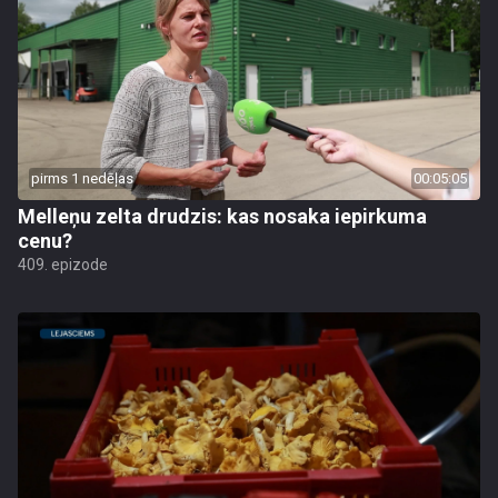
pirms 1 nedēļas
00:05:05
Melleņu zelta drudzis: kas nosaka iepirkuma
cenu?
409. epizode