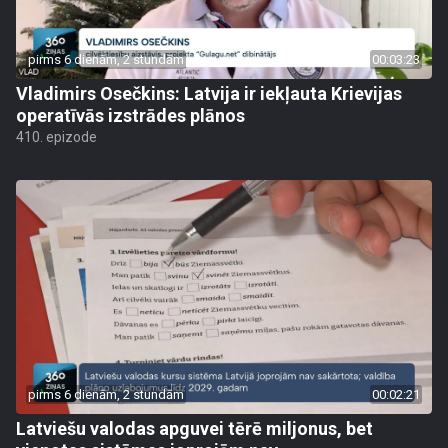
pirms 6 dienām, 2 stundām
00:03:23
Vladimirs Osečkins: Latvija ir iekļauta Krievijas
operatīvās izstrādes plānos
410. epizode
pirms 6 dienām, 2 stundām
00:02:21
Latviešu valodas apguvei tērē miljonus, bet