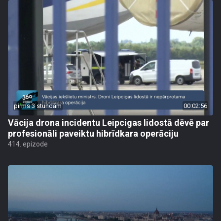
pirms 3 stundām
00:02:56
Vācija drona incidentu Leipcigas lidostā dēvē par
profesionāli paveiktu hibrīdkara operāciju
414. epizode