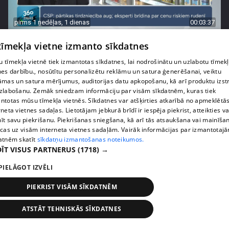
pirms 1 nedēļas, 1 dienas
00:03:37
Pārtiku pērkam vairāk, bet vai “zemo cenu grozs”
 tīmekļa vietne izmanto sīkdatnes
tiešām samazina kopējo čeku?
 tīmekļa vietnē tiek izmantotas sīkdatnes, lai nodrošinātu un uzlabotu tīmek
408. epizode
nes darbību., nosūtītu personalizētu reklāmu un satura ģenerēšanai, veiktu
āmas un satura mērījumus, auditorijas datu apkopošanu, kā arī produktu izst
zlabošanu. Zemāk sniedzam informāciju par visām sīkdatnēm, kuras tiek
ntotas mūsu tīmekļa vietnēs. Sīkdatnes var atšķirties atkarībā no apmeklētā
rneta vietnes sadaļas. Lietotājam jebkurā brīdī ir iespēja piekrist, atteikties va
īt savu piekrišanu. Piekrišanas sniegšana, kā arī tās atsaukšana vai mainīša
ecas uz visām interneta vietnes sadaļām. Vairāk informācijas par izmantotaj
atnēm skatīt
sīkdatņu izmantošanas noteikumos.
ĪT VISUS PARTNERUS
(1718) →
PIELĀGOT IZVĒLI
PIEKRIST VISĀM SĪKDATNĒM
pirms 1 nedēļas, 1 dienas
00:00:56
ATSTĀT TEHNISKĀS SĪKDATNES
Latvijā pirmajā Simulāciju centrā mediķi trenēsies
glābt dzīvības