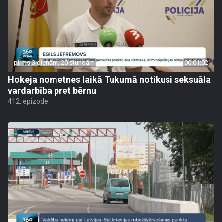
pirms 3 dienām, 20 stundām
00:01:02
Hokeja nometnes laikā Tukumā notikusi seksuāla
vardarbība pret bērnu
412. epizode