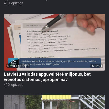
410. epizode
pirms 1 nedēļas
00:02:21
Latviešu valodas apguvei tērē miljonus, bet
vienotas sistēmas joprojām nav
410. epizode