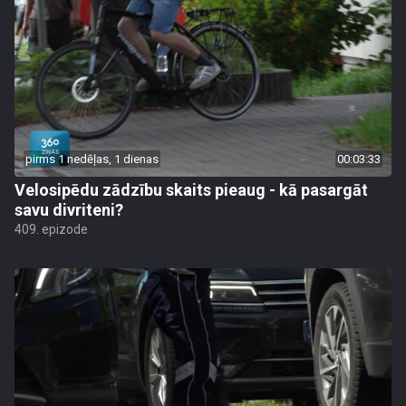
pirms 1 nedēļas, 1 dienas
00:03:33
Velosipēdu zādzību skaits pieaug - kā pasargāt
savu divriteni?
409. epizode