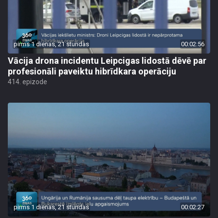
pirms 1 dienas, 21 stundas
00:02:56
Vācija drona incidentu Leipcigas lidostā dēvē par
profesionāli paveiktu hibrīdkara operāciju
414. epizode
pirms 1 dienas, 21 stundas
00:02:27