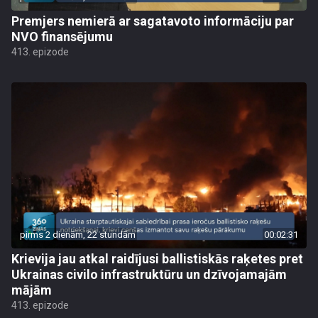
Premjers nemierā ar sagatavoto informāciju par
NVO finansējumu
413. epizode
pirms 2 dienām, 22 stundām
00:02:31
Krievija jau atkal raidījusi ballistiskās raķetes pret
Ukrainas civilo infrastruktūru un dzīvojamajām
mājām
413. epizode