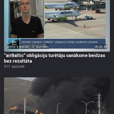
pirms 4 dienām, 22 stundām
00:02:49
“airBaltic” obligāciju turētāju sanāksme beidzas
bez rezultāta
411. epizode