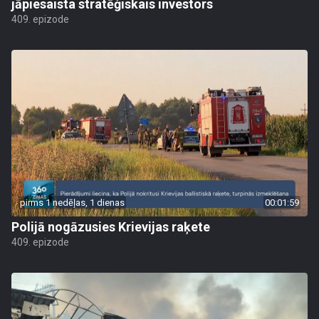
jāpiesaista stratēģiskais investors
409. epizode
pirms 1 nedēļas, 1 dienas
00:01:59
Polijā nogāzusies Krievijas raķete
409. epizode