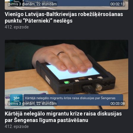
pirms 3 dienām, 22 stundām
00:02:13
Vienīgo Latvijas-Baltkrievijas robežšķērsošanas
punktu “Pāternieki” neslēgs
412. epizode
pirms 3 dienām, 22 stundām
00:03:08
Kārtējā nelegālo migrantu krīze raisa diskusijas
par Šengenas līguma pastāvēšanu
412. epizode