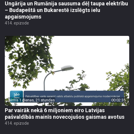
Ungārija un Rumānija sausuma dēļ taupa elektrību
– Budapeštā un Bukarestē izslēgts ielu
apgaismojums
414. epizode
pirms 1 dienas, 21 stundas
00:02:35
Par vairāk nekā 6 miljoniem eiro Latvijas
pašvaldībās mainīs novecojušos gaismas avotus
414. epizode