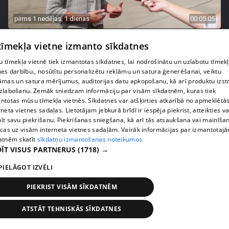
pirms 1 nedēļas, 1 dienas
00:05:05
Melleņu zelta drudzis: kas nosaka iepirkuma
 tīmekļa vietne izmanto sīkdatnes
cenu?
409. epizode
 tīmekļa vietnē tiek izmantotas sīkdatnes, lai nodrošinātu un uzlabotu tīmek
nes darbību., nosūtītu personalizētu reklāmu un satura ģenerēšanai, veiktu
āmas un satura mērījumus, auditorijas datu apkopošanu, kā arī produktu izst
zlabošanu. Zemāk sniedzam informāciju par visām sīkdatnēm, kuras tiek
ntotas mūsu tīmekļa vietnēs. Sīkdatnes var atšķirties atkarībā no apmeklētā
rneta vietnes sadaļas. Lietotājam jebkurā brīdī ir iespēja piekrist, atteikties va
īt savu piekrišanu. Piekrišanas sniegšana, kā arī tās atsaukšana vai mainīša
ecas uz visām interneta vietnes sadaļām. Vairāk informācijas par izmantotaj
atnēm skatīt
sīkdatņu izmantošanas noteikumos.
ĪT VISUS PARTNERUS
(1718) →
PIELĀGOT IZVĒLI
PIEKRIST VISĀM SĪKDATNĒM
pirms 1 nedēļas, 1 dienas
00:02:49
Ogas un sēnes šogad dārgākas, bet uzpirkšanas
ATSTĀT TEHNISKĀS SĪKDATNES
punktos to krietni mazāk