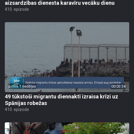
aizsardzības dienesta karavīru vecāku dienu
410. epizode
pirms 1 nedēļas
00:03:34
49 tūkstoši migrantu diennaktī izraisa krīzi uz
Spānijas robežas
410. epizode