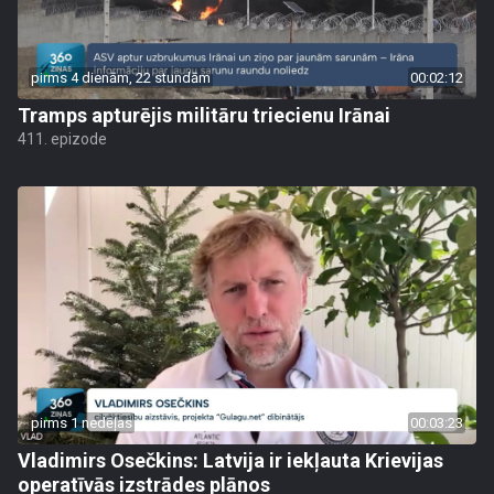
pirms 4 dienām, 22 stundām
00:02:12
Tramps apturējis militāru triecienu Irānai
411. epizode
pirms 1 nedēļas
00:03:23
Vladimirs Osečkins: Latvija ir iekļauta Krievijas
operatīvās izstrādes plānos