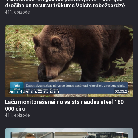
drošība un resursu trūkums Valsts robežsardzē
411. epizode
pirms 4 dienām, 22 stundām
00:03:27
Lāču monitorēšanai no valsts naudas atvēl 180
000 eiro
411. epizode