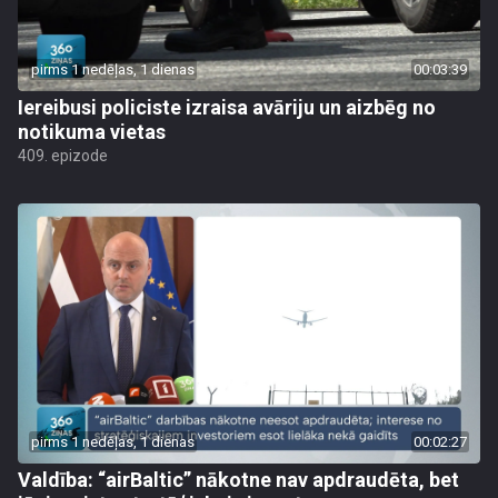
pirms 1 nedēļas, 1 dienas
00:03:39
Iereibusi policiste izraisa avāriju un aizbēg no
notikuma vietas
409. epizode
pirms 1 nedēļas, 1 dienas
00:02:27
Valdība: “airBaltic” nākotne nav apdraudēta, bet