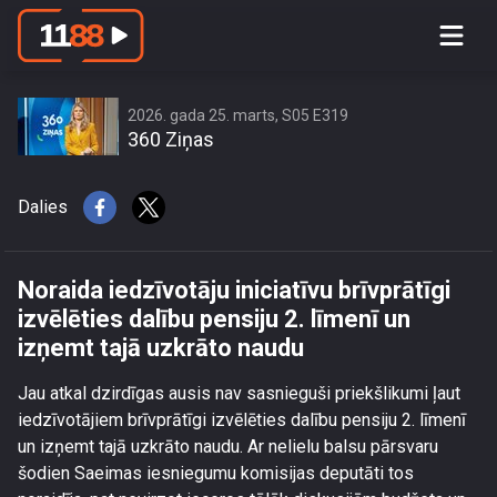
Noraida iedzīvotāju iniciatīvu
brīvprātīgi izvēlēties dalību pensiju 2.
līmenī un izņemt tajā uzkrāto naudu
2026. gada 25. marts, S05 E319
360 Ziņas
Dalies
Noraida iedzīvotāju iniciatīvu brīvprātīgi
izvēlēties dalību pensiju 2. līmenī un
izņemt tajā uzkrāto naudu
Jau atkal dzirdīgas ausis nav sasnieguši priekšlikumi ļaut
iedzīvotājiem brīvprātīgi izvēlēties dalību pensiju 2. līmenī
un izņemt tajā uzkrāto naudu. Ar nelielu balsu pārsvaru
šodien Saeimas iesniegumu komisijas deputāti tos