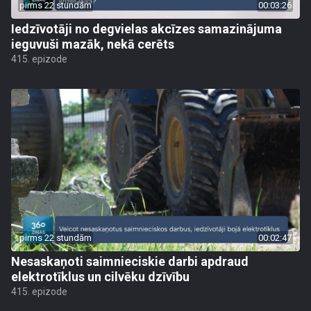
pirms 22 stundām
00:03:26
Iedzīvotāji no degvielas akcīzes samazinājuma
ieguvuši mazāk, nekā cerēts
415. epizode
pirms 22 stundām
00:02:47
Nesaskaņoti saimnieciskie darbi apdraud
elektrotīklus un cilvēku dzīvību
415. epizode