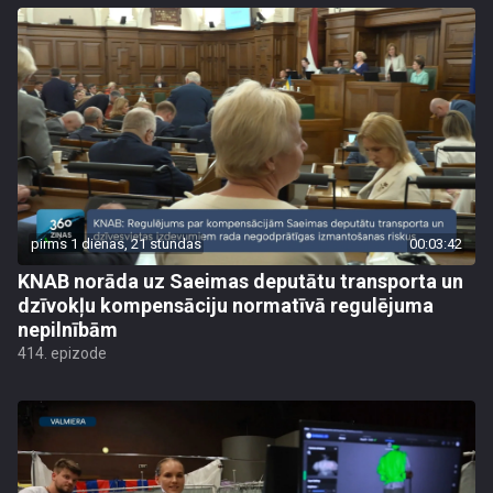
pirms 1 dienas, 21 stundas
00:03:42
KNAB norāda uz Saeimas deputātu transporta un
dzīvokļu kompensāciju normatīvā regulējuma
nepilnībām
414. epizode