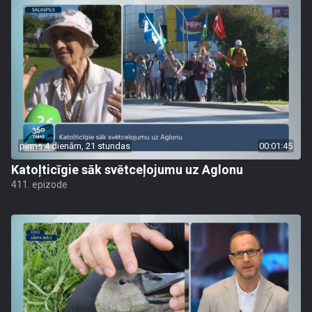
pirms 4 dienām, 21 stundas
00:01:45
Katoļticīgie sāk svētceļojumu uz Aglonu
411. epizode