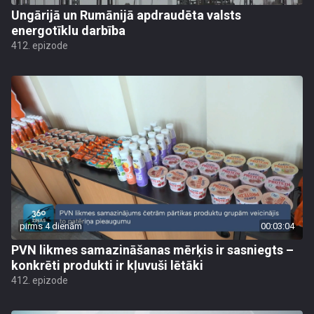
Ungārijā un Rumānijā apdraudēta valsts
energotīklu darbība
412. epizode
pirms 4 dienām
00:03:04
PVN likmes samazināšanas mērķis ir sasniegts –
konkrēti produkti ir kļuvuši lētāki
412. epizode