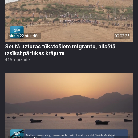
pirms 22 stundām
00:02:25
Seutā uzturas tūkstošiem migrantu, pilsētā
izsīkst pārtikas krājumi
415. epizode