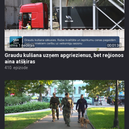
pirms 1 nedēļas
00:01:36
Graudu kulšana uzņem apgriezienus, bet reģionos
aina atšķiras
410. epizode