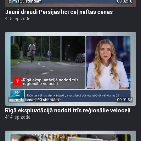
pirms 23 stundām
00:02:18
Jauni draudi Persijas līcī ceļ naftas cenas
415. epizode
pirms 1 dienas, 20 stundām
00:01:35
Rīgā ekspluatācijā nodoti trīs reģionālie veloceļi
414. epizode