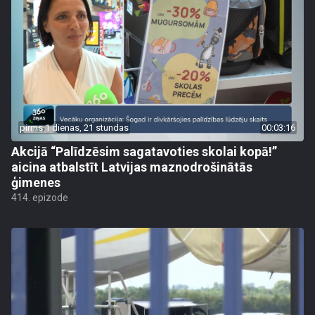
pirms 1 dienas, 21 stundas
00:03:16
Akcijā “Palīdzēsim sagatavoties skolai kopā!”
aicina atbalstīt Latvijas maznodrošinātās
ģimenes
414. epizode