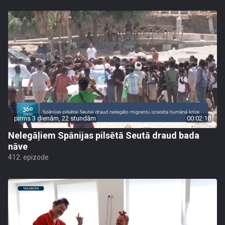
pirms 3 dienām, 22 stundām
00:02:10
Nelegāļiem Spānijas pilsētā Seutā draud bada
nāve
412. epizode