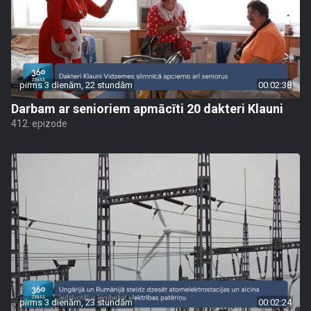
pirms 3 dienām, 22 stundām
00:02:38
Darbam ar senioriem apmācīti 20 dakteri Klauni
412. epizode
pirms 3 dienām, 23 stundām
00:02:24