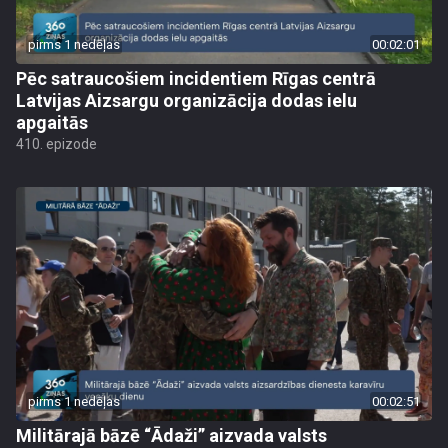
pirms 1 nedēļas
00:02:01
Pēc satraucošiem incidentiem Rīgas centrā
Latvijas Aizsargu organizācija dodas ielu
apgaitās
410. epizode
pirms 1 nedēļas
00:02:51
Militārajā bāzē “Ādaži” aizvada valsts