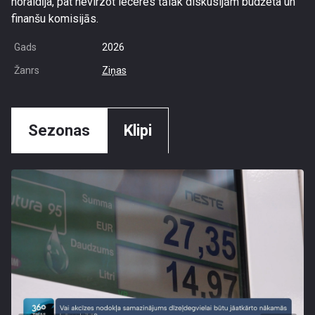
noraidīja, pat nevirzot ieceres tālāk diskusijām budžeta un
finanšu komisijās.
Gads
2026
Žanrs
Ziņas
Sezonas
Klipi