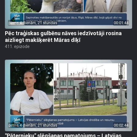
pirms 4 dienām, 21 stundas
00:01:44
Pēc traģiskas gulbēnu nāves iedzīvotāji rosina
aizliegt makšķerēt Māras dīķī
411. epizode
pirms 4 dienām, 21 stundas
00:02:44
"Pāternieku" slēgšanas pamatojums – Latvijas