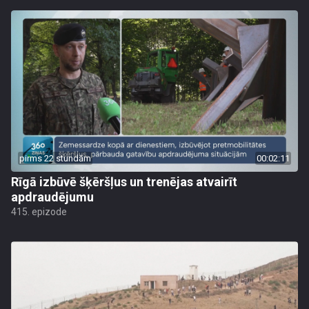
pirms 22 stundām
00:02:11
Rīgā izbūvē šķēršļus un trenējas atvairīt
apdraudējumu
415. epizode