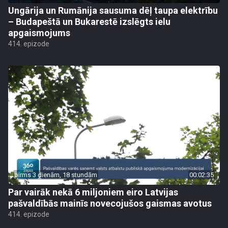
Ungārija un Rumānija sausuma dēļ taupa elektrību
– Budapeštā un Bukarestē izslēgts ielu
apgaismojums
414. epizode
pirms 3 dienām, 18 stundām
00:02:35
Par vairāk nekā 6 miljoniem eiro Latvijas
pašvaldībās mainīs novecojušos gaismas avotus
414. epizode