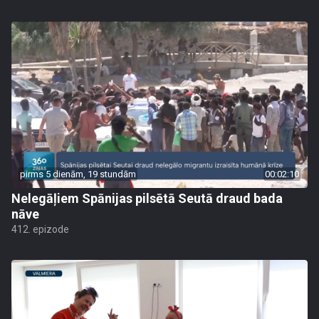
pirms 5 dienām, 19 stundām
00:02:10
Nelegāļiem Spānijas pilsētā Seutā draud bada
nāve
412. epizode