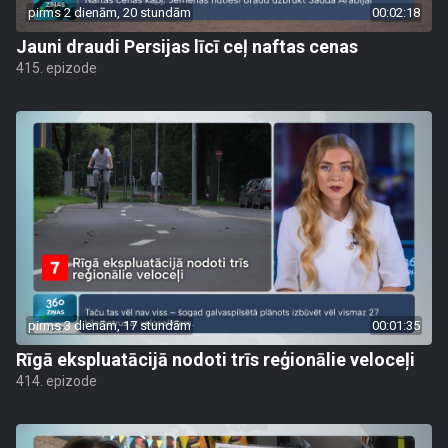
pirms 2 dienām, 20 stundām
00:02:18
Jauni draudi Persijas līcī ceļ naftas cenas
415. epizode
pirms 3 dienām, 17 stundām
00:01:35
Rīgā ekspluatācijā nodoti trīs reģionālie veloceļi
414. epizode