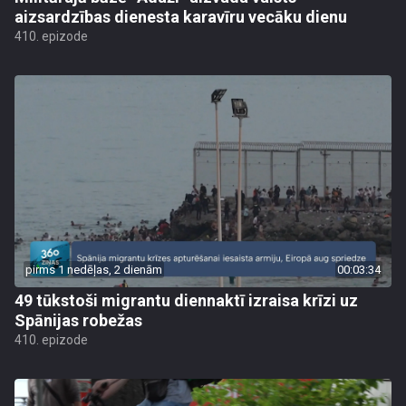
aizsardzības dienesta karavīru vecāku dienu
410. epizode
pirms 1 nedēļas, 2 dienām
00:03:34
49 tūkstoši migrantu diennaktī izraisa krīzi uz
Spānijas robežas
410. epizode