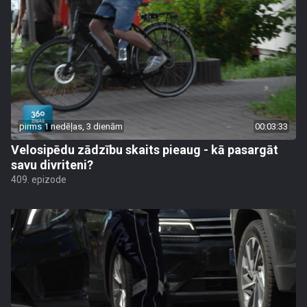
pirms 1 nedēļas, 3 dienām
00:03:33
Velosipēdu zādzību skaits pieaug - kā pasargāt
savu divriteni?
409. epizode