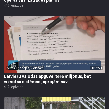
operatīvās izstrādes plānos
410. epizode
pirms 1 nedēļas, 2 dienām
00:02:21
Latviešu valodas apguvei tērē miljonus, bet
vienotas sistēmas joprojām nav
410. epizode