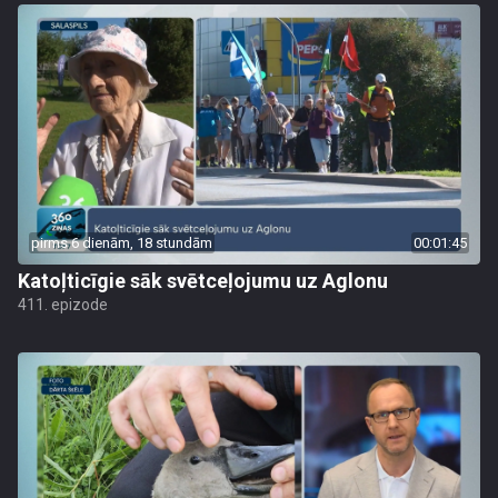
pirms 6 dienām, 18 stundām
00:01:45
Katoļticīgie sāk svētceļojumu uz Aglonu
411. epizode