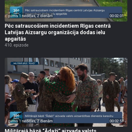
pirms 1 nedēļas, 2 dienām
00:02:01
Pēc satraucošiem incidentiem Rīgas centrā
Latvijas Aizsargu organizācija dodas ielu
apgaitās
410. epizode
pirms 1 nedēļas, 2 dienām
00:02:51
Militārajā bāzē “Ādaži” aizvada valsts