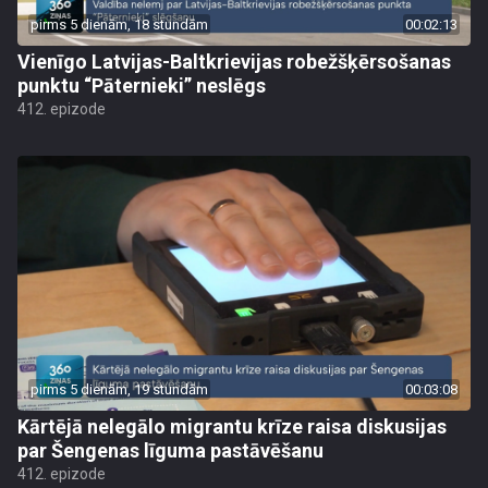
pirms 5 dienām, 18 stundām
00:02:13
Vienīgo Latvijas-Baltkrievijas robežšķērsošanas
punktu “Pāternieki” neslēgs
412. epizode
pirms 5 dienām, 19 stundām
00:03:08
Kārtējā nelegālo migrantu krīze raisa diskusijas
par Šengenas līguma pastāvēšanu
412. epizode