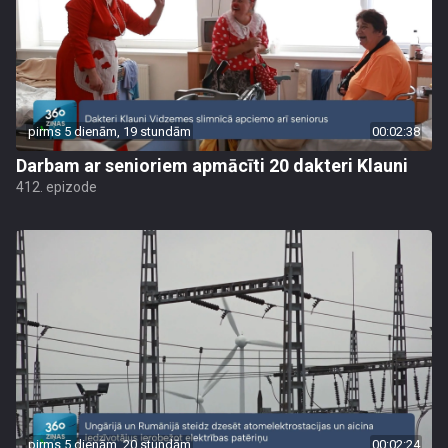
pirms 5 dienām, 19 stundām
00:02:38
Darbam ar senioriem apmācīti 20 dakteri Klauni
412. epizode
pirms 5 dienām, 20 stundām
00:02:24