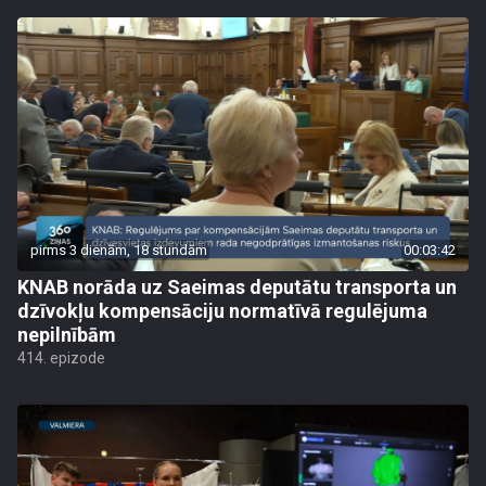
pirms 3 dienām, 18 stundām
00:03:42
KNAB norāda uz Saeimas deputātu transporta un
dzīvokļu kompensāciju normatīvā regulējuma
nepilnībām
414. epizode