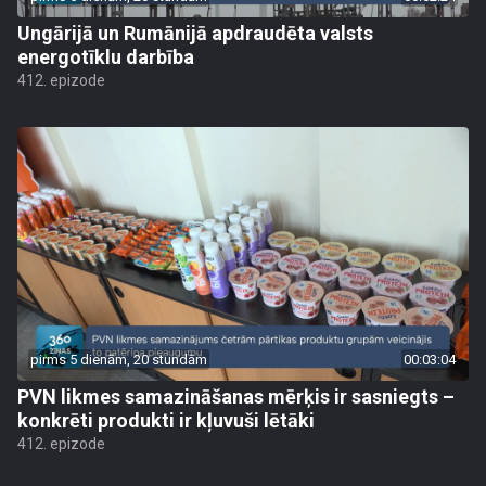
Ungārijā un Rumānijā apdraudēta valsts
energotīklu darbība
412. epizode
pirms 5 dienām, 20 stundām
00:03:04
PVN likmes samazināšanas mērķis ir sasniegts –
konkrēti produkti ir kļuvuši lētāki
412. epizode