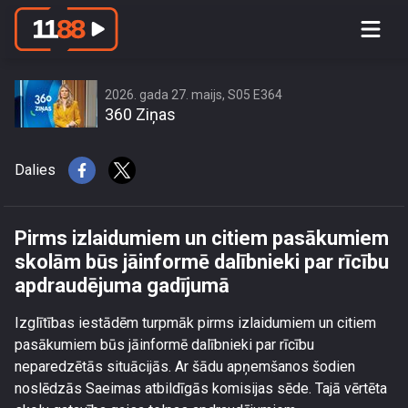
Pirms izlaidumiem un citiem
pasākumiem skolām būs jāinformē
dalībnieki par rīcību apdraudējuma
gadījumā
2026. gada 27. maijs, S05 E364
360 Ziņas
Dalies
Pirms izlaidumiem un citiem pasākumiem
skolām būs jāinformē dalībnieki par rīcību
apdraudējuma gadījumā
Izglītības iestādēm turpmāk pirms izlaidumiem un citiem
pasākumiem būs jāinformē dalībnieki par rīcību
neparedzētās situācijās. Ar šādu apņemšanos šodien
noslēdzās Saeimas atbildīgās komisijas sēde. Tajā vērtēta