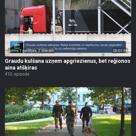
pirms 1 nedēļas, 2 dienām
00:01:36
Graudu kulšana uzņem apgriezienus, bet reģionos
aina atšķiras
410. epizode