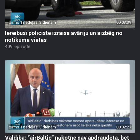
pirms 1 nedēļas, 3 dienām
00:03:39
Iereibusi policiste izraisa avāriju un aizbēg no
notikuma vietas
409. epizode
pirms 1 nedēļas, 3 dienām
00:02:27
Valdība: “airBaltic” nākotne nav apdraudēta, bet