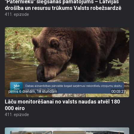
"Pāternieku" slēgšanas pamatojums – Latvijas
drošība un resursu trūkums Valsts robežsardzē
411. epizode
pirms 6 dienām, 18 stundām
00:03:27
Lāču monitorēšanai no valsts naudas atvēl 180
000 eiro
411. epizode