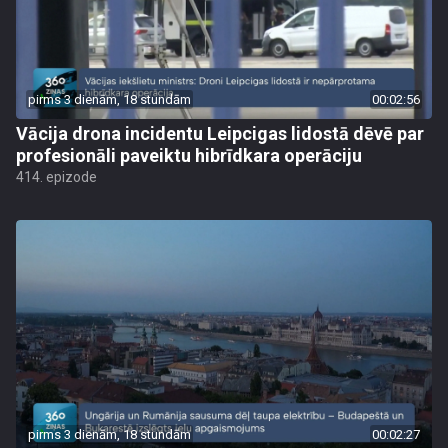
pirms 3 dienām, 18 stundām
00:02:56
Vācija drona incidentu Leipcigas lidostā dēvē par
profesionāli paveiktu hibrīdkara operāciju
414. epizode
pirms 3 dienām, 18 stundām
00:02:27