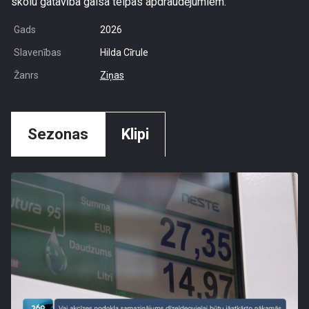
skolu gatavība gaisa telpas apdraudējumiem.
Gads
2026
Slavenības
Hilda Cīrule
Žanrs
Ziņas
Sezonas
Klipi