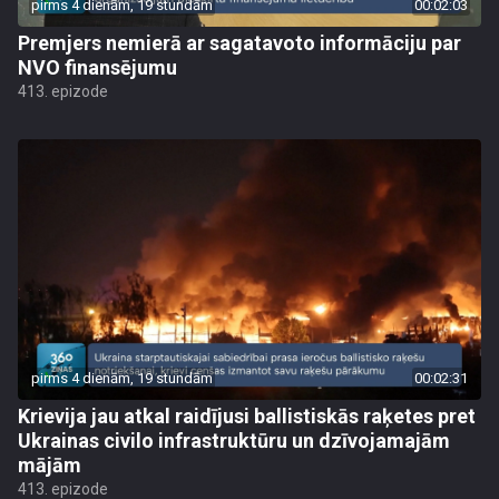
pirms 4 dienām, 19 stundām
00:02:03
Premjers nemierā ar sagatavoto informāciju par
NVO finansējumu
413. epizode
pirms 4 dienām, 19 stundām
00:02:31
Krievija jau atkal raidījusi ballistiskās raķetes pret
Ukrainas civilo infrastruktūru un dzīvojamajām
mājām
413. epizode