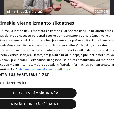
pirms 1 nedēļas, 3 dienām
00:05:05
Melleņu zelta drudzis: kas nosaka iepirkuma
 tīmekļa vietne izmanto sīkdatnes
cenu?
 tīmekļa vietnē tiek izmantotas sīkdatnes, lai nodrošinātu un uzlabotu tīmek
409. epizode
nes darbību., nosūtītu personalizētu reklāmu un satura ģenerēšanai, veiktu
āmas un satura mērījumus, auditorijas datu apkopošanu, kā arī produktu izst
zlabošanu. Zemāk sniedzam informāciju par visām sīkdatnēm, kuras tiek
ntotas mūsu tīmekļa vietnēs. Sīkdatnes var atšķirties atkarībā no apmeklētā
rneta vietnes sadaļas. Lietotājam jebkurā brīdī ir iespēja piekrist, atteikties va
īt savu piekrišanu. Piekrišanas sniegšana, kā arī tās atsaukšana vai mainīša
ecas uz visām interneta vietnes sadaļām. Vairāk informācijas par izmantotaj
atnēm skatīt
sīkdatņu izmantošanas noteikumos.
ĪT VISUS PARTNERUS
(1718) →
PIELĀGOT IZVĒLI
PIEKRIST VISĀM SĪKDATNĒM
pirms 1 nedēļas, 3 dienām
00:02:49
ATSTĀT TEHNISKĀS SĪKDATNES
Ogas un sēnes šogad dārgākas, bet uzpirkšanas
punktos to krietni mazāk