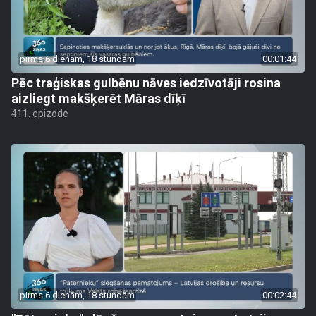
pirms 6 dienām, 18 stundām
00:01:44
Pēc traģiskas gulbēnu nāves iedzīvotāji rosina
aizliegt makšķerēt Māras dīķī
411. epizode
pirms 6 dienām, 18 stundām
00:02:44