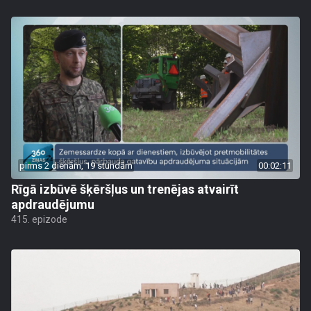
pirms 2 dienām, 19 stundām
00:02:11
Rīgā izbūvē šķēršļus un trenējas atvairīt
apdraudējumu
415. epizode