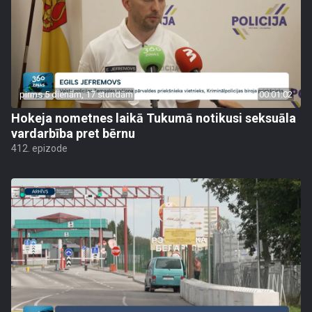
pirms 5 dienām, 17 stundām
00:01:02
Hokeja nometnes laikā Tukumā notikusi seksuāla
vardarbība pret bērnu
412. epizode