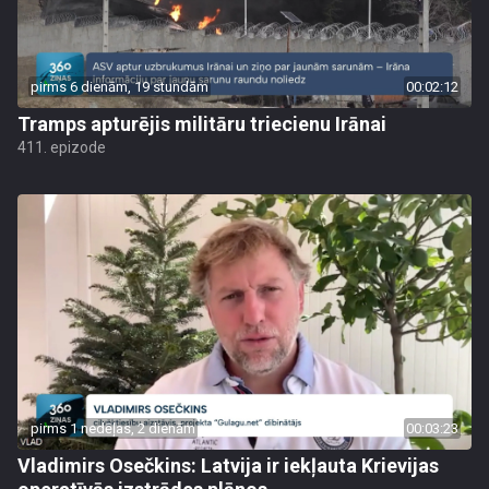
pirms 6 dienām, 19 stundām
00:02:12
Tramps apturējis militāru triecienu Irānai
411. epizode
pirms 1 nedēļas, 2 dienām
00:03:23
Vladimirs Osečkins: Latvija ir iekļauta Krievijas