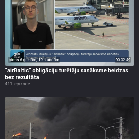
pirms 6 dienām, 19 stundām
00:02:49
“airBaltic” obligāciju turētāju sanāksme beidzas
bez rezultāta
411. epizode