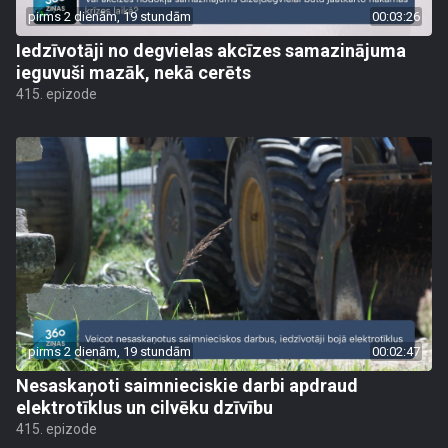
pirms 2 dienām, 19 stundām
00:03:26
Iedzīvotāji no degvielas akcīzes samazinājuma
ieguvuši mazāk, nekā cerēts
415. epizode
pirms 2 dienām, 19 stundām
00:02:47
Nesaskaņoti saimnieciskie darbi apdraud
elektrotīklus un cilvēku dzīvību
415. epizode