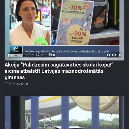
pirms 3 dienām, 17 stundām
00:03:16
Akcijā “Palīdzēsim sagatavoties skolai kopā!”
aicina atbalstīt Latvijas maznodrošinātās
ģimenes
414. epizode