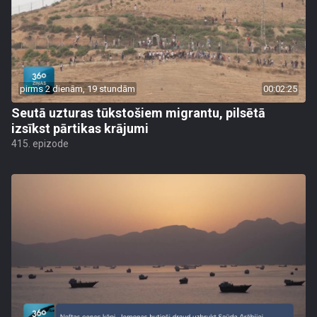
pirms 2 dienām, 19 stundām
00:02:25
Seutā uzturas tūkstošiem migrantu, pilsētā
izsīkst pārtikas krājumi
415. epizode