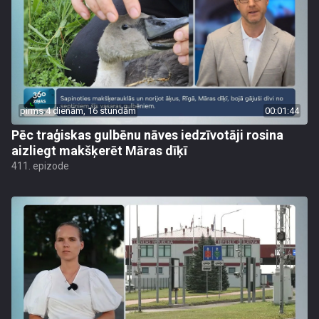
pirms 4 dienām, 16 stundām
00:01:44
Pēc traģiskas gulbēnu nāves iedzīvotāji rosina
aizliegt makšķerēt Māras dīķī
411. epizode