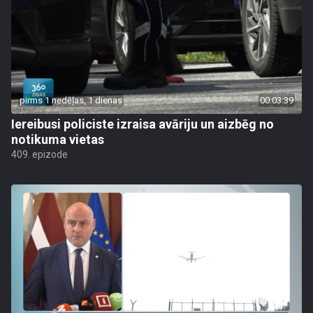
pirms 1 nedēļas, 1 dienas
00:03:39
Iereibusi policiste izraisa avāriju un aizbēg no
notikuma vietas
409. epizode