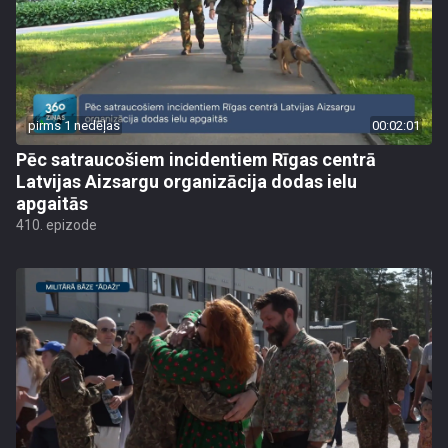
pirms 1 nedēļas
00:02:01
Pēc satraucošiem incidentiem Rīgas centrā
Latvijas Aizsargu organizācija dodas ielu
apgaitās
410. epizode