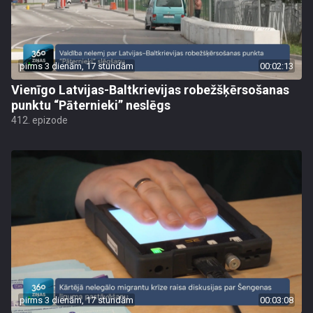
pirms 3 dienām, 17 stundām
00:02:13
Vienīgo Latvijas-Baltkrievijas robežšķērsošanas
punktu “Pāternieki” neslēgs
412. epizode
pirms 3 dienām, 17 stundām
00:03:08