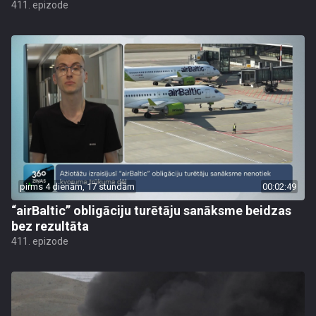
411. epizode
pirms 4 dienām, 17 stundām
00:02:49
“airBaltic” obligāciju turētāju sanāksme beidzas
bez rezultāta
411. epizode