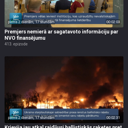
pirms 2 dienām, 17 stundām
00:02:03
Premjers nemierā ar sagatavoto informāciju par
NVO finansējumu
413. epizode
pirms 2 dienām, 17 stundām
00:02:31
Krievija jau atkal raidījusi ballistiskās raķetes pret