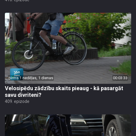
pirms 1 nedēļas, 1 dienas
00:03:33
Velosipēdu zādzību skaits pieaug - kā pasargāt
savu divriteni?
409. epizode