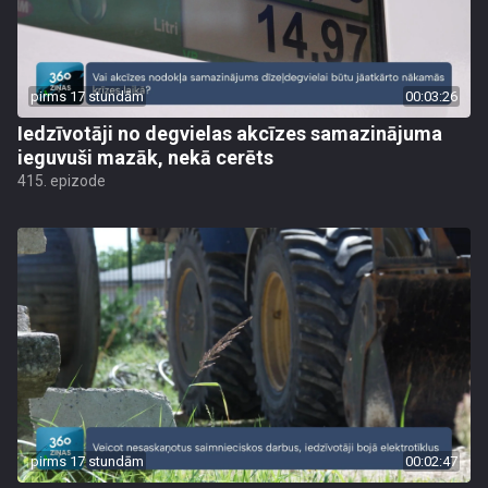
pirms 17 stundām
00:03:26
Iedzīvotāji no degvielas akcīzes samazinājuma
ieguvuši mazāk, nekā cerēts
415. epizode
pirms 17 stundām
00:02:47