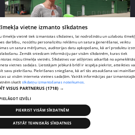
 tīmekļa vietne izmanto sīkdatnes
pirms 1 nedēļas, 1 dienas
00:05:05
 tīmekļa vietnē tiek izmantotas sīkdatnes, lai nodrošinātu un uzlabotu tīmek
nes darbību., nosūtītu personalizētu reklāmu un satura ģenerēšanai, veiktu
Melleņu zelta drudzis: kas nosaka iepirkuma
āmas un satura mērījumus, auditorijas datu apkopošanu, kā arī produktu izst
cenu?
zlabošanu. Zemāk sniedzam informāciju par visām sīkdatnēm, kuras tiek
409. epizode
ntotas mūsu tīmekļa vietnēs. Sīkdatnes var atšķirties atkarībā no apmeklētā
rneta vietnes sadaļas. Lietotājam jebkurā brīdī ir iespēja piekrist, atteikties va
īt savu piekrišanu. Piekrišanas sniegšana, kā arī tās atsaukšana vai mainīša
ecas uz visām interneta vietnes sadaļām. Vairāk informācijas par izmantotaj
atnēm skatīt
sīkdatņu izmantošanas noteikumos.
ĪT VISUS PARTNERUS
(1718) →
PIELĀGOT IZVĒLI
PIEKRIST VISĀM SĪKDATNĒM
ATSTĀT TEHNISKĀS SĪKDATNES