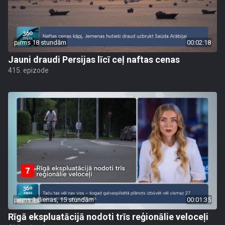
pirms 18 stundām
00:02:18
Jauni draudi Persijas līcī ceļ naftas cenas
415. epizode
pirms 1 dienas, 15 stundām
00:01:35
Rīgā ekspluatācijā nodoti trīs reģionālie veloceļi