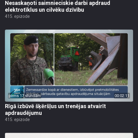
Nesaskaņoti saimnieciskie darbi apdraud
elektrotīklus un cilvēku dzīvību
415. epizode
pirms 17 stundām
00:02:11
Rīgā izbūvē šķēršļus un trenējas atvairīt
apdraudējumu
415. epizode