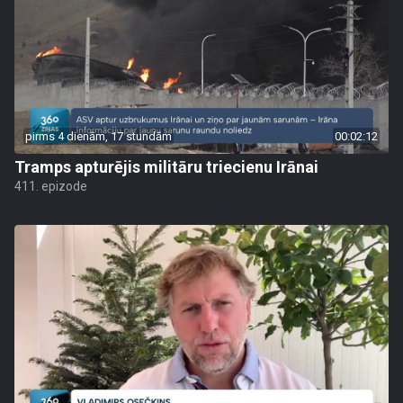
pirms 4 dienām, 17 stundām
00:02:12
Tramps apturējis militāru triecienu Irānai
411. epizode