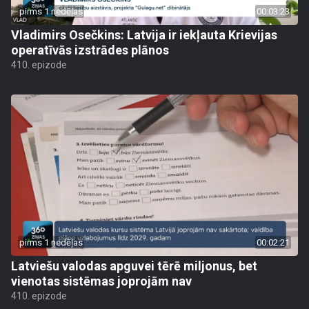
pirms 1 nedēļas
00:03:23
Vladimirs Osečkins: Latvija ir iekļauta Krievijas
operatīvās izstrādes plānos
410. epizode
pirms 1 nedēļas
00:02:21
Latviešu valodas apguvei tērē miljonus, bet
vienotas sistēmas joprojām nav
410. epizode