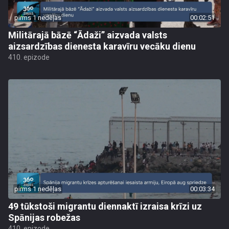
pirms 1 nedēļas
00:02:51
Militārajā bāzē “Ādaži” aizvada valsts
aizsardzības dienesta karavīru vecāku dienu
410. epizode
pirms 1 nedēļas
00:03:34
49 tūkstoši migrantu diennaktī izraisa krīzi uz
Spānijas robežas
410. epizode