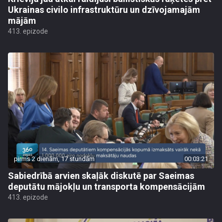
Ukrainas civilo infrastruktūru un dzīvojamajām
mājām
413. epizode
pirms 2 dienām, 17 stundām
00:03:21
Sabiedrībā arvien skaļāk diskutē par Saeimas
deputātu mājokļu un transporta kompensācijām
413. epizode