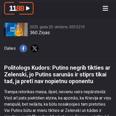
Politologs Kudors: Putins negrib tikties
ar Zelenski, jo Putins sarunās ir stiprs
tikai tad, ja pretī nav nopietnu
oponentu
2025. gada 20. oktobris, S05 E210
360 Ziņas
Dalies
Politologs Kudors: Putins negrib tikties ar
Zelenski, jo Putins sarunās ir stiprs tikai
tad, ja pretī nav nopietnu oponentu
Trampa retorikas maiņa, šķiet, nevienu vairs nepārsteidz.
Viņš arī pats piektdien atzina, ka apzinās, ka Krievija ar viņu
manipulē, bet nešķita, ka būtu nosakņojies tam pretoties.
Vai Putins būtu ar mieru tikties ar Zelenski un kādas ir