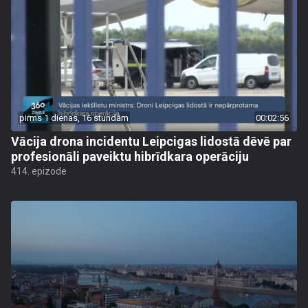
pirms 1 dienas, 16 stundām
00:02:56
Vācija drona incidentu Leipcigas lidostā dēvē par
profesionāli paveiktu hibrīdkara operāciju
414. epizode