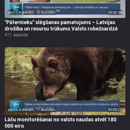
pirms 4 dienām, 16 stundām
00:02:44
"Pāternieku" slēgšanas pamatojums – Latvijas
drošība un resursu trūkums Valsts robežsardzē
411. epizode
pirms 4 dienām, 17 stundām
00:03:27
Lāču monitorēšanai no valsts naudas atvēl 180
000 eiro