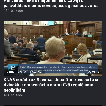
Par vairāk nekā 6 miljoniem eiro Latvijas
pašvaldībās mainīs novecojušos gaismas avotus
414. epizode
pirms 1 dienas, 16 stundām
00:03:42
KNAB norāda uz Saeimas deputātu transporta un
dzīvokļu kompensāciju normatīvā regulējuma
nepilnībām
414. epizode