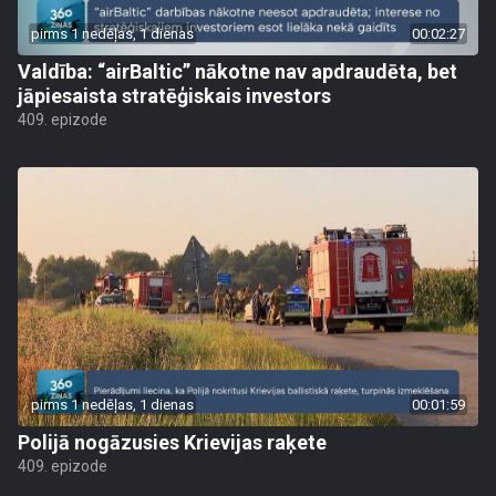
pirms 1 nedēļas, 1 dienas
00:02:27
Valdība: “airBaltic” nākotne nav apdraudēta, bet
jāpiesaista stratēģiskais investors
409. epizode
pirms 1 nedēļas, 1 dienas
00:01:59
Polijā nogāzusies Krievijas raķete
409. epizode