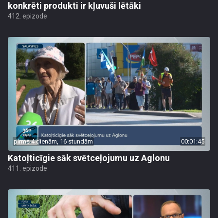
konkrēti produkti ir kļuvuši lētāki
412. epizode
pirms 4 dienām, 16 stundām
00:01:45
Katoļticīgie sāk svētceļojumu uz Aglonu
411. epizode