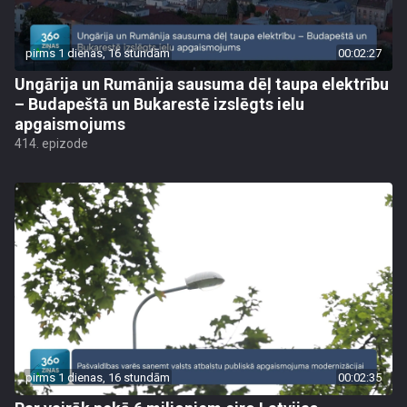
pirms 1 dienas, 16 stundām
00:02:27
Ungārija un Rumānija sausuma dēļ taupa elektrību
– Budapeštā un Bukarestē izslēgts ielu
apgaismojums
414. epizode
pirms 1 dienas, 16 stundām
00:02:35