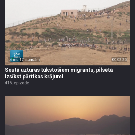
pirms 17 stundām
00:02:25
Seutā uzturas tūkstošiem migrantu, pilsētā
izsīkst pārtikas krājumi
415. epizode