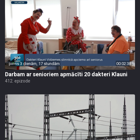
pirms 3 dienām, 17 stundām
00:02:38
Darbam ar senioriem apmācīti 20 dakteri Klauni
412. epizode