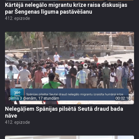
Kārtējā nelegālo migrantu krīze raisa diskusijas
par Šengenas līguma pastāvēšanu
412. epizode
pirms 3 dienām, 17 stundām
00:02:10
Nelegāļiem Spānijas pilsētā Seutā draud bada
nāve
412. epizode