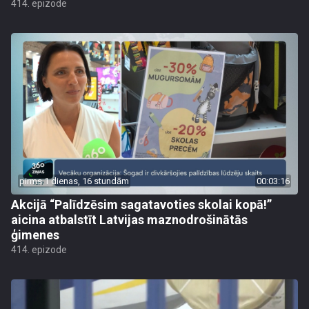
414. epizode
pirms 1 dienas, 16 stundām
00:03:16
Akcijā “Palīdzēsim sagatavoties skolai kopā!”
aicina atbalstīt Latvijas maznodrošinātās
ģimenes
414. epizode