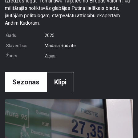
izredzes iegūt “Tomahawk” raķetes no Eiropas valstīm, kā
militārajās noliktavās glabājas Putina lielākais bieds,
jautājām politologam, starpvalstu attiecību ekspertam
Andim Kudoram.
Gads
2025
Slavenības
Madara Rudzīte
Žanrs
Ziņas
Sezonas
Klipi