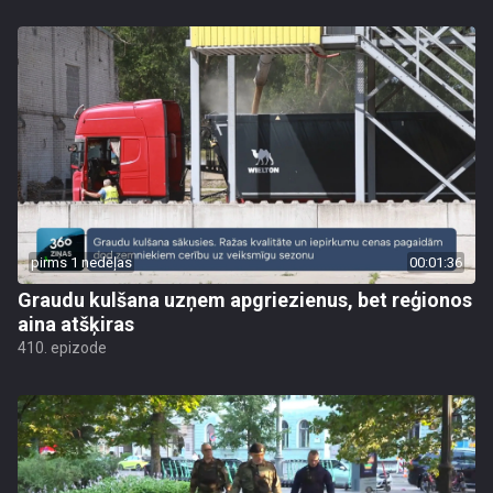
pirms 1 nedēļas
00:01:36
Graudu kulšana uzņem apgriezienus, bet reģionos
aina atšķiras
410. epizode