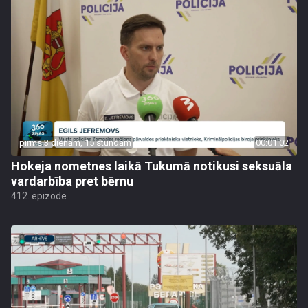
pirms 3 dienām, 15 stundām
00:01:02
Hokeja nometnes laikā Tukumā notikusi seksuāla
vardarbība pret bērnu
412. epizode