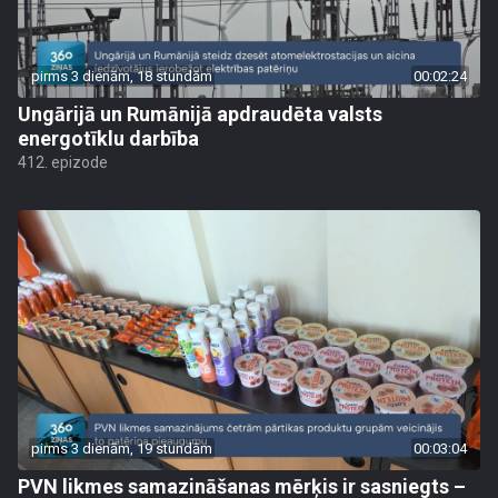
pirms 3 dienām, 18 stundām
00:02:24
Ungārijā un Rumānijā apdraudēta valsts
energotīklu darbība
412. epizode
pirms 3 dienām, 19 stundām
00:03:04
PVN likmes samazināšanas mērķis ir sasniegts –