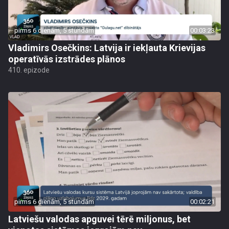
pirms 6 dienām, 5 stundām
00:03:23
Vladimirs Osečkins: Latvija ir iekļauta Krievijas
operatīvās izstrādes plānos
410. epizode
pirms 6 dienām, 5 stundām
00:02:21
Latviešu valodas apguvei tērē miljonus, bet