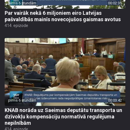
pirms 6 stundām
00:02:35
Par vairāk nekā 6 miljoniem eiro Latvijas
pašvaldībās mainīs novecojušos gaismas avotus
414. epizode
pirms 6 stundām
00:03:42
KNAB norāda uz Saeimas deputātu transporta un
dzīvokļu kompensāciju normatīvā regulējuma
nepilnībām
414. epizode