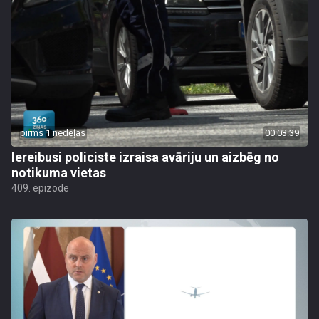
pirms 1 nedēļas
00:03:39
Iereibusi policiste izraisa avāriju un aizbēg no
notikuma vietas
409. epizode