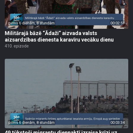
pirms 6 dienām, 8 stundām
00:02:51
Militārajā bāzē “Ādaži” aizvada valsts
aizsardzības dienesta karavīru vecāku dienu
410. epizode
pirms 6 dienām, 8 stundām
00:03:34
49 tūkstoši migrantu diennaktī izraisa krīzi uz