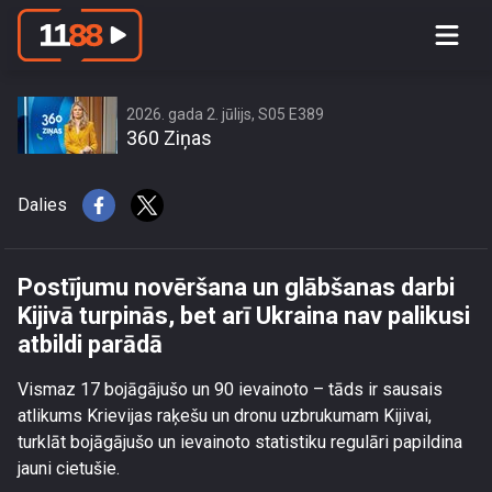
Postījumu novēršana un glābšanas
darbi Kijivā turpinās, bet arī Ukraina
nav palikusi atbildi parādā
2026. gada 2. jūlijs, S05 E389
360 Ziņas
Dalies
Postījumu novēršana un glābšanas darbi
Kijivā turpinās, bet arī Ukraina nav palikusi
atbildi parādā
Vismaz 17 bojāgājušo un 90 ievainoto – tāds ir sausais
atlikums Krievijas raķešu un dronu uzbrukumam Kijivai,
turklāt bojāgājušo un ievainoto statistiku regulāri papildina
jauni cietušie.