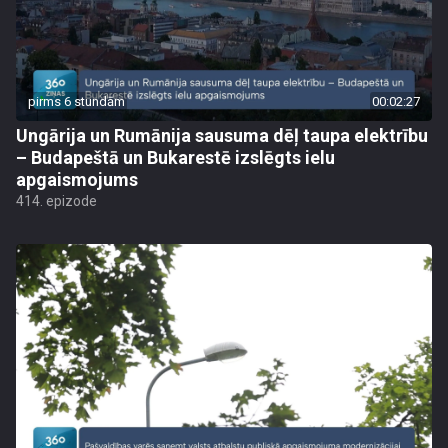
pirms 6 stundām
00:02:27
Ungārija un Rumānija sausuma dēļ taupa elektrību
– Budapeštā un Bukarestē izslēgts ielu
apgaismojums
414. epizode