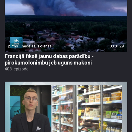
pirms 1 nedēļas, 1 dienas
00:01:29
Francijā fiksē jaunu dabas parādību -
pirokumolonimbu jeb uguns mākoni
408. epizode