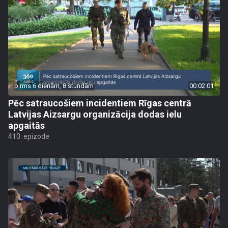
pirms 6 dienām, 8 stundām
00:02:01
Pēc satraucošiem incidentiem Rīgas centrā
Latvijas Aizsargu organizācija dodas ielu
apgaitās
410. epizode