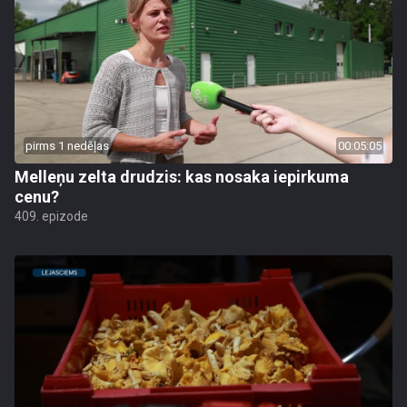
pirms 1 nedēļas
00:05:05
Melleņu zelta drudzis: kas nosaka iepirkuma
cenu?
409. epizode