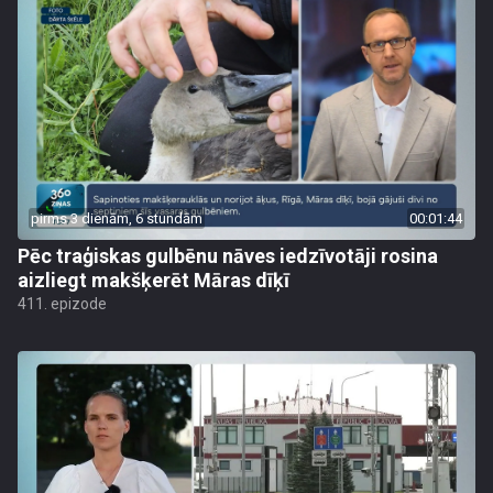
pirms 3 dienām, 6 stundām
00:01:44
Pēc traģiskas gulbēnu nāves iedzīvotāji rosina
aizliegt makšķerēt Māras dīķī
411. epizode