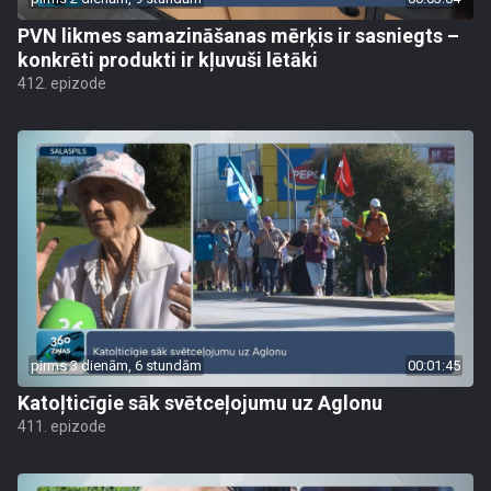
PVN likmes samazināšanas mērķis ir sasniegts –
konkrēti produkti ir kļuvuši lētāki
412. epizode
pirms 3 dienām, 6 stundām
00:01:45
Katoļticīgie sāk svētceļojumu uz Aglonu
411. epizode