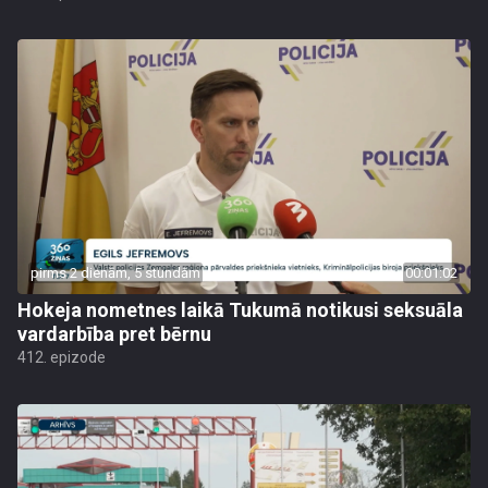
pirms 2 dienām, 5 stundām
00:01:02
Hokeja nometnes laikā Tukumā notikusi seksuāla
vardarbība pret bērnu
412. epizode