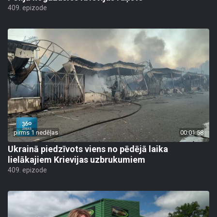
409. epizode
pirms 1 nedēļas
00:01:58
Ukrainā piedzīvots viens no pēdējā laika
lielākajiem Krievijas uzbrukumiem
409. epizode