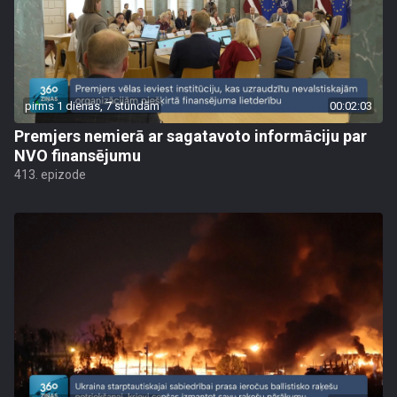
pirms 1 dienas, 7 stundām
00:02:03
Premjers nemierā ar sagatavoto informāciju par
NVO finansējumu
413. epizode