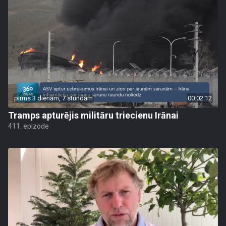
pirms 3 dienām, 7 stundām
00:02:12
Tramps apturējis militāru triecienu Irānai
411. epizode