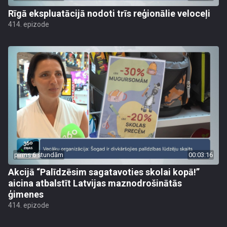
Rīgā ekspluatācijā nodoti trīs reģionālie veloceļi
414. epizode
pirms 6 stundām
00:03:16
Akcijā “Palīdzēsim sagatavoties skolai kopā!”
aicina atbalstīt Latvijas maznodrošinātās
ģimenes
414. epizode