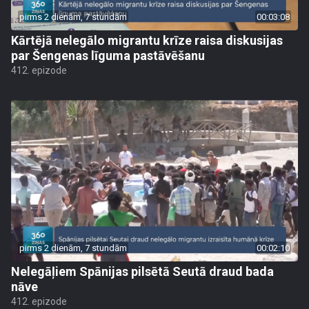
pirms 2 dienām, 7 stundām
00:03:08
Kārtējā nelegālo migrantu krīze raisa diskusijas
par Šengenas līguma pastāvēšanu
412. epizode
pirms 2 dienām, 7 stundām
00:02:10
Nelegāļiem Spānijas pilsētā Seutā draud bada
nāve
412. epizode