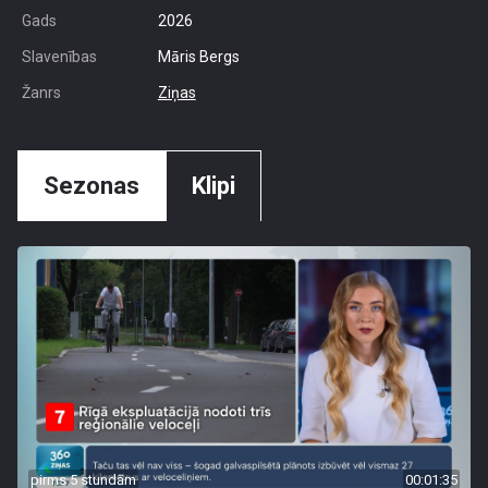
Gads
2026
Slavenības
Māris Bergs
Žanrs
Ziņas
Sezonas
Klipi
pirms 5 stundām
00:01:35