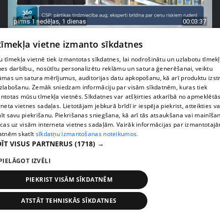
pirms 1 nedēļas, 1 dienas
00:03:37
Pārtiku pērkam vairāk, bet vai “zemo cenu grozs”
 tīmekļa vietne izmanto sīkdatnes
tiešām samazina kopējo čeku?
 tīmekļa vietnē tiek izmantotas sīkdatnes, lai nodrošinātu un uzlabotu tīmek
408. epizode
nes darbību., nosūtītu personalizētu reklāmu un satura ģenerēšanai, veiktu
āmas un satura mērījumus, auditorijas datu apkopošanu, kā arī produktu izst
zlabošanu. Zemāk sniedzam informāciju par visām sīkdatnēm, kuras tiek
ntotas mūsu tīmekļa vietnēs. Sīkdatnes var atšķirties atkarībā no apmeklētā
rneta vietnes sadaļas. Lietotājam jebkurā brīdī ir iespēja piekrist, atteikties va
īt savu piekrišanu. Piekrišanas sniegšana, kā arī tās atsaukšana vai mainīša
ecas uz visām interneta vietnes sadaļām. Vairāk informācijas par izmantotaj
atnēm skatīt
sīkdatņu izmantošanas noteikumos.
ĪT VISUS PARTNERUS
(1718) →
PIELĀGOT IZVĒLI
PIEKRIST VISĀM SĪKDATNĒM
pirms 1 nedēļas, 1 dienas
00:00:56
ATSTĀT TEHNISKĀS SĪKDATNES
Latvijā pirmajā Simulāciju centrā mediķi trenēsies
glābt dzīvības