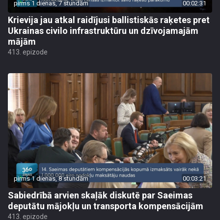
pirms 1 dienas, 7 stundām
00:02:31
Krievija jau atkal raidījusi ballistiskās raķetes pret
Ukrainas civilo infrastruktūru un dzīvojamajām
mājām
413. epizode
pirms 1 dienas, 8 stundām
00:03:21
Sabiedrībā arvien skaļāk diskutē par Saeimas
deputātu mājokļu un transporta kompensācijām
413. epizode