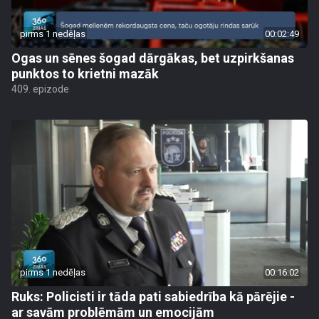
pirms 1 nedēļas
00:02:49
Ogas un sēnes šogad dārgākas, bet uzpirkšanas
punktos to krietni mazāk
409. epizode
pirms 1 nedēļas
00:16:02
Ruks: Policisti ir tāda pati sabiedrība kā pārējie -
ar savām problēmām un emocijām