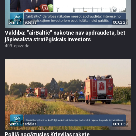
pirms 1 nedēļas
00:02:27
Valdība: “airBaltic” nākotne nav apdraudēta, bet
jāpiesaista stratēģiskais investors
409. epizode
pirms 1 nedēļas
00:01:59
Polijā nogāzusies Krievijas raķete