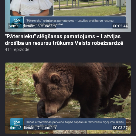
pirms 3 dienām, 6 stundām
00:02:44
"Pāternieku" slēgšanas pamatojums – Latvijas
drošība un resursu trūkums Valsts robežsardzē
411. epizode
pirms 3 dienām, 7 stundām
00:03:27