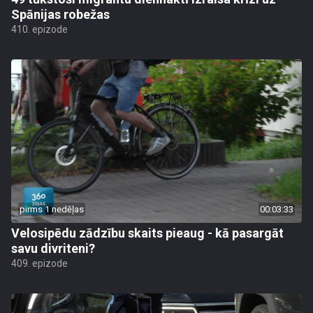
Spānijas robežas
410. epizode
pirms 1 nedēļas
00:03:33
Velosipēdu zādzību skaits pieaug - kā pasargāt
savu divriteni?
409. epizode