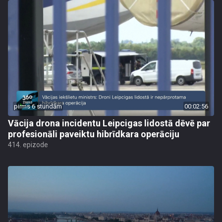
pirms 6 stundām
00:02:56
Vācija drona incidentu Leipcigas lidostā dēvē par
profesionāli paveiktu hibrīdkara operāciju
414. epizode