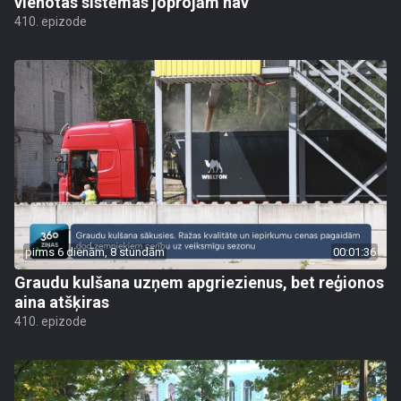
vienotas sistēmas joprojām nav
410. epizode
pirms 6 dienām, 8 stundām
00:01:36
Graudu kulšana uzņem apgriezienus, bet reģionos
aina atšķiras
410. epizode