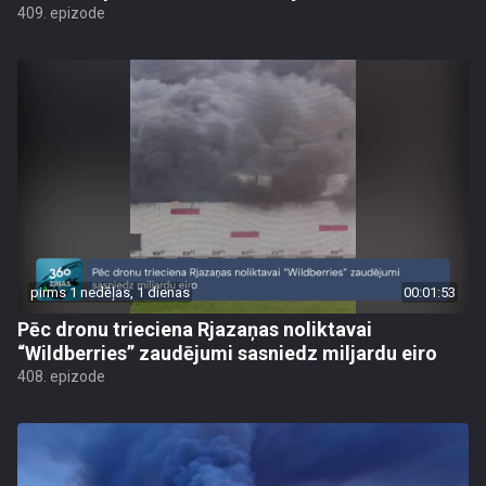
409. epizode
pirms 1 nedēļas, 1 dienas
00:01:53
Pēc dronu trieciena Rjazaņas noliktavai
“Wildberries” zaudējumi sasniedz miljardu eiro
408. epizode