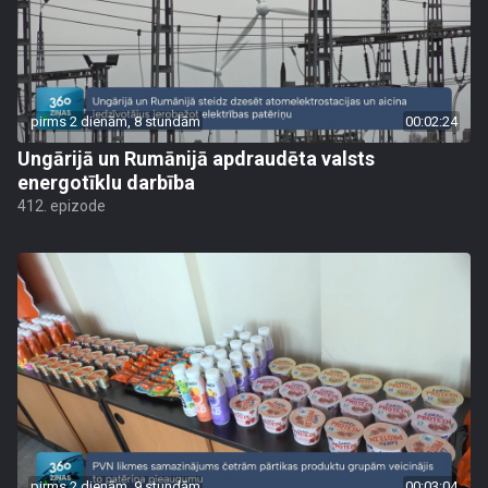
pirms 2 dienām, 8 stundām
00:02:24
Ungārijā un Rumānijā apdraudēta valsts
energotīklu darbība
412. epizode
pirms 2 dienām, 9 stundām
00:03:04