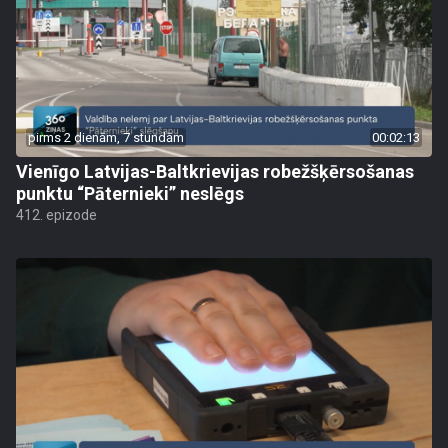
pirms 2 dienām, 7 stundām
00:02:13
Vienīgo Latvijas-Baltkrievijas robežšķērsošanas
punktu “Pāternieki” neslēgs
412. epizode