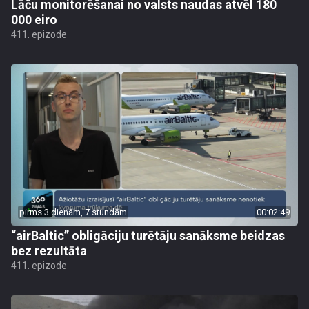
Lāču monitorēšanai no valsts naudas atvēl 180
000 eiro
411. epizode
pirms 3 dienām, 7 stundām
00:02:49
“airBaltic” obligāciju turētāju sanāksme beidzas
bez rezultāta
411. epizode