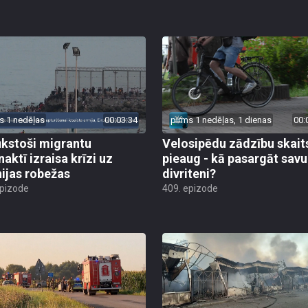
s 1 nedēļas
00:03:34
pirms 1 nedēļas, 1 dienas
00:
ūkstoši migrantu
Velosipēdu zādzību skait
naktī izraisa krīzi uz
pieaug - kā pasargāt savu
ijas robežas
divriteni?
epizode
409. epizode