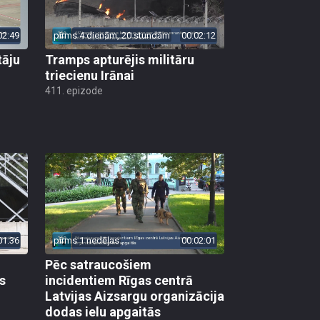
02:49
pirms 4 dienām, 20 stundām
00:02:12
tāju
Tramps apturējis militāru
triecienu Irānai
411. epizode
01:36
pirms 1 nedēļas
00:02:01
Pēc satraucošiem
s
incidentiem Rīgas centrā
Latvijas Aizsargu organizācija
dodas ielu apgaitās