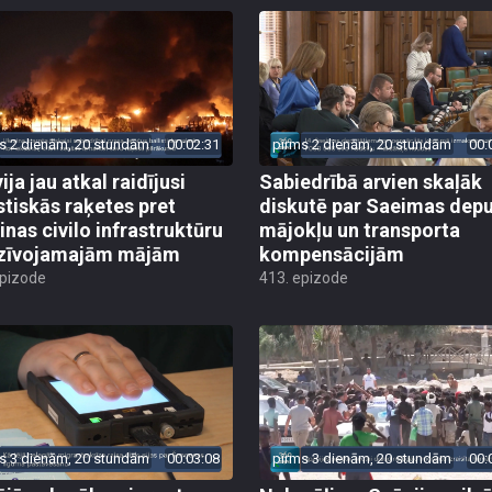
s 2 dienām, 20 stundām
00:02:31
pirms 2 dienām, 20 stundām
00:
ija jau atkal raidījusi
Sabiedrībā arvien skaļāk
istiskās raķetes pret
diskutē par Saeimas dep
inas civilo infrastruktūru
mājokļu un transporta
zīvojamajām mājām
kompensācijām
epizode
413. epizode
s 3 dienām, 20 stundām
00:03:08
pirms 3 dienām, 20 stundām
00: