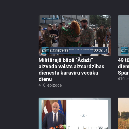
pirms 1 nedēļas
00:02:51
pirm
Militārajā bāzē “Ādaži”
49 t
aizvada valsts aizsardzības
dien
dienesta karavīru vecāku
Spān
dienu
410. 
410. epizode