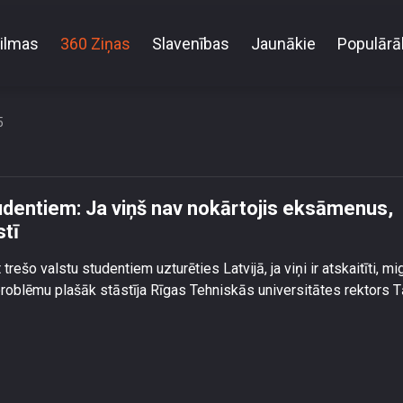
ilmas
360 Ziņas
Slavenības
Jaunākie
Populārā
valstu studentiem: Ja viņš nav nokārtojis eksāmenus,
savā valstī
5
tudentiem: Ja viņš nav nokārtojis eksāmenus,
stī
rešo valstu studentiem uzturēties Latvijā, ja viņi ir atskaitīti, mi
roblēmu plašāk stāstīja Rīgas Tehniskās universitātes rektors T