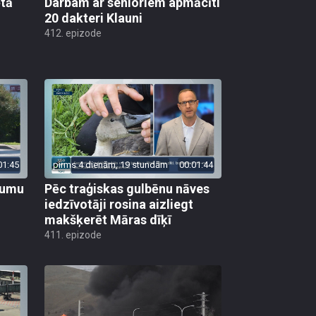
ētā
Darbam ar senioriem apmācīti
20 dakteri Klauni
412. epizode
01:45
pirms 4 dienām, 19 stundām
00:01:44
ojumu
Pēc traģiskas gulbēnu nāves
iedzīvotāji rosina aizliegt
makšķerēt Māras dīķī
411. epizode