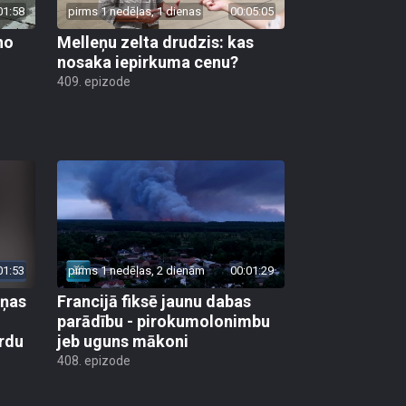
01:58
pirms 1 nedēļas, 1 dienas
00:05:05
no
Melleņu zelta drudzis: kas
nosaka iepirkuma cenu?
409. epizode
01:53
pirms 1 nedēļas, 2 dienām
00:01:29
aņas
Francijā fiksē jaunu dabas
parādību - pirokumolonimbu
rdu
jeb uguns mākoni
408. epizode