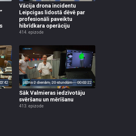
Vācija drona incidentu
”
Leipcigas lidostā dēvē par
profesionāli paveiktu
s
hibrīdkara operāciju
414. epizode
03:42
pirms 2 dienām, 20 stundām
00:02:22
Sāk Valmieras iedzīvotāju
svēršanu un mērīšanu
413. epizode