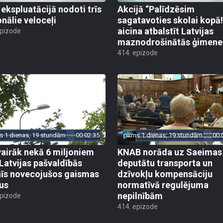
 ekspluatācijā nodoti trīs
Akcijā “Palīdzēsim
onālie veloceļi
sagatavoties skolai kopā!
aicina atbalstīt Latvijas
epizode
maznodrošinātās ģimene
414. epizode
s 1 dienas, 19 stundām
00:02:35
pirms 1 dienas, 19 stundām
00:
vairāk nekā 6 miljoniem
KNAB norāda uz Saeimas
 Latvijas pašvaldībās
deputātu transporta un
īs novecojušos gaismas
dzīvokļu kompensāciju
us
normatīvā regulējuma
nepilnībām
epizode
414. epizode