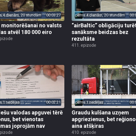
s 4 dienām, 20 stundām
00:03:27
pirms 4 dienām, 20 stundām
00:
 monitorēšanai no valsts
“airBaltic” obligāciju turē
as atvēl 180 000 eiro
sanāksme beidzas bez
rezultāta
epizode
411. epizode
s 1 nedēļas
00:02:21
pirms 1 nedēļas
00:
iešu valodas apguvei tērē
Graudu kulšana uzņem
onus, bet vienotas
apgriezienus, bet reģiono
ēmas joprojām nav
aina atšķiras
epizode
410. epizode