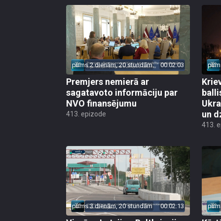
pirms 2 dienām, 20 stundām
00:02:03
pirm
Premjers nemierā ar
Kriev
sagatavoto informāciju par
ball
NVO finansējumu
Ukra
un d
413. epizode
413. 
pirms 3 dienām, 20 stundām
00:02:13
pirm