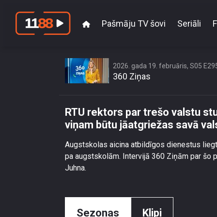
Pašmāju TV šovi
Seriāli
F
RTU rektors par trešo 
2026. gada 19. februāris, S05 E29
360 Ziņas
RTU rektors par trešo valstu s
viņam būtu jāatgriežas savā val
Augstskolas aicina atbildīgos dienestus liegt t
pa augstskolām. Intervijā 360 Ziņām par šo p
Juhna.
Sezonas
Klipi