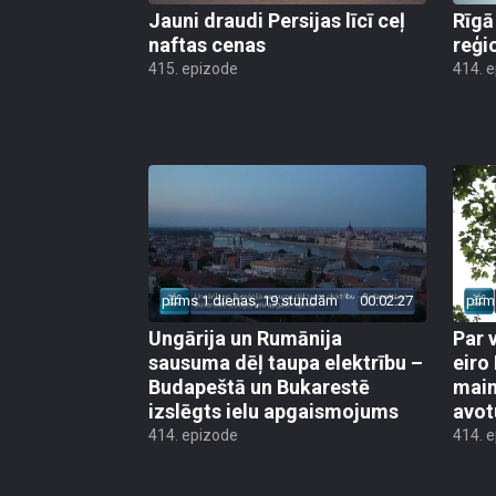
Jauni draudi Persijas līcī ceļ
Rīgā
naftas cenas
reģi
415. epizode
414. 
pirms 1 dienas, 19 stundām
00:02:27
pirm
Ungārija un Rumānija
Par 
sausuma dēļ taupa elektrību –
eiro
Budapeštā un Bukarestē
main
izslēgts ielu apgaismojums
avot
414. epizode
414. 