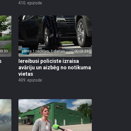
410. epizode
03:33
pirms 1 nedēļas, 1 dienas
00:03:39
s
Iereibusi policiste izraisa
avāriju un aizbēg no notikuma
vietas
409. epizode