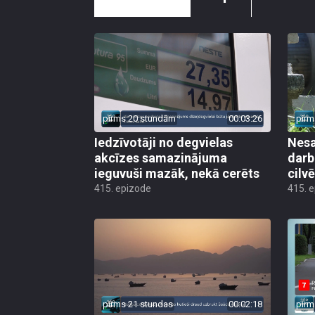
pirms 20 stundām
00:03:26
pirm
Iedzīvotāji no degvielas
Nesa
akcīzes samazinājuma
darb
ieguvuši mazāk, nekā cerēts
cilv
415. epizode
415. 
pirms 21 stundas
00:02:18
pirm