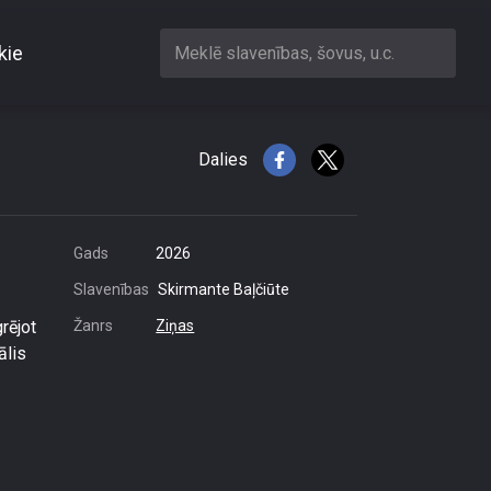
kie
Meklē slavenības, šovus, u.c.
 viņam būtu jāatgriežas
Dalies
Gads
2026
Slavenības
Skirmante Baļčiūte
grējot
Žanrs
Ziņas
ālis