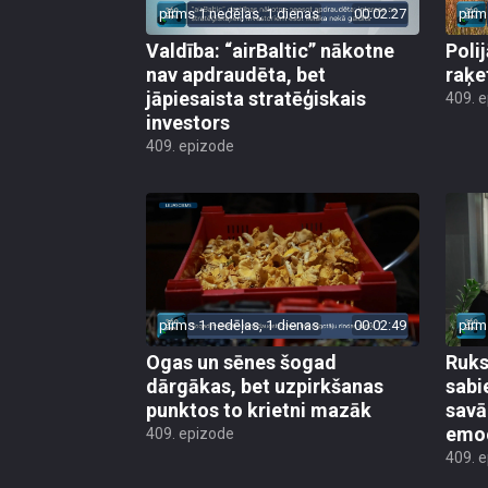
pirms 1 nedēļas, 1 dienas
00:02:27
pirm
Valdība: “airBaltic” nākotne
Poli
nav apdraudēta, bet
raķe
jāpiesaista stratēģiskais
409. 
investors
409. epizode
pirms 1 nedēļas, 1 dienas
00:02:49
pirm
Ogas un sēnes šogad
Ruks:
dārgākas, bet uzpirkšanas
sabi
punktos to krietni mazāk
sav
emo
409. epizode
409. 