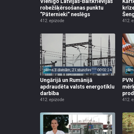
Vienīgo Latvijas-Baltkrievijas
Kārt
robežšķērsošanas punktu
krīz
“Pāternieki” neslēgs
Šeng
412. epizode
412. 
pirms 3 dienām, 21 stundas
00:02:24
pirm
Ungārijā un Rumānijā
PVN 
apdraudēta valsts energotīklu
mērķ
darbība
produ
412. epizode
412. 