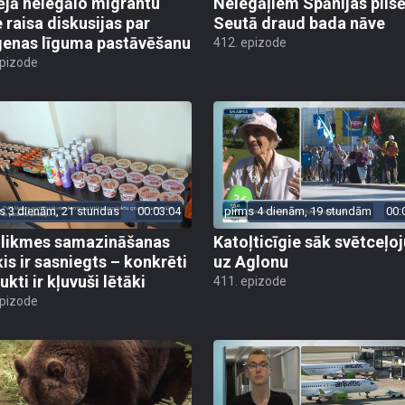
ējā nelegālo migrantu
Nelegāļiem Spānijas pils
e raisa diskusijas par
Seutā draud bada nāve
enas līguma pastāvēšanu
412. epizode
epizode
s 3 dienām, 21 stundas
00:03:04
pirms 4 dienām, 19 stundām
00:
likmes samazināšanas
Katoļticīgie sāk svētceļ
is ir sasniegts – konkrēti
uz Aglonu
kti ir kļuvuši lētāki
411. epizode
epizode