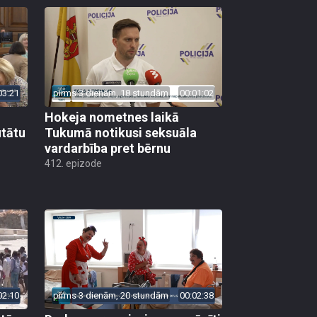
03:21
pirms 3 dienām, 18 stundām
00:01:02
Hokeja nometnes laikā
utātu
Tukumā notikusi seksuāla
vardarbība pret bērnu
412. epizode
02:10
pirms 3 dienām, 20 stundām
00:02:38