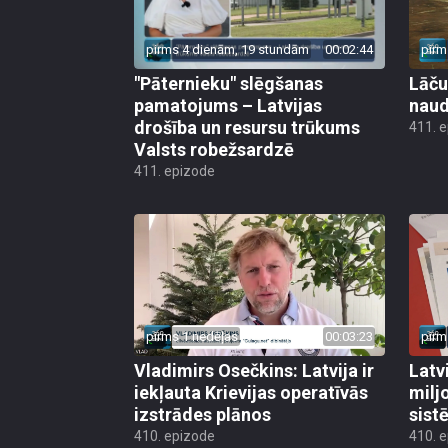
pirms 4 dienām, 19 stundām
00:02:44
pirm
"Pāternieku" slēgšanas
Lāču
pamatojums – Latvijas
naud
drošība un resursu trūkums
411. 
Valsts robežsardzē
411. epizode
pirms 1 nedēļas
00:03:23
pirm
Vladimirs Osečkins: Latvija ir
Latv
iekļauta Krievijas operatīvās
milj
izstrādes plānos
sist
410. epizode
410. 