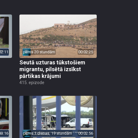
02:11
pirms 20 stundām
00:02:25
Seutā uzturas tūkstošiem
migrantu, pilsētā izsīkst
pārtikas krājumi
415. epizode
03:16
pirms 1 dienas, 19 stundām
00:02:56