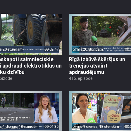
s 20 stundām
00:02:47
pirms 20 stundām
00:
skaņoti saimnieciskie
Rīgā izbūvē šķēršļus un
i apdraud elektrotīklus un
trenējas atvairīt
ēku dzīvību
apdraudējumu
epizode
415. epizode
s 1 dienas, 18 stundām
00:01:35
pirms 1 dienas, 18 stundām
00: