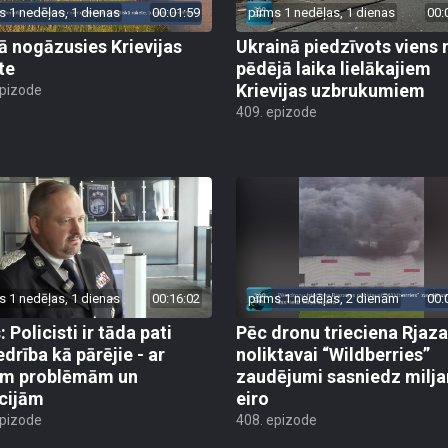
s 1 nedēļas, 1 dienas
00:01:59
pirms 1 nedēļas, 1 dienas
00:
jā nogāzusies Krievijas
Ukrainā piedzīvots viens 
te
pēdējā laika lielākajiem
Krievijas uzbrukumiem
epizode
409. epizode
s 1 nedēļas, 1 dienas
00:16:02
pirms 1 nedēļas, 2 dienām
00:
 Policisti ir tāda pati
Pēc dronu trieciena Rjaz
edrība kā pārējie - ar
noliktavai “Wildberries”
ām problēmām un
zaudējumi sasniedz milja
cijām
eiro
epizode
408. epizode