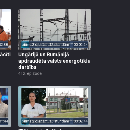
02:38
pirms 2 dienām, 12 stundām
00:02:24
ācīti
Ungārijā un Rumānijā
apdraudēta valsts energotīklu
darbība
412. epizode
01:44
pirms 3 dienām, 10 stundām
00:02:44