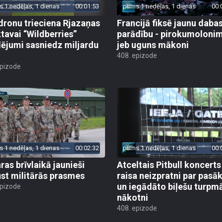
s 1 nedēļas, 1 dienas
00:01:53
pirms 1 nedēļas, 1 dienas
00:
dronu trieciena Rjazaņas
Francijā fiksē jaunu daba
ktavai “Wildberries”
parādību - pirokumoloni
ējumi sasniedz miljardu
jeb uguns mākoni
408. epizode
epizode
s 1 nedēļas, 1 dienas
00:02:32
pirms 1 nedēļas, 1 dienas
00:
ras brīvlaikā jaunieši
Atceltais Pitbull koncerts
st militārās prasmes
raisa neizpratni par pas
un iegādāto biļešu turpm
epizode
nākotni
408. epizode