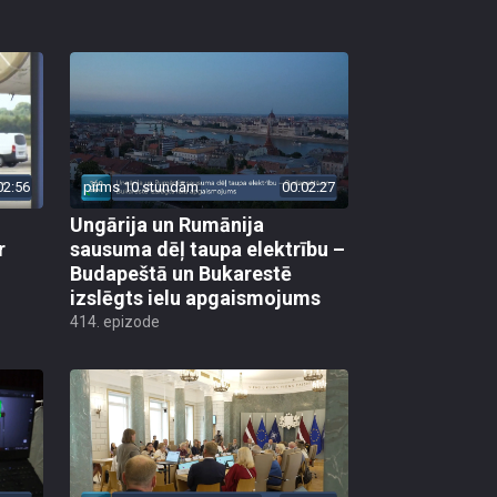
02:56
pirms 10 stundām
00:02:27
Ungārija un Rumānija
r
sausuma dēļ taupa elektrību –
Budapeštā un Bukarestē
izslēgts ielu apgaismojums
414. epizode