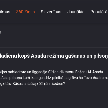
ilmas
360 Ziņas
Slavenības
Jaunākie
Populārā
 svin pirmo gadadienu kopš Asada režīma gāšanas un
5
gadadienu kopš Asada režīma gāšanas un pilso
ijas sabiedroto un ilggadējo Sīrijas diktatoru Bašaru Al-Asadu.
ušais pilsoņu karš, kas gandrīz pilnībā sagrāva šo Tuvo Austrum
gaitās. Kādas situācija Sīrijā ir šodien?