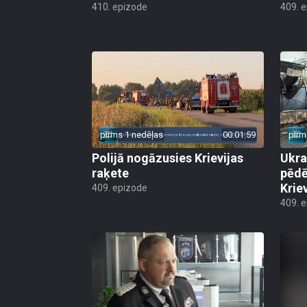
410. epizode
409. 
pirms 1 nedēļas
00:01:59
pirm
Polijā nogāzusies Krievijas
Ukra
raķete
pēdē
Krie
409. epizode
409. 