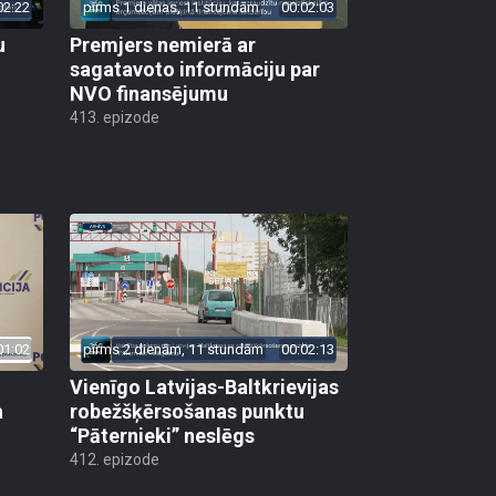
02:22
pirms 1 dienas, 11 stundām
00:02:03
u
Premjers nemierā ar
sagatavoto informāciju par
NVO finansējumu
413. epizode
01:02
pirms 2 dienām, 11 stundām
00:02:13
Vienīgo Latvijas-Baltkrievijas
a
robežšķērsošanas punktu
“Pāternieki” neslēgs
412. epizode