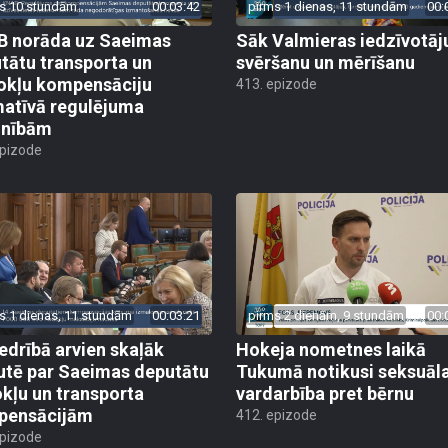
s 10 stundām
00:03:42
pirms 1 dienas, 11 stundām
00:
 norāda uz Saeimas
Sāk Valmieras iedzīvotāj
tātu transporta un
svēršanu un mērīšanu
okļu kompensāciju
413. epizode
atīvā regulējuma
lnībām
epizode
s 1 dienas, 11 stundām
00:03:21
pirms 2 dienām, 9 stundām
00:
edrībā arvien skaļāk
Hokeja nometnes laikā
utē par Saeimas deputātu
Tukumā notikusi seksuāl
kļu un transporta
vardarbība pret bērnu
pensācijām
412. epizode
epizode