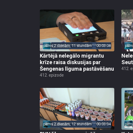
pirms 2 dienām, 11 stundām
00:03:08
pirm
Kārtējā nelegālo migrantu
Nele
krīze raisa diskusijas par
Seut
Šengenas līguma pastāvēšanu
412. 
412. epizode
pirms 2 dienām, 12 stundām
00:03:04
pirm