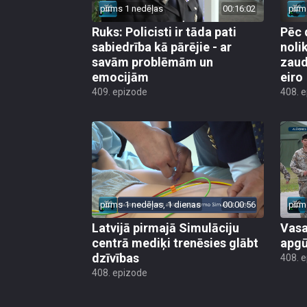
pirms 1 nedēļas
00:16:02
pirm
Ruks: Policisti ir tāda pati
Pēc 
sabiedrība kā pārējie - ar
noli
savām problēmām un
zaud
emocijām
eiro
409. epizode
408. 
pirms 1 nedēļas, 1 dienas
00:00:56
pirm
Latvijā pirmajā Simulāciju
Vasa
centrā mediķi trenēsies glābt
apgū
dzīvības
408. 
408. epizode