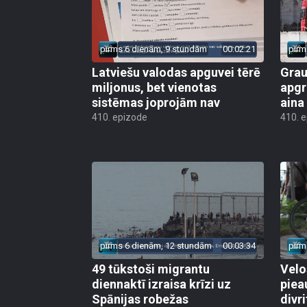
pirms 6 dienām, 9 stundām
00:02:21
pirm
Latviešu valodas apguvei tērē
Grau
miljonus, bet vienotas
apgr
sistēmas joprojām nav
aina
410. epizode
410. 
pirms 6 dienām, 12 stundām
00:03:34
pirm
49 tūkstoši migrantu
Velo
diennaktī izraisa krīzi uz
piea
Spānijas robežas
divri