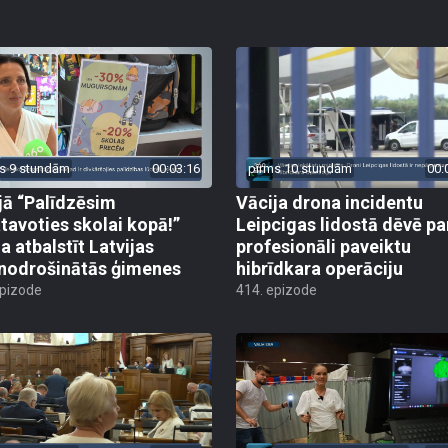
s 9 stundām
00:03:16
pirms 10 stundām
00:
jā “Palīdzēsim
Vācija drona incidentu
tavoties skolai kopā!”
Leipcigas lidostā dēvē pa
a atbalstīt Latvijas
profesionāli paveiktu
odrošinātās ģimenes
hibrīdkara operāciju
epizode
414. epizode