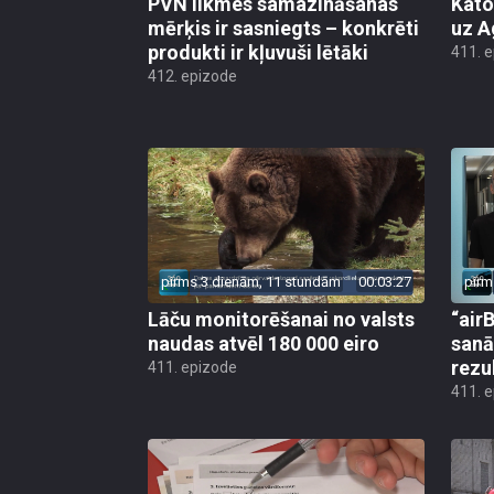
PVN likmes samazināšanas
Kato
mērķis ir sasniegts – konkrēti
uz A
produkti ir kļuvuši lētāki
411. 
412. epizode
pirms 3 dienām, 11 stundām
00:03:27
pirm
Lāču monitorēšanai no valsts
“airB
naudas atvēl 180 000 eiro
sanā
rezu
411. epizode
411. 