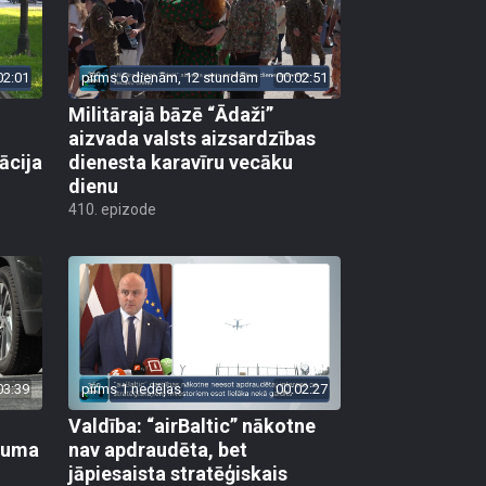
02:01
pirms 6 dienām, 12 stundām
00:02:51
Militārajā bāzē “Ādaži”
aizvada valsts aizsardzības
ācija
dienesta karavīru vecāku
dienu
410. epizode
03:39
pirms 1 nedēļas
00:02:27
Valdība: “airBaltic” nākotne
ikuma
nav apdraudēta, bet
jāpiesaista stratēģiskais