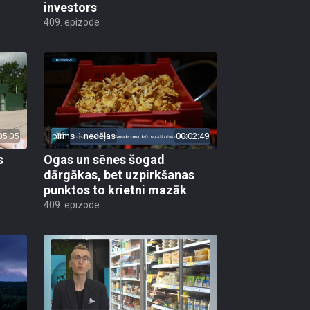
investors
409. epizode
05:05
pirms 1 nedēļas
00:02:49
s
Ogas un sēnes šogad
dārgākas, bet uzpirkšanas
punktos to krietni mazāk
409. epizode