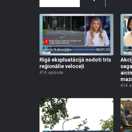
pirms 9 stundām
00:01:35
pirm
Rīgā ekspluatācijā nodoti trīs
Akci
reģionālie veloceļi
saga
aicin
414. epizode
mazn
414. 