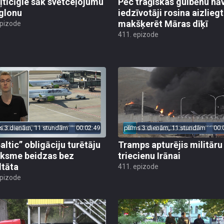
ļticīgie sāk svētceļojumu
Pēc traģiskas gulbēnu nā
glonu
iedzīvotāji rosina aizliegt
makšķerēt Māras dīķī
epizode
411. epizode
s 3 dienām, 11 stundām
00:02:49
pirms 3 dienām, 11 stundām
00:
altic” obligāciju turētāju
Tramps apturējis militāru
ksme beidzas bez
triecienu Irānai
ltāta
411. epizode
epizode