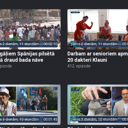
s 2 dienām, 11 stundām
00:02:10
pirms 2 dienām, 11 stundām
00:
gāļiem Spānijas pilsētā
Darbam ar senioriem apm
ā draud bada nāve
20 dakteri Klauni
epizode
412. epizode
s 3 dienām, 10 stundām
00:01:45
pirms 3 dienām, 10 stundām
00: