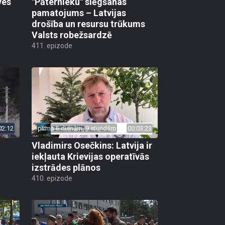
ves
"Pāternieku" slēgšanas
pamatojums – Latvijas
drošība un resursu trūkums
Valsts robežsardzē
411. epizode
02:12
pirms 6 dienām, 9 stundām
00:03:23
Vladimirs Osečkins: Latvija ir
iekļauta Krievijas operatīvās
izstrādes plānos
410. epizode