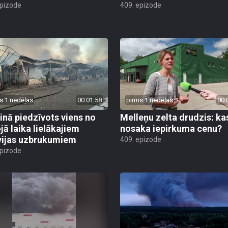
epizode
409. epizode
s 1 nedēļas
00:01:58
pirms 1 nedēļas
00:
inā piedzīvots viens no
Melleņu zelta drudzis: ka
jā laika lielākajiem
nosaka iepirkuma cenu?
vijas uzbrukumiem
409. epizode
epizode