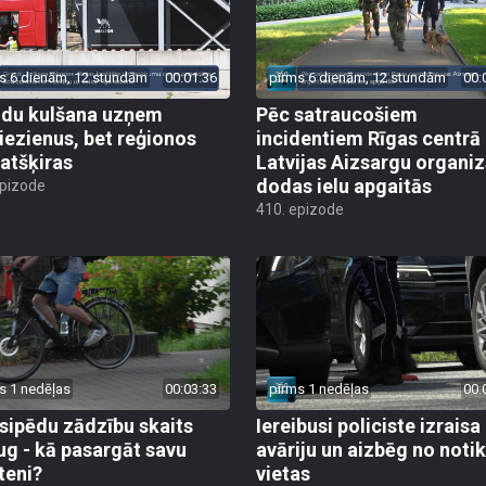
s 6 dienām, 12 stundām
00:01:36
pirms 6 dienām, 12 stundām
00:
du kulšana uzņem
Pēc satraucošiem
iezienus, bet reģionos
incidentiem Rīgas centrā
 atšķiras
Latvijas Aizsargu organiz
dodas ielu apgaitās
epizode
410. epizode
s 1 nedēļas
00:03:33
pirms 1 nedēļas
00:
sipēdu zādzību skaits
Iereibusi policiste izraisa
ug - kā pasargāt savu
avāriju un aizbēg no not
teni?
vietas