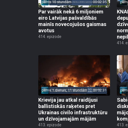
pirms 10 stundām
00:02:35
pirm
Par vairāk nekā 6 miljoniem
KNAB
eiro Latvijas pašvaldībās
depu
mainīs novecojušos gaismas
dzīv
avotus
norm
nepi
414. epizode
414. 
pirms 1 dienas, 11 stundām
00:02:31
pirm
Krievija jau atkal raidījusi
Sabi
ballistiskās raķetes pret
disk
Ukrainas civilo infrastruktūru
mājo
un dzīvojamajām mājām
kom
413. epizode
413. 