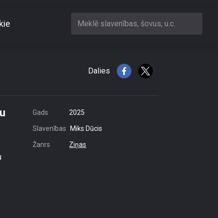
kie
Meklē slavenības, šovus, u.c.
 pilsoņu kara beigām
Dalies
ņu
Gads
2025
Slavenības
Miks Dūcis
Žanrs
Ziņas
u