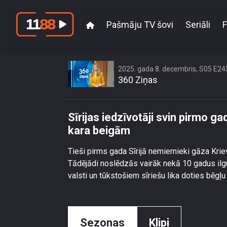
Pašmāju TV šovi
Seriāli
F
Sīrijas iedzīvotāji
2025. gada 8. decembris, S05 E24
360 Ziņas
Sīrijas iedzīvotāji svin pirmo 
kara beigām
Tieši pirms gada Sīrijā nemiernieki gāza Kriev
Tādējādi noslēdzās vairāk nekā 10 gadus ilg
valsti un tūkstošiem sīriešu lika doties bēgļu 
Sezonas
Klipi