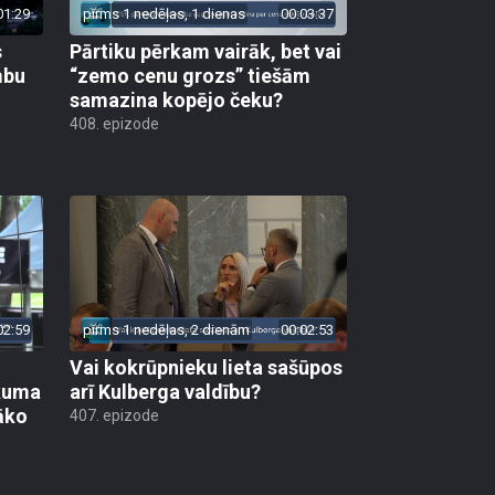
01:29
pirms 1 nedēļas, 1 dienas
00:03:37
s
Pārtiku pērkam vairāk, bet vai
mbu
“zemo cenu grozs” tiešām
samazina kopējo čeku?
408. epizode
02:59
pirms 1 nedēļas, 2 dienām
00:02:53
Vai kokrūpnieku lieta sašūpos
ākuma
arī Kulberga valdību?
āko
407. epizode