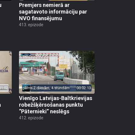
u
Premjers nemierā ar
sagatavoto informāciju par
NVO finansējumu
413. epizode
01:02
pirms 2 dienām, 4 stundām
00:02:13
Vienīgo Latvijas-Baltkrievijas
a
robežšķērsošanas punktu
“Pāternieki” neslēgs
412. epizode