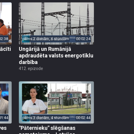
02:38
pirms 2 dienām, 6 stundām
00:02:24
ācīti
Ungārijā un Rumānijā
apdraudēta valsts energotīklu
darbība
412. epizode
01:44
pirms 3 dienām, 4 stundām
00:02:44
ves
"Pāternieku" slēgšanas