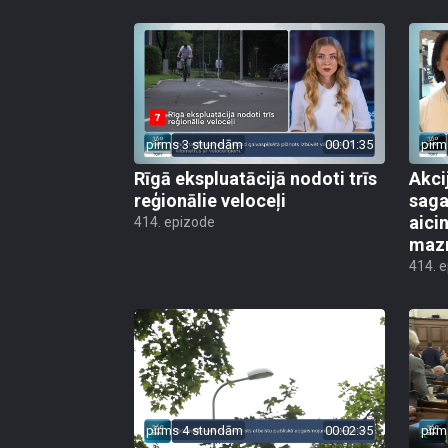
pirms 3 stundām
00:01:35
pirm
Rīgā ekspluatācijā nodoti trīs
Akci
reģionālie veloceļi
saga
aicin
414. epizode
mazn
414. 
pirms 4 stundām
00:02:35
pirm