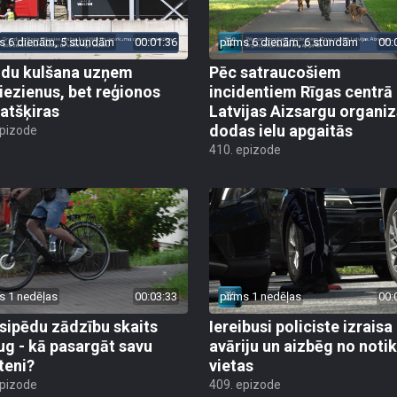
s 6 dienām, 5 stundām
00:01:36
pirms 6 dienām, 6 stundām
00:
du kulšana uzņem
Pēc satraucošiem
iezienus, bet reģionos
incidentiem Rīgas centrā
 atšķiras
Latvijas Aizsargu organiz
dodas ielu apgaitās
epizode
410. epizode
s 1 nedēļas
00:03:33
pirms 1 nedēļas
00:
sipēdu zādzību skaits
Iereibusi policiste izraisa
ug - kā pasargāt savu
avāriju un aizbēg no not
teni?
vietas
epizode
409. epizode