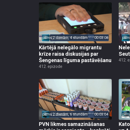
pirms 2 dienām, 4 stundām
00:03:08
pirm
Kārtējā nelegālo migrantu
Nele
krīze raisa diskusijas par
Seut
Šengenas līguma pastāvēšanu
412. 
412. epizode
pirms 2 dienām, 6 stundām
00:03:04
pirm
PVN likmes samazināšanas
Kato