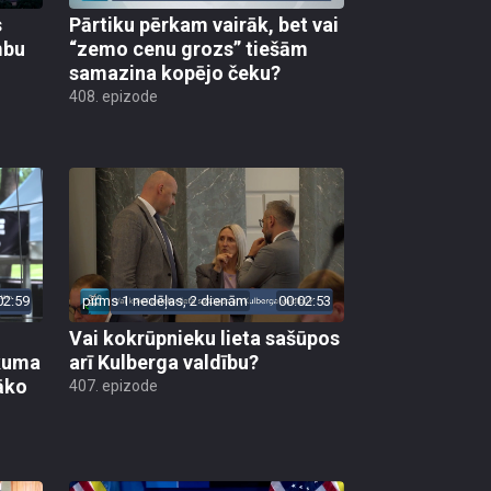
s
Pārtiku pērkam vairāk, bet vai
mbu
“zemo cenu grozs” tiešām
samazina kopējo čeku?
408. epizode
02:59
pirms 1 nedēļas, 2 dienām
00:02:53
Vai kokrūpnieku lieta sašūpos
ākuma
arī Kulberga valdību?
āko
407. epizode