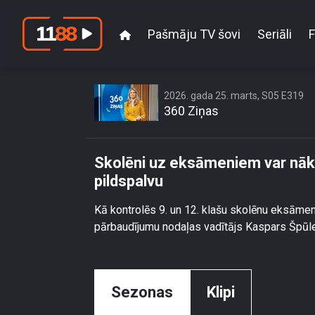
Pašmāju TV šovi
Seriāli
F
Skolēni uz eksāme
2026. gada 25. marts, S05 E319
360 Ziņas
Skolēni uz eksāmeniem var nākt 
pildspalvu
Kā kontrolēs 9. un 12. klašu skolēnu eksāmen
pārbaudījumu nodaļas vadītājs Kaspars Špūl
Sezonas
Klipi