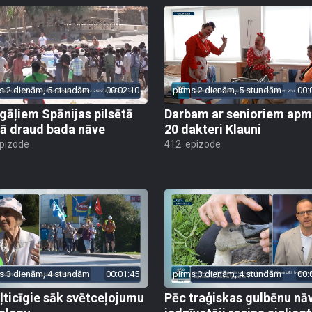
s 2 dienām, 5 stundām
00:02:10
pirms 2 dienām, 5 stundām
00:
gāļiem Spānijas pilsētā
Darbam ar senioriem apm
ā draud bada nāve
20 dakteri Klauni
epizode
412. epizode
s 3 dienām, 4 stundām
00:01:45
pirms 3 dienām, 4 stundām
00:
ļticīgie sāk svētceļojumu
Pēc traģiskas gulbēnu nā