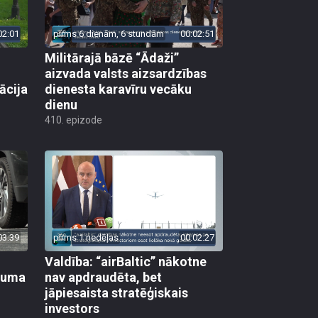
02:01
pirms 6 dienām, 6 stundām
00:02:51
Militārajā bāzē “Ādaži”
aizvada valsts aizsardzības
ācija
dienesta karavīru vecāku
dienu
410. epizode
03:39
pirms 1 nedēļas
00:02:27
Valdība: “airBaltic” nākotne
ikuma
nav apdraudēta, bet
jāpiesaista stratēģiskais
investors