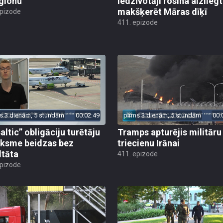
glonu
iedzīvotāji rosina aizliegt
makšķerēt Māras dīķī
epizode
411. epizode
s 3 dienām, 5 stundām
00:02:49
pirms 3 dienām, 5 stundām
00:
altic” obligāciju turētāju
Tramps apturējis militāru
ksme beidzas bez
triecienu Irānai
ltāta
411. epizode
epizode