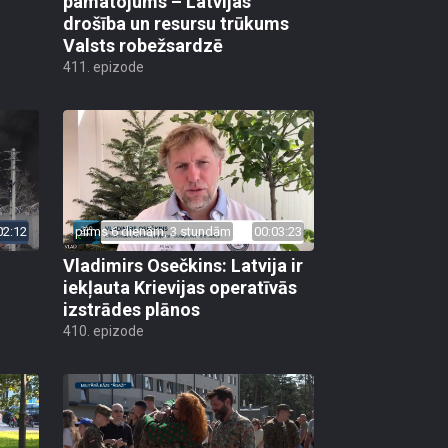
pamatojums – Latvijas
drošība un resursu trūkums
Valsts robežsardzē
411. epizode
02:12
pirms 6 dienām, 3 stundām
00:03:23
Vladimirs Osečkins: Latvija ir
iekļauta Krievijas operatīvās
izstrādes plānos
410. epizode