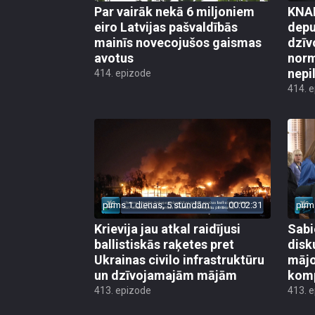
Par vairāk nekā 6 miljoniem
KNAB
eiro Latvijas pašvaldībās
depu
mainīs novecojušos gaismas
dzīv
avotus
norm
nepi
414. epizode
414. 
pirms 1 dienas, 5 stundām
00:02:31
pirm
Krievija jau atkal raidījusi
Sabi
ballistiskās raķetes pret
disk
Ukrainas civilo infrastruktūru
mājo
un dzīvojamajām mājām
kom
413. epizode
413. 