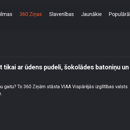
ilmas
360 Ziņas
Slavenības
Jaunākie
Populārā
niem var nākt tikai ar ūdens pudeli, šokolādes bato
tikai ar ūdens pudeli, šokolādes batoniņu un
u gaitu? To 360 Ziņām stāsta VIAA Vispārējās izglītības valsts
e.