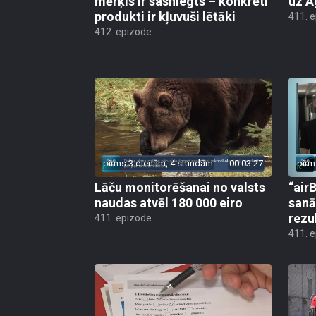
mērķis ir sasniegts – konkrēti
uz A
produkti ir kļuvuši lētāki
411. 
412. epizode
pirms 3 dienām, 4 stundām
00:03:27
pirm
Lāču monitorēšanai no valsts
“airB
naudas atvēl 180 000 eiro
sanā
rezu
411. epizode
411. 