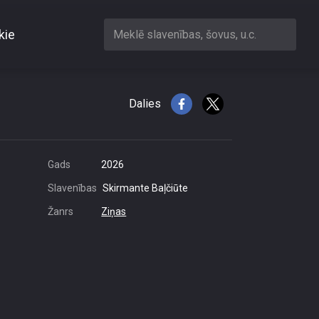
kie
Meklē slavenības, šovus, u.c.
niņu un pildspalvu
Dalies
Gads
2026
Slavenības
Skirmante Baļčiūte
Žanrs
Ziņas