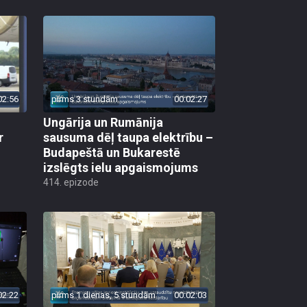
02:56
pirms 3 stundām
00:02:27
Ungārija un Rumānija
r
sausuma dēļ taupa elektrību –
Budapeštā un Bukarestē
izslēgts ielu apgaismojums
414. epizode
02:22
pirms 1 dienas, 5 stundām
00:02:03