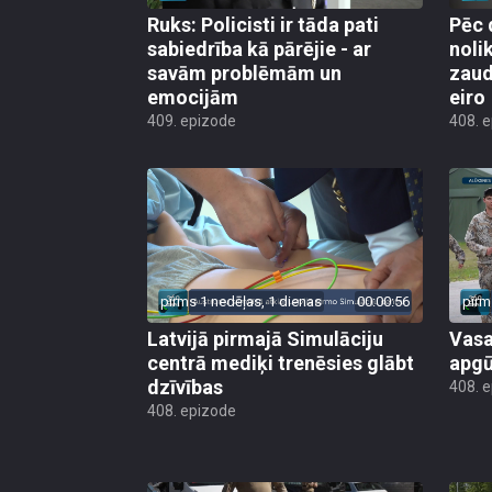
Ruks: Policisti ir tāda pati
Pēc 
sabiedrība kā pārējie - ar
noli
savām problēmām un
zaud
emocijām
eiro
409. epizode
408. 
pirms 1 nedēļas, 1 dienas
00:00:56
pirm
Latvijā pirmajā Simulāciju
Vasa
centrā mediķi trenēsies glābt
apgū
dzīvības
408. 
408. epizode