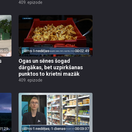
409. epizode
05:05
pirms 1 nedēļas
00:02:49
s
Ogas un sēnes šogad
dārgākas, bet uzpirkšanas
punktos to krietni mazāk
409. epizode
01:29
pirms 1 nedēļas, 1 dienas
00:03:37