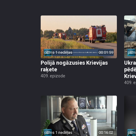
pirms 1 nedēļas
00:01:59
pirm
Polijā nogāzusies Krievijas
Ukra
raķete
pēdē
Krie
409. epizode
409. 
pirms 1 nedēļas
00:16:02
pirm