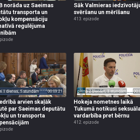
 norāda uz Saeimas
Sāk Valmieras iedzīvotāj
tātu transporta un
svēršanu un mērīšanu
okļu kompensāciju
413. epizode
atīvā regulējuma
lnībām
epizode
s 1 dienas, 5 stundām
00:03:21
pirms 2 dienām, 3 stundām
00:
edrībā arvien skaļāk
Hokeja nometnes laikā
utē par Saeimas deputātu
Tukumā notikusi seksuāl
kļu un transporta
vardarbība pret bērnu
pensācijām
412. epizode
epizode