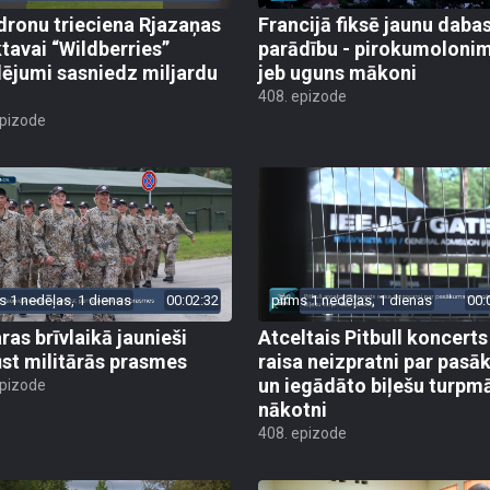
dronu trieciena Rjazaņas
Francijā fiksē jaunu daba
ktavai “Wildberries”
parādību - pirokumoloni
ējumi sasniedz miljardu
jeb uguns mākoni
408. epizode
epizode
s 1 nedēļas, 1 dienas
00:02:32
pirms 1 nedēļas, 1 dienas
00:
ras brīvlaikā jaunieši
Atceltais Pitbull koncerts
st militārās prasmes
raisa neizpratni par pas
un iegādāto biļešu turpm
epizode
nākotni
408. epizode