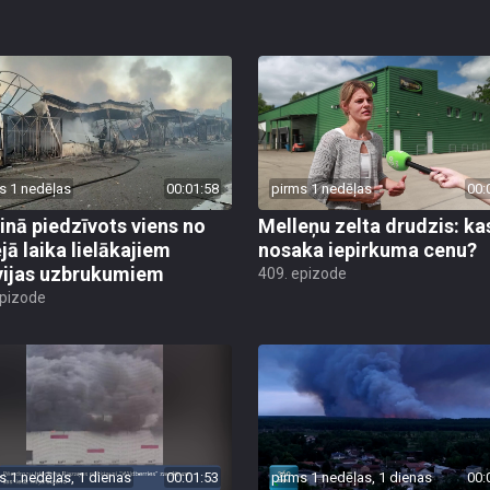
s 1 nedēļas
00:01:58
pirms 1 nedēļas
00:
inā piedzīvots viens no
Melleņu zelta drudzis: ka
jā laika lielākajiem
nosaka iepirkuma cenu?
vijas uzbrukumiem
409. epizode
epizode
s 1 nedēļas, 1 dienas
00:01:53
pirms 1 nedēļas, 1 dienas
00: