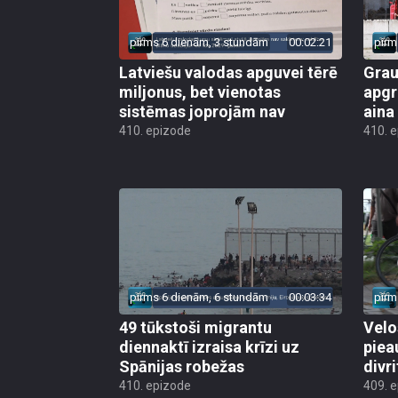
pirms 6 dienām, 3 stundām
00:02:21
pirm
Latviešu valodas apguvei tērē
Grau
miljonus, bet vienotas
apgr
sistēmas joprojām nav
aina
410. epizode
410. 
pirms 6 dienām, 6 stundām
00:03:34
pirm
49 tūkstoši migrantu
Velo
diennaktī izraisa krīzi uz
piea
Spānijas robežas
divri
410. epizode
409. 