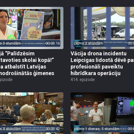
s 3 stundām
00:03:16
pirms 3 stundām
00:
jā “Palīdzēsim
Vācija drona incidentu
tavoties skolai kopā!”
Leipcigas lidostā dēvē pa
a atbalstīt Latvijas
profesionāli paveiktu
odrošinātās ģimenes
hibrīdkara operāciju
epizode
414. epizode
s 4 stundām
00:03:42
pirms 1 dienas, 5 stundām
00: