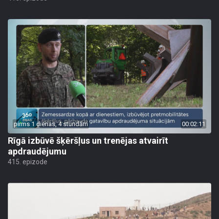
pirms 1 dienas, 4 stundām
00:02:11
Rīgā izbūvē šķēršļus un trenējas atvairīt
apdraudējumu
415. epizode