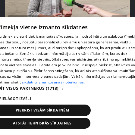
pirms 1 nedēļas, 2 dienām
00:05:05
 tīmekļa vietne izmanto sīkdatnes
Melleņu zelta drudzis: kas nosaka iepirkuma
cenu?
 tīmekļa vietnē tiek izmantotas sīkdatnes, lai nodrošinātu un uzlabotu tīmek
409. epizode
nes darbību., nosūtītu personalizētu reklāmu un satura ģenerēšanai, veiktu
āmas un satura mērījumus, auditorijas datu apkopošanu, kā arī produktu izst
zlabošanu. Zemāk sniedzam informāciju par visām sīkdatnēm, kuras tiek
ntotas mūsu tīmekļa vietnēs. Sīkdatnes var atšķirties atkarībā no apmeklētā
rneta vietnes sadaļas. Lietotājam jebkurā brīdī ir iespēja piekrist, atteikties va
īt savu piekrišanu. Piekrišanas sniegšana, kā arī tās atsaukšana vai mainīša
ecas uz visām interneta vietnes sadaļām. Vairāk informācijas par izmantotaj
atnēm skatīt
sīkdatņu izmantošanas noteikumos.
ĪT VISUS PARTNERUS
(1718) →
PIELĀGOT IZVĒLI
PIEKRIST VISĀM SĪKDATNĒM
pirms 1 nedēļas, 2 dienām
00:02:49
ATSTĀT TEHNISKĀS SĪKDATNES
Ogas un sēnes šogad dārgākas, bet uzpirkšanas