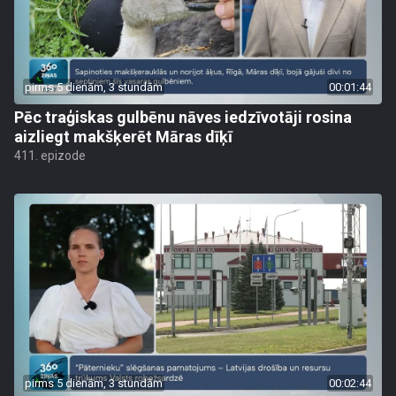
pirms 5 dienām, 3 stundām
00:01:44
Pēc traģiskas gulbēnu nāves iedzīvotāji rosina
aizliegt makšķerēt Māras dīķī
411. epizode
pirms 5 dienām, 3 stundām
00:02:44