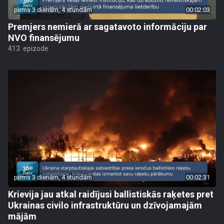
pirms 3 dienām, 4 stundām
00:02:03
Premjers nemierā ar sagatavoto informāciju par
NVO finansējumu
413. epizode
pirms 3 dienām, 4 stundām
00:02:31
Krievija jau atkal raidījusi ballistiskās raķetes pret
Ukrainas civilo infrastruktūru un dzīvojamajām
mājām