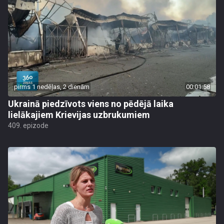
pirms 1 nedēļas, 2 dienām
00:01:58
Ukrainā piedzīvots viens no pēdējā laika
lielākajiem Krievijas uzbrukumiem
409. epizode