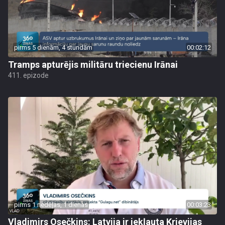
pirms 5 dienām, 4 stundām
00:02:12
Tramps apturējis militāru triecienu Irānai
411. epizode
pirms 1 nedēļas, 1 dienas
00:03:23
Vladimirs Osečkins: Latvija ir iekļauta Krievijas