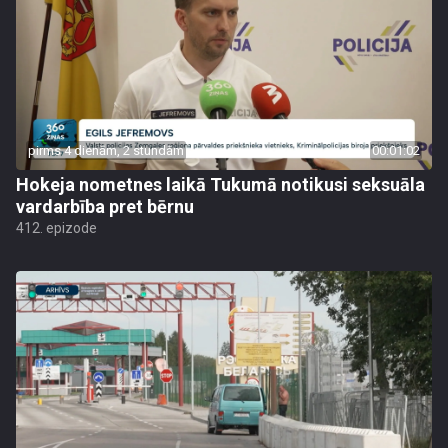
pirms 4 dienām, 2 stundām
00:01:02
Hokeja nometnes laikā Tukumā notikusi seksuāla
vardarbība pret bērnu
412. epizode