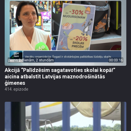
pirms 2 dienām, 2 stundām
00:03:16
Akcijā “Palīdzēsim sagatavoties skolai kopā!”
aicina atbalstīt Latvijas maznodrošinātās
ģimenes
414. epizode