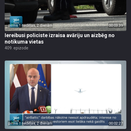
pirms 1 nedēļas, 2 dienām
00:03:39
Iereibusi policiste izraisa avāriju un aizbēg no
notikuma vietas
409. epizode
pirms 1 nedēļas, 2 dienām
00:02:27