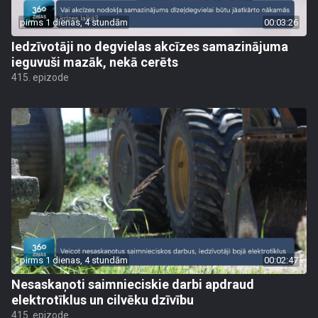
pirms 1 dienas, 4 stundām
00:03:26
Iedzīvotāji no degvielas akcīzes samazinājuma
ieguvuši mazāk, nekā cerēts
415. epizode
pirms 1 dienas, 4 stundām
00:02:47
Nesaskaņoti saimnieciskie darbi apdraud
elektrotīklus un cilvēku dzīvību
415. epizode