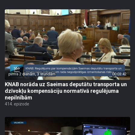
pirms 2 dienām, 3 stundām
00:03:42
KNAB norāda uz Saeimas deputātu transporta un
dzīvokļu kompensāciju normatīvā regulējuma
nepilnībām
414. epizode