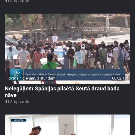
412. epizode
pirms 4 dienām, 3 stundām
00:02:10
Nelegāļiem Spānijas pilsētā Seutā draud bada
nāve
412. epizode