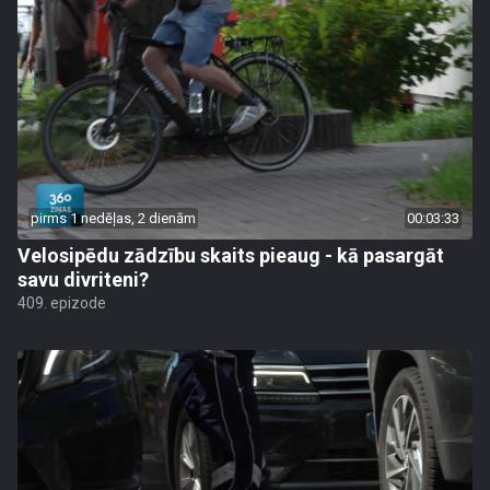
pirms 1 nedēļas, 2 dienām
00:03:33
Velosipēdu zādzību skaits pieaug - kā pasargāt
savu divriteni?
409. epizode