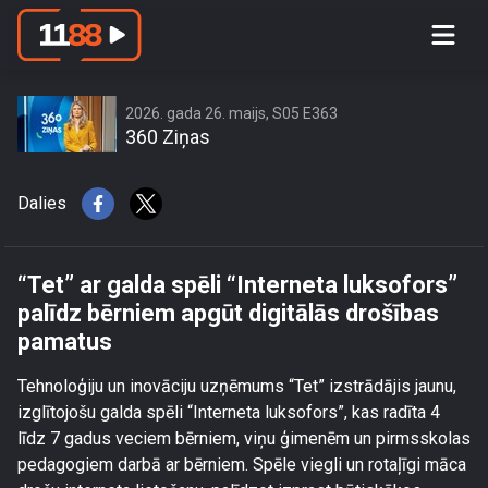
“Tet” ar galda spēli “Interneta
luksofors” palīdz bērniem apgūt
digitālās drošības pamatus
2026. gada 26. maijs, S05 E363
360 Ziņas
Dalies
“Tet” ar galda spēli “Interneta luksofors”
palīdz bērniem apgūt digitālās drošības
pamatus
Tehnoloģiju un inovāciju uzņēmums “Tet” izstrādājis jaunu,
izglītojošu galda spēli “Interneta luksofors”, kas radīta 4
līdz 7 gadus veciem bērniem, viņu ģimenēm un pirmsskolas
pedagogiem darbā ar bērniem. Spēle viegli un rotaļīgi māca