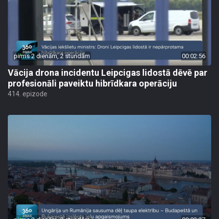
pirms 2 dienām, 2 stundām
00:02:56
Vācija drona incidentu Leipcigas lidostā dēvē par
profesionāli paveiktu hibrīdkara operāciju
414. epizode