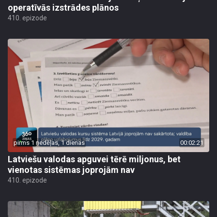
operatīvās izstrādes plānos
410. epizode
pirms 1 nedēļas, 1 dienas
00:02:21
Latviešu valodas apguvei tērē miljonus, bet
vienotas sistēmas joprojām nav
410. epizode