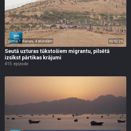
pirms 1 dienas, 4 stundām
00:02:25
Seutā uzturas tūkstošiem migrantu, pilsētā
izsīkst pārtikas krājumi
415. epizode