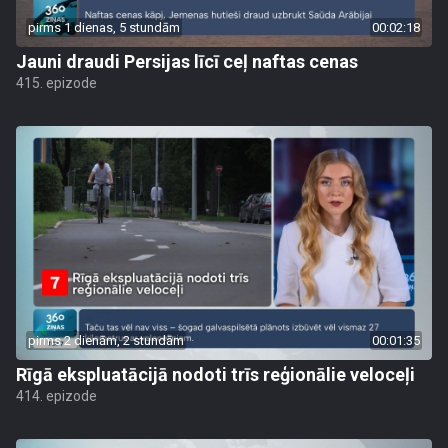
pirms 1 dienas, 5 stundām
00:02:18
Jauni draudi Persijas līcī ceļ naftas cenas
415. epizode
pirms 2 dienām, 2 stundām
00:01:35
Rīgā ekspluatācijā nodoti trīs reģionālie veloceļi
414. epizode