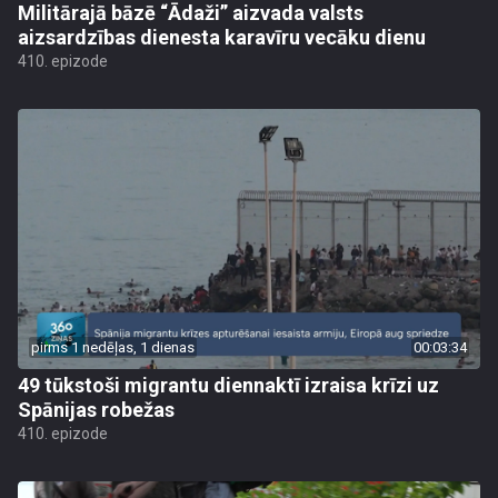
Militārajā bāzē “Ādaži” aizvada valsts
aizsardzības dienesta karavīru vecāku dienu
410. epizode
pirms 1 nedēļas, 1 dienas
00:03:34
49 tūkstoši migrantu diennaktī izraisa krīzi uz
Spānijas robežas
410. epizode