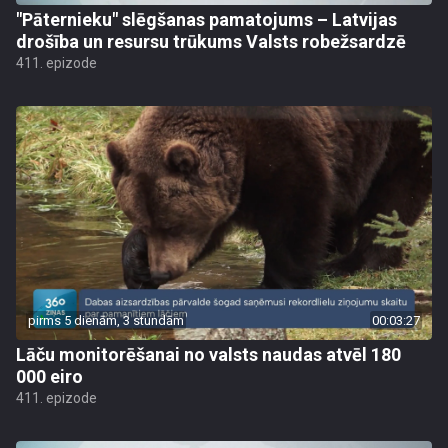
"Pāternieku" slēgšanas pamatojums – Latvijas
drošība un resursu trūkums Valsts robežsardzē
411. epizode
pirms 5 dienām, 3 stundām
00:03:27
Lāču monitorēšanai no valsts naudas atvēl 180
000 eiro
411. epizode