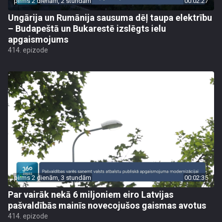
pirms 2 dienām, 2 stundām
00:02:27
Ungārija un Rumānija sausuma dēļ taupa elektrību
– Budapeštā un Bukarestē izslēgts ielu
apgaismojums
414. epizode
pirms 2 dienām, 3 stundām
00:02:35
Par vairāk nekā 6 miljoniem eiro Latvijas
pašvaldībās mainīs novecojušos gaismas avotus
414. epizode