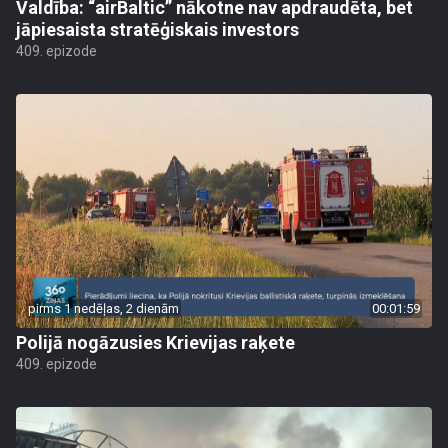
Valdība: “airBaltic” nākotne nav apdraudēta, bet
jāpiesaista stratēģiskais investors
409. epizode
pirms 1 nedēļas, 2 dienām
00:01:59
Polijā nogāzusies Krievijas raķete
409. epizode