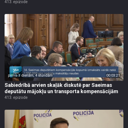
413. epizode
pirms 3 dienām, 4 stundām
00:03:21
Sabiedrībā arvien skaļāk diskutē par Saeimas
deputātu mājokļu un transporta kompensācijām
413. epizode