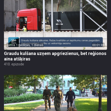
pirms 1 nedēļas, 1 dienas
00:01:36
Graudu kulšana uzņem apgriezienus, bet reģionos
aina atšķiras
410. epizode