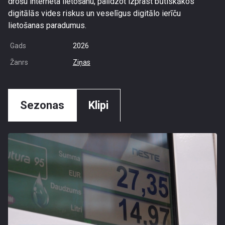
drošu interneta lietošanu, palīdzot izprast būtiskākos
digitālās vides riskus un veselīgus digitālo ierīču
lietošanas paradumus.
Gads
2026
Žanrs
Ziņas
Sezonas
Klipi