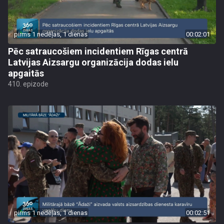
pirms 1 nedēļas, 1 dienas
00:02:01
Pēc satraucošiem incidentiem Rīgas centrā
Latvijas Aizsargu organizācija dodas ielu
apgaitās
410. epizode
pirms 1 nedēļas, 1 dienas
00:02:51