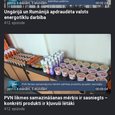
pirms 4 dienām, 5 stundām
00:02:24
Ungārijā un Rumānijā apdraudēta valsts
energotīklu darbība
412. epizode
pirms 4 dienām, 5 stundām
00:03:04
PVN likmes samazināšanas mērķis ir sasniegts –
konkrēti produkti ir kļuvuši lētāki
412. epizode