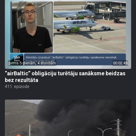
pirms 5 dienām, 4 stundām
00:02:49
“airBaltic” obligāciju turētāju sanāksme beidzas
bez rezultāta
411. epizode