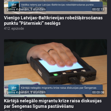
pirms 4 dienām, 3 stundām
00:02:13
Vienīgo Latvijas-Baltkrievijas robežšķērsošanas
punktu “Pāternieki” neslēgs
412. epizode
pirms 4 dienām, 3 stundām
00:03:08
Kārtējā nelegālo migrantu krīze raisa diskusijas
par Šengenas līguma pastāvēšanu