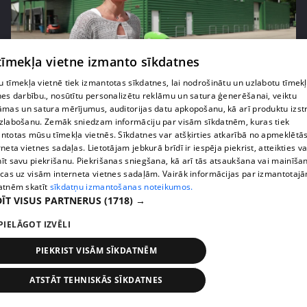
 tīmekļa vietne izmanto sīkdatnes
pirms 1 nedēļas, 3 dienām
00:05:05
 tīmekļa vietnē tiek izmantotas sīkdatnes, lai nodrošinātu un uzlabotu tīmek
nes darbību., nosūtītu personalizētu reklāmu un satura ģenerēšanai, veiktu
Melleņu zelta drudzis: kas nosaka iepirkuma
āmas un satura mērījumus, auditorijas datu apkopošanu, kā arī produktu izst
cenu?
zlabošanu. Zemāk sniedzam informāciju par visām sīkdatnēm, kuras tiek
409. epizode
ntotas mūsu tīmekļa vietnēs. Sīkdatnes var atšķirties atkarībā no apmeklētā
rneta vietnes sadaļas. Lietotājam jebkurā brīdī ir iespēja piekrist, atteikties va
īt savu piekrišanu. Piekrišanas sniegšana, kā arī tās atsaukšana vai mainīša
ecas uz visām interneta vietnes sadaļām. Vairāk informācijas par izmantotaj
atnēm skatīt
sīkdatņu izmantošanas noteikumos.
ĪT VISUS PARTNERUS
(1718) →
PIELĀGOT IZVĒLI
PIEKRIST VISĀM SĪKDATNĒM
ATSTĀT TEHNISKĀS SĪKDATNES