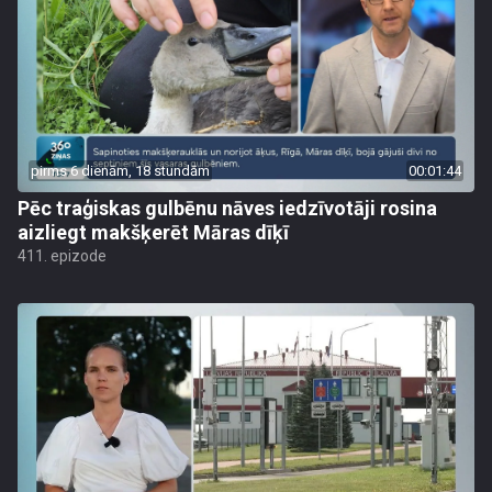
pirms 6 dienām, 18 stundām
00:01:44
Pēc traģiskas gulbēnu nāves iedzīvotāji rosina
aizliegt makšķerēt Māras dīķī
411. epizode