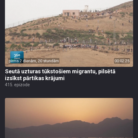
pirms 2 dienām, 20 stundām
00:02:25
Seutā uzturas tūkstošiem migrantu, pilsētā
izsīkst pārtikas krājumi
415. epizode