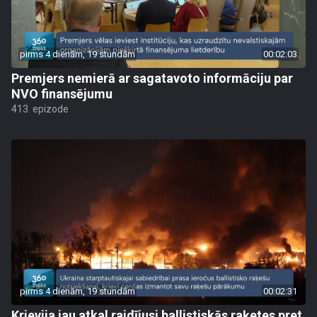
pirms 4 dienām, 19 stundām
00:02:03
Premjers nemierā ar sagatavoto informāciju par
NVO finansējumu
413. epizode
pirms 4 dienām, 19 stundām
00:02:31
Krievija jau atkal raidījusi ballistiskās raķetes pret