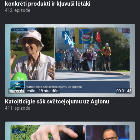
konkrēti produkti ir kļuvuši lētāki
412. epizode
pirms 6 dienām, 18 stundām
00:01:45
Katoļticīgie sāk svētceļojumu uz Aglonu
411. epizode