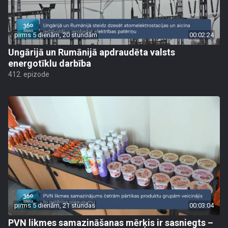
pirms 5 dienām, 20 stundām
00:02:24
Ungārijā un Rumānijā apdraudēta valsts
energotīklu darbība
412. epizode
pirms 5 dienām, 21 stundas
00:03:04
PVN likmes samazināšanas mērķis ir sasniegts –