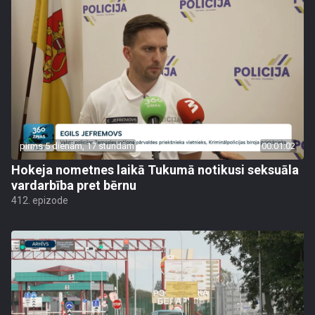
pirms 5 dienām, 17 stundām
00:01:02
Hokeja nometnes laikā Tukumā notikusi seksuāla
vardarbība pret bērnu
412. epizode