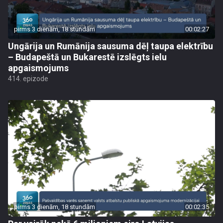
pirms 3 dienām, 18 stundām
00:02:27
Ungārija un Rumānija sausuma dēļ taupa elektrību
– Budapeštā un Bukarestē izslēgts ielu
apgaismojums
414. epizode
pirms 3 dienām, 18 stundām
00:02:35