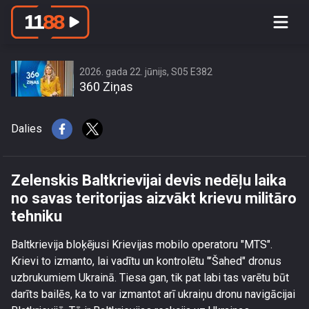
Zelenskis Baltkrievijai devis nedēļu
laika no savas teritorijas aizvākt krievu
militāro tehniku
2026. gada 22. jūnijs, S05 E382
360 Ziņas
Dalies
Zelenskis Baltkrievijai devis nedēļu laika
no savas teritorijas aizvākt krievu militāro
tehniku
Baltkrievija bloķējusi Krievijas mobilo operatoru "MTS".
Krievi to izmanto, lai vadītu un kontrolētu "’Šahed" dronus
uzbrukumiem Ukrainā. Tiesa gan, tik pat labi tas varētu būt
darīts bailēs, ka to var izmantot arī ukraiņu dronu navigācijai