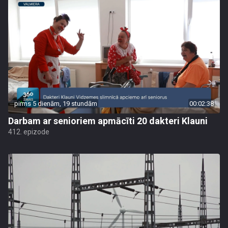
pirms 5 dienām, 19 stundām
00:02:38
Darbam ar senioriem apmācīti 20 dakteri Klauni
412. epizode