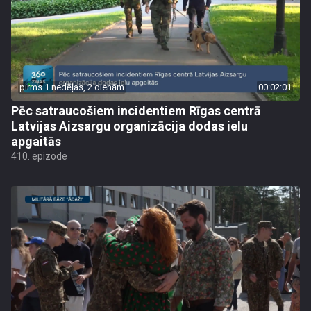
pirms 1 nedēļas, 2 dienām
00:02:01
Pēc satraucošiem incidentiem Rīgas centrā
Latvijas Aizsargu organizācija dodas ielu
apgaitās
410. epizode