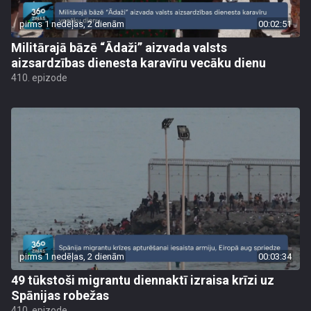
pirms 1 nedēļas, 2 dienām
00:02:51
Militārajā bāzē “Ādaži” aizvada valsts
aizsardzības dienesta karavīru vecāku dienu
410. epizode
pirms 1 nedēļas, 2 dienām
00:03:34
49 tūkstoši migrantu diennaktī izraisa krīzi uz
Spānijas robežas
410. epizode