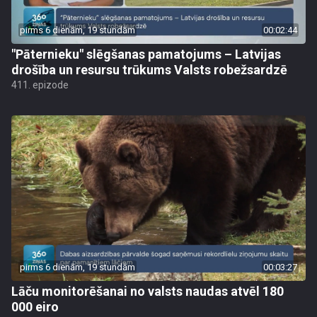
pirms 6 dienām, 19 stundām
00:02:44
"Pāternieku" slēgšanas pamatojums – Latvijas
drošība un resursu trūkums Valsts robežsardzē
411. epizode
pirms 6 dienām, 19 stundām
00:03:27
Lāču monitorēšanai no valsts naudas atvēl 180
000 eiro