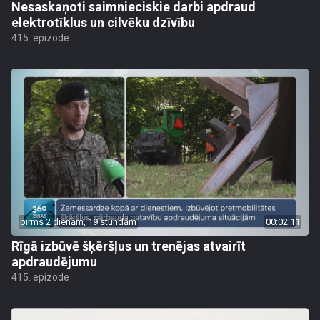
Nesaskaņoti saimnieciskie darbi apdraud
elektrotīklus un cilvēku dzīvību
415. epizode
pirms 2 dienām, 19 stundām
00:02:11
Rīgā izbūvē šķēršļus un trenējas atvairīt
apdraudējumu
415. epizode