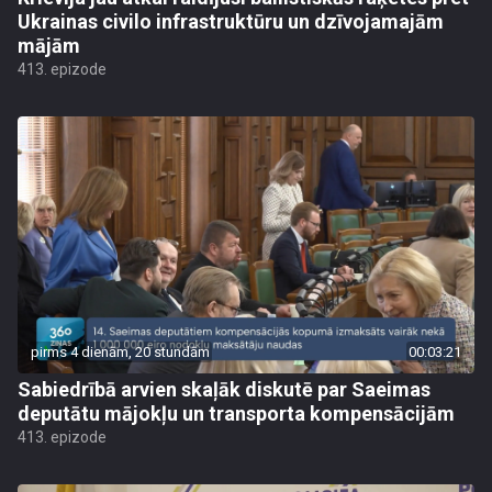
Ukrainas civilo infrastruktūru un dzīvojamajām
mājām
413. epizode
pirms 4 dienām, 20 stundām
00:03:21
Sabiedrībā arvien skaļāk diskutē par Saeimas
deputātu mājokļu un transporta kompensācijām
413. epizode