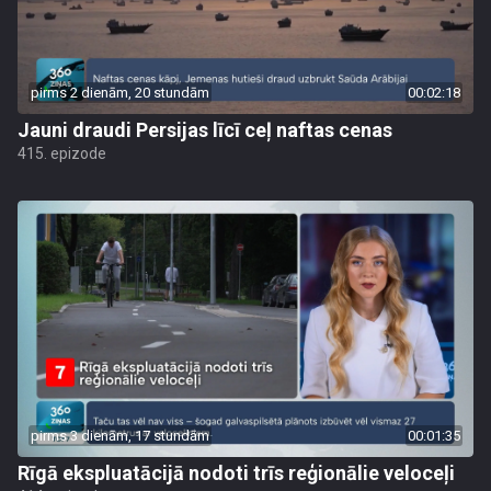
pirms 2 dienām, 20 stundām
00:02:18
Jauni draudi Persijas līcī ceļ naftas cenas
415. epizode
pirms 3 dienām, 17 stundām
00:01:35
Rīgā ekspluatācijā nodoti trīs reģionālie veloceļi