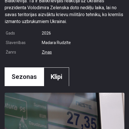
Blatkrievijā. Tā ir Baltkrievijas reakcija uz Ukrainas
prezidenta Volodimira Zelenska doto nedēļu laika, lai no
savas teritorijas aizvāktu krievu militāro tehniku, ko kremlis
izmanto uzbrukumiem Ukrainai.
Gads
2026
Slavenības
Madara Rudzīte
Žanrs
Ziņas
Sezonas
Klipi