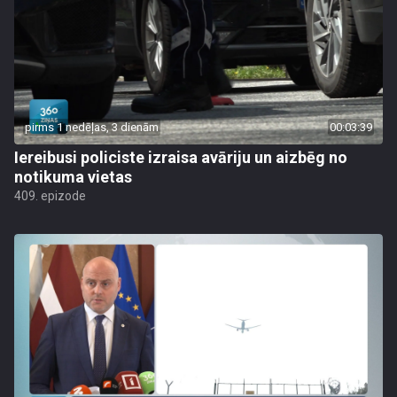
pirms 1 nedēļas, 3 dienām
00:03:39
Iereibusi policiste izraisa avāriju un aizbēg no
notikuma vietas
409. epizode