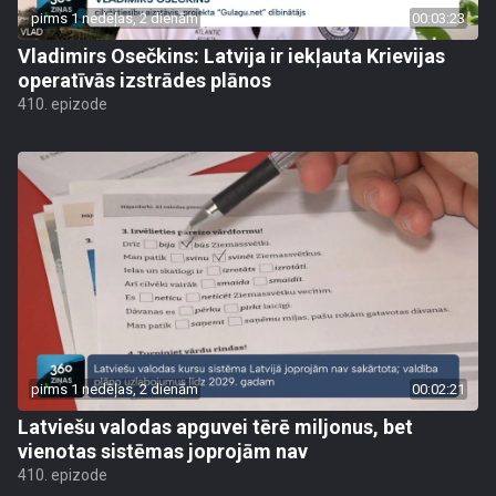
pirms 1 nedēļas, 2 dienām
00:03:23
Vladimirs Osečkins: Latvija ir iekļauta Krievijas
operatīvās izstrādes plānos
410. epizode
pirms 1 nedēļas, 2 dienām
00:02:21
Latviešu valodas apguvei tērē miljonus, bet
vienotas sistēmas joprojām nav
410. epizode