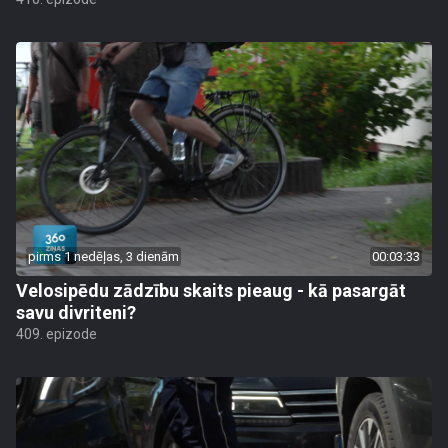
pirms 1 nedēļas, 3 dienām
00:03:33
Velosipēdu zādzību skaits pieaug - kā pasargāt
savu divriteni?
409. epizode