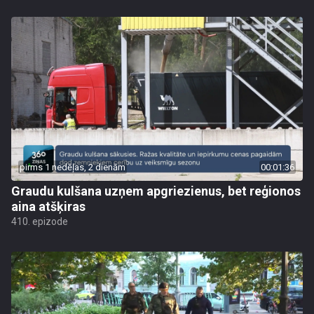
pirms 1 nedēļas, 2 dienām
00:01:36
Graudu kulšana uzņem apgriezienus, bet reģionos
aina atšķiras
410. epizode