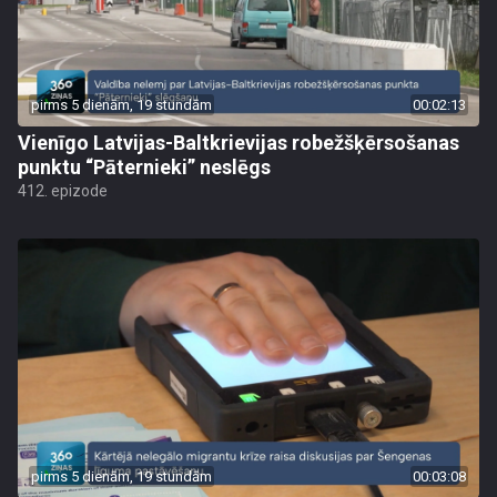
pirms 5 dienām, 19 stundām
00:02:13
Vienīgo Latvijas-Baltkrievijas robežšķērsošanas
punktu “Pāternieki” neslēgs
412. epizode
pirms 5 dienām, 19 stundām
00:03:08