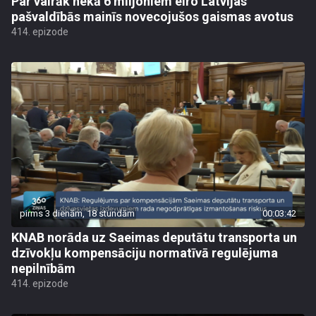
Par vairāk nekā 6 miljoniem eiro Latvijas
pašvaldībās mainīs novecojušos gaismas avotus
414. epizode
pirms 3 dienām, 18 stundām
00:03:42
KNAB norāda uz Saeimas deputātu transporta un
dzīvokļu kompensāciju normatīvā regulējuma
nepilnībām
414. epizode