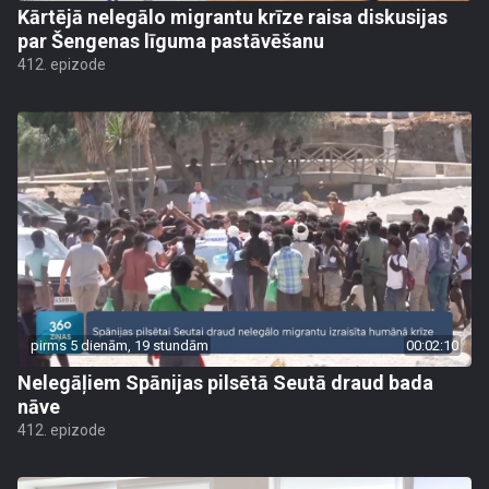
Kārtējā nelegālo migrantu krīze raisa diskusijas
par Šengenas līguma pastāvēšanu
412. epizode
pirms 5 dienām, 19 stundām
00:02:10
Nelegāļiem Spānijas pilsētā Seutā draud bada
nāve
412. epizode