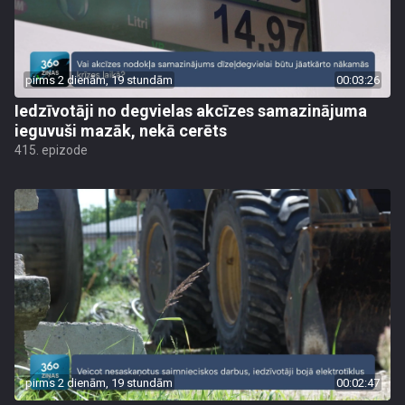
pirms 2 dienām, 19 stundām
00:03:26
Iedzīvotāji no degvielas akcīzes samazinājuma
ieguvuši mazāk, nekā cerēts
415. epizode
pirms 2 dienām, 19 stundām
00:02:47