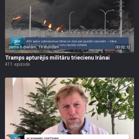
pirms 6 dienām, 19 stundām
00:02:12
Tramps apturējis militāru triecienu Irānai
411. epizode