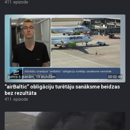
411. epizode
pirms 6 dienām, 19 stundām
00:02:49
“airBaltic” obligāciju turētāju sanāksme beidzas
bez rezultāta
411. epizode