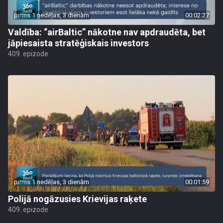
pirms 1 nedēļas, 3 dienām
00:02:27
Valdība: “airBaltic” nākotne nav apdraudēta, bet
jāpiesaista stratēģiskais investors
409. epizode
pirms 1 nedēļas, 3 dienām
00:01:59
Polijā nogāzusies Krievijas raķete
409. epizode