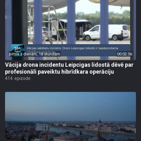
pirms 3 dienām, 18 stundām
00:02:56
Vācija drona incidentu Leipcigas lidostā dēvē par
profesionāli paveiktu hibrīdkara operāciju
414. epizode