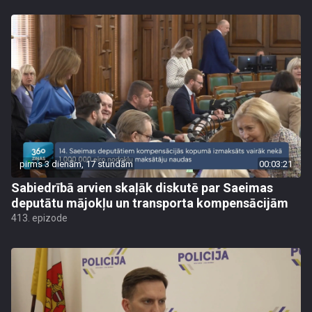
pirms 3 dienām, 17 stundām
00:03:21
Sabiedrībā arvien skaļāk diskutē par Saeimas
deputātu mājokļu un transporta kompensācijām
413. epizode