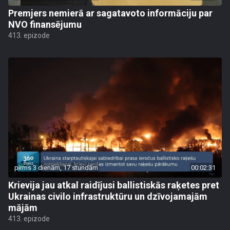
Premjers nemierā ar sagatavoto informāciju par
NVO finansējumu
413. epizode
pirms 3 dienām, 17 stundām
00:02:31
Krievija jau atkal raidījusi ballistiskās raķetes pret
Ukrainas civilo infrastruktūru un dzīvojamajām
mājām
413. epizode