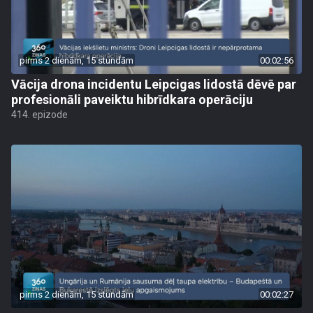
pirms 2 dienām, 15 stundām
00:02:56
Vācija drona incidentu Leipcigas lidostā dēvē par
profesionāli paveiktu hibrīdkara operāciju
414. epizode
pirms 2 dienām, 15 stundām
00:02:27