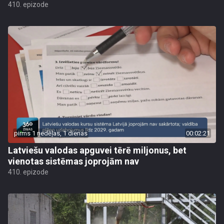
410. epizode
pirms 1 nedēļas, 1 dienas
00:02:21
Latviešu valodas apguvei tērē miljonus, bet
vienotas sistēmas joprojām nav
410. epizode