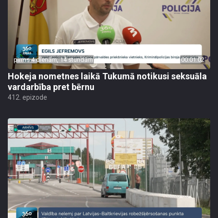
pirms 4 dienām, 14 stundām
00:01:02
Hokeja nometnes laikā Tukumā notikusi seksuāla
vardarbība pret bērnu
412. epizode