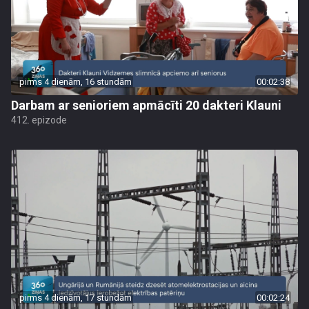
pirms 4 dienām, 16 stundām
00:02:38
Darbam ar senioriem apmācīti 20 dakteri Klauni
412. epizode
pirms 4 dienām, 17 stundām
00:02:24