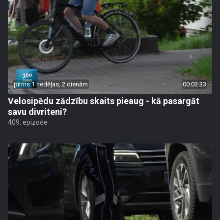
pirms 1 nedēļas, 2 dienām
00:03:33
Velosipēdu zādzību skaits pieaug - kā pasargāt
savu divriteni?
409. epizode