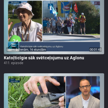
pirms 5 dienām, 16 stundām
00:01:45
Katoļticīgie sāk svētceļojumu uz Aglonu
411. epizode