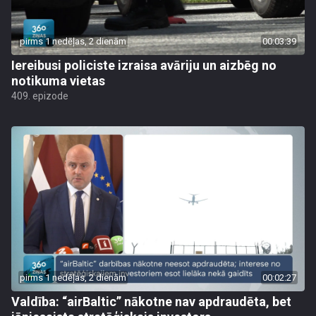
pirms 1 nedēļas, 2 dienām
00:03:39
Iereibusi policiste izraisa avāriju un aizbēg no
notikuma vietas
409. epizode
pirms 1 nedēļas, 2 dienām
00:02:27
Valdība: “airBaltic” nākotne nav apdraudēta, bet