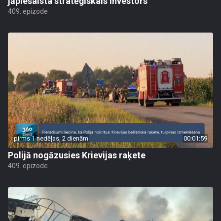
jāpiesaista stratēģiskais investors
409. epizode
pirms 1 nedēļas, 2 dienām
00:01:59
Polijā nogāzusies Krievijas raķete
409. epizode