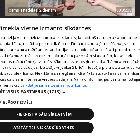
pirms 1 nedēļas, 2 dienām
00:05:05
Melleņu zelta drudzis: kas nosaka iepirkuma
 tīmekļa vietne izmanto sīkdatnes
cenu?
409. epizode
 tīmekļa vietnē tiek izmantotas sīkdatnes, lai nodrošinātu un uzlabotu tīmek
nes darbību., nosūtītu personalizētu reklāmu un satura ģenerēšanai, veiktu
āmas un satura mērījumus, auditorijas datu apkopošanu, kā arī produktu izst
zlabošanu. Zemāk sniedzam informāciju par visām sīkdatnēm, kuras tiek
ntotas mūsu tīmekļa vietnēs. Sīkdatnes var atšķirties atkarībā no apmeklētā
rneta vietnes sadaļas. Lietotājam jebkurā brīdī ir iespēja piekrist, atteikties va
īt savu piekrišanu. Piekrišanas sniegšana, kā arī tās atsaukšana vai mainīša
ecas uz visām interneta vietnes sadaļām. Vairāk informācijas par izmantotaj
atnēm skatīt
sīkdatņu izmantošanas noteikumos.
ĪT VISUS PARTNERUS
(1718) →
PIELĀGOT IZVĒLI
PIEKRIST VISĀM SĪKDATNĒM
pirms 1 nedēļas, 2 dienām
00:02:49
Ogas un sēnes šogad dārgākas, bet uzpirkšanas
ATSTĀT TEHNISKĀS SĪKDATNES
punktos to krietni mazāk
409. epizode