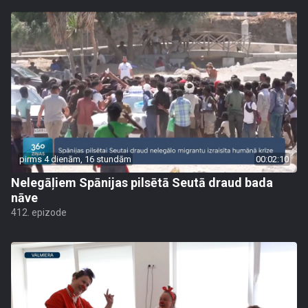
pirms 4 dienām, 16 stundām
00:02:10
Nelegāļiem Spānijas pilsētā Seutā draud bada
nāve
412. epizode