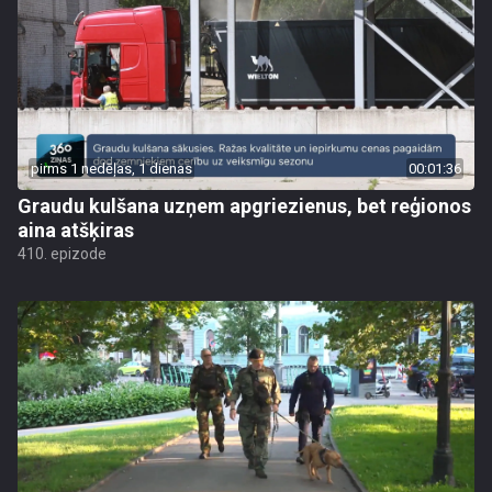
pirms 1 nedēļas, 1 dienas
00:01:36
Graudu kulšana uzņem apgriezienus, bet reģionos
aina atšķiras
410. epizode