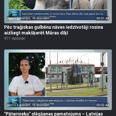
pirms 5 dienām, 16 stundām
00:01:44
Pēc traģiskas gulbēnu nāves iedzīvotāji rosina
aizliegt makšķerēt Māras dīķī
411. epizode
pirms 5 dienām, 16 stundām
00:02:44
"Pāternieku" slēgšanas pamatojums – Latvijas