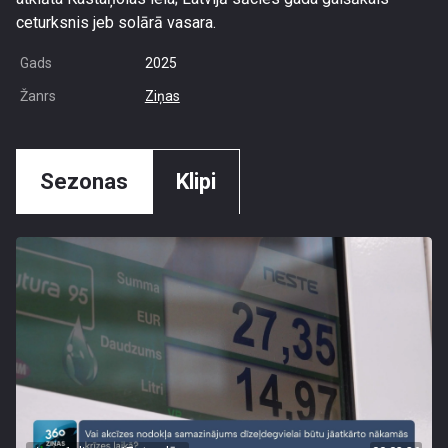
ceturksnis jeb solārā vasara.
Gads
2025
Žanrs
Ziņas
Sezonas
Klipi