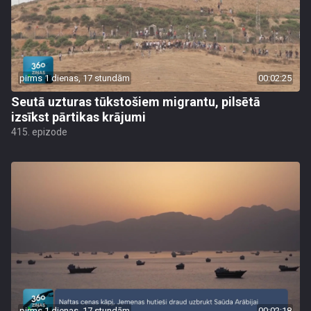
pirms 1 dienas, 17 stundām
00:02:25
Seutā uzturas tūkstošiem migrantu, pilsētā
izsīkst pārtikas krājumi
415. epizode
pirms 1 dienas, 17 stundām
00:02:18