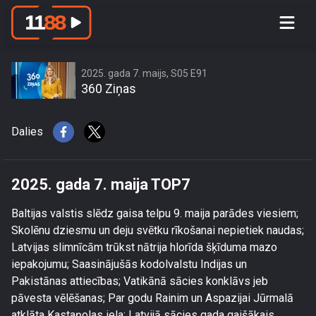
2025. gada 7. maija TOP7
2025. gada 7. maijs, S05 E91
360 Ziņas
Dalies
2025. gada 7. maija TOP7
Baltijas valstis slēdz gaisa telpu 9. maija parādes viesiem;
Skolēnu dziesmu un deju svētku rīkošanai nepietiek naudas;
Latvijas slimnīcām trūkst nātrija hlorīda šķīduma mazo
iepakojumu; Saasinājušās kodolvalstu Indijas un
Pakistānas attiecības; Vatikānā sācies konklāvs jeb
pāvesta vēlēšanas; Par godu Rainim un Aspazijai Jūrmalā
atklāta Kastaņolas iela; Latvijā sācies gada gaišākais