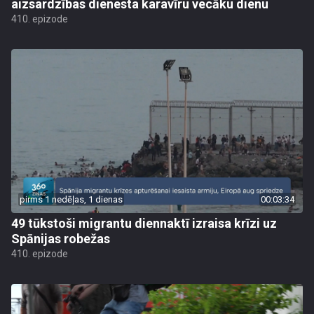
aizsardzības dienesta karavīru vecāku dienu
410. epizode
pirms 1 nedēļas, 1 dienas
00:03:34
49 tūkstoši migrantu diennaktī izraisa krīzi uz
Spānijas robežas
410. epizode