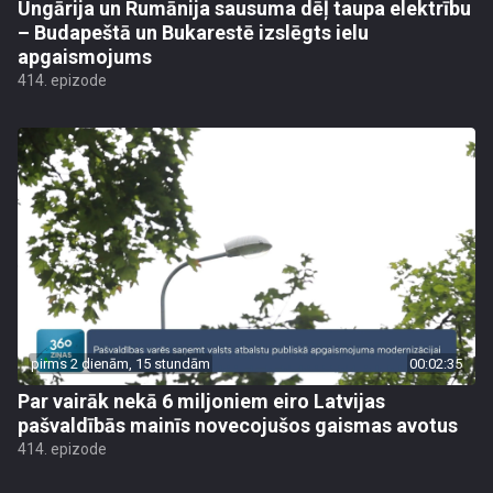
Ungārija un Rumānija sausuma dēļ taupa elektrību
– Budapeštā un Bukarestē izslēgts ielu
apgaismojums
414. epizode
pirms 2 dienām, 15 stundām
00:02:35
Par vairāk nekā 6 miljoniem eiro Latvijas
pašvaldībās mainīs novecojušos gaismas avotus
414. epizode