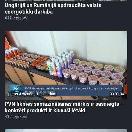
Ungārijā un Rumānijā apdraudēta valsts
energotīklu darbība
412. epizode
pirms 4 dienām, 18 stundām
00:03:04
PVN likmes samazināšanas mērķis ir sasniegts –
konkrēti produkti ir kļuvuši lētāki
412. epizode