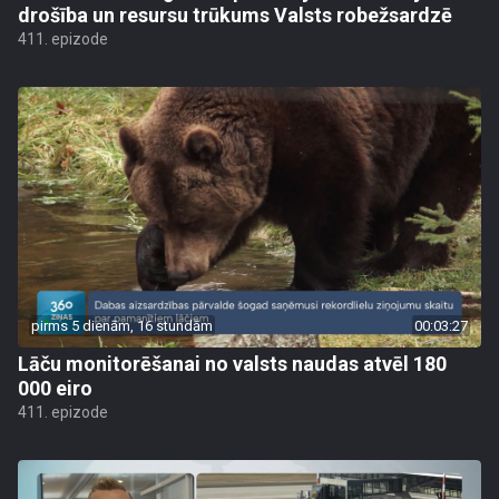
drošība un resursu trūkums Valsts robežsardzē
411. epizode
pirms 5 dienām, 16 stundām
00:03:27
Lāču monitorēšanai no valsts naudas atvēl 180
000 eiro
411. epizode