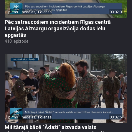
pirms 1 nedēļas, 1 dienas
00:02:01
Pēc satraucošiem incidentiem Rīgas centrā
Latvijas Aizsargu organizācija dodas ielu
apgaitās
410. epizode
pirms 1 nedēļas, 1 dienas
00:02:51
Militārajā bāzē “Ādaži” aizvada valsts