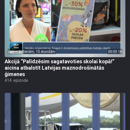
pirms 2 dienām, 15 stundām
00:03:16
Akcijā “Palīdzēsim sagatavoties skolai kopā!”
aicina atbalstīt Latvijas maznodrošinātās
ģimenes
414. epizode