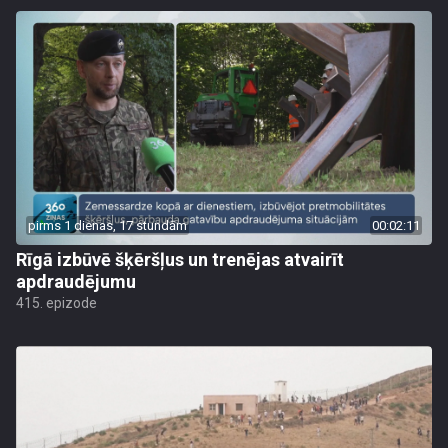
pirms 1 dienas, 17 stundām
00:02:11
Rīgā izbūvē šķēršļus un trenējas atvairīt
apdraudējumu
415. epizode