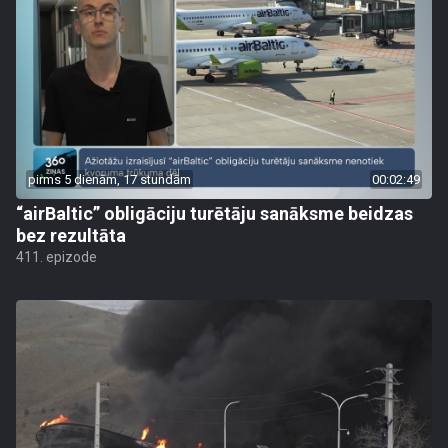
pirms 5 dienām, 17 stundām
00:02:49
“airBaltic” obligāciju turētāju sanāksme beidzas
bez rezultāta
411. epizode