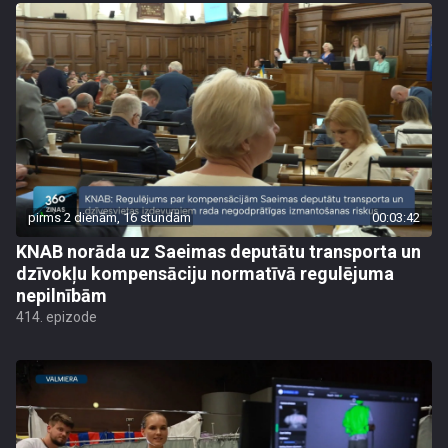
pirms 2 dienām, 16 stundām
00:03:42
KNAB norāda uz Saeimas deputātu transporta un
dzīvokļu kompensāciju normatīvā regulējuma
nepilnībām
414. epizode