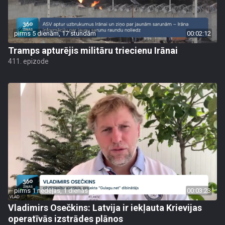
pirms 5 dienām, 17 stundām
00:02:12
Tramps apturējis militāru triecienu Irānai
411. epizode
pirms 1 nedēļas, 1 dienas
00:03:23
Vladimirs Osečkins: Latvija ir iekļauta Krievijas
operatīvās izstrādes plānos