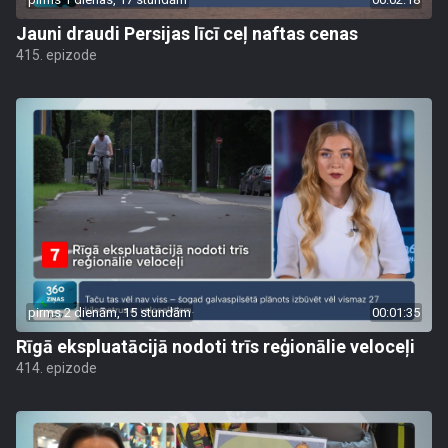
Jauni draudi Persijas līcī ceļ naftas cenas
415. epizode
pirms 2 dienām, 15 stundām
00:01:35
Rīgā ekspluatācijā nodoti trīs reģionālie veloceļi
414. epizode