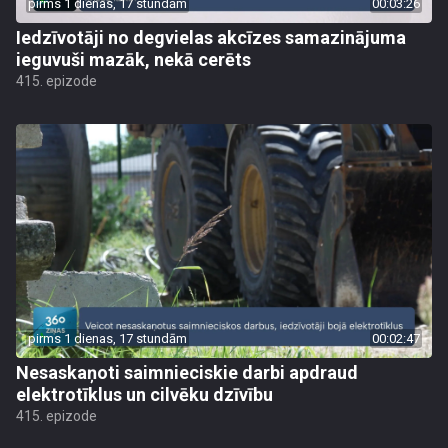
pirms 1 dienas, 17 stundām
00:03:26
Iedzīvotāji no degvielas akcīzes samazinājuma
ieguvuši mazāk, nekā cerēts
415. epizode
pirms 1 dienas, 17 stundām
00:02:47
Nesaskaņoti saimnieciskie darbi apdraud
elektrotīklus un cilvēku dzīvību
415. epizode