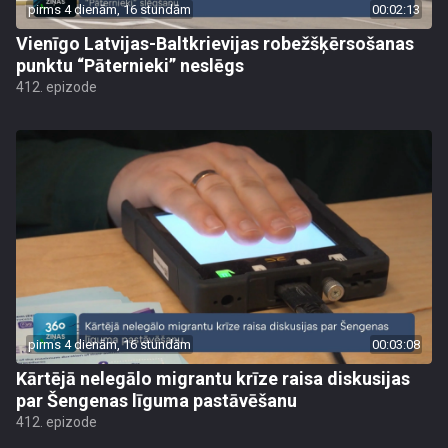
pirms 4 dienām, 16 stundām
00:02:13
Vienīgo Latvijas-Baltkrievijas robežšķērsošanas
punktu “Pāternieki” neslēgs
412. epizode
pirms 4 dienām, 16 stundām
00:03:08
Kārtējā nelegālo migrantu krīze raisa diskusijas
par Šengenas līguma pastāvēšanu
412. epizode