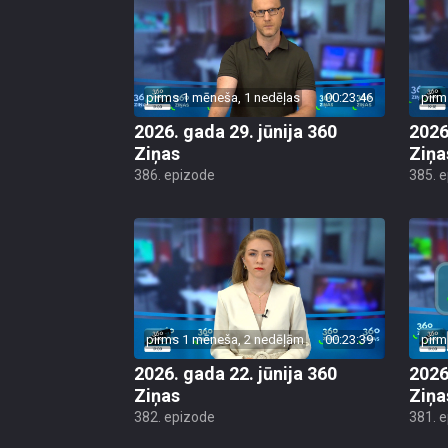
pirms 1 mēneša, 1 nedēļas
00:23:46
pirm
2026. gada 29. jūnija 360
2026
Ziņas
Ziņa
386. epizode
385. 
pirms 1 mēneša, 2 nedēļām
00:23:39
pirm
2026. gada 22. jūnija 360
2026
Ziņas
Ziņa
382. epizode
381. 