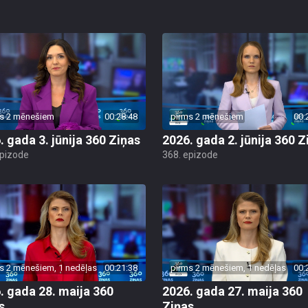
s 2 mēnešiem
00:28:48
pirms 2 mēnešiem
00:
. gada 3. jūnija 360 Ziņas
2026. gada 2. jūnija 360 Z
epizode
368. epizode
s 2 mēnešiem, 1 nedēļas
00:21:38
pirms 2 mēnešiem, 1 nedēļas
00:
. gada 28. maija 360
2026. gada 27. maija 360
s
Ziņas