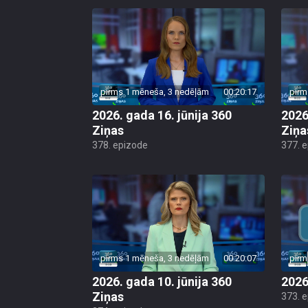
pirms 1 mēneša, 3 nedēļām
00:20:17
pirm
2026. gada 16. jūnija 360
2026
Ziņas
Ziņa
378. epizode
377. 
pirms 1 mēneša, 3 nedēļām
00:20:07
pirm
2026. gada 10. jūnija 360
2026
Ziņas
373. 