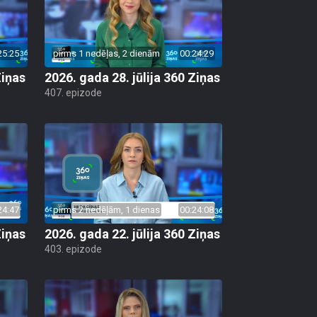
25:25
pirms 1 nedēļas, 2 dienām
00:24:29
Ziņas
2026. gada 28. jūlija 360 Ziņas
407. epizode
24:47
pirms 2 nedēļām, 1 dienas
00:24:08
Ziņas
2026. gada 22. jūlija 360 Ziņas
403. epizode