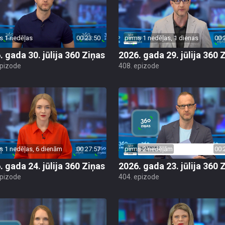
s 1 nedēļas
00:23:50
pirms 1 nedēļas, 1 dienas
00:
. gada 30. jūlija 360 Ziņas
2026. gada 29. jūlija 360 
epizode
408. epizode
s 1 nedēļas, 6 dienām
00:27:57
pirms 2 nedēļām
00:
. gada 24. jūlija 360 Ziņas
2026. gada 23. jūlija 360 
epizode
404. epizode