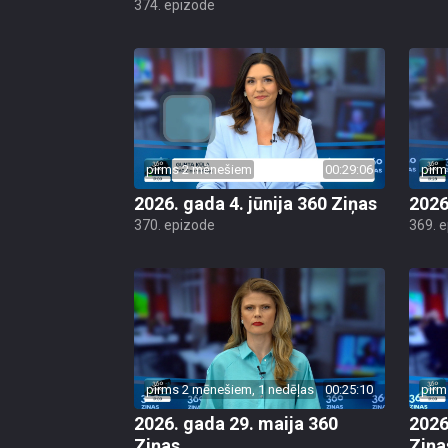
374. epizode
pirms 2 mēnešiem
00:29:06
pirm
2026. gada 4. jūnija 360 Ziņas
2026
370. epizode
369. 
pirms 2 mēnešiem, 1 nedēļas
00:25:10
pirm
2026. gada 29. maija 360
2026
Ziņas
Ziņa