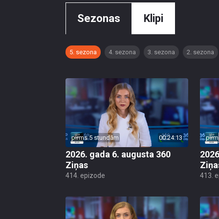
Sezonas
Klipi
5. sezona
4. sezona
3. sezona
2. sezona
pirms 5 stundām
00:24:13
pirm
2026. gada 6. augusta 360
2026
Ziņas
Ziņa
414. epizode
413. 