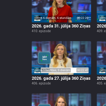
pirms 6 dienām, 6 stundām
00:22:20
pirm
2026. gada 31. jūlija 360 Ziņas
2026
410. epizode
409. 
pirms 1 nedēļas, 3 dienām
00:22:47
pirm
2026. gada 27. jūlija 360 Ziņas
2026
406. epizode
405. 