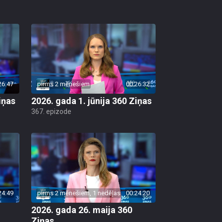
26:47
pirms 2 mēnešiem
00:26:32
iņas
2026. gada 1. jūnija 360 Ziņas
367. epizode
24:49
pirms 2 mēnešiem, 1 nedēļas
00:24:20
2026. gada 26. maija 360
Ziņas