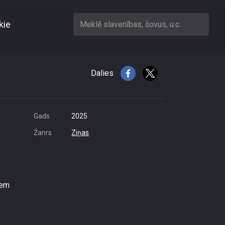
kie
Meklē slavenības, šovus, u.c.
Dalies
Gads
2025
Žanrs
Ziņas
s
iem