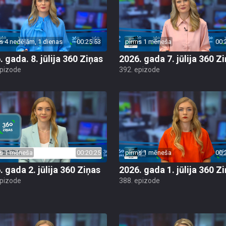
s 4 nedēļām, 1 dienas
00:25:53
pirms 1 mēneša
00:
. gada. 8. jūlija 360 Ziņas
2026. gada 7. jūlija 360 Z
epizode
392. epizode
s 1 mēneša
00:20:25
pirms 1 mēneša
00:
. gada 2. jūlija 360 Ziņas
2026. gada 1. jūlija 360 Z
epizode
388. epizode