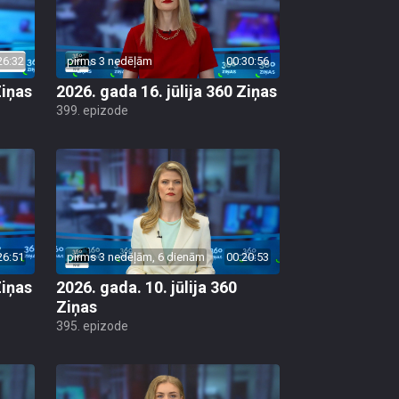
26:32
pirms 3 nedēļām
00:30:56
Ziņas
2026. gada 16. jūlija 360 Ziņas
399. epizode
26:51
pirms 3 nedēļām, 6 dienām
00:20:53
Ziņas
2026. gada. 10. jūlija 360
Ziņas
395. epizode