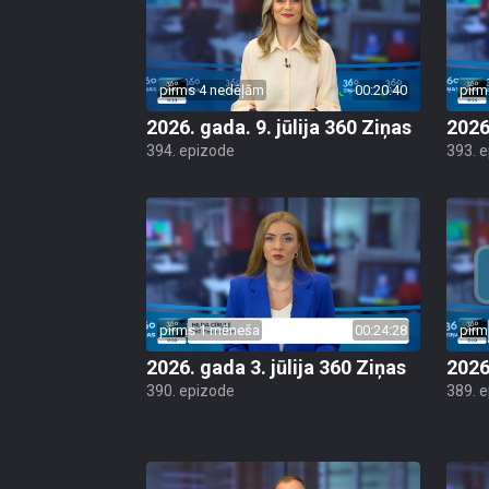
pirms 4 nedēļām
00:20:40
pirm
2026. gada. 9. jūlija 360 Ziņas
2026
394. epizode
393. 
pirms 1 mēneša
00:24:28
pirm
2026. gada 3. jūlija 360 Ziņas
2026
390. epizode
389. 