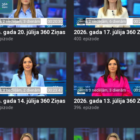
s 2 nedēļām, 3 dienām
00:20:30
pirms 2 nedēļām, 6 dienām
00:
. gada 20. jūlija 360 Ziņas
2026. gada 17. jūlija 360 
epizode
400. epizode
s 3 nedēļām, 2 dienām
00:23:47
pirms 3 nedēļām, 3 dienām
00:
. gada 14. jūlija 360 Ziņas
2026. gada 13. jūlija 360 
epizode
396. epizode