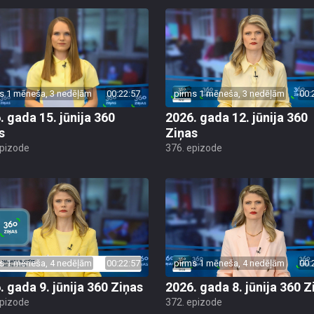
s 1 mēneša, 3 nedēļām
00:22:57
pirms 1 mēneša, 3 nedēļām
00:
. gada 15. jūnija 360
2026. gada 12. jūnija 360
s
Ziņas
epizode
376. epizode
s 1 mēneša, 4 nedēļām
00:22:57
pirms 1 mēneša, 4 nedēļām
00:
. gada 9. jūnija 360 Ziņas
2026. gada 8. jūnija 360 Z
epizode
372. epizode