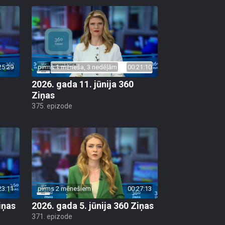
25:29
pirms 1 mēneša, 3 nedēļām
00:21:10
2026. gada 11. jūnija 360
Ziņas
375. epizode
23:11
pirms 2 mēnešiem
00:27:13
iņas
2026. gada 5. jūnija 360 Ziņas
371. epizode