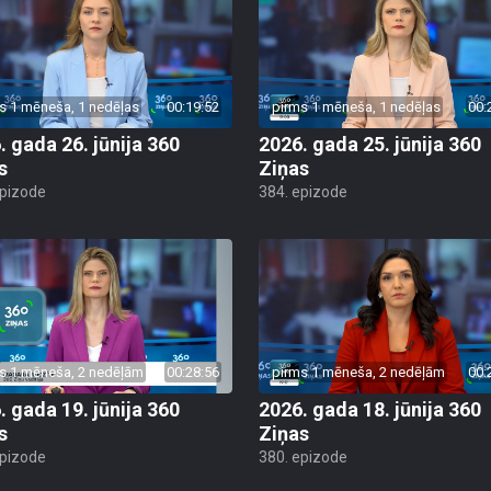
s 1 mēneša, 1 nedēļas
00:19:52
pirms 1 mēneša, 1 nedēļas
00:
. gada 26. jūnija 360
2026. gada 25. jūnija 360
s
Ziņas
epizode
384. epizode
s 1 mēneša, 2 nedēļām
00:28:56
pirms 1 mēneša, 2 nedēļām
00:
. gada 19. jūnija 360
2026. gada 18. jūnija 360
s
Ziņas
epizode
380. epizode