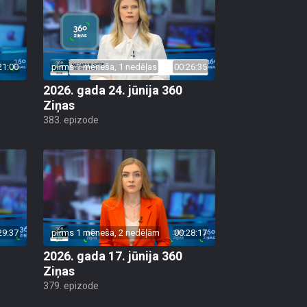
21:00
pirms 1 mēneša, 1 nedēļas
00:26:35
2026. gada 24. jūnija 360
Ziņas
383. epizode
29:37
pirms 1 mēneša, 2 nedēļām
00:28:17
2026. gada 17. jūnija 360
Ziņas
379. epizode