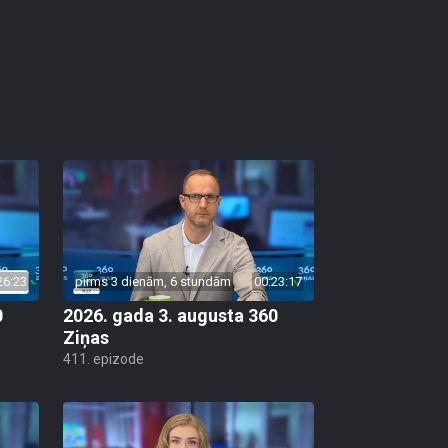
26:23
pirms 3 dienām, 6 stundām
00:23:17
0
2026. gada 3. augusta 360
Ziņas
411. epizode