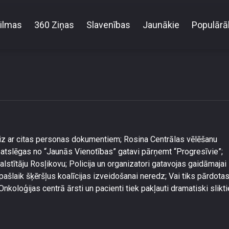
ilmas
360 Ziņas
Slavenības
Jaunākie
Populārā
2025. gada 9. jūnija \"Ziņneši\"
eiz ar citas personas dokumentiem; Rosina Centrālas vēlēšanu
 atslēgas no “Jaunās Vienotības” gatavi pārņemt “Progresīvie”;
lstītāju Rosļikovu; Policija un organizatori gatavojas gaidāmajai
" pašlaik šķēršļus koalīcijas izveidošanai neredz; Vai tiks pārdota
koloģijas centrā ārsti un pacienti tiek pakļauti dramatiski slikt