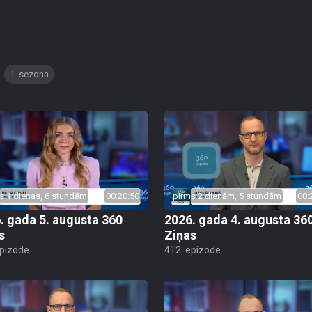
1. sezona
s 1 dienas, 6 stundām
00:20:50
pirms 2 dienām, 5 stundām
00:
. gada 5. augusta 360
2026. gada 4. augusta 36
s
Ziņas
epizode
412. epizode