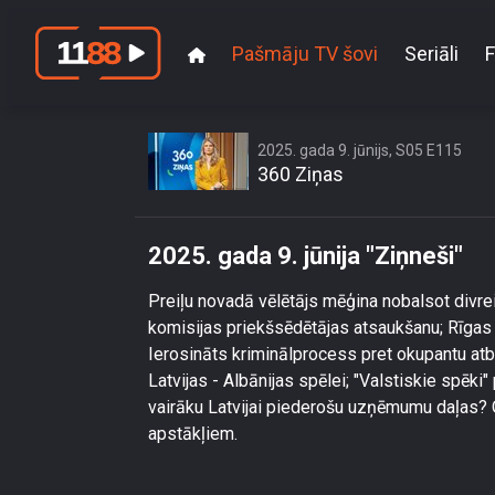
Pašmāju TV šovi
Seriāli
F
2025. gada 9. jūnijs, S05 E115
360 Ziņas
2025. gada 9. jūnija "Ziņneši"
Preiļu novadā vēlētājs mēģina nobalsot divr
komisijas priekšsēdētājas atsaukšanu; Rīgas
Ierosināts kriminālprocess pret okupantu atba
Latvijas - Albānijas spēlei; "Valstiskie spēki
vairāku Latvijai piederošu uzņēmumu daļas? On
apstākļiem.