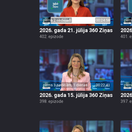
pirms 2 nedēļām
00:24:58
pirm
2026. gada 21. jūlija 360 Ziņas
2026
402. epizode
401. 
pirms 3 nedēļām, 1 dienas
00:22:41
pirm
2026. gada 15. jūlija 360 Ziņas
2026
398. epizode
397. 