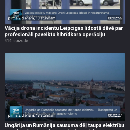
pirms 2 dienām, 13 stundām
00:02:56
Vācija drona incidentu Leipcigas lidostā dēvē par
profesionāli paveiktu hibrīdkara operāciju
414. epizode
pirms 2 dienām, 13 stundām
00:02:27
Ungārija un Rumānija sausuma dēļ taupa elektrību