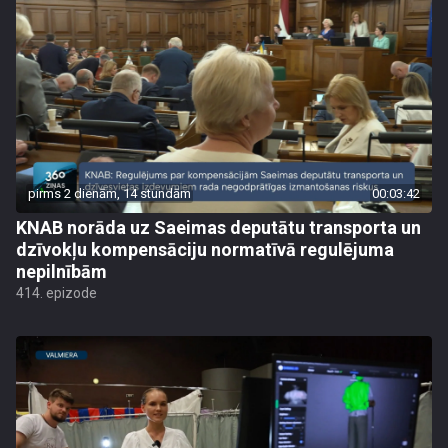
pirms 2 dienām, 14 stundām
00:03:42
KNAB norāda uz Saeimas deputātu transporta un
dzīvokļu kompensāciju normatīvā regulējuma
nepilnībām
414. epizode