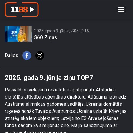
2025. gada 9. jūnija ziņu TOP7
2025. gada 9. jūnijs, S05 E115
360 Ziņas
Dalies
2025. gada 9. jūnija ziņu TOP7
Pašvaldību velēšanu rezultāti ir apstiprināti; Atstādina
digitālās attīstības aģentūras direktoru; Atlūgumu iesniedz
Austrumu slimnīcas padomes vadītājs; Ukrainai domātās
raķetes nonāk Tuvajos Austrumos; Ukraina uzbrūk Krievijas
stratēģiskajiem objektiem; Latvija no ES Atveseļošanas
fonda saņem 293 miljonus eiro; Maijā salīdzinājumā ar
aprīli sarukušas patēriņa cenas.