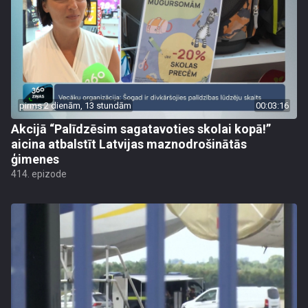
pirms 2 dienām, 13 stundām
00:03:16
Akcijā “Palīdzēsim sagatavoties skolai kopā!”
aicina atbalstīt Latvijas maznodrošinātās
ģimenes
414. epizode