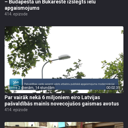
– Budapeštā un Bukarestē izslēgts ielu
apgaismojums
414. epizode
pirms 2 dienām, 14 stundām
00:02:35
Par vairāk nekā 6 miljoniem eiro Latvijas
pašvaldībās mainīs novecojušos gaismas avotus
414. epizode