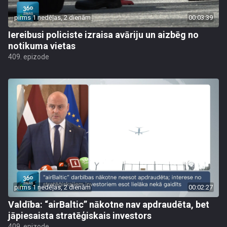
pirms 1 nedēļas, 2 dienām
00:03:39
Iereibusi policiste izraisa avāriju un aizbēg no
notikuma vietas
409. epizode
pirms 1 nedēļas, 2 dienām
00:02:27
Valdība: “airBaltic” nākotne nav apdraudēta, bet
jāpiesaista stratēģiskais investors
409. epizode