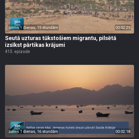
pirms 1 dienas, 15 stundām
00:02:25
Seutā uzturas tūkstošiem migrantu, pilsētā
izsīkst pārtikas krājumi
415. epizode
pirms 1 dienas, 16 stundām
00:02:18