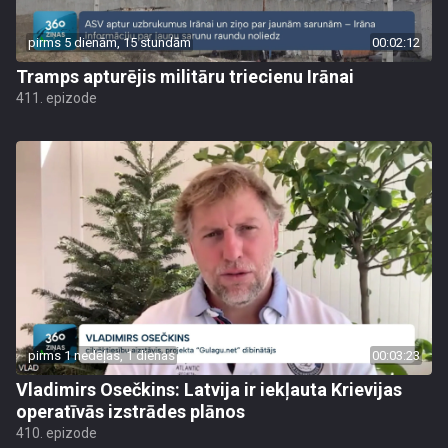
pirms 5 dienām, 15 stundām
00:02:12
Tramps apturējis militāru triecienu Irānai
411. epizode
pirms 1 nedēļas, 1 dienas
00:03:23
Vladimirs Osečkins: Latvija ir iekļauta Krievijas
operatīvās izstrādes plānos
410. epizode