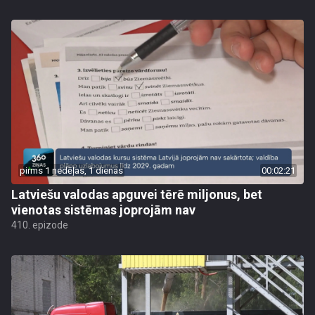
pirms 1 nedēļas, 1 dienas
00:02:21
Latviešu valodas apguvei tērē miljonus, bet
vienotas sistēmas joprojām nav
410. epizode