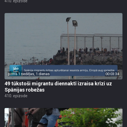
410. epizode
pirms 1 nedēļas, 1 dienas
00:03:34
49 tūkstoši migrantu diennaktī izraisa krīzi uz
Spānijas robežas
410. epizode