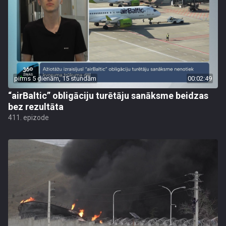
pirms 5 dienām, 15 stundām
00:02:49
“airBaltic” obligāciju turētāju sanāksme beidzas
bez rezultāta
411. epizode