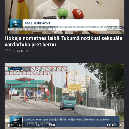
pirms 4 dienām, 12 stundām
00:01:02
Hokeja nometnes laikā Tukumā notikusi seksuāla
vardarbība pret bērnu
412. epizode
pirms 4 dienām, 14 stundām
00:02:13