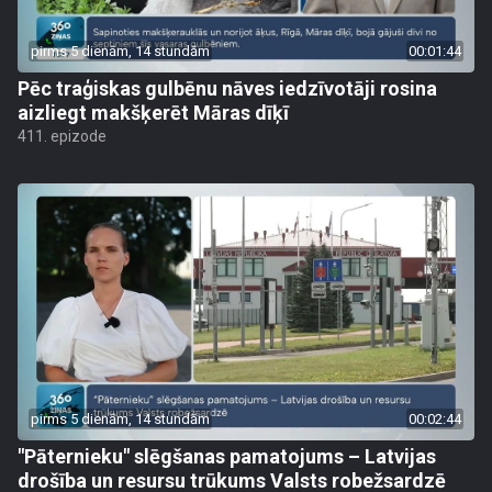
pirms 5 dienām, 14 stundām
00:01:44
Pēc traģiskas gulbēnu nāves iedzīvotāji rosina
aizliegt makšķerēt Māras dīķī
411. epizode
pirms 5 dienām, 14 stundām
00:02:44
"Pāternieku" slēgšanas pamatojums – Latvijas
drošība un resursu trūkums Valsts robežsardzē