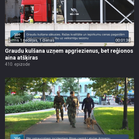
pirms 1 nedēļas, 1 dienas
00:01:36
Graudu kulšana uzņem apgriezienus, bet reģionos
aina atšķiras
410. epizode