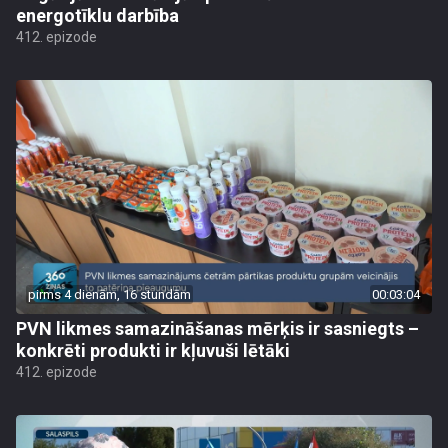
energotīklu darbība
412. epizode
pirms 4 dienām, 16 stundām
00:03:04
PVN likmes samazināšanas mērķis ir sasniegts –
konkrēti produkti ir kļuvuši lētāki
412. epizode