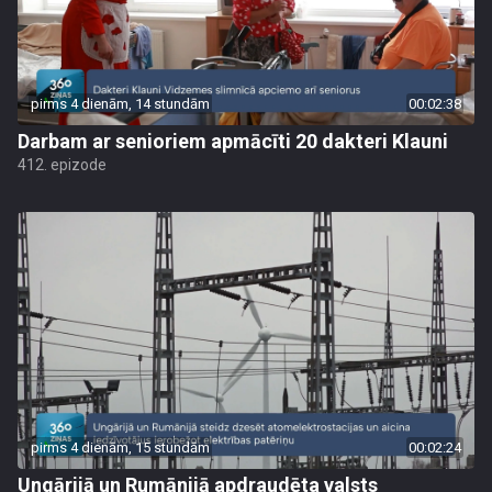
pirms 4 dienām, 14 stundām
00:02:38
Darbam ar senioriem apmācīti 20 dakteri Klauni
412. epizode
pirms 4 dienām, 15 stundām
00:02:24
Ungārijā un Rumānijā apdraudēta valsts