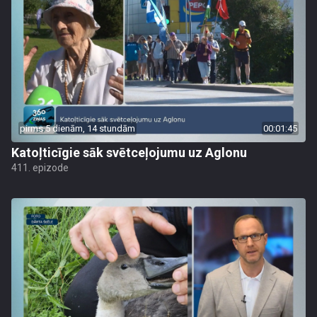
pirms 5 dienām, 14 stundām
00:01:45
Katoļticīgie sāk svētceļojumu uz Aglonu
411. epizode