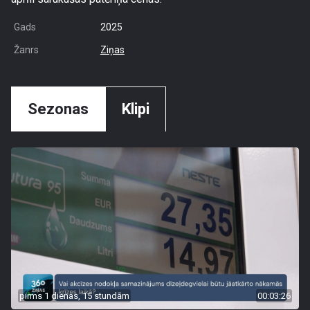
Gads
2025
Žanrs
Ziņas
Sezonas
Klipi
pirms 1 dienas, 15 stundām
00:03:26