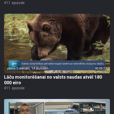
411. epizode
pirms 5 dienām, 14 stundām
00:03:27
Lāču monitorēšanai no valsts naudas atvēl 180
000 eiro
411. epizode