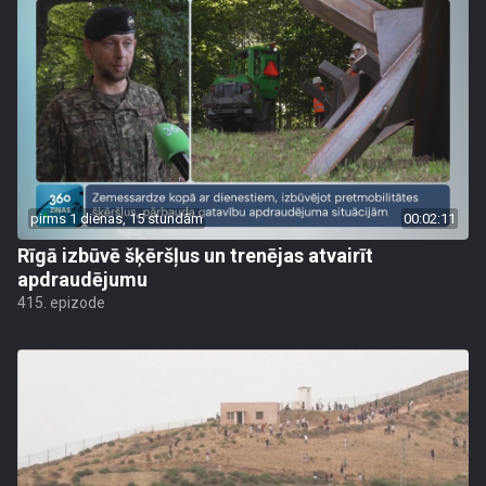
pirms 1 dienas, 15 stundām
00:02:11
Rīgā izbūvē šķēršļus un trenējas atvairīt
apdraudējumu
415. epizode