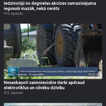
Iedzīvotāji no degvielas akcīzes samazinājuma
ieguvuši mazāk, nekā cerēts
415. epizode
pirms 1 dienas, 15 stundām
00:02:47
Nesaskaņoti saimnieciskie darbi apdraud
elektrotīklus un cilvēku dzīvību
415. epizode