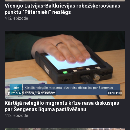
Vienīgo Latvijas-Baltkrievijas robežšķērsošanas
punktu “Pāternieki” neslēgs
412. epizode
pirms 4 dienām, 14 stundām
00:03:08
Kārtējā nelegālo migrantu krīze raisa diskusijas
par Šengenas līguma pastāvēšanu
412. epizode