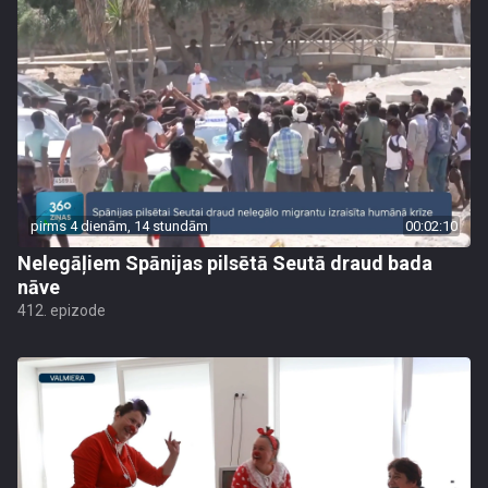
pirms 4 dienām, 14 stundām
00:02:10
Nelegāļiem Spānijas pilsētā Seutā draud bada
nāve
412. epizode