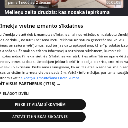
pirms 1 nedēļas, 2 dienām
00:05:05
Melleņu zelta drudzis: kas nosaka iepirkuma
cenu?
 tīmekļa vietne izmanto sīkdatnes
409. epizode
 tīmekļa vietnē tiek izmantotas sīkdatnes, lai nodrošinātu un uzlabotu tīmek
nes darbību., nosūtītu personalizētu reklāmu un satura ģenerēšanai, veiktu
āmas un satura mērījumus, auditorijas datu apkopošanu, kā arī produktu izst
zlabošanu. Zemāk sniedzam informāciju par visām sīkdatnēm, kuras tiek
ntotas mūsu tīmekļa vietnēs. Sīkdatnes var atšķirties atkarībā no apmeklētā
rneta vietnes sadaļas. Lietotājam jebkurā brīdī ir iespēja piekrist, atteikties va
īt savu piekrišanu. Piekrišanas sniegšana, kā arī tās atsaukšana vai mainīša
ecas uz visām interneta vietnes sadaļām. Vairāk informācijas par izmantotaj
atnēm skatīt
sīkdatņu izmantošanas noteikumos.
ĪT VISUS PARTNERUS
(1718) →
PIELĀGOT IZVĒLI
pirms 1 nedēļas, 2 dienām
00:02:49
PIEKRIST VISĀM SĪKDATNĒM
Ogas un sēnes šogad dārgākas, bet uzpirkšanas
punktos to krietni mazāk
ATSTĀT TEHNISKĀS SĪKDATNES
409. epizode