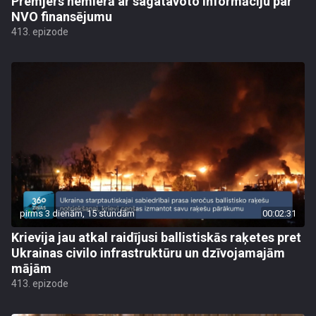
Premjers nemierā ar sagatavoto informāciju par
NVO finansējumu
413. epizode
pirms 3 dienām, 15 stundām
00:02:31
Krievija jau atkal raidījusi ballistiskās raķetes pret
Ukrainas civilo infrastruktūru un dzīvojamajām
mājām
413. epizode