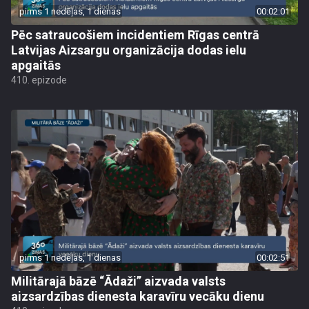
pirms 1 nedēļas, 1 dienas
00:02:01
Pēc satraucošiem incidentiem Rīgas centrā
Latvijas Aizsargu organizācija dodas ielu
apgaitās
410. epizode
pirms 1 nedēļas, 1 dienas
00:02:51
Militārajā bāzē “Ādaži” aizvada valsts
aizsardzības dienesta karavīru vecāku dienu