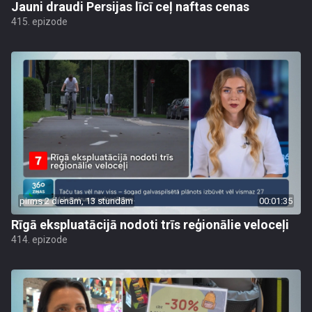
Jauni draudi Persijas līcī ceļ naftas cenas
415. epizode
pirms 2 dienām, 13 stundām
00:01:35
Rīgā ekspluatācijā nodoti trīs reģionālie veloceļi
414. epizode