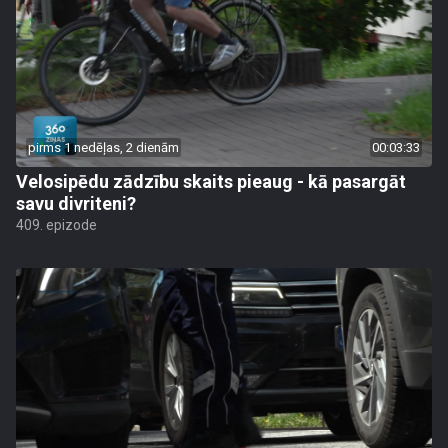
pirms 1 nedēļas, 2 dienām
00:03:33
Velosipēdu zādzību skaits pieaug - kā pasargāt
savu divriteni?
409. epizode