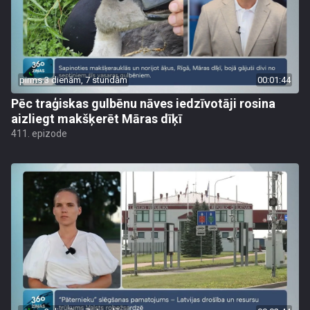
pirms 3 dienām, 7 stundām
00:01:44
Pēc traģiskas gulbēnu nāves iedzīvotāji rosina
aizliegt makšķerēt Māras dīķī
411. epizode