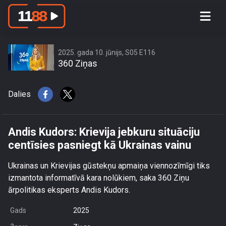
Andis Kudors: Krievija jebkuru
situāciju centīsies pasniegt kā
Ukrainas vainu
2025. gada 10. jūnijs, S05 E116
360 Ziņas
Dalies
Andis Kudors: Krievija jebkuru situāciju
centīsies pasniegt kā Ukrainas vainu
Ukrainas un Krievijas gūstekņu apmaiņa viennozīmīgi tiks
izmantota informatīvā kara nolūkiem, saka 360 Ziņu
ārpolitikas eksperts Andis Kudors.
Gads
2025