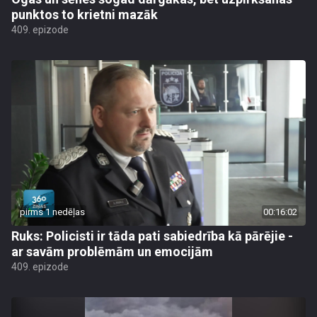
punktos to krietni mazāk
409. epizode
pirms 1 nedēļas
00:16:02
Ruks: Policisti ir tāda pati sabiedrība kā pārējie -
ar savām problēmām un emocijām
409. epizode