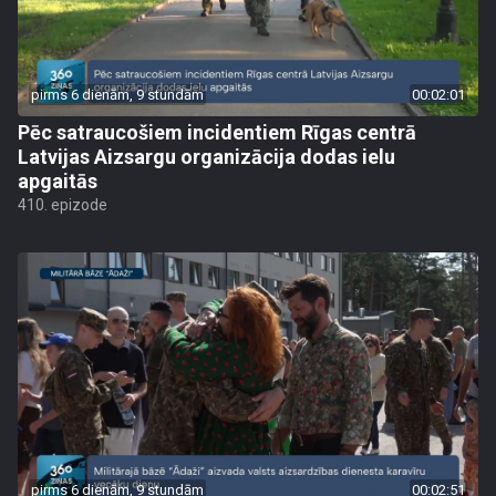
pirms 6 dienām, 9 stundām
00:02:01
Pēc satraucošiem incidentiem Rīgas centrā
Latvijas Aizsargu organizācija dodas ielu
apgaitās
410. epizode
pirms 6 dienām, 9 stundām
00:02:51