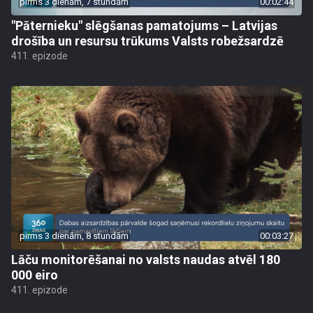
pirms 3 dienām, 7 stundām
00:02:44
"Pāternieku" slēgšanas pamatojums – Latvijas
drošība un resursu trūkums Valsts robežsardzē
411. epizode
pirms 3 dienām, 8 stundām
00:03:27
Lāču monitorēšanai no valsts naudas atvēl 180
000 eiro
411. epizode