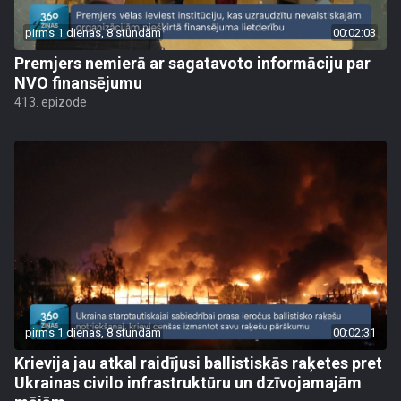
pirms 1 dienas, 8 stundām
00:02:03
Premjers nemierā ar sagatavoto informāciju par
NVO finansējumu
413. epizode
pirms 1 dienas, 8 stundām
00:02:31
Krievija jau atkal raidījusi ballistiskās raķetes pret
Ukrainas civilo infrastruktūru un dzīvojamajām