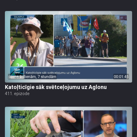
pirms 3 dienām, 7 stundām
00:01:45
Katoļticīgie sāk svētceļojumu uz Aglonu
411. epizode