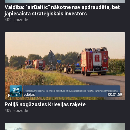
Valdība: “airBaltic” nākotne nav apdraudēta, bet
jāpiesaista stratēģiskais investors
409. epizode
pirms 1 nedēļas
00:01:59
Polijā nogāzusies Krievijas raķete
409. epizode