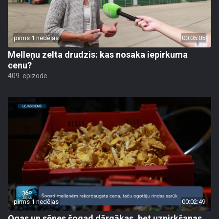
pirms 1 nedēļas
00:05:05
Melleņu zelta drudzis: kas nosaka iepirkuma
cenu?
409. epizode
pirms 1 nedēļas
00:02:49
Ogas un sēnes šogad dārgākas, bet uzpirkšanas