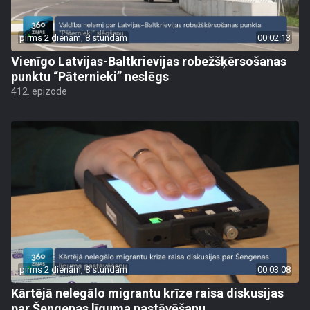
pirms 2 dienām, 8 stundām
00:02:13
Vienīgo Latvijas-Baltkrievijas robežšķērsošanas
punktu “Pāternieki” neslēgs
412. epizode
pirms 2 dienām, 8 stundām
00:03:08
Kārtējā nelegālo migrantu krīze raisa diskusijas
par Šengenas līguma pastāvēšanu