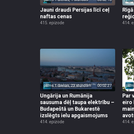
Jauni draudi Persijas līcī ceļ
Rīgā
naftas cenas
reģi
415. epizode
414. 
pirms 1 dienas, 23 stundām
00:02:27
pirm
Ungārija un Rumānija
Par 
sausuma dēļ taupa elektrību –
eiro
Budapeštā un Bukarestē
main
izslēgts ielu apgaismojums
avot
414. epizode
414. 