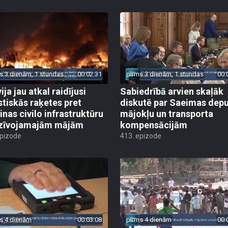
s 3 dienām, 1 stundas
00:02:31
pirms 3 dienām, 1 stundas
00:
ija jau atkal raidījusi
Sabiedrībā arvien skaļāk
istiskās raķetes pret
diskutē par Saeimas dep
inas civilo infrastruktūru
mājokļu un transporta
zīvojamajām mājām
kompensācijām
epizode
413. epizode
s 4 dienām
00:03:08
pirms 4 dienām
00: