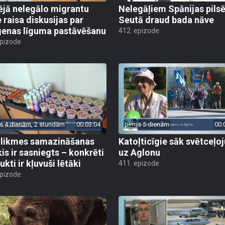
ējā nelegālo migrantu
Nelegāļiem Spānijas pils
e raisa diskusijas par
Seutā draud bada nāve
enas līguma pastāvēšanu
412. epizode
epizode
s 4 dienām, 2 stundām
00:03:04
pirms 5 dienām
00:
likmes samazināšanas
Katoļticīgie sāk svētceļ
is ir sasniegts – konkrēti
uz Aglonu
kti ir kļuvuši lētāki
411. epizode
epizode