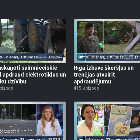
s 1 dienas, 1 stundas
00:02:47
pirms 1 dienas, 1 stundas
00:
skaņoti saimnieciskie
Rīgā izbūvē šķēršļus un
i apdraud elektrotīklus un
trenējas atvairīt
ēku dzīvību
apdraudējumu
epizode
415. epizode
s 1 dienas, 23 stundām
00:01:35
pirms 1 dienas, 23 stundām
00: