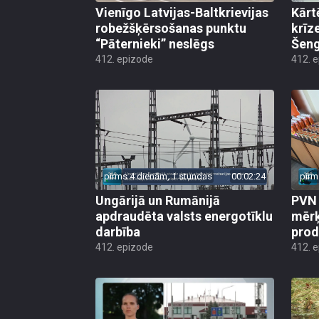
Vienīgo Latvijas-Baltkrievijas
Kārt
robežšķērsošanas punktu
krīz
“Pāternieki” neslēgs
Šeng
412. epizode
412. 
pirms 4 dienām, 1 stundas
00:02:24
pirm
Ungārijā un Rumānijā
PVN 
apdraudēta valsts energotīklu
mērķ
darbība
produ
412. epizode
412. 