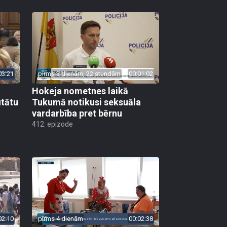
03:21
pirms 3 dienām, 22 stundām
00:01:02
Hokeja nometnes laikā
utātu
Tukumā notikusi seksuāla
vardarbība pret bērnu
412. epizode
02:10
pirms 4 dienām
00:02:38