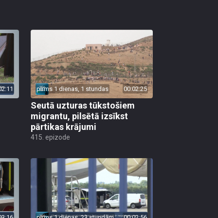
02:11
pirms 1 dienas, 1 stundas
00:02:25
Seutā uzturas tūkstošiem
migrantu, pilsētā izsīkst
pārtikas krājumi
415. epizode
03:16
pirms 1 dienas, 23 stundām
00:02:56