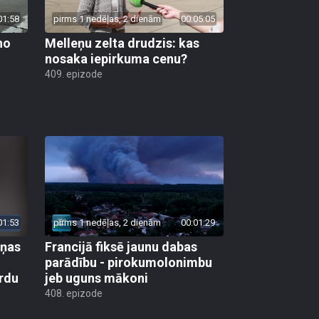
01:58
pirms 1 nedēļas, 2 dienām
00:05:05
no
Melleņu zelta drudzis: kas
nosaka iepirkuma cenu?
409. epizode
01:53
pirms 1 nedēļas, 2 dienām
00:01:29
aņas
Francijā fiksē jaunu dabas
parādību - pirokumolonimbu
rdu
jeb uguns mākoni
408. epizode