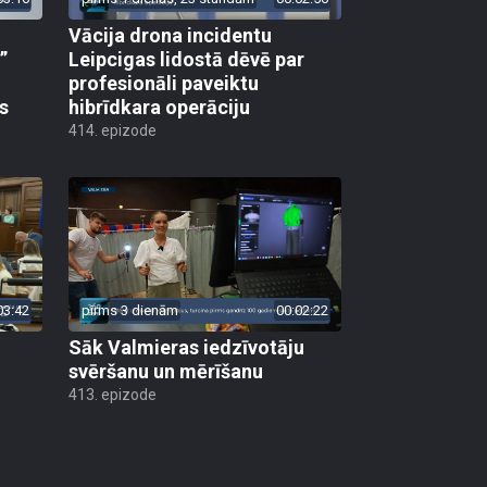
Vācija drona incidentu
”
Leipcigas lidostā dēvē par
profesionāli paveiktu
s
hibrīdkara operāciju
414. epizode
03:42
pirms 3 dienām
00:02:22
Sāk Valmieras iedzīvotāju
svēršanu un mērīšanu
413. epizode