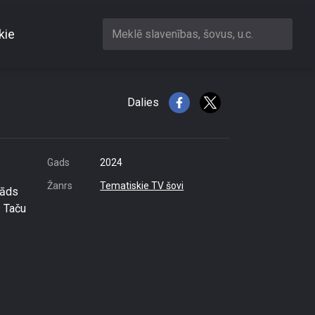
kie
Meklē slavenības, šovus, u.c.
Dalies
Gads
2024
Žanrs
Tematiskie TV šovi
tāds
. Taču