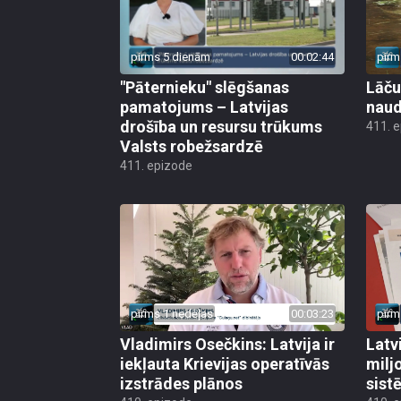
pirms 5 dienām
00:02:44
pirm
"Pāternieku" slēgšanas
Lāču
pamatojums – Latvijas
naud
drošība un resursu trūkums
411. 
Valsts robežsardzē
411. epizode
pirms 1 nedēļas
00:03:23
pirm
Vladimirs Osečkins: Latvija ir
Latv
iekļauta Krievijas operatīvās
milj
izstrādes plānos
sist