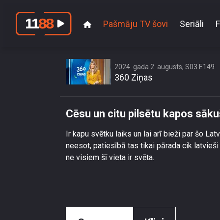
Pašmāju TV šovi
Seriāli
F
2024. gada 2. augusts, S03 E149
360 Ziņas
Cēsu un citu pilsētu kapos sāku
Ir kapu svētku laiks un lai arī bieži par šo La
neesot, patiesībā tas tikai pārada cik latvieši
ne visiem šī vieta ir svēta.