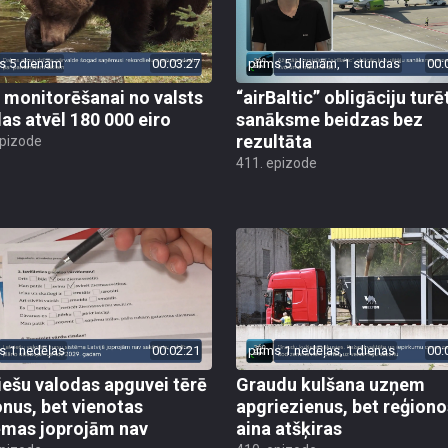
s 5 dienām
00:03:27
pirms 5 dienām, 1 stundas
00:
 monitorēšanai no valsts
“airBaltic” obligāciju turē
as atvēl 180 000 eiro
sanāksme beidzas bez
rezultāta
epizode
411. epizode
s 1 nedēļas
00:02:21
pirms 1 nedēļas, 1 dienas
00:
iešu valodas apguvei tērē
Graudu kulšana uzņem
onus, bet vienotas
apgriezienus, bet reģiono
ēmas joprojām nav
aina atšķiras