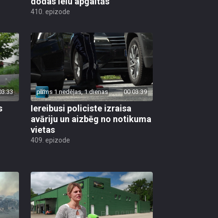
dodas ielu apgaitās
410. epizode
03:33
pirms 1 nedēļas, 1 dienas
00:03:39
s
Iereibusi policiste izraisa
avāriju un aizbēg no notikuma
vietas
409. epizode