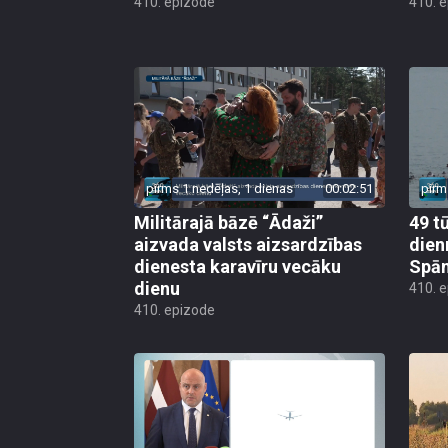
410. epizode
410. 
pirms 1 nedēļas, 1 dienas
00:02:51
pirm
Militārajā bāzē “Ādaži”
49 t
aizvada valsts aizsardzības
dien
dienesta karavīru vecāku
Spān
dienu
410. 
410. epizode