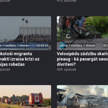
epizode
410. epizode
s 1 nedēļas, 1 dienas
00:03:34
pirms 1 nedēļas, 1 dienas
00:
ūkstoši migrantu
Velosipēdu zādzību skait
naktī izraisa krīzi uz
pieaug - kā pasargāt savu
ijas robežas
divriteni?
epizode
409. epizode