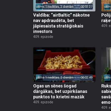
pirms 1 nedēļas, 2 dienām
00:02:27
pirm
Valdība: “airBaltic” nākotne
Poli
nav apdraudēta, bet
raķe
jāpiesaista stratēģiskais
409. 
investors
409. epizode
pirms 1 nedēļas, 2 dienām
00:02:49
pirm
Ogas un sēnes šogad
Ruks:
dārgākas, bet uzpirkšanas
sabi
punktos to krietni mazāk
sav
emo
409. epizode
409. 