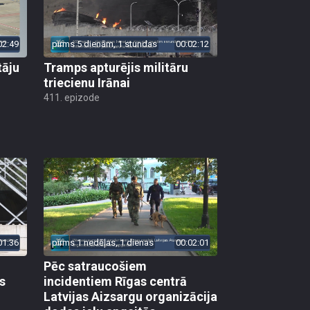
02:49
pirms 5 dienām, 1 stundas
00:02:12
tāju
Tramps apturējis militāru
triecienu Irānai
411. epizode
01:36
pirms 1 nedēļas, 1 dienas
00:02:01
Pēc satraucošiem
s
incidentiem Rīgas centrā
Latvijas Aizsargu organizācija