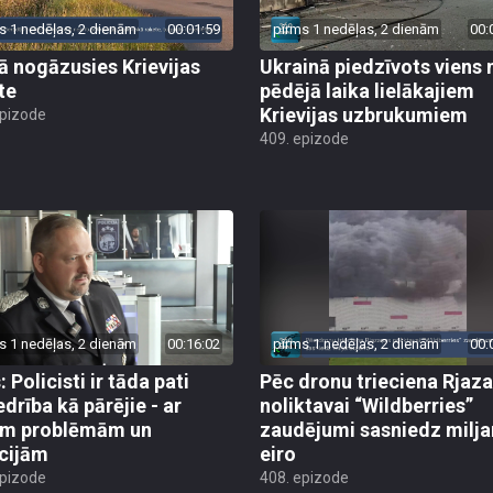
s 1 nedēļas, 2 dienām
00:01:59
pirms 1 nedēļas, 2 dienām
00:
jā nogāzusies Krievijas
Ukrainā piedzīvots viens 
te
pēdējā laika lielākajiem
Krievijas uzbrukumiem
epizode
409. epizode
s 1 nedēļas, 2 dienām
00:16:02
pirms 1 nedēļas, 2 dienām
00:
 Policisti ir tāda pati
Pēc dronu trieciena Rjaz
edrība kā pārējie - ar
noliktavai “Wildberries”
ām problēmām un
zaudējumi sasniedz milja
cijām
eiro
epizode
408. epizode