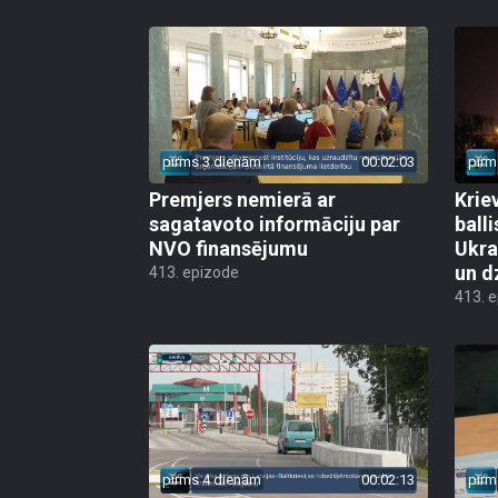
pirms 3 dienām
00:02:03
pirm
Premjers nemierā ar
Kriev
sagatavoto informāciju par
ball
NVO finansējumu
Ukra
un d
413. epizode
413. 
pirms 4 dienām
00:02:13
pirm