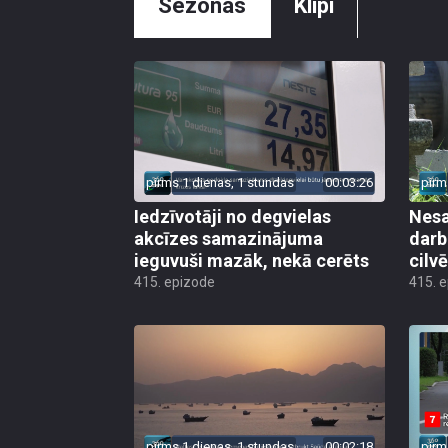
Sezonas
Klipi
pirms 1 dienas, 1 stundas
00:03:26
pirm
Iedzīvotāji no degvielas
Nesa
akcīzes samazinājuma
darb
ieguvuši mazāk, nekā cerēts
cilv
415. epizode
415. 
pirms 1 dienas, 1 stundas
00:02:18
pirm