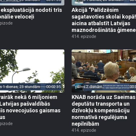
 ekspluatācijā nodoti trīs
Akcijā “Palīdzēsim
onālie veloceļi
sagatavoties skolai kopā!
aicina atbalstīt Latvijas
epizode
maznodrošinātās ģimene
414. epizode
s 1 dienas, 23 stundām
00:02:35
pirms 2 dienām
00:
vairāk nekā 6 miljoniem
KNAB norāda uz Saeimas
 Latvijas pašvaldībās
deputātu transporta un
īs novecojušos gaismas
dzīvokļu kompensāciju
us
normatīvā regulējuma
nepilnībām
epizode
414. epizode