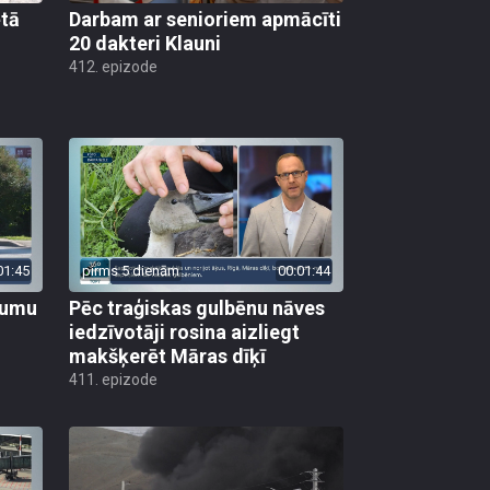
ētā
Darbam ar senioriem apmācīti
20 dakteri Klauni
412. epizode
01:45
pirms 5 dienām
00:01:44
ojumu
Pēc traģiskas gulbēnu nāves
iedzīvotāji rosina aizliegt
makšķerēt Māras dīķī
411. epizode