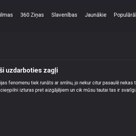
ilmas
360 Ziņas
Slavenības
Jaunākie
Populārā
Cēsu un citu pilsētu kapos sākuši uzdarboties zagļi
ši uzdarboties zagļi
tvijas fenomenu tiek runāts ar smīnu, jo nekur citur pasaulē nekas 
 cieņpilni izturas pret aizgājējiem un cik mūsu tautai tas ir svarīgi