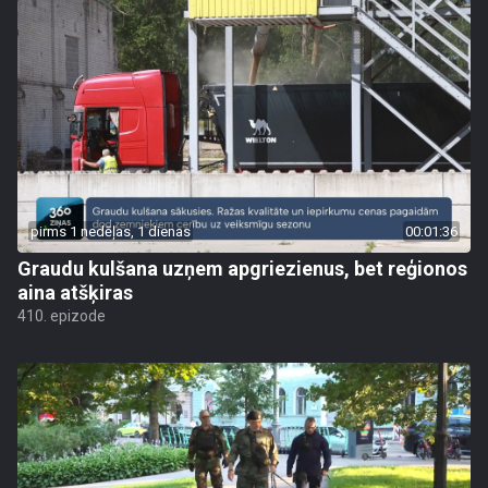
pirms 1 nedēļas, 1 dienas
00:01:36
Graudu kulšana uzņem apgriezienus, bet reģionos
aina atšķiras
410. epizode