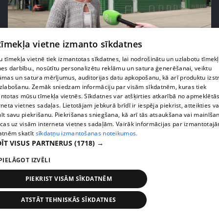
 tīmekļa vietne izmanto sīkdatnes
pirms 1 nedēļas, 2 dienām
00:05:05
 tīmekļa vietnē tiek izmantotas sīkdatnes, lai nodrošinātu un uzlabotu tīmek
Melleņu zelta drudzis: kas nosaka iepirkuma
nes darbību., nosūtītu personalizētu reklāmu un satura ģenerēšanai, veiktu
cenu?
āmas un satura mērījumus, auditorijas datu apkopošanu, kā arī produktu izst
409. epizode
zlabošanu. Zemāk sniedzam informāciju par visām sīkdatnēm, kuras tiek
ntotas mūsu tīmekļa vietnēs. Sīkdatnes var atšķirties atkarībā no apmeklētā
rneta vietnes sadaļas. Lietotājam jebkurā brīdī ir iespēja piekrist, atteikties va
īt savu piekrišanu. Piekrišanas sniegšana, kā arī tās atsaukšana vai mainīša
ecas uz visām interneta vietnes sadaļām. Vairāk informācijas par izmantotaj
atnēm skatīt
sīkdatņu izmantošanas noteikumos.
ĪT VISUS PARTNERUS
(1718) →
PIELĀGOT IZVĒLI
PIEKRIST VISĀM SĪKDATNĒM
ATSTĀT TEHNISKĀS SĪKDATNES
pirms 1 nedēļas, 2 dienām
00:02:49