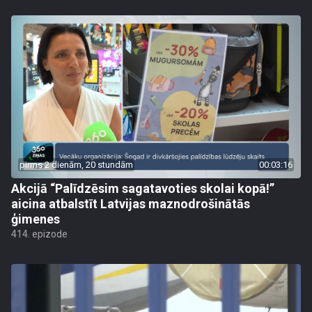
pirms 2 dienām, 20 stundām
00:03:16
Akcijā “Palīdzēsim sagatavoties skolai kopā!”
aicina atbalstīt Latvijas maznodrošinātās
ģimenes
414. epizode