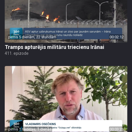
pirms 5 dienām, 22 stundām
00:02:12
Tramps apturējis militāru triecienu Irānai
411. epizode
pirms 1 nedēļas, 1 dienas
00:03:23