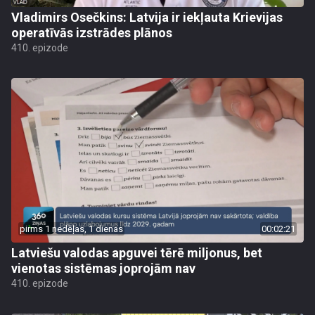
Vladimirs Osečkins: Latvija ir iekļauta Krievijas
operatīvās izstrādes plānos
410. epizode
pirms 1 nedēļas, 1 dienas
00:02:21
Latviešu valodas apguvei tērē miljonus, bet
vienotas sistēmas joprojām nav
410. epizode