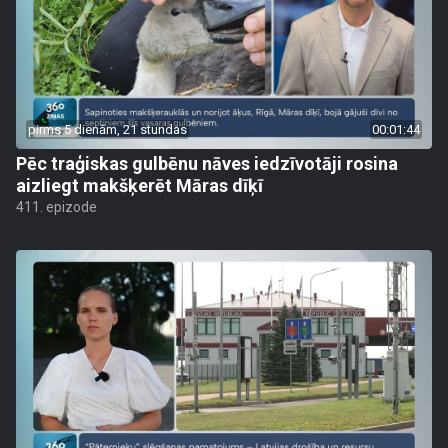
pirms 5 dienām, 21 stundas
00:01:44
Pēc traģiskas gulbēnu nāves iedzīvotāji rosina
aizliegt makšķerēt Māras dīķī
411. epizode