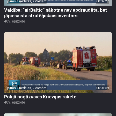
pirms 1 nedēļas, 2 dienām
00:02:27
Valdība: “airBaltic” nākotne nav apdraudēta, bet
jāpiesaista stratēģiskais investors
409. epizode
pirms 1 nedēļas, 2 dienām
00:01:59
Polijā nogāzusies Krievijas raķete
409. epizode