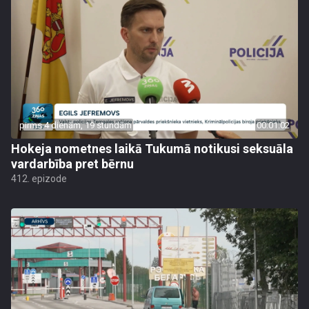
pirms 4 dienām, 19 stundām
00:01:02
Hokeja nometnes laikā Tukumā notikusi seksuāla
vardarbība pret bērnu
412. epizode