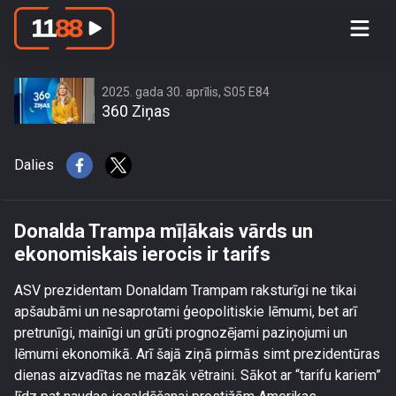
Donalda Trampa mīļākais vārds un
ekonomiskais ierocis ir tarifs
2025. gada 30. aprīlis, S05 E84
360 Ziņas
Dalies
Donalda Trampa mīļākais vārds un
ekonomiskais ierocis ir tarifs
ASV prezidentam Donaldam Trampam raksturīgi ne tikai
apšaubāmi un nesaprotami ģeopolitiskie lēmumi, bet arī
pretrunīgi, mainīgi un grūti prognozējami paziņojumi un
lēmumi ekonomikā. Arī šajā ziņā pirmās simt prezidentūras
dienas aizvadītas ne mazāk vētraini. Sākot ar “tarifu kariem”