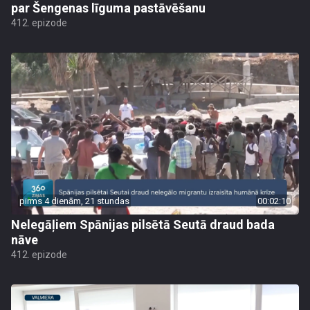
par Šengenas līguma pastāvēšanu
412. epizode
pirms 4 dienām, 21 stundas
00:02:10
Nelegāļiem Spānijas pilsētā Seutā draud bada
nāve
412. epizode