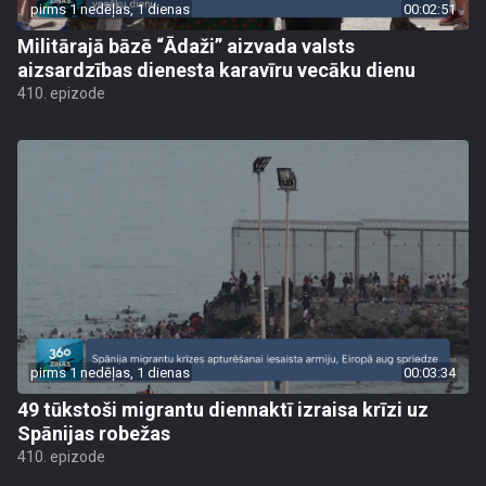
pirms 1 nedēļas, 1 dienas
00:02:51
Militārajā bāzē “Ādaži” aizvada valsts
aizsardzības dienesta karavīru vecāku dienu
410. epizode
pirms 1 nedēļas, 1 dienas
00:03:34
49 tūkstoši migrantu diennaktī izraisa krīzi uz
Spānijas robežas
410. epizode