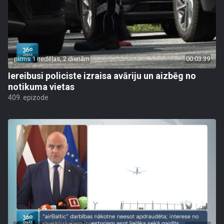
pirms 1 nedēļas, 2 dienām
00:03:39
Iereibusi policiste izraisa avāriju un aizbēg no
notikuma vietas
409. epizode