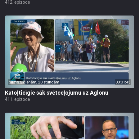
412. epizode
pirms 5 dienām, 20 stundām
00:01:45
Katoļticīgie sāk svētceļojumu uz Aglonu
411. epizode