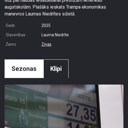
līdz pat naudas iesaldēšanai prestižām Amerikas
augstskolām. Plašāks ieskats Trampa ekonomikas
manevros Laumas Niedrītes sižetā.
Gads
2025
Slavenības
Lauma Niedrīte
Žanrs
Ziņas
Sezonas
Klipi