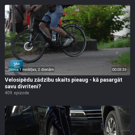
pirms 1 nedēļas, 2 dienām
00:03:33
Velosipēdu zādzību skaits pieaug - kā pasargāt
savu divriteni?
409. epizode