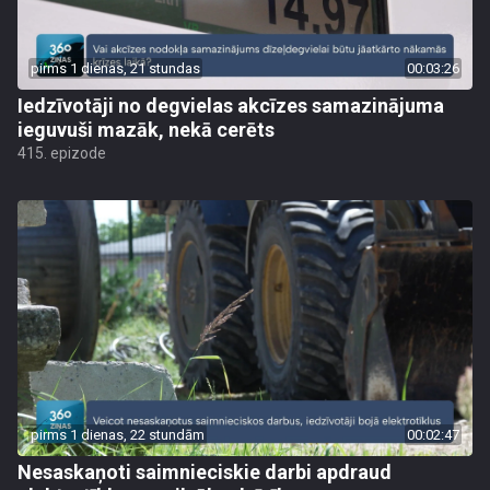
pirms 1 dienas, 21 stundas
00:03:26
Iedzīvotāji no degvielas akcīzes samazinājuma
ieguvuši mazāk, nekā cerēts
415. epizode
pirms 1 dienas, 22 stundām
00:02:47
Nesaskaņoti saimnieciskie darbi apdraud