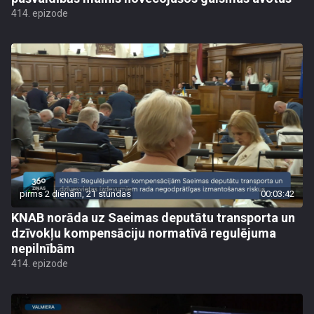
414. epizode
pirms 2 dienām, 21 stundas
00:03:42
KNAB norāda uz Saeimas deputātu transporta un
dzīvokļu kompensāciju normatīvā regulējuma
nepilnībām
414. epizode