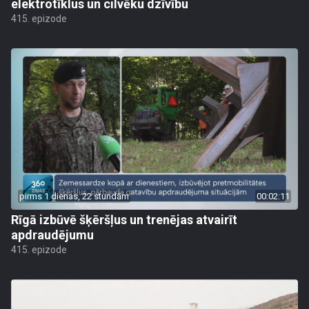
elektrotīklus un cilvēku dzīvību
415. epizode
pirms 1 dienas, 22 stundām
00:02:11
Rīgā izbūvē šķēršļus un trenējas atvairīt
apdraudējumu
415. epizode