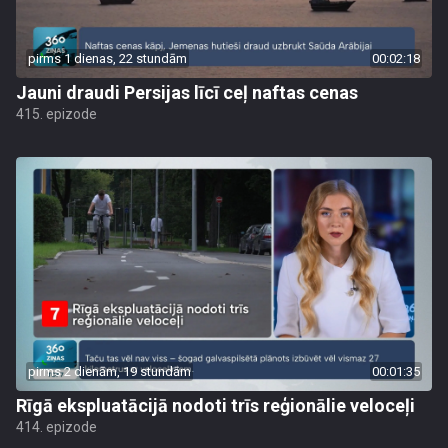
pirms 1 dienas, 22 stundām
00:02:18
Jauni draudi Persijas līcī ceļ naftas cenas
415. epizode
pirms 2 dienām, 19 stundām
00:01:35
Rīgā ekspluatācijā nodoti trīs reģionālie veloceļi
414. epizode