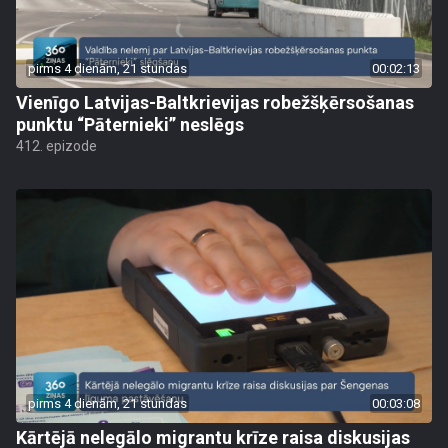
pirms 4 dienām, 21 stundas
00:02:13
Vienīgo Latvijas-Baltkrievijas robežšķērsošanas
punktu “Pāternieki” neslēgs
412. epizode
pirms 4 dienām, 21 stundas
00:03:08
Kārtējā nelegālo migrantu krīze raisa diskusijas