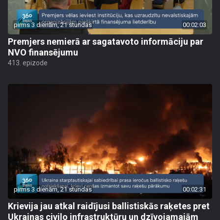
pirms 3 dienām, 21 stundas
00:02:03
Premjers nemierā ar sagatavoto informāciju par
NVO finansējumu
413. epizode
pirms 3 dienām, 21 stundas
00:02:31
Krievija jau atkal raidījusi ballistiskās raķetes pret
Ukrainas civilo infrastruktūru un dzīvojamajām