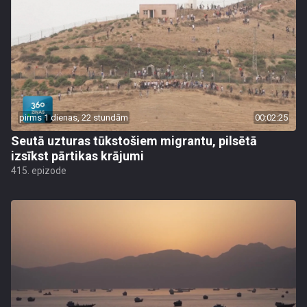
pirms 1 dienas, 22 stundām
00:02:25
Seutā uzturas tūkstošiem migrantu, pilsētā
izsīkst pārtikas krājumi
415. epizode