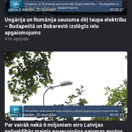
pirms 2 dienām, 20 stundām
00:02:27
Ungārija un Rumānija sausuma dēļ taupa elektrību
– Budapeštā un Bukarestē izslēgts ielu
apgaismojums
414. epizode
pirms 2 dienām, 20 stundām
00:02:35
Par vairāk nekā 6 miljoniem eiro Latvijas
pašvaldībās mainīs novecojušos gaismas avotus