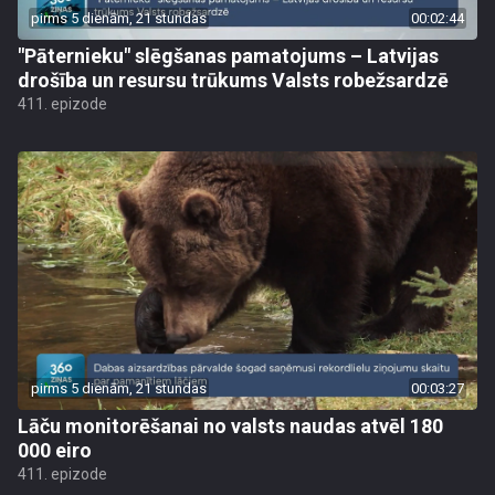
pirms 5 dienām, 21 stundas
00:02:44
"Pāternieku" slēgšanas pamatojums – Latvijas
drošība un resursu trūkums Valsts robežsardzē
411. epizode
pirms 5 dienām, 21 stundas
00:03:27
Lāču monitorēšanai no valsts naudas atvēl 180
000 eiro
411. epizode