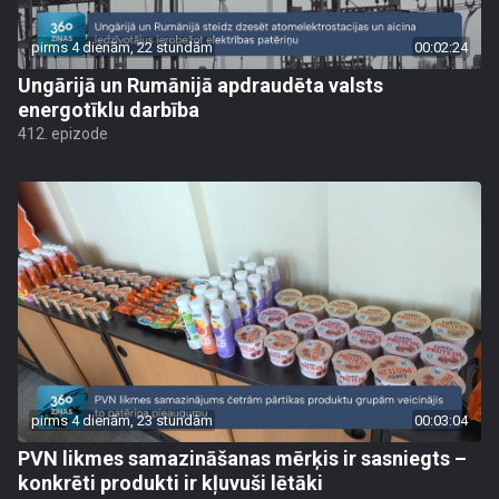
pirms 4 dienām, 22 stundām
00:02:24
Ungārijā un Rumānijā apdraudēta valsts
energotīklu darbība
412. epizode
pirms 4 dienām, 23 stundām
00:03:04
PVN likmes samazināšanas mērķis ir sasniegts –
konkrēti produkti ir kļuvuši lētāki