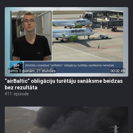
pirms 5 dienām, 21 stundas
00:02:49
“airBaltic” obligāciju turētāju sanāksme beidzas
bez rezultāta
411. epizode