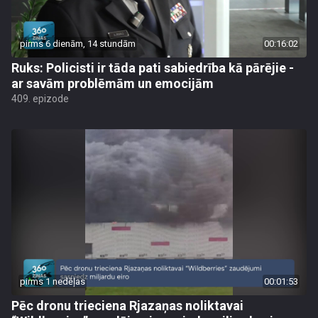
pirms 6 dienām, 14 stundām
00:16:02
Ruks: Policisti ir tāda pati sabiedrība kā pārējie -
ar savām problēmām un emocijām
409. epizode
pirms 1 nedēļas
00:01:53
Pēc dronu trieciena Rjazaņas noliktavai