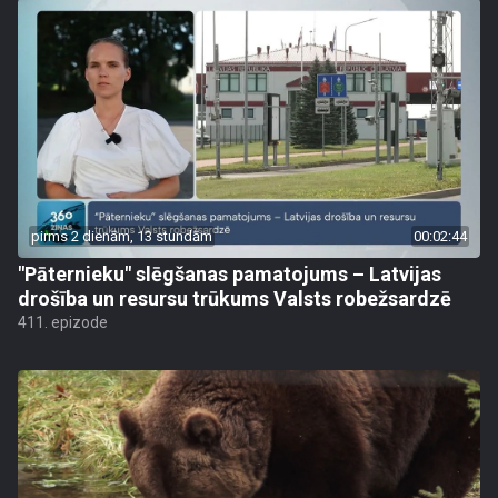
pirms 2 dienām, 13 stundām
00:02:44
"Pāternieku" slēgšanas pamatojums – Latvijas
drošība un resursu trūkums Valsts robežsardzē
411. epizode