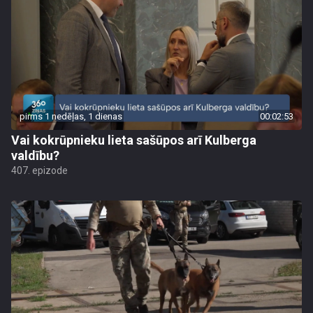
pirms 1 nedēļas, 1 dienas
00:02:53
Vai kokrūpnieku lieta sašūpos arī Kulberga
valdību?
407. epizode