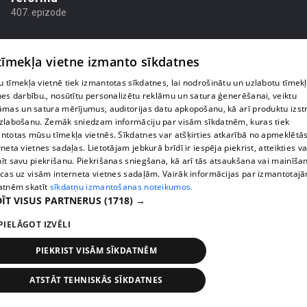
407. epizode
 tīmekļa vietne izmanto sīkdatnes
 tīmekļa vietnē tiek izmantotas sīkdatnes, lai nodrošinātu un uzlabotu tīmek
nes darbību., nosūtītu personalizētu reklāmu un satura ģenerēšanai, veiktu
āmas un satura mērījumus, auditorijas datu apkopošanu, kā arī produktu izst
zlabošanu. Zemāk sniedzam informāciju par visām sīkdatnēm, kuras tiek
ntotas mūsu tīmekļa vietnēs. Sīkdatnes var atšķirties atkarībā no apmeklētā
rneta vietnes sadaļas. Lietotājam jebkurā brīdī ir iespēja piekrist, atteikties va
īt savu piekrišanu. Piekrišanas sniegšana, kā arī tās atsaukšana vai mainīša
ecas uz visām interneta vietnes sadaļām. Vairāk informācijas par izmantotaj
atnēm skatīt
sīkdatņu izmantošanas noteikumos.
pirms 1 nedēļas, 1 dienas
00:02:47
ĪT VISUS PARTNERUS
(1718) →
Barkavā sākas kapelmeistaru mācības, lai nodotu
PIELĀGOT IZVĒLI
tautas muzicēšanas prasmes nākamajām
paaudzēm
PIEKRIST VISĀM SĪKDATNĒM
407. epizode
ATSTĀT TEHNISKĀS SĪKDATNES