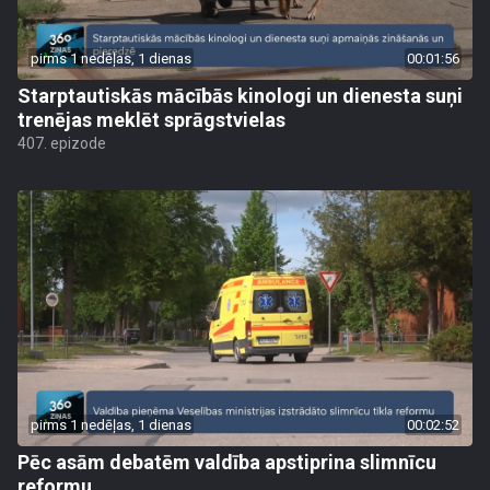
pirms 1 nedēļas, 1 dienas
00:01:56
Starptautiskās mācībās kinologi un dienesta suņi
trenējas meklēt sprāgstvielas
407. epizode
pirms 1 nedēļas, 1 dienas
00:02:52
Pēc asām debatēm valdība apstiprina slimnīcu
reformu