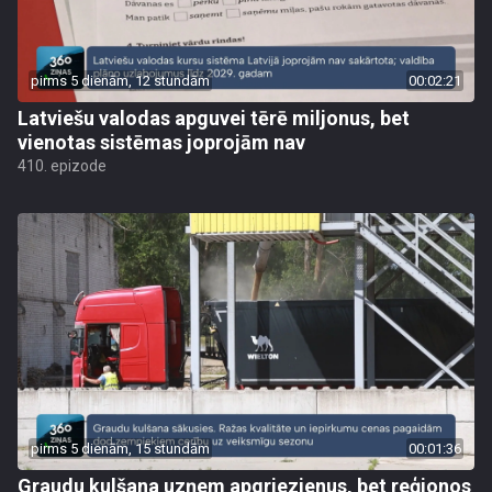
pirms 5 dienām, 12 stundām
00:02:21
Latviešu valodas apguvei tērē miljonus, bet
vienotas sistēmas joprojām nav
410. epizode
pirms 5 dienām, 15 stundām
00:01:36
Graudu kulšana uzņem apgriezienus, bet reģionos