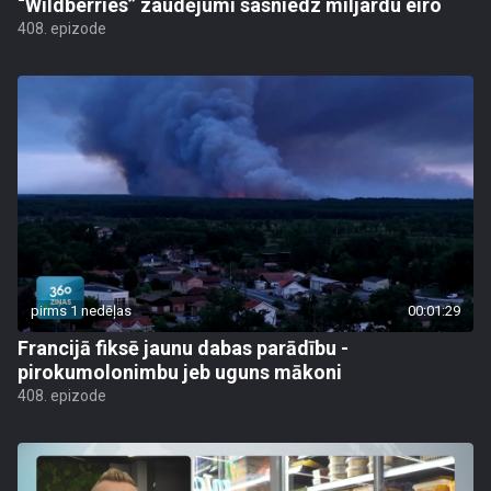
“Wildberries” zaudējumi sasniedz miljardu eiro
408. epizode
pirms 1 nedēļas
00:01:29
Francijā fiksē jaunu dabas parādību -
pirokumolonimbu jeb uguns mākoni
408. epizode