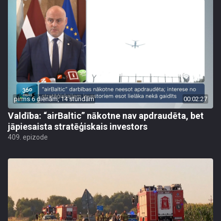
pirms 6 dienām, 14 stundām
00:02:27
Valdība: “airBaltic” nākotne nav apdraudēta, bet
jāpiesaista stratēģiskais investors
409. epizode