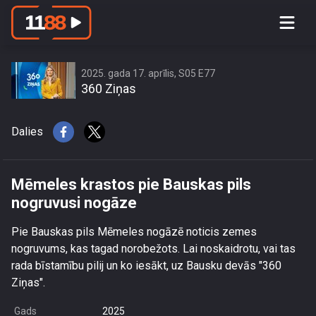
Mēmeles krastos pie Bauskas pils
nogruvusi nogāze
2025. gada 17. aprīlis, S05 E77
360 Ziņas
Dalies
Mēmeles krastos pie Bauskas pils
nogruvusi nogāze
Pie Bauskas pils Mēmeles nogāzē noticis zemes
nogruvums, kas tagad norobežots. Lai noskaidrotu, vai tas
rada bīstamību pilij un ko iesākt, uz Bausku devās "360
Ziņas".
Gads
2025