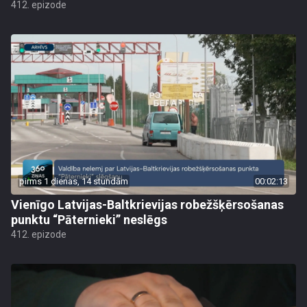
412. epizode
pirms 1 dienas, 14 stundām
00:02:13
Vienīgo Latvijas-Baltkrievijas robežšķērsošanas
punktu “Pāternieki” neslēgs
412. epizode