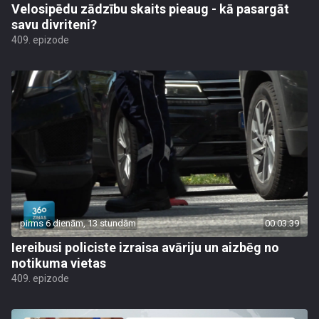
Velosipēdu zādzību skaits pieaug - kā pasargāt
savu divriteni?
409. epizode
pirms 6 dienām, 13 stundām
00:03:39
Iereibusi policiste izraisa avāriju un aizbēg no
notikuma vietas
409. epizode