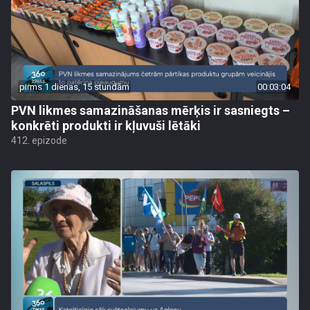
pirms 1 dienas, 15 stundām
00:03:04
PVN likmes samazināšanas mērķis ir sasniegts –
konkrēti produkti ir kļuvuši lētāki
412. epizode