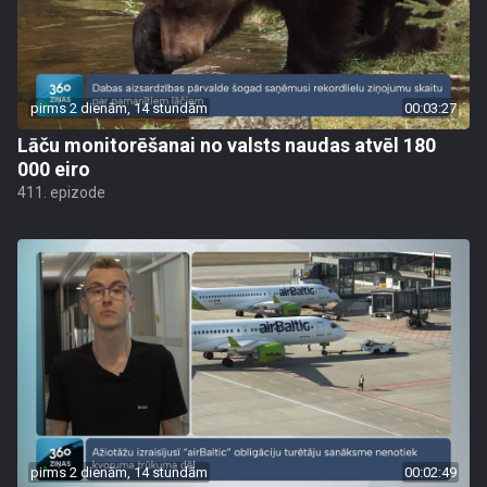
pirms 2 dienām, 14 stundām
00:03:27
Lāču monitorēšanai no valsts naudas atvēl 180
000 eiro
411. epizode
pirms 2 dienām, 14 stundām
00:02:49