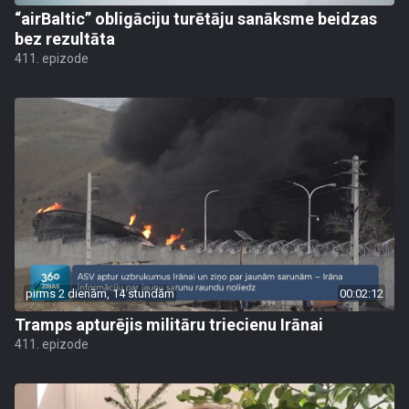
“airBaltic” obligāciju turētāju sanāksme beidzas
bez rezultāta
411. epizode
pirms 2 dienām, 14 stundām
00:02:12
Tramps apturējis militāru triecienu Irānai
411. epizode