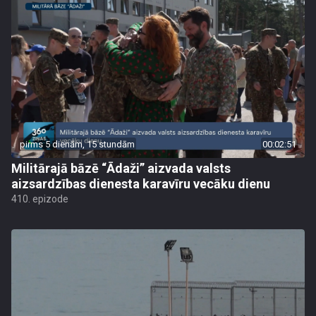
pirms 5 dienām, 15 stundām
00:02:51
Militārajā bāzē “Ādaži” aizvada valsts
aizsardzības dienesta karavīru vecāku dienu
410. epizode