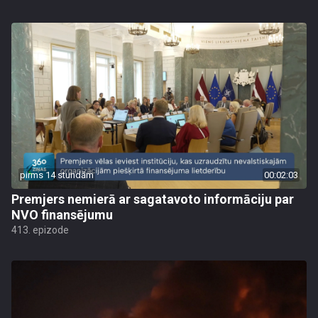
pirms 14 stundām
00:02:03
Premjers nemierā ar sagatavoto informāciju par
NVO finansējumu
413. epizode