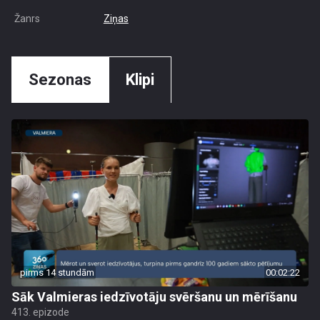
Žanrs
Ziņas
Sezonas
Klipi
pirms 14 stundām
00:02:22
Sāk Valmieras iedzīvotāju svēršanu un mērīšanu
413. epizode