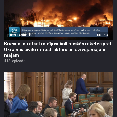
pirms 14 stundām
00:02:31
Krievija jau atkal raidījusi ballistiskās raķetes pret
Ukrainas civilo infrastruktūru un dzīvojamajām
mājām
413. epizode