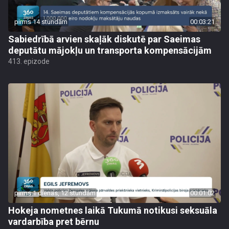
pirms 14 stundām
00:03:21
Sabiedrībā arvien skaļāk diskutē par Saeimas
deputātu mājokļu un transporta kompensācijām
413. epizode
pirms 1 dienas, 12 stundām
00:01:02
Hokeja nometnes laikā Tukumā notikusi seksuāla
vardarbība pret bērnu