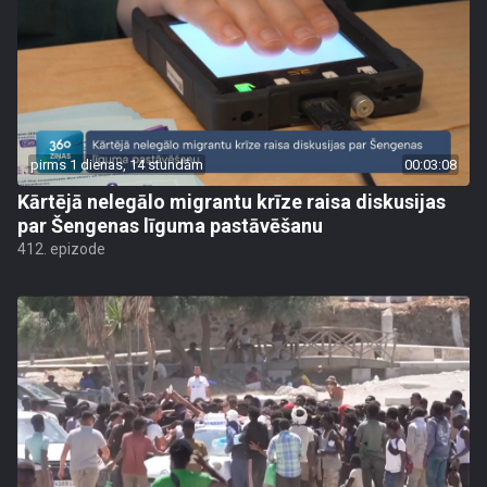
pirms 1 dienas, 14 stundām
00:03:08
Kārtējā nelegālo migrantu krīze raisa diskusijas
par Šengenas līguma pastāvēšanu
412. epizode