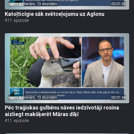
pirms 2 dienām, 13 stundām
00:01:45
Katoļticīgie sāk svētceļojumu uz Aglonu
411. epizode
pirms 2 dienām, 13 stundām
00:01:44
Pēc traģiskas gulbēnu nāves iedzīvotāji rosina
aizliegt makšķerēt Māras dīķī
411. epizode