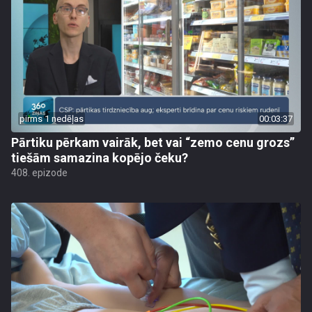
pirms 1 nedēļas
00:03:37
Pārtiku pērkam vairāk, bet vai “zemo cenu grozs”
tiešām samazina kopējo čeku?
408. epizode