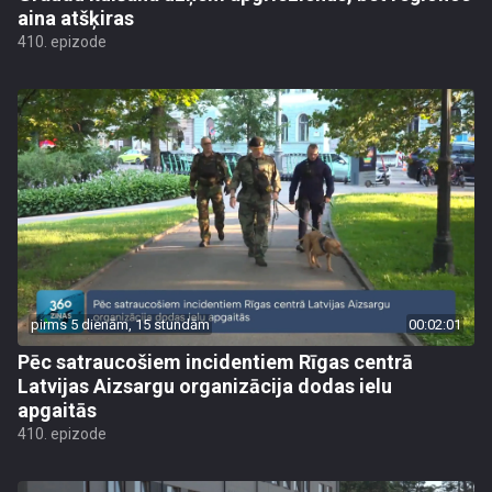
aina atšķiras
410. epizode
pirms 5 dienām, 15 stundām
00:02:01
Pēc satraucošiem incidentiem Rīgas centrā
Latvijas Aizsargu organizācija dodas ielu
apgaitās
410. epizode