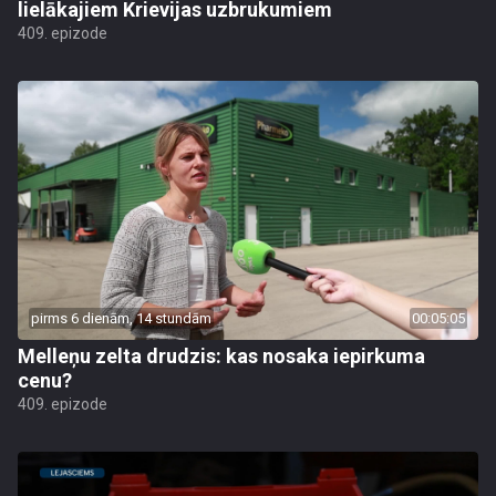
lielākajiem Krievijas uzbrukumiem
409. epizode
pirms 6 dienām, 14 stundām
00:05:05
Melleņu zelta drudzis: kas nosaka iepirkuma
cenu?
409. epizode