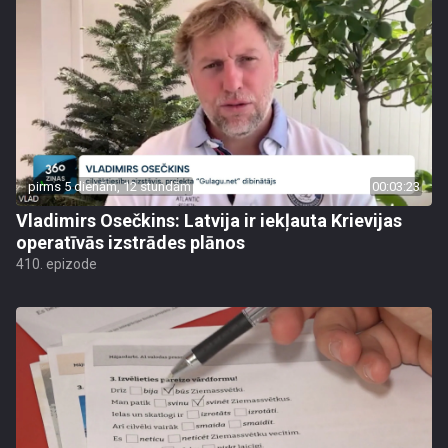
pirms 5 dienām, 12 stundām
00:03:23
Vladimirs Osečkins: Latvija ir iekļauta Krievijas
operatīvās izstrādes plānos
410. epizode