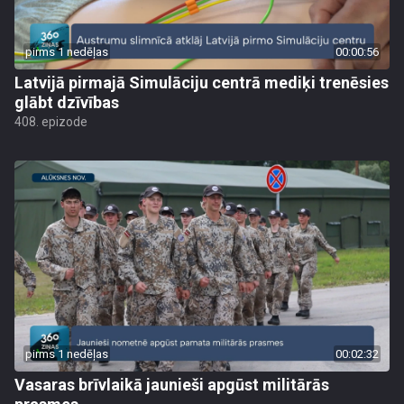
pirms 1 nedēļas
00:00:56
Latvijā pirmajā Simulāciju centrā mediķi trenēsies
glābt dzīvības
408. epizode
pirms 1 nedēļas
00:02:32
Vasaras brīvlaikā jaunieši apgūst militārās