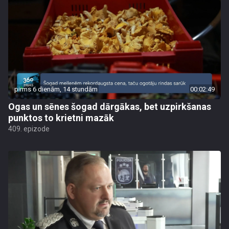
pirms 6 dienām, 14 stundām
00:02:49
Ogas un sēnes šogad dārgākas, bet uzpirkšanas
punktos to krietni mazāk
409. epizode