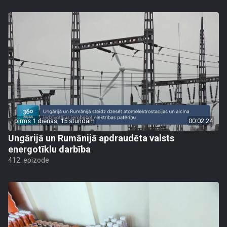
pirms 1 dienas, 15 stundām
00:02:24
Ungārijā un Rumānijā apdraudēta valsts
energotīklu darbība
412. epizode