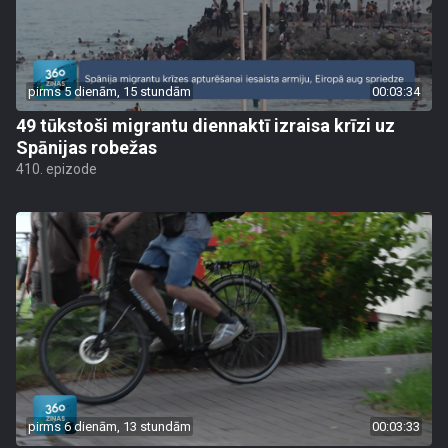
pirms 5 dienām, 15 stundām
00:03:34
49 tūkstoši migrantu diennaktī izraisa krīzi uz
Spānijas robežas
410. epizode
pirms 6 dienām, 13 stundām
00:03:33