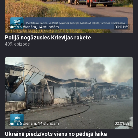
pirms 6 dienām, 14 stundām
00:01:59
Polijā nogāzusies Krievijas raķete
409. epizode
pirms 6 dienām, 14 stundām
00:01:58
Ukrainā piedzīvots viens no pēdējā laika