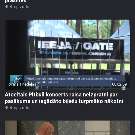
prasmes
408. epizode
pirms 1 nedēļas
00:02:59
Atceltais Pitbull koncerts raisa neizpratni par
pasākuma un iegādāto biļešu turpmāko nākotni
408. epizode