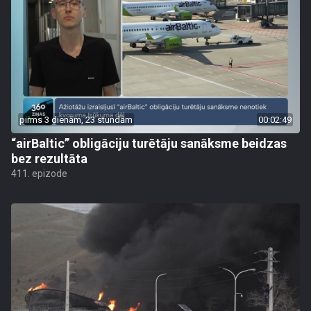
pirms 3 dienām, 23 stundām
00:02:49
“airBaltic” obligāciju turētāju sanāksme beidzas
bez rezultāta
411. epizode