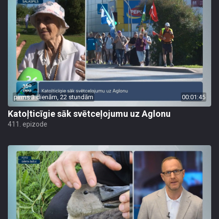
pirms 3 dienām, 22 stundām
00:01:45
Katoļticīgie sāk svētceļojumu uz Aglonu
411. epizode