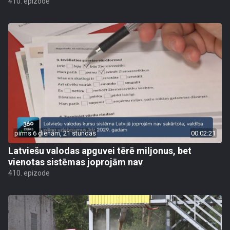
410. epizode
pirms 6 dienām, 21 stundas
00:02:21
Latviešu valodas apguvei tērē miljonus, bet
vienotas sistēmas joprojām nav
410. epizode