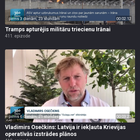
pirms 3 dienām, 23 stundām
00:02:12
Tramps apturējis militāru triecienu Irānai
411. epizode
pirms 6 dienām, 21 stundas
00:03:23
Vladimirs Osečkins: Latvija ir iekļauta Krievijas
operatīvās izstrādes plānos