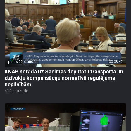
pirms 22 stundām
00:03:42
KNAB norāda uz Saeimas deputātu transporta un
dzīvokļu kompensāciju normatīvā regulējuma
nepilnībām
414. epizode