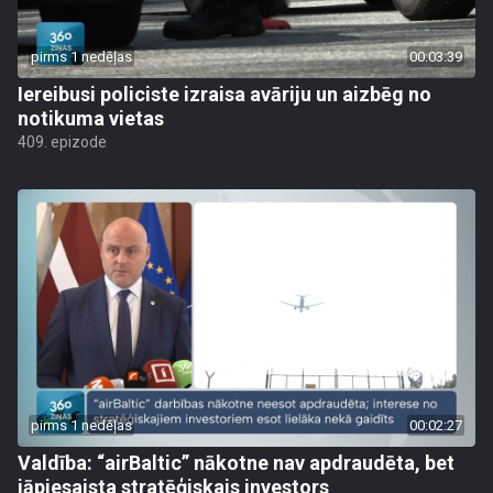
pirms 1 nedēļas
00:03:39
Iereibusi policiste izraisa avāriju un aizbēg no
notikuma vietas
409. epizode
pirms 1 nedēļas
00:02:27
Valdība: “airBaltic” nākotne nav apdraudēta, bet
jāpiesaista stratēģiskais investors