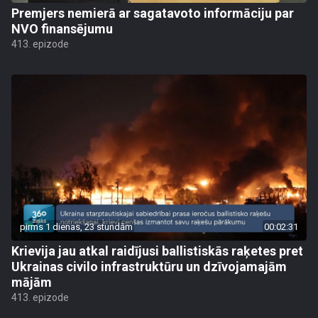
Premjers nemierā ar sagatavoto informāciju par
NVO finansējumu
413. epizode
pirms 1 dienas, 23 stundām
00:02:31
Krievija jau atkal raidījusi ballistiskās raķetes pret
Ukrainas civilo infrastruktūru un dzīvojamajām
mājām
413. epizode