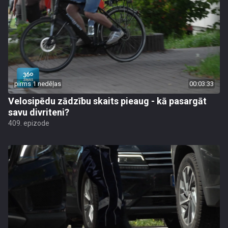
pirms 1 nedēļas
00:03:33
Velosipēdu zādzību skaits pieaug - kā pasargāt
savu divriteni?
409. epizode