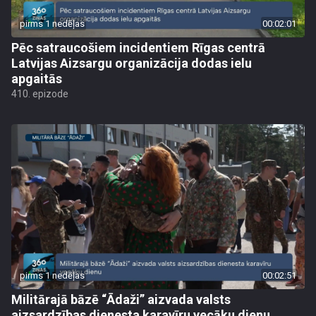
pirms 1 nedēļas
00:02:01
Pēc satraucošiem incidentiem Rīgas centrā
Latvijas Aizsargu organizācija dodas ielu
apgaitās
410. epizode
pirms 1 nedēļas
00:02:51
Militārajā bāzē “Ādaži” aizvada valsts
aizsardzības dienesta karavīru vecāku dienu