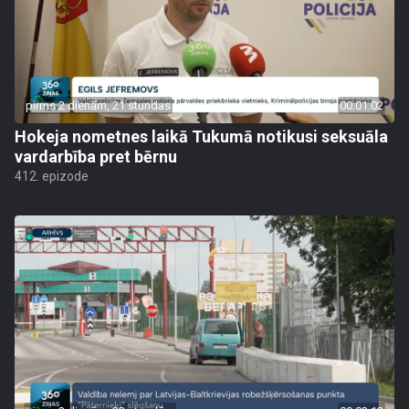
pirms 2 dienām, 21 stundas
00:01:02
Hokeja nometnes laikā Tukumā notikusi seksuāla
vardarbība pret bērnu
412. epizode