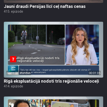
Jauni draudi Persijas līcī ceļ naftas cenas
415. epizode
pirms 21 stundas
00:01:35
Rīgā ekspluatācijā nodoti trīs reģionālie veloceļi
414. epizode