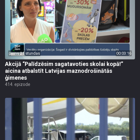
pirms 21 stundas
00:03:16
Akcijā “Palīdzēsim sagatavoties skolai kopā!”
aicina atbalstīt Latvijas maznodrošinātās
ģimenes
414. epizode