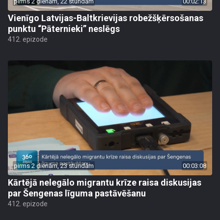
pirms 2 dienām, 22 stundām
00:02:13
Vienīgo Latvijas-Baltkrievijas robežšķērsošanas
punktu “Pāternieki” neslēgs
412. epizode
pirms 2 dienām, 23 stundām
00:03:08
Kārtējā nelegālo migrantu krīze raisa diskusijas
par Šengenas līguma pastāvēšanu
412. epizode