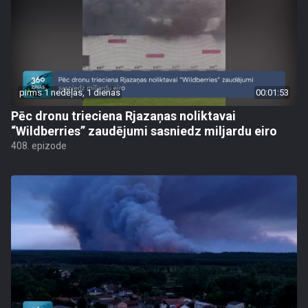
pirms 1 nedēļas, 1 dienas
00:01:53
Pēc dronu trieciena Rjazaņas noliktavai
“Wildberries” zaudējumi sasniedz miljardu eiro
408. epizode