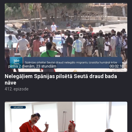
pirms 2 dienām, 23 stundām
00:02:10
Nelegāļiem Spānijas pilsētā Seutā draud bada
nāve
412. epizode