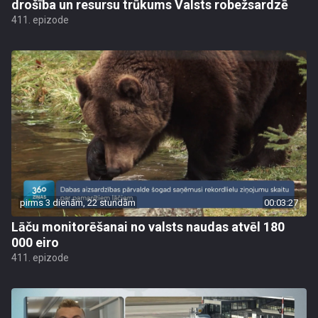
drošība un resursu trūkums Valsts robežsardzē
411. epizode
pirms 3 dienām, 22 stundām
00:03:27
Lāču monitorēšanai no valsts naudas atvēl 180
000 eiro
411. epizode