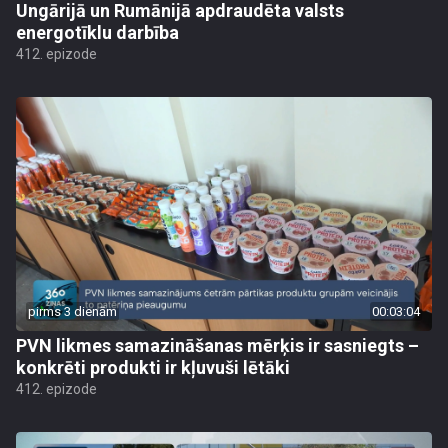
Ungārijā un Rumānijā apdraudēta valsts
energotīklu darbība
412. epizode
pirms 3 dienām
00:03:04
PVN likmes samazināšanas mērķis ir sasniegts –
konkrēti produkti ir kļuvuši lētāki
412. epizode