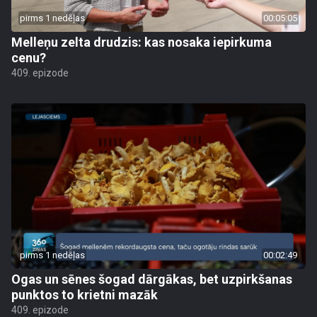
pirms 1 nedēļas
00:05:05
Melleņu zelta drudzis: kas nosaka iepirkuma
cenu?
409. epizode
pirms 1 nedēļas
00:02:49
Ogas un sēnes šogad dārgākas, bet uzpirkšanas
punktos to krietni mazāk
409. epizode