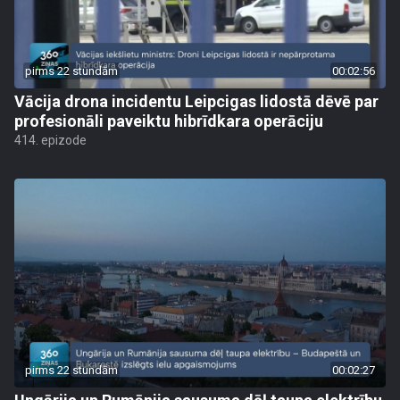
pirms 22 stundām
00:02:56
Vācija drona incidentu Leipcigas lidostā dēvē par
profesionāli paveiktu hibrīdkara operāciju
414. epizode
pirms 22 stundām
00:02:27