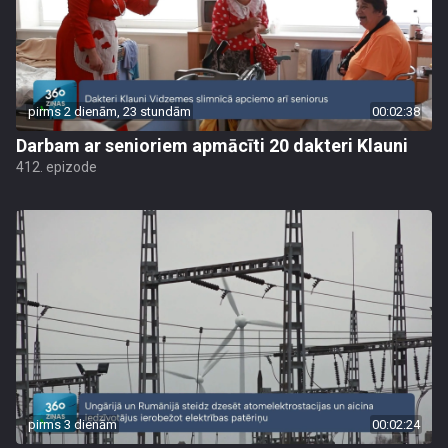
pirms 2 dienām, 23 stundām
00:02:38
Darbam ar senioriem apmācīti 20 dakteri Klauni
412. epizode
pirms 3 dienām
00:02:24