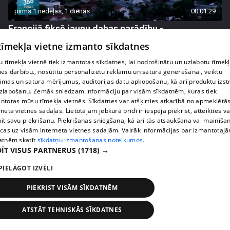
pirms 1 nedēļas, 1 dienas
00:01:29
Francijā fiksē jaunu dabas parādību -
pirokumolonimbu jeb uguns mākoni
 tīmekļa vietne izmanto sīkdatnes
408. epizode
 tīmekļa vietnē tiek izmantotas sīkdatnes, lai nodrošinātu un uzlabotu tīmek
nes darbību., nosūtītu personalizētu reklāmu un satura ģenerēšanai, veiktu
āmas un satura mērījumus, auditorijas datu apkopošanu, kā arī produktu izst
zlabošanu. Zemāk sniedzam informāciju par visām sīkdatnēm, kuras tiek
ntotas mūsu tīmekļa vietnēs. Sīkdatnes var atšķirties atkarībā no apmeklētā
rneta vietnes sadaļas. Lietotājam jebkurā brīdī ir iespēja piekrist, atteikties va
īt savu piekrišanu. Piekrišanas sniegšana, kā arī tās atsaukšana vai mainīša
ecas uz visām interneta vietnes sadaļām. Vairāk informācijas par izmantotaj
atnēm skatīt
sīkdatņu izmantošanas noteikumos.
ĪT VISUS PARTNERUS
(1718) →
PIELĀGOT IZVĒLI
pirms 1 nedēļas, 1 dienas
00:03:37
PIEKRIST VISĀM SĪKDATNĒM
Pārtiku pērkam vairāk, bet vai “zemo cenu grozs”
ATSTĀT TEHNISKĀS SĪKDATNES
tiešām samazina kopējo čeku?
408. epizode