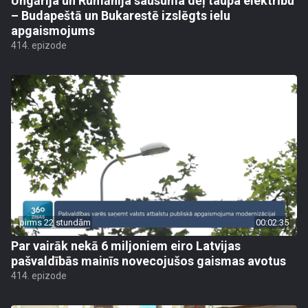
Ungārija un Rumānija sausuma dēļ taupa elektrību
– Budapeštā un Bukarestē izslēgts ielu
apgaismojums
414. epizode
pirms 22 stundām
00:02:35
Par vairāk nekā 6 miljoniem eiro Latvijas
pašvaldībās mainīs novecojušos gaismas avotus
414. epizode