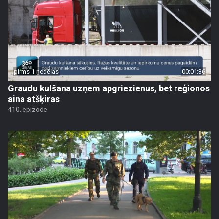
pirms 1 nedēļas
00:01:36
Graudu kulšana uzņem apgriezienus, bet reģionos
aina atšķiras
410. epizode