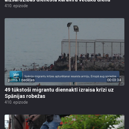
410. epizode
pirms 1 nedēļas
00:03:34
49 tūkstoši migrantu diennaktī izraisa krīzi uz
Spānijas robežas
410. epizode