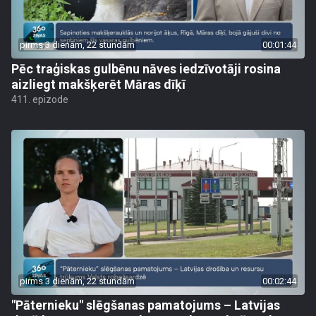
pirms 3 dienām, 22 stundām
00:01:44
Pēc traģiskas gulbēnu nāves iedzīvotāji rosina
aizliegt makšķerēt Māras dīķī
411. epizode
pirms 3 dienām, 22 stundām
00:02:44
"Pāternieku" slēgšanas pamatojums – Latvijas