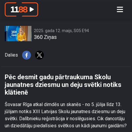
Pēc desmit gadu pārtraukuma Skolu
jaunatnes dziesmu un deju svētki
notiks klātienē
2025. gada 12. maijs, S05 E94
360 Ziņas
Dalies
Pēc desmit gadu pārtraukuma Skolu
jaunatnes dziesmu un deju svētki notiks
klātienē
Šovasar Rīga atkal dimdēs un skanēs - no 5. jūlija līdz 13.
jūlijam notiks XIII Latvijas Skolu jaunatnes dziesmu un deju
svētki. Dalībnieku reģistrācija ir noslēgusies. Cik dancotāju
un dziedātāju piedalīsies svētkos un kādi jaunumi gaidāmi?