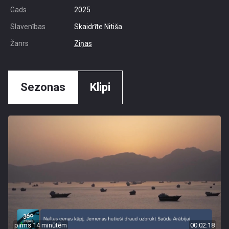
Gads
2025
Slavenības
Skaidrīte Nitiša
Žanrs
Ziņas
Sezonas
Klipi
pirms 14 minūtēm
00:02:18