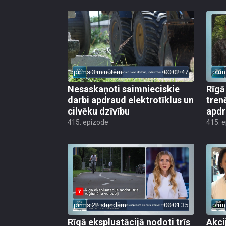
pirms 3 minūtēm
00:02:47
pirm
Nesaskaņoti saimnieciskie
Rīgā
darbi apdraud elektrotīklus un
trenē
cilvēku dzīvību
apd
415. epizode
415. 
pirms 22 stundām
00:01:35
pirm
Rīgā ekspluatācijā nodoti trīs
Akci