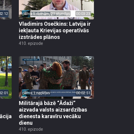
02:12
pirms 6 dienām, 21 stundas
00:03:23
Vladimirs Osečkins: Latvija ir
iekļauta Krievijas operatīvās
izstrādes plānos
410. epizode
02:01
pirms 1 nedēļas
00:02:51
Militārajā bāzē “Ādaži”
aizvada valsts aizsardzības
ācija
dienesta karavīru vecāku
dienu
410. epizode