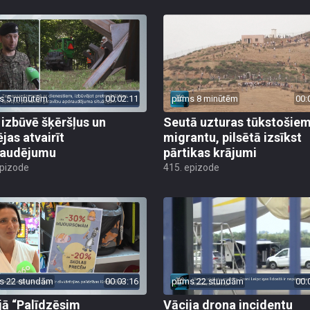
s 5 minūtēm
00:02:11
pirms 8 minūtēm
00:
 izbūvē šķēršļus un
Seutā uzturas tūkstošie
jas atvairīt
migrantu, pilsētā izsīkst
raudējumu
pārtikas krājumi
epizode
415. epizode
s 22 stundām
00:03:16
pirms 22 stundām
00:
jā “Palīdzēsim
Vācija drona incidentu