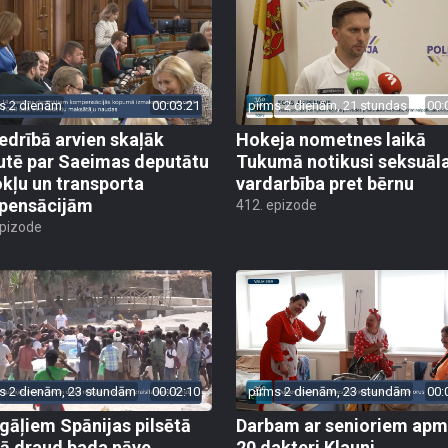
s 2 dienām
00:03:21
pirms 2 dienām, 21 stundas
00:
edrībā arvien skaļāk
Hokeja nometnes laikā
utē par Saeimas deputātu
Tukumā notikusi seksuāl
kļu un transporta
vardarbība pret bērnu
pensācijām
412. epizode
epizode
s 2 dienām, 23 stundām
00:02:10
pirms 2 dienām, 23 stundām
00:
gāļiem Spānijas pilsētā
Darbam ar senioriem apm
ā draud bada nāve
20 dakteri Klauni