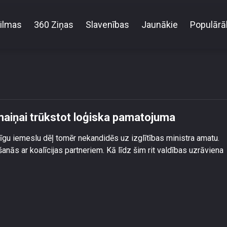
ilmas
360 Ziņas
Slavenības
Jaunākie
Populārā
ts iekavējies – ministru maiņai trūkstot loģiska pam
 maiņai trūkstot loģiska pamatojuma
u iemeslu dēļ tomēr nekandidēs uz izglītības ministra amatu.
anās ar koalīcijas partneriem. Kā līdz šim rit valdības uzrāviena