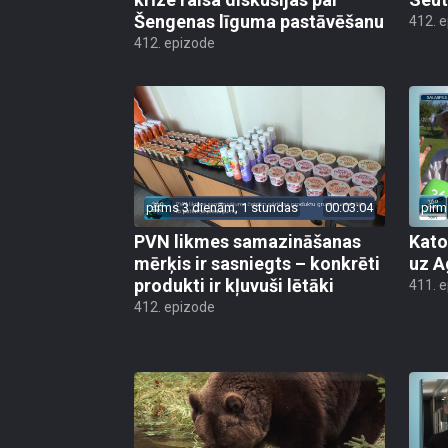
Šengenas līguma pastāvēšanu
412. 
412. epizode
pirms 3 dienām, 1 stundas
00:03:04
pirm
PVN likmes samazināšanas
Kato
mērķis ir sasniegts – konkrēti
uz A
produkti ir kļuvuši lētāki
411. 
412. epizode