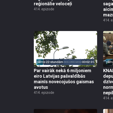
reģionālie veloceļi
saga
aicin
414. epizode
mazn
414. 
pirms 22 stundām
00:02:35
pirm
Par vairāk nekā 6 miljoniem
KNAB
eiro Latvijas pašvaldībās
depu
mainīs novecojušos gaismas
dzīv
avotus
norm
nepi
414. epizode
414. 