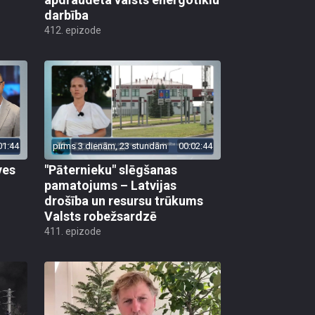
darbība
412. epizode
01:44
pirms 3 dienām, 23 stundām
00:02:44
ves
"Pāternieku" slēgšanas
pamatojums – Latvijas
drošība un resursu trūkums
Valsts robežsardzē
411. epizode