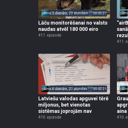
pirms 3 dienām, 23 stundām
00:03:27
pirm
Lāču monitorēšanai no valsts
“airB
naudas atvēl 180 000 eiro
sanā
rezu
411. epizode
411. 
pirms 6 dienām, 21 stundas
00:02:21
pirm
Latviešu valodas apguvei tērē
Grau
miljonus, bet vienotas
apgr
sistēmas joprojām nav
aina
410. epizode
410. 