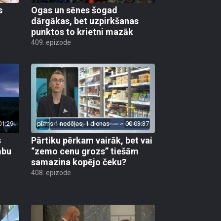
s
Ogas un sēnes šogad
dārgākas, bet uzpirkšanas
punktos to krietni mazāk
409. epizode
01:29
pirms 1 nedēļas, 1 dienas
00:03:37
s
Pārtiku pērkam vairāk, bet vai
mbu
“zemo cenu grozs” tiešām
samazina kopējo čeku?
408. epizode