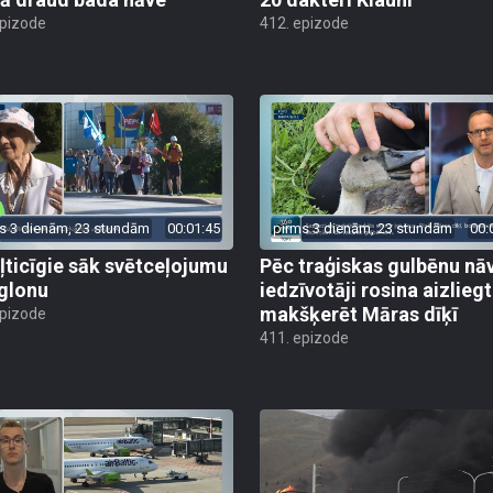
epizode
412. epizode
s 3 dienām, 23 stundām
00:01:45
pirms 3 dienām, 23 stundām
00:
ļticīgie sāk svētceļojumu
Pēc traģiskas gulbēnu nā
glonu
iedzīvotāji rosina aizliegt
makšķerēt Māras dīķī
epizode
411. epizode