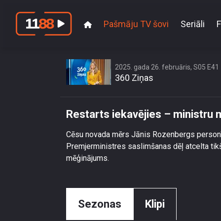
Pašmāju TV šovi
Seriāli
F
Restar
2025. gada 26. februāris, S05 E41
360 Ziņas
Restarts iekavējies – ministru
Cēsu novada mērs Jānis Rozenbergs personīg
Premjerministres saslimšanas dēļ atcelta tikš
mēģinājums.
Sezonas
Klipi