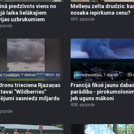
inā piedzīvots viens no
Melleņu zelta drudzis: ka
jā laika lielākajiem
nosaka iepirkuma cenu?
vijas uzbrukumiem
409. epizode
epizode
s 1 nedēļas, 1 dienas
00:01:53
pirms 1 nedēļas, 1 dienas
00:
dronu trieciena Rjazaņas
Francijā fiksē jaunu daba
ktavai “Wildberries”
parādību - pirokumoloni
ējumi sasniedz miljardu
jeb uguns mākoni
408. epizode
epizode