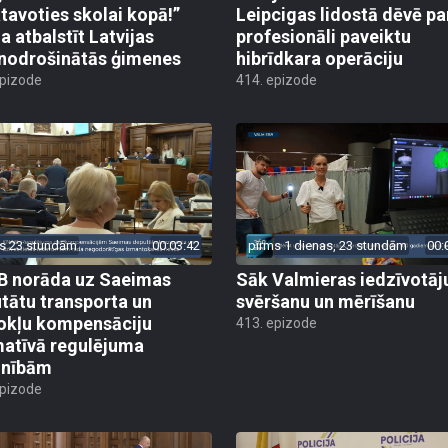
tavoties skolai kopā!”
Leipcigas lidostā dēvē pa
a atbalstīt Latvijas
profesionāli paveiktu
odrošinātās ģimenes
hibrīdkara operāciju
epizode
414. epizode
s 23 stundām
00:03:42
pirms 1 dienas, 23 stundām
00:
 norāda uz Saeimas
Sāk Valmieras iedzīvotāj
tātu transporta un
svēršanu un mērīšanu
okļu kompensāciju
413. epizode
atīvā regulējuma
lnībām
epizode