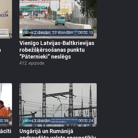
01:02
pirms 2 dienām, 23 stundām
00:02:13
Vienīgo Latvijas-Baltkrievijas
a
robežšķērsošanas punktu
“Pāternieki” neslēgs
412. epizode
02:38
pirms 3 dienām
00:02:24
ācīti
Ungārijā un Rumānijā
apdraudēta valsts energotīklu