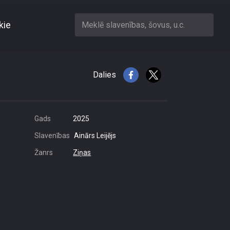
kie
Meklē slavenības, šovus, u.c.
atojuma
Dalies
Gads
2025
Slavenības
Ainārs Leijējs
Žanrs
Ziņas