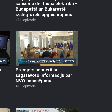
r
sausuma dēļ taupa elektrību –
Budapeštā un Bukarestē
izslēgts ielu apgaismojums
414. epizode
02:22
pirms 1 dienas, 23 stundām
00:02:03
u
Premjers nemierā ar
sagatavoto informāciju par
NVO finansējumu
413. epizode