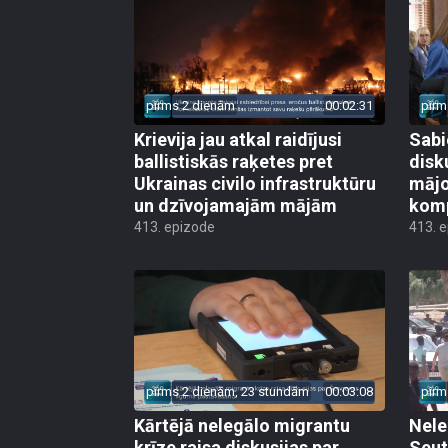
pirms 2 dienām
00:02:31
pirm
Krievija jau atkal raidījusi
Sabi
ballistiskās raķetes pret
disk
Ukrainas civilo infrastruktūru
mājo
un dzīvojamajām mājām
kom
413. epizode
413. 
pirms 2 dienām, 23 stundām
00:03:08
pirm
Kārtējā nelegālo migrantu
Nele
krīze raisa diskusijas par
Seut