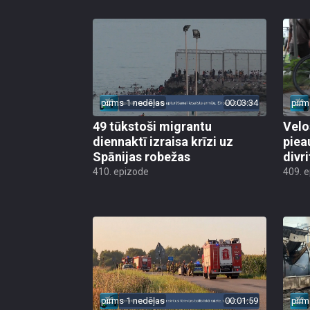
pirms 1 nedēļas
00:03:34
pirm
49 tūkstoši migrantu
Velo
diennaktī izraisa krīzi uz
piea
Spānijas robežas
divri
410. epizode
409. 
pirms 1 nedēļas
00:01:59
pirm