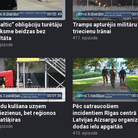
s 4 dienām
00:02:49
pirms 4 dienām
00:
altic” obligāciju turētāju
Tramps apturējis militāru
ksme beidzas bez
triecienu Irānai
ltāta
411. epizode
epizode
s 1 nedēļas
00:01:36
pirms 1 nedēļas
00:
du kulšana uzņem
Pēc satraucošiem
iezienus, bet reģionos
incidentiem Rīgas centrā
 atšķiras
Latvijas Aizsargu organiz
dodas ielu apgaitās
epizode
410. epizode