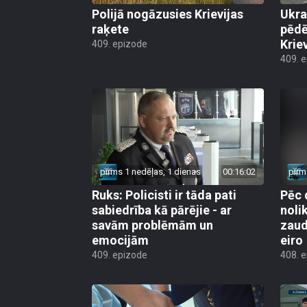
Polijā nogāzusies Krievijas
Ukra
raķete
pēdē
Krie
409. epizode
409. 
pirms 1 nedēļas, 1 dienas
00:16:02
pirm
Ruks: Policisti ir tāda pati
Pēc 
sabiedrība kā pārējie - ar
noli
savām problēmām un
zaud
emocijām
eiro
409. epizode
408. 