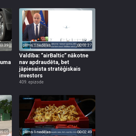
03:39
pirms 1 nedēļas
00:02:27
Valdība: “airBaltic” nākotne
ikuma
nav apdraudēta, bet
jāpiesaista stratēģiskais
investors
409. epizode
05:05
pirms 1 nedēļas
00:02:49