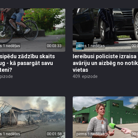
s 1 nedēļas
00:03:33
pirms 1 nedēļas
00:
sipēdu zādzību skaits
Iereibusi policiste izraisa
ug - kā pasargāt savu
avāriju un aizbēg no not
teni?
vietas
epizode
409. epizode
s 1 nedēļas
00:01:58
pirms 1 nedēļas
00: