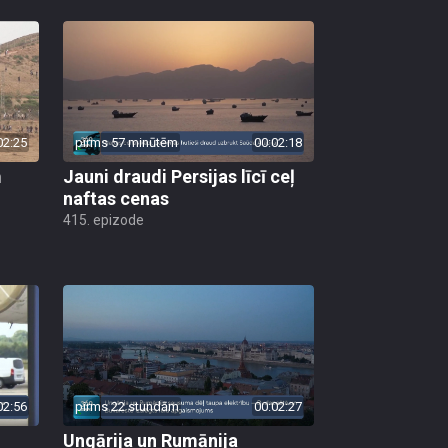
02:25
pirms 57 minūtēm
00:02:18
m
Jauni draudi Persijas līcī ceļ
naftas cenas
415. epizode
02:56
pirms 22 stundām
00:02:27
Ungārija un Rumānija