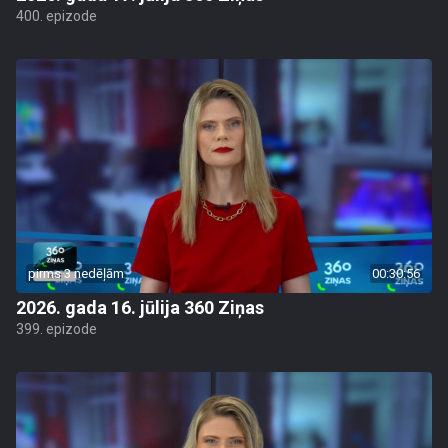
400. epizode
pirms 3 nedēļām
00:30:56
2026. gada 16. jūlija 360 Ziņas
399. epizode