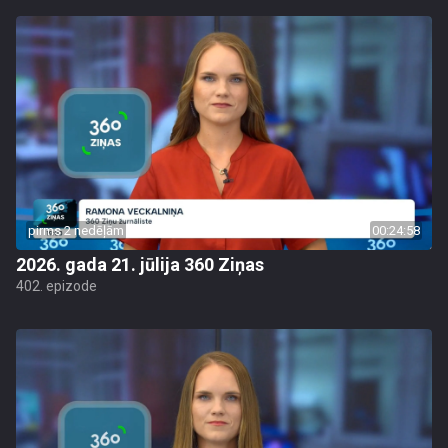
pirms 2 nedēļām
00:24:58
2026. gada 21. jūlija 360 Ziņas
402. epizode