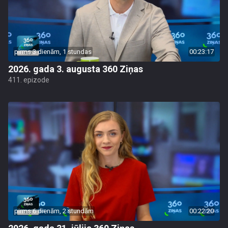
pirms 3 dienām, 1 stundas
00:23:17
2026. gada 3. augusta 360 Ziņas
411. epizode
pirms 6 dienām, 2 stundām
00:22:20