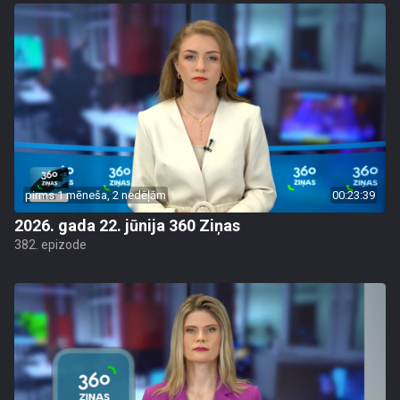
pirms 1 mēneša, 2 nedēļām
00:23:39
2026. gada 22. jūnija 360 Ziņas
382. epizode