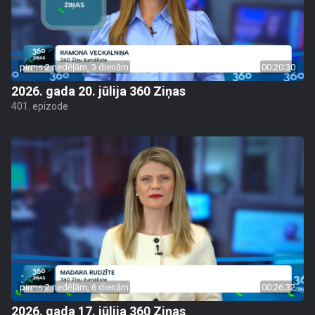
pirms 2 nedēļām, 3 dienām
00:20:30
2026. gada 20. jūlija 360 Ziņas
401. epizode
pirms 2 nedēļām, 6 dienām
00:26:32
2026. gada 17. jūlija 360 Ziņas