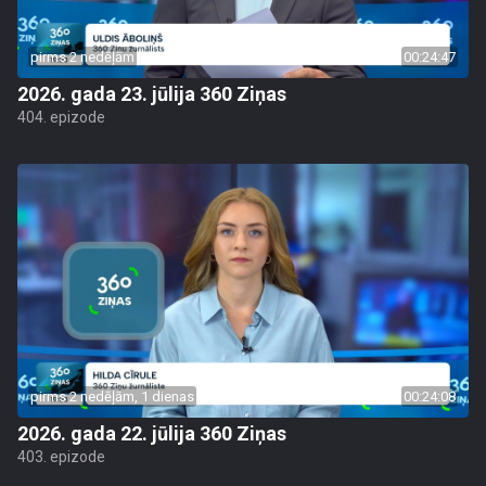
pirms 2 nedēļām
00:24:47
2026. gada 23. jūlija 360 Ziņas
404. epizode
pirms 2 nedēļām, 1 dienas
00:24:08
2026. gada 22. jūlija 360 Ziņas
403. epizode