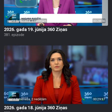
pirms 1 mēneša, 2 nedēļām
00:28:56
2026. gada 19. jūnija 360 Ziņas
381. epizode
pirms 1 mēneša, 2 nedēļām
00:29:37
2026. gada 18. jūnija 360 Ziņas