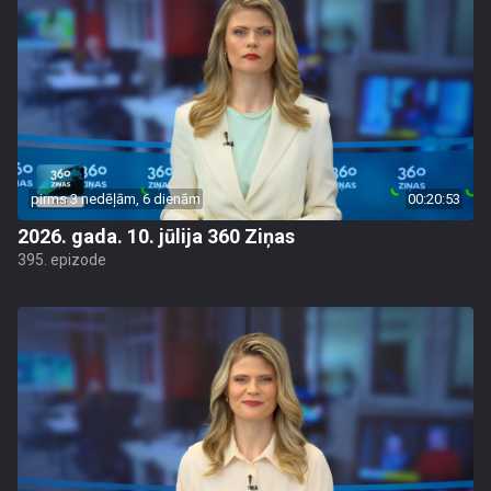
pirms 3 nedēļām, 6 dienām
00:20:53
2026. gada. 10. jūlija 360 Ziņas
395. epizode