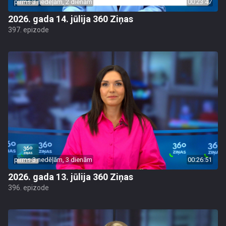
pirms 3 nedēļām, 2 dienām
00:23:47
2026. gada 14. jūlija 360 Ziņas
397. epizode
pirms 3 nedēļām, 3 dienām
00:26:51
2026. gada 13. jūlija 360 Ziņas
396. epizode