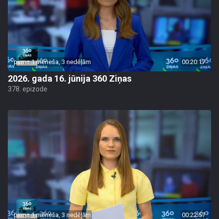
pirms 1 mēneša, 3 nedēļām
00:20:17
2026. gada 16. jūnija 360 Ziņas
378. epizode
pirms 1 mēneša, 3 nedēļām
00:22:57