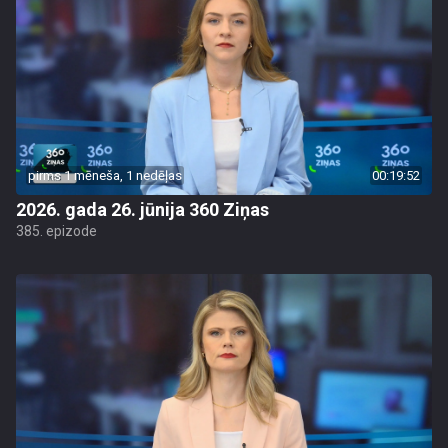
pirms 1 mēneša, 1 nedēļas
00:19:52
2026. gada 26. jūnija 360 Ziņas
385. epizode