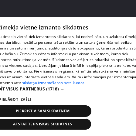
pirms 2 mēnešiem
00:27:13
 tīmekļa vietne izmanto sīkdatnes
2026. gada 5. jūnija 360 Ziņas
 tīmekļa vietnē tiek izmantotas sīkdatnes, lai nodrošinātu un uzlabotu tīmek
371. epizode
nes darbību., nosūtītu personalizētu reklāmu un satura ģenerēšanai, veiktu
āmas un satura mērījumus, auditorijas datu apkopošanu, kā arī produktu izst
zlabošanu. Zemāk sniedzam informāciju par visām sīkdatnēm, kuras tiek
ntotas mūsu tīmekļa vietnēs. Sīkdatnes var atšķirties atkarībā no apmeklētā
rneta vietnes sadaļas. Lietotājam jebkurā brīdī ir iespēja piekrist, atteikties va
īt savu piekrišanu. Piekrišanas sniegšana, kā arī tās atsaukšana vai mainīša
ecas uz visām interneta vietnes sadaļām. Vairāk informācijas par izmantotaj
atnēm skatīt
sīkdatņu izmantošanas noteikumos.
ĪT VISUS PARTNERUS
(1718) →
PIELĀGOT IZVĒLI
PIEKRIST VISĀM SĪKDATNĒM
pirms 2 mēnešiem
00:29:06
ATSTĀT TEHNISKĀS SĪKDATNES
2026. gada 4. jūnija 360 Ziņas
370. epizode