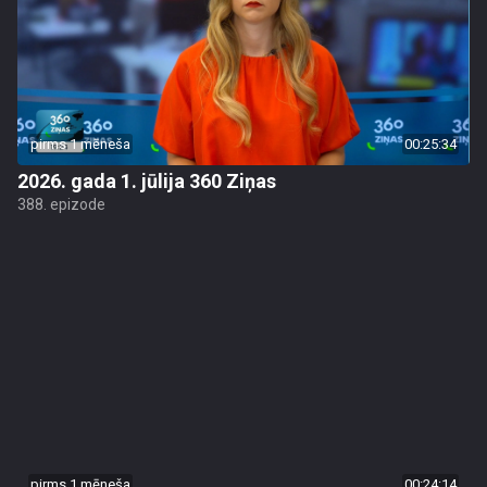
pirms 1 mēneša
00:25:34
2026. gada 1. jūlija 360 Ziņas
388. epizode
pirms 1 mēneša
00:24:14