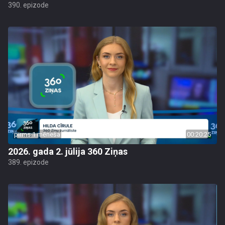
390. epizode
pirms 1 mēneša
00:20:25
2026. gada 2. jūlija 360 Ziņas
389. epizode