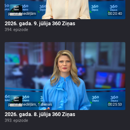
pirms 4 nedēļām
00:20:40
2026. gada. 9. jūlija 360 Ziņas
394. epizode
pirms 4 nedēļām, 1 dienas
00:25:53
2026. gada. 8. jūlija 360 Ziņas
393. epizode