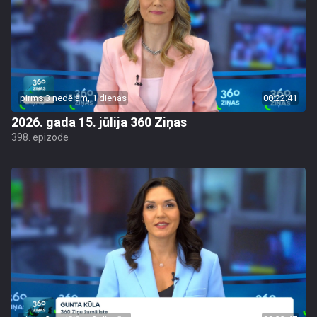
pirms 3 nedēļām, 1 dienas
00:22:41
2026. gada 15. jūlija 360 Ziņas
398. epizode