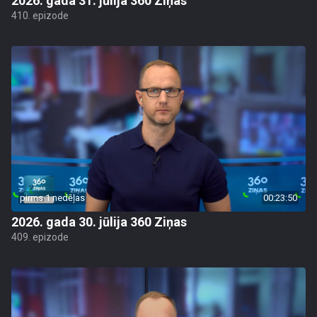
2026. gada 31. jūlija 360 Ziņas
410. epizode
pirms 1 nedēļas
00:23:50
2026. gada 30. jūlija 360 Ziņas
409. epizode