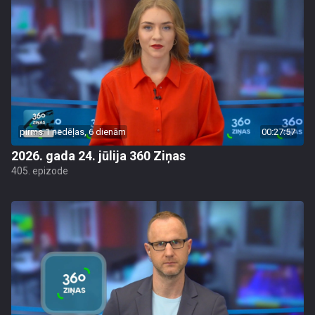
pirms 1 nedēļas, 6 dienām
00:27:57
2026. gada 24. jūlija 360 Ziņas
405. epizode