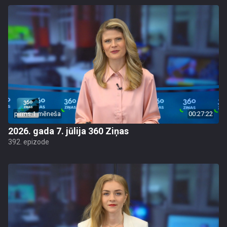
pirms 1 mēneša
00:27:22
2026. gada 7. jūlija 360 Ziņas
392. epizode