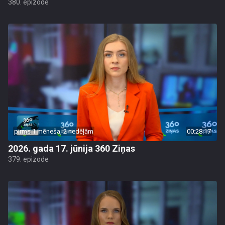
380. epizode
pirms 1 mēneša, 2 nedēļām
00:28:17
2026. gada 17. jūnija 360 Ziņas
379. epizode