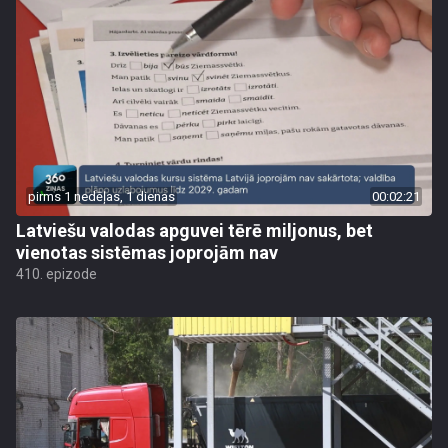
pirms 1 nedēļas, 1 dienas
00:02:21
Latviešu valodas apguvei tērē miljonus, bet
vienotas sistēmas joprojām nav
410. epizode