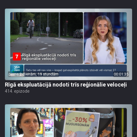
pirms 2 dienām, 19 stundām
00:01:35
Rīgā ekspluatācijā nodoti trīs reģionālie veloceļi
414. epizode