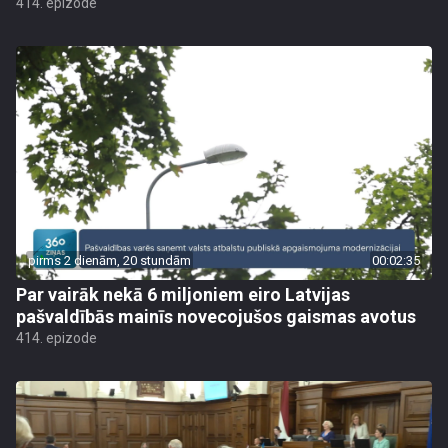
414. epizode
pirms 2 dienām, 20 stundām
00:02:35
Par vairāk nekā 6 miljoniem eiro Latvijas
pašvaldībās mainīs novecojušos gaismas avotus
414. epizode