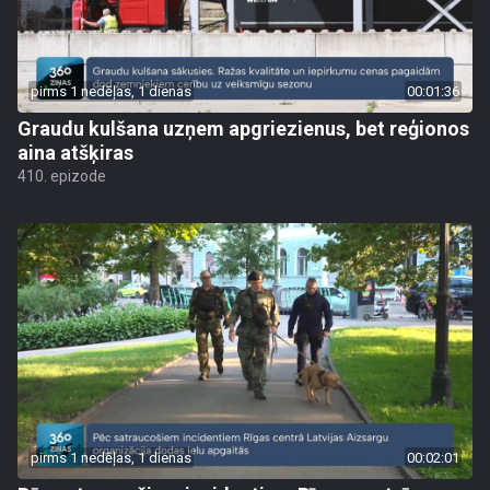
pirms 1 nedēļas, 1 dienas
00:01:36
Graudu kulšana uzņem apgriezienus, bet reģionos
aina atšķiras
410. epizode
pirms 1 nedēļas, 1 dienas
00:02:01