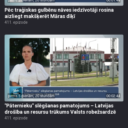
pirms 5 dienām, 20 stundām
00:01:44
Pēc traģiskas gulbēnu nāves iedzīvotāji rosina
aizliegt makšķerēt Māras dīķī
411. epizode
pirms 5 dienām, 20 stundām
00:02:44
"Pāternieku" slēgšanas pamatojums – Latvijas
drošība un resursu trūkums Valsts robežsardzē
411. epizode