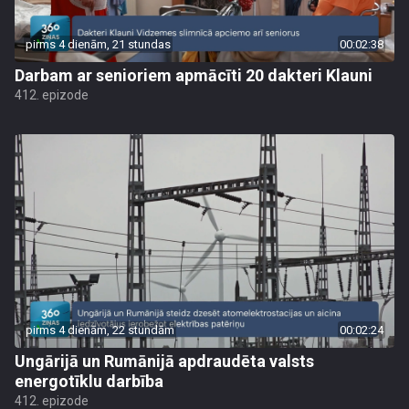
pirms 4 dienām, 21 stundas
00:02:38
Darbam ar senioriem apmācīti 20 dakteri Klauni
412. epizode
pirms 4 dienām, 22 stundām
00:02:24
Ungārijā un Rumānijā apdraudēta valsts
energotīklu darbība
412. epizode