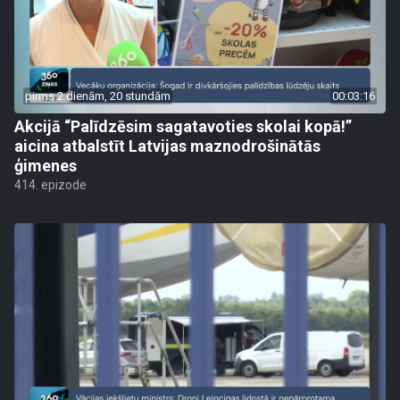
pirms 2 dienām, 20 stundām
00:03:16
Akcijā “Palīdzēsim sagatavoties skolai kopā!”
aicina atbalstīt Latvijas maznodrošinātās
ģimenes
414. epizode