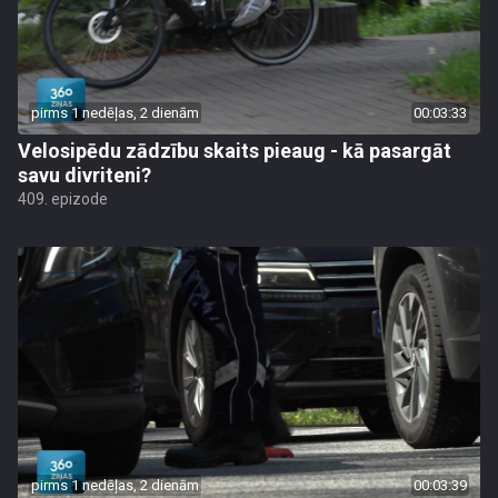
pirms 1 nedēļas, 2 dienām
00:03:33
Velosipēdu zādzību skaits pieaug - kā pasargāt
savu divriteni?
409. epizode
pirms 1 nedēļas, 2 dienām
00:03:39