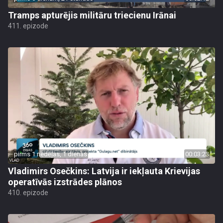
Tramps apturējis militāru triecienu Irānai
411. epizode
pirms 1 nedēļas, 1 dienas
00:03:23
Vladimirs Osečkins: Latvija ir iekļauta Krievijas
operatīvās izstrādes plānos
410. epizode