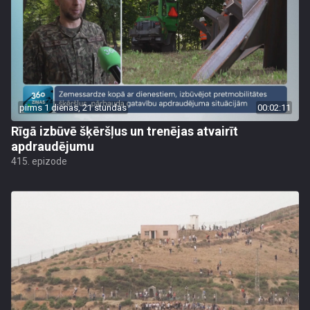
pirms 1 dienas, 21 stundas
00:02:11
Rīgā izbūvē šķēršļus un trenējas atvairīt
apdraudējumu
415. epizode