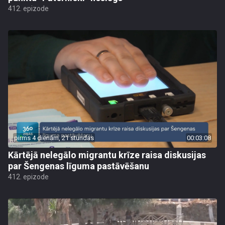
412. epizode
pirms 4 dienām, 21 stundas
00:03:08
Kārtējā nelegālo migrantu krīze raisa diskusijas
par Šengenas līguma pastāvēšanu
412. epizode