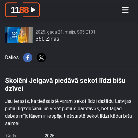
Skolēni Jelgavā piedāvā sekot līdzi
bišu dzīvei
2025. gada 21. maijs, S05 E101
360 Ziņas
Dalies
Skolēni Jelgavā piedāvā sekot līdzi bišu
dzīvei
Jau ierasts, ka tiešsaistē varam sekot līdzi dažādu Latvijas
putnu ligzdošanai un vērot putnus barotavās, bet tagad
dabas mīļotājiem ir iespēja tiešsaistē sekot līdzi kādai bišu
saimei.
Gads
2025