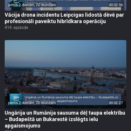
pirms 2 dienām, 20 stundām
00:02:56
Vācija drona incidentu Leipcigas lidostā dēvē par
profesionāli paveiktu hibrīdkara operāciju
414. epizode
pirms 2 dienām, 20 stundām
00:02:27
Ungārija un Rumānija sausuma dēļ taupa elektrību
– Budapeštā un Bukarestē izslēgts ielu
apgaismojums