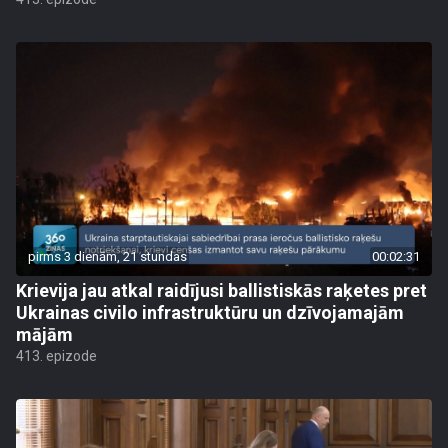
pirms 3 dienām, 21 stundas
00:02:31
Krievija jau atkal raidījusi ballistiskās raķetes pret
Ukrainas civilo infrastruktūru un dzīvojamajām
mājām
413. epizode