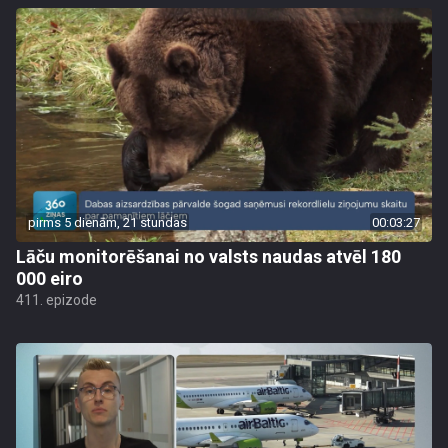
pirms 5 dienām, 21 stundas
00:03:27
Lāču monitorēšanai no valsts naudas atvēl 180
000 eiro
411. epizode