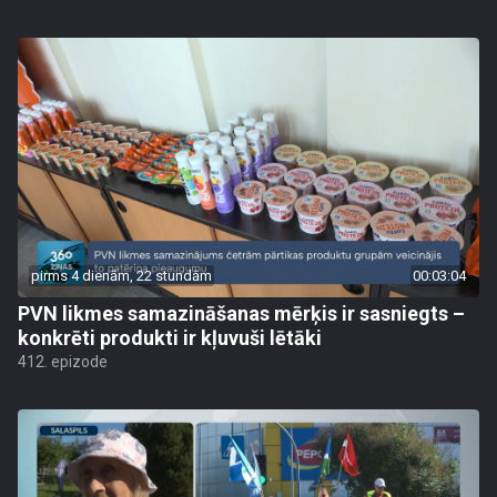
pirms 4 dienām, 22 stundām
00:03:04
PVN likmes samazināšanas mērķis ir sasniegts –
konkrēti produkti ir kļuvuši lētāki
412. epizode