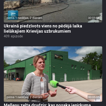
pirms 1 nedēļas, 2 dienām
00:01:58
Ukrainā piedzīvots viens no pēdējā laika
lielākajiem Krievijas uzbrukumiem
409. epizode
pirms 1 nedēļas, 2 dienām
00:05:05
Melleņu zelta drudzis: kas nosaka iepirkuma