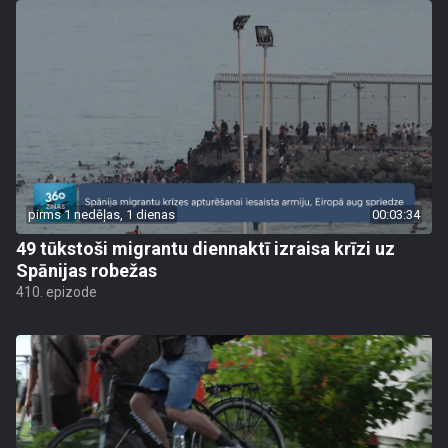
pirms 1 nedēļas, 1 dienas
00:03:34
49 tūkstoši migrantu diennaktī izraisa krīzi uz
Spānijas robežas
410. epizode