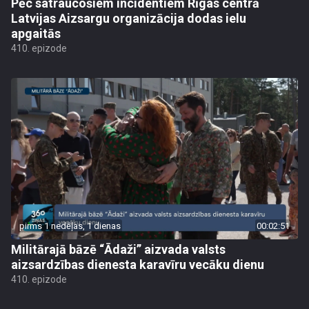
Pēc satraucošiem incidentiem Rīgas centrā
Latvijas Aizsargu organizācija dodas ielu
apgaitās
410. epizode
pirms 1 nedēļas, 1 dienas
00:02:51
Militārajā bāzē “Ādaži” aizvada valsts
aizsardzības dienesta karavīru vecāku dienu
410. epizode