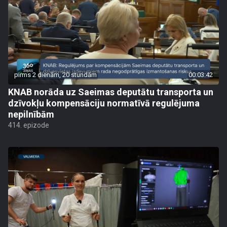
pirms 2 dienām, 20 stundām
00:03:42
KNAB norāda uz Saeimas deputātu transporta un
dzīvokļu kompensāciju normatīvā regulējuma
nepilnībām
414. epizode