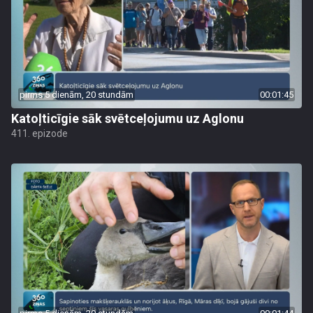
pirms 5 dienām, 20 stundām
00:01:45
Katoļticīgie sāk svētceļojumu uz Aglonu
411. epizode