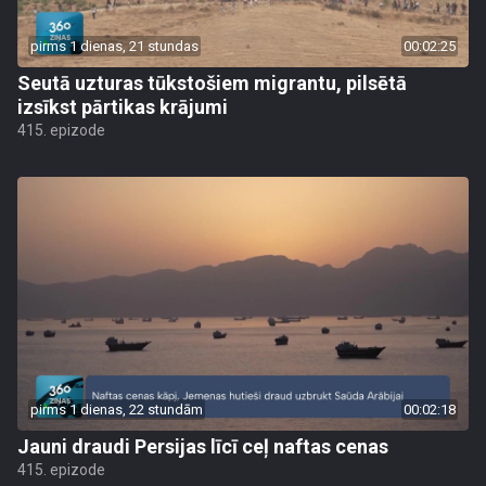
pirms 1 dienas, 21 stundas
00:02:25
Seutā uzturas tūkstošiem migrantu, pilsētā
izsīkst pārtikas krājumi
415. epizode
pirms 1 dienas, 22 stundām
00:02:18
Jauni draudi Persijas līcī ceļ naftas cenas
415. epizode