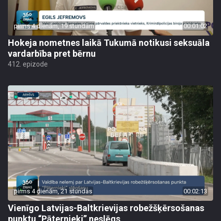
pirms 4 dienām, 19 stundām
00:01:02
Hokeja nometnes laikā Tukumā notikusi seksuāla
vardarbība pret bērnu
412. epizode
pirms 4 dienām, 21 stundas
00:02:13
Vienīgo Latvijas-Baltkrievijas robežšķērsošanas
punktu “Pāternieki” neslēgs