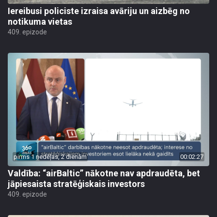
Iereibusi policiste izraisa avāriju un aizbēg no
notikuma vietas
409. epizode
pirms 1 nedēļas, 2 dienām
00:02:27
Valdība: “airBaltic” nākotne nav apdraudēta, bet
jāpiesaista stratēģiskais investors
409. epizode