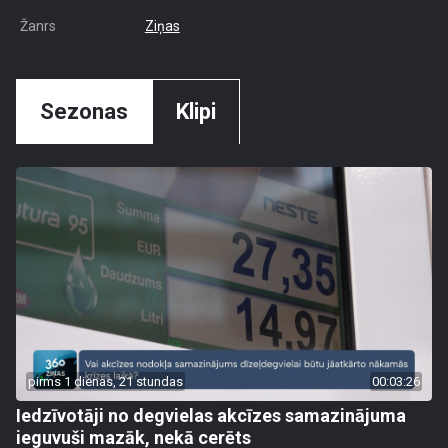
Žanrs
Ziņas
Sezonas
Klipi
pirms 1 dienas, 21 stundas
00:03:26
Iedzīvotāji no degvielas akcīzes samazinājuma
ieguvuši mazāk, nekā cerēts