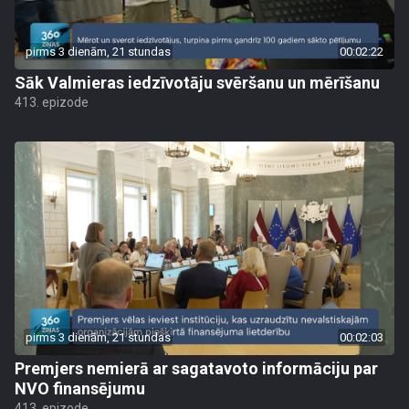
pirms 3 dienām, 21 stundas
00:02:22
Sāk Valmieras iedzīvotāju svēršanu un mērīšanu
413. epizode
pirms 3 dienām, 21 stundas
00:02:03
Premjers nemierā ar sagatavoto informāciju par
NVO finansējumu
413. epizode