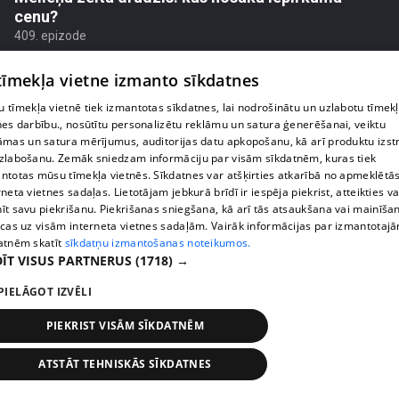
cenu?
409. epizode
 tīmekļa vietne izmanto sīkdatnes
 tīmekļa vietnē tiek izmantotas sīkdatnes, lai nodrošinātu un uzlabotu tīmek
nes darbību., nosūtītu personalizētu reklāmu un satura ģenerēšanai, veiktu
āmas un satura mērījumus, auditorijas datu apkopošanu, kā arī produktu izst
zlabošanu. Zemāk sniedzam informāciju par visām sīkdatnēm, kuras tiek
ntotas mūsu tīmekļa vietnēs. Sīkdatnes var atšķirties atkarībā no apmeklētā
rneta vietnes sadaļas. Lietotājam jebkurā brīdī ir iespēja piekrist, atteikties va
īt savu piekrišanu. Piekrišanas sniegšana, kā arī tās atsaukšana vai mainīša
ecas uz visām interneta vietnes sadaļām. Vairāk informācijas par izmantotaj
atnēm skatīt
sīkdatņu izmantošanas noteikumos.
ĪT VISUS PARTNERUS
(1718) →
pirms 1 nedēļas, 2 dienām
00:02:49
PIELĀGOT IZVĒLI
Ogas un sēnes šogad dārgākas, bet uzpirkšanas
punktos to krietni mazāk
PIEKRIST VISĀM SĪKDATNĒM
409. epizode
ATSTĀT TEHNISKĀS SĪKDATNES