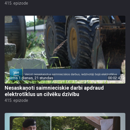
415. epizode
pirms 1 dienas, 21 stundas
00:02:47
Nesaskaņoti saimnieciskie darbi apdraud
elektrotīklus un cilvēku dzīvību
415. epizode