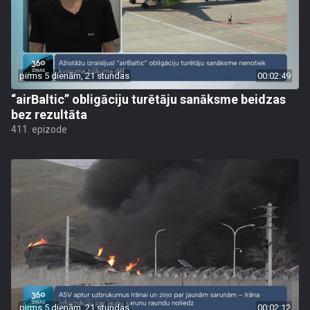
pirms 5 dienām, 21 stundas
00:02:49
“airBaltic” obligāciju turētāju sanāksme beidzas
bez rezultāta
411. epizode
pirms 5 dienām, 21 stundas
00:02:12