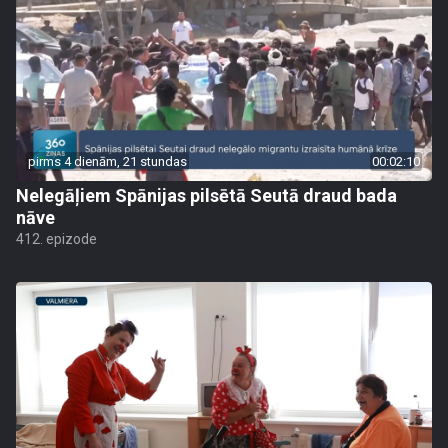
pirms 4 dienām, 21 stundas
00:02:10
Nelegāļiem Spānijas pilsētā Seutā draud bada
nāve
412. epizode