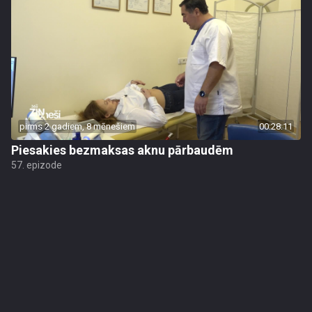
pirms 2 gadiem, 8 mēnešiem
00:28:11
Piesakies bezmaksas aknu pārbaudēm
57. epizode