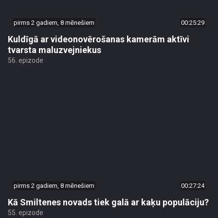
pirms 2 gadiem, 8 mēnešiem
00:25:29
Kuldīgā ar videonovērošanas kamerām aktīvi
tvarsta maluzvejniekus
56. epizode
pirms 2 gadiem, 8 mēnešiem
00:27:24
Kā Smiltenes novads tiek galā ar kaķu populāciju?
55. epizode