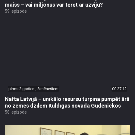
maiss – vai miljonus var tērēt ar uzviju?
59. epizode
pirms 2 gadiem, 8 mēnešiem
00:27:12
Nafta Latvijā – unikālo resursu turpina pumpēt ārā
no zemes dzīlēm Kuldīgas novada Gudeniekos
58. epizode