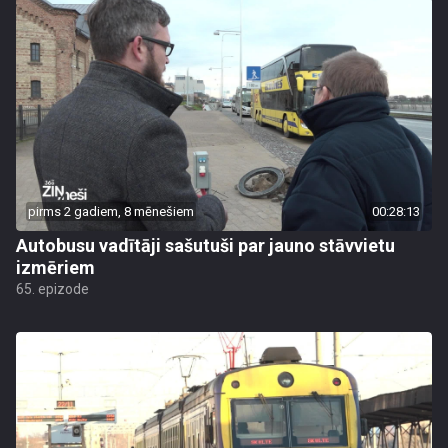
pirms 2 gadiem, 8 mēnešiem
00:28:13
Autobusu vadītāji sašutuši par jauno stāvvietu
izmēriem
65. epizode