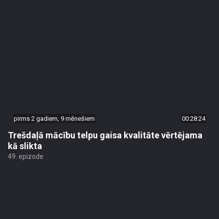
pirms 2 gadiem, 9 mēnešiem
00:28:24
Trešdaļā mācību telpu gaisa kvalitāte vērtējama
kā slikta
49. epizode