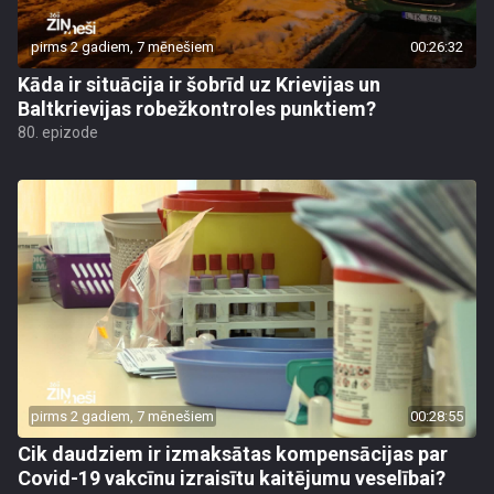
pirms 2 gadiem, 7 mēnešiem
00:26:32
Kāda ir situācija ir šobrīd uz Krievijas un
Baltkrievijas robežkontroles punktiem?
80. epizode
pirms 2 gadiem, 7 mēnešiem
00:28:55
Cik daudziem ir izmaksātas kompensācijas par
Covid-19 vakcīnu izraisītu kaitējumu veselībai?