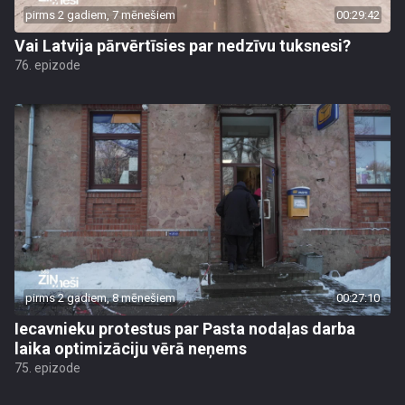
pirms 2 gadiem, 7 mēnešiem
00:29:42
Vai Latvija pārvērtīsies par nedzīvu tuksnesi?
76. epizode
pirms 2 gadiem, 8 mēnešiem
00:27:10
Iecavnieku protestus par Pasta nodaļas darba
laika optimizāciju vērā neņems
75. epizode