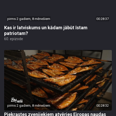
pirms 2 gadiem, 8 mēnešiem
00:28:37
Kas ir latviskums un kādam jābūt īstam
patriotam?
60. epizode
pirms 2 gadiem, 8 mēnešiem
00:28:32
Piekrastes zvenjiekiem atvēries Eiropas naudas