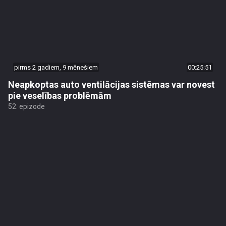
pirms 2 gadiem, 9 mēnešiem
00:25:51
Neapkoptas auto ventilācijas sistēmas var novest
pie veselības problēmām
52. epizode