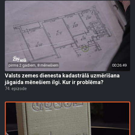
pirms 2 gadiem, 8 mēnešiem
00:26:49
Valsts zemes dienesta kadastrālā uzmērīšana
jāgaida mēnešiem ilgi. Kur ir problēma?
74. epizode