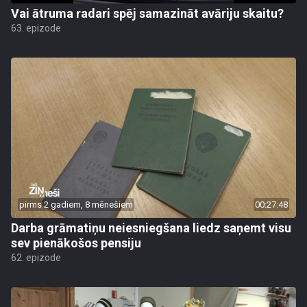
Vai ātruma radari spēj samazināt avāriju skaitu?
63. epizode
pirms 2 gadiem, 8 mēnešiem
00:27:48
Darba grāmatiņu neiesniegšana liedz saņemt visu
sev pienākošos pensiju
62. epizode