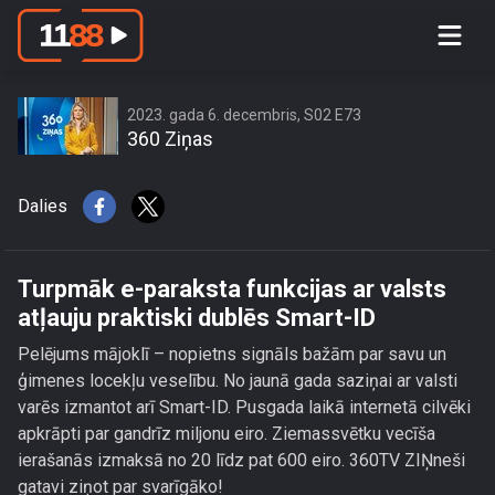
Turpmāk e-paraksta funkcijas ar valsts
atļauju praktiski dublēs Smart-ID
2023. gada 6. decembris, S02 E73
360 Ziņas
Dalies
Turpmāk e-paraksta funkcijas ar valsts
atļauju praktiski dublēs Smart-ID
Pelējums mājoklī – nopietns signāls bažām par savu un
ģimenes locekļu veselību. No jaunā gada saziņai ar valsti
varēs izmantot arī Smart-ID. Pusgada laikā internetā cilvēki
apkrāpti par gandrīz miljonu eiro. Ziemassvētku vecīša
ierašanās izmaksā no 20 līdz pat 600 eiro. 360TV ZIŅneši
gatavi ziņot par svarīgāko!