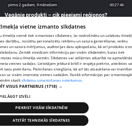
pirms 2 gadiem, 9 mēnešiem
00:27:46
Vegānie produkti – cik pieejami reģionos?
47. epizode
 tīmekļa vietne izmanto sīkdatnes
 tīmekļa vietnē tiek izmantotas sīkdatnes, lai nodrošinātu un uzlabotu tīmek
nes darbību., nosūtītu personalizētu reklāmu un satura ģenerēšanai, veiktu
āmas un satura mērījumus, auditorijas datu apkopošanu, kā arī produktu izst
zlabošanu. Zemāk sniedzam informāciju par visām sīkdatnēm, kuras tiek
ntotas mūsu tīmekļa vietnēs. Sīkdatnes var atšķirties atkarībā no apmeklētā
rneta vietnes sadaļas. Lietotājam jebkurā brīdī ir iespēja piekrist, atteikties va
īt savu piekrišanu. Piekrišanas sniegšana, kā arī tās atsaukšana vai mainīša
ecas uz visām interneta vietnes sadaļām. Vairāk informācijas par izmantotaj
atnēm skatīt
sīkdatņu izmantošanas noteikumos.
ĪT VISUS PARTNERUS
(1718) →
PIELĀGOT IZVĒLI
pirms 2 gadiem, 9 mēnešiem
00:27:42
Ko darīt, ja rodas aizdomas, ka četrkājainā mīluļa
PIEKRIST VISĀM SĪKDATNĒM
nāvē vainojama, iespējams, veterinārā klīnika?
46. epizode
ATSTĀT TEHNISKĀS SĪKDATNES