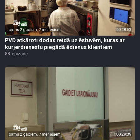
pirms 2 gadiem, 7 mēnešiem
00:28:53
PVD atkāroti dodas reidā uz ēstuvēm, kuras ar
kurjerdienestu piegādā ēdienus klientiem
88. epizode
pirms 2 gadiem, 7 mēnešiem
00:29:39