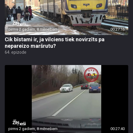
pirms 2 gadiem, 8 mēnešiem
00:27:16
Cik bīstami ir, ja vilciens tiek novirzīts pa
nepareizo maršrutu?
64. epizode
pirms 2 gadiem, 8 mēnešiem
00:27:40