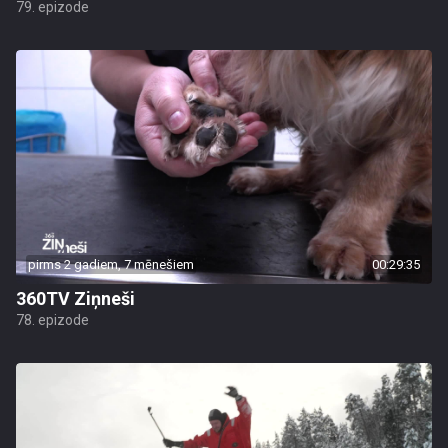
79. epizode
pirms 2 gadiem, 7 mēnešiem
00:29:35
360TV Ziņneši
78. epizode