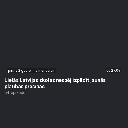
pirms 2 gadiem, 9 mēnešiem
00:27:05
Lielās Latvijas skolas nespēj izpildīt jaunās
platības prasības
54. epizode