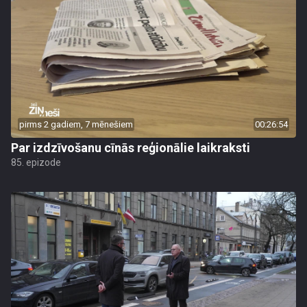
pirms 2 gadiem, 7 mēnešiem
00:26:54
Par izdzīvošanu cīnās reģionālie laikraksti
85. epizode