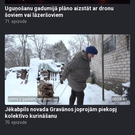
Uguņošanu gadumijā plāno aizstāt ar dronu
šoviem vai lāzeršoviem
71. epizode
pirms 2 gadiem, 8 mēnešiem
00:28:40
Jēkabpils novada Gravānos joprojām piekopj
kolektīvo kurināšanu
70. epizode