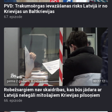
PVD: Trakumsērgas ievazāšanas risks Latvijā ir no
Krievijas un Baltkrievijas
67. epizode
pirms 2 gadiem, 8 mēnešiem
00:27:12
Robežsargiem nav skaidrības, kas būs jādara ar
Latvijā nelegāli mītošajiem Krievijas pilsoņiem
66. epizode