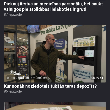
Piekauj ārstus un medicīnas personālu, bet saukt
vainīgos pie atbildības lielākoties ir grūti
87. epizode
pirms 2 gadiem, 7 mēnešiem
00:29:51
Kur nonāk noziedotais tukšās taras depozīts?
86. epizode