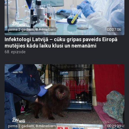
pirms 2 gadiem, 8 mēnešiem
00:27:06
Infektologi Latvijā – cūku gripas paveids Eiropā
mutējies kādu laiku klusi un nemanāmi
68. epizode
pirms 2 gadiem, 8 mēnešiem
00:29:39