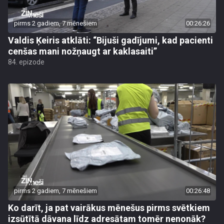
pirms 2 gadiem, 7 mēnešiem
00:26:26
Valdis Ķeiris atklāti: “Bijuši gadījumi, kad pacienti
cenšas mani nožņaugt ar kaklasaiti”
84. epizode
pirms 2 gadiem, 7 mēnešiem
00:26:48
Ko darīt, ja pat vairākus mēnešus pirms svētkiem
izsūtītā dāvana līdz adresātam tomēr nenonāk?