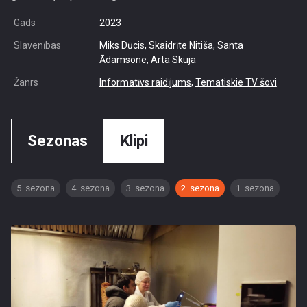
Gads
2023
Slavenības
Miks Dūcis, Skaidrīte Nitiša, Santa
Ādamsone, Arta Skuja
Žanrs
Informatīvs raidījums
,
Tematiskie TV šovi
Sezonas
Klipi
5. sezona
4. sezona
3. sezona
2. sezona
1. sezona