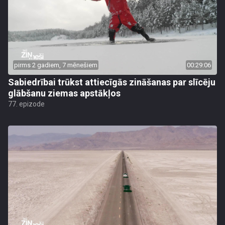
pirms 2 gadiem, 7 mēnešiem
00:29:06
Sabiedrībai trūkst attiecīgās zināšanas par slīcēju
glābšanu ziemas apstākļos
77. epizode