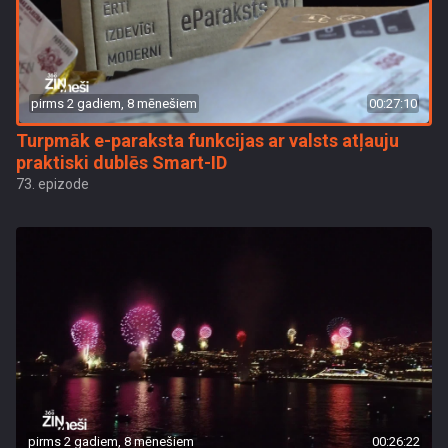
pirms 2 gadiem, 8 mēnešiem
00:27:10
Turpmāk e-paraksta funkcijas ar valsts atļauju
praktiski dublēs Smart-ID
73. epizode
pirms 2 gadiem, 8 mēnešiem
00:26:22