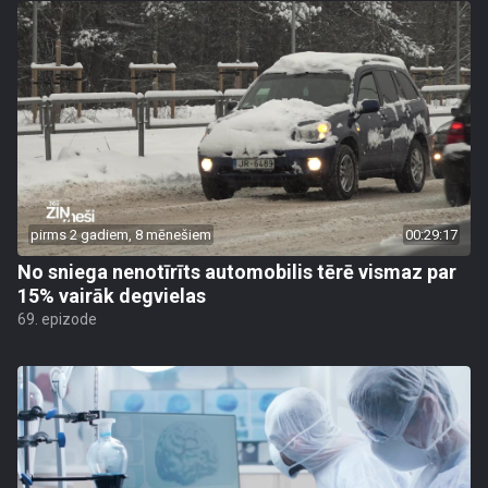
pirms 2 gadiem, 8 mēnešiem
00:29:17
No sniega nenotīrīts automobilis tērē vismaz par
15% vairāk degvielas
69. epizode