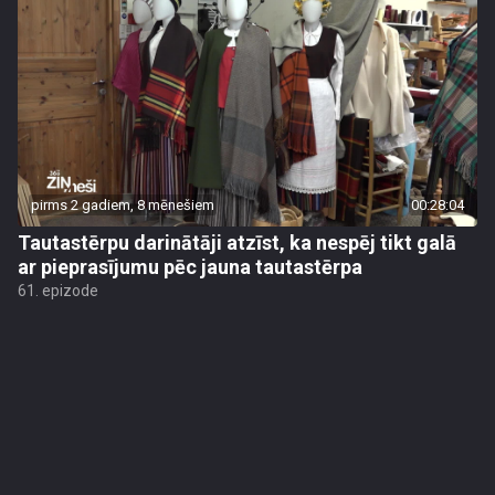
pirms 2 gadiem, 8 mēnešiem
00:28:04
Tautastērpu darinātāji atzīst, ka nespēj tikt galā
ar pieprasījumu pēc jauna tautastērpa
61. epizode