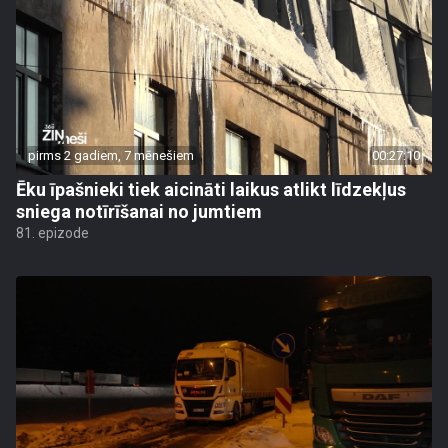
pirms 2 gadiem, 7 mēnešiem
00:27:10
Ēku īpašnieki tiek aicināti laikus atlikt līdzekļus
sniega notīrīšanai no jumtiem
81. epizode