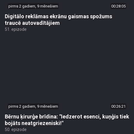
pirms 2 gadiem, 9 mēnešiem
00:28:05
Digitālo reklāmas ekrānu gaismas spožums
traucē autovadītājiem
51. epizode
pirms 2 gadiem, 9 mēnešiem
00:26:21
Bērnu ķirurģe brīdina: "Iedzerot esenci, kuņģis tiek
bojāts neatgriezeniski!"
50. epizode