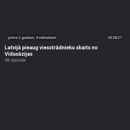
pirms 2 gadiem, 9 mēnešiem
00:28:27
Latvijā pieaug viesstrādnieku skaits no
Vidusāzijas
48. epizode