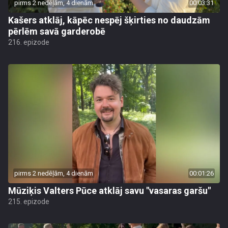
pirms 2 nedēļām, 4 dienām
00:03:31
Kašers atklāj, kāpēc nespēj šķirties no daudzām
pērlēm savā garderobē
216. epizode
pirms 2 nedēļām, 4 dienām
00:01:26
Mūziķis Valters Pūce atklāj savu "vasaras garšu"
215. epizode