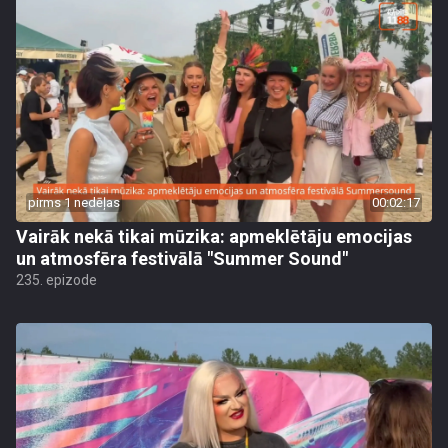
pirms 1 nedēļas
00:02:17
Vairāk nekā tikai mūzika: apmeklētāju emocijas
un atmosfēra festivālā "Summer Sound"
235. epizode