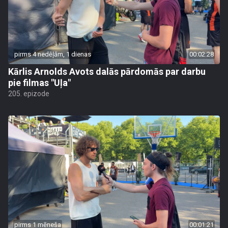
pirms 4 nedēļām, 1 dienas
00:02:28
Kārlis Arnolds Avots dalās pārdomās par darbu
pie filmas "Uļa"
205. epizode
pirms 1 mēneša
00:01:21