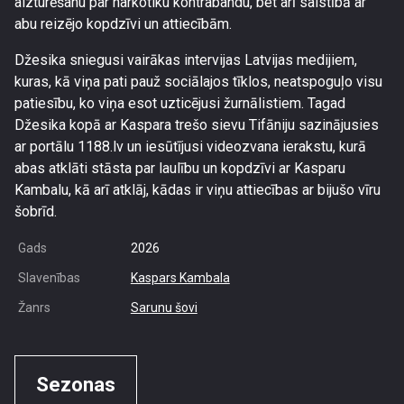
aizturēšanu par narkotiku kontrabandu, bet arī saistībā ar
abu reizējo kopdzīvi un attiecībām.
Džesika sniegusi vairākas intervijas Latvijas medijiem,
kuras, kā viņa pati pauž sociālajos tīklos, neatspoguļo visu
patiesību, ko viņa esot uzticējusi žurnālistiem. Tagad
Džesika kopā ar Kaspara trešo sievu Tifāniju sazinājusies
ar portālu 1188.lv un iesūtījusi videozvana ierakstu, kurā
abas atklāti stāsta par laulību un kopdzīvi ar Kasparu
Kambalu, kā arī atklāj, kādas ir viņu attiecības ar bijušo vīru
šobrīd.
Gads
2026
Slavenības
Kaspars Kambala
Žanrs
Sarunu šovi
Sezonas