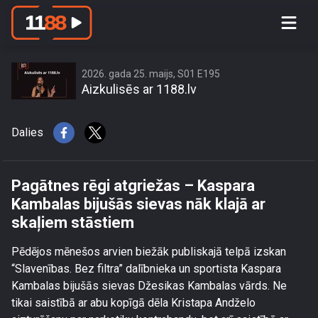
Pagātnes rēgi atgriežas – Kaspara
Kambalas bijušās sievas nāk klajā ar
skaļiem stāstiem
2026. gada 25. maijs, S01 E195
Aizkulisēs ar 1188.lv
Dalies
Pagātnes rēgi atgriežas – Kaspara
Kambalas bijušās sievas nāk klajā ar
skaļiem stāstiem
Pēdējos mēnešos arvien biežāk publiskajā telpā izskan
“Slavenības. Bez filtra” dalībnieka un sportista Kaspara
Kambalas bijušās sievas Džesikas Kambalas vārds. Ne
tikai saistībā ar abu kopīgā dēla Kristapa Andželo