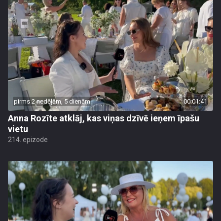
pirms 2 nedēļām, 5 dienām
00:01:41
Anna Rozīte atklāj, kas viņas dzīvē ieņem īpašu
vietu
214. epizode