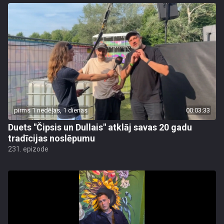
pirms 1 nedēļas, 1 dienas
00:03:33
Duets "Čipsis un Dullais" atklāj savas 20 gadu
tradīcijas noslēpumu
231. epizode