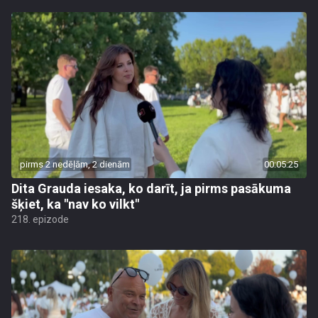
pirms 2 nedēļām, 2 dienām
00:05:25
Dita Grauda iesaka, ko darīt, ja pirms pasākuma
šķiet, ka "nav ko vilkt"
218. epizode