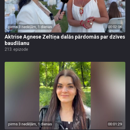
pirms 3 nedēļām, 1 dienas
00:02:06
Aktrise Agnese Zeltiņa dalās pārdomās par dzīves
baudīšanu
213. epizode
pirms 3 nedēļām, 1 dienas
00:01:29