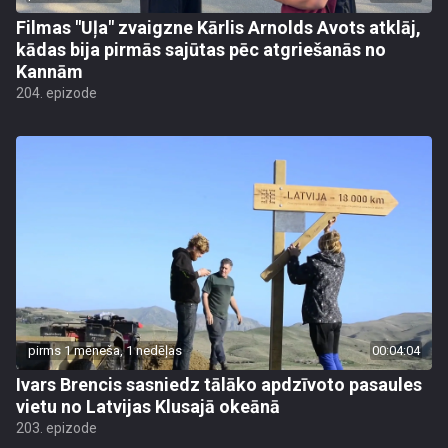
Filmas "Uļa" zvaigzne Kārlis Arnolds Avots atklāj,
kādas bija pirmās sajūtas pēc atgriešanās no
Kannām
204. epizode
pirms 1 mēneša, 1 nedēļas
00:04:04
Ivars Brencis sasniedz tālāko apdzīvoto pasaules
vietu no Latvijas Klusajā okeānā
203. epizode