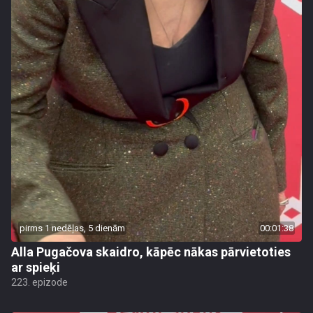
pirms 1 nedēļas, 5 dienām
00:01:38
Alla Pugačova skaidro, kāpēc nākas pārvietoties
ar spieķi
223. epizode