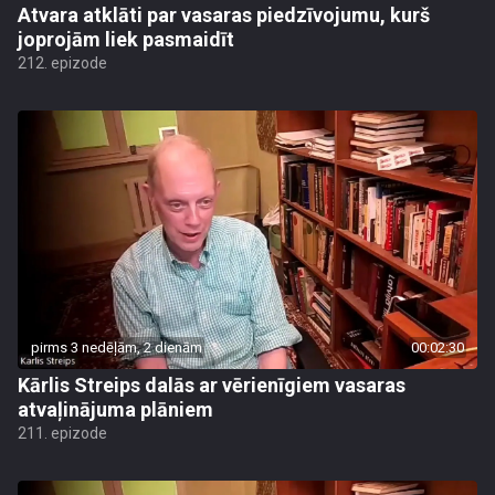
Atvara atklāti par vasaras piedzīvojumu, kurš
joprojām liek pasmaidīt
212. epizode
pirms 3 nedēļām, 2 dienām
00:02:30
Kārlis Streips dalās ar vērienīgiem vasaras
atvaļinājuma plāniem
211. epizode