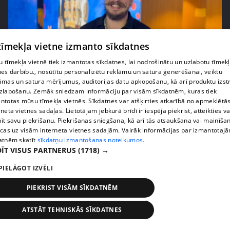
 tīmekļa vietne izmanto sīkdatnes
 tīmekļa vietnē tiek izmantotas sīkdatnes, lai nodrošinātu un uzlabotu tīmek
nes darbību., nosūtītu personalizētu reklāmu un satura ģenerēšanai, veiktu
pirms 1 mēneša, 3 nedēļām
00:01:18
āmas un satura mērījumus, auditorijas datu apkopošanu, kā arī produktu izst
zlabošanu. Zemāk sniedzam informāciju par visām sīkdatnēm, kuras tiek
Mikam Galvanovskim vērienīgi nākotnes plāni
ntotas mūsu tīmekļa vietnēs. Sīkdatnes var atšķirties atkarībā no apmeklētā
attiecībā uz festivālu "Sinners Fest"
rneta vietnes sadaļas. Lietotājam jebkurā brīdī ir iespēja piekrist, atteikties va
201. epizode
īt savu piekrišanu. Piekrišanas sniegšana, kā arī tās atsaukšana vai mainīša
ecas uz visām interneta vietnes sadaļām. Vairāk informācijas par izmantotaj
atnēm skatīt
sīkdatņu izmantošanas noteikumos.
ĪT VISUS PARTNERUS
(1718) →
PIELĀGOT IZVĒLI
PIEKRIST VISĀM SĪKDATNĒM
ATSTĀT TEHNISKĀS SĪKDATNES