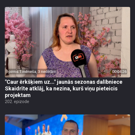
pirms 1 mēneša, 3 nedēļām
00:04:26
"Caur ērkšķiem uz..." jaunās sezonas dalībniece
Skaidrīte atklāj, ka nezina, kurš viņu pieteicis
projektam
202. epizode