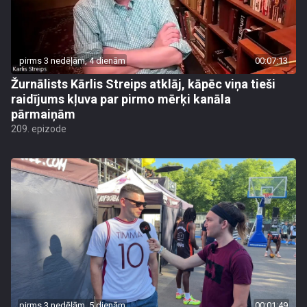
pirms 3 nedēļām, 4 dienām
00:07:13
Žurnālists Kārlis Streips atklāj, kāpēc viņa tieši
raidījums kļuva par pirmo mērķi kanāla
pārmaiņām
209. epizode
pirms 3 nedēļām, 5 dienām
00:01:49