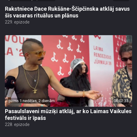
Rakstniece Dace Rukšāne-Ščipčinska atklāj savus
šīs vasaras rituālus un plānus
229. epizode
pirms 1 nedēļas, 2 dienām
00:02:33
Pasaulslaveni mūziķi atklāj, ar ko Laimas Vaikules
festivāls ir īpašs
228. epizode