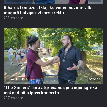
Rihards Lomažs atklāj, ko viņam nozīmē vilkt
mugurā Latvijas izlases kreklu
208. epizode
pirms 4 nedēļām
00:01:26
"The Sinners" bāra atgriešanos pēc ugunsgrēka
ieskandināja īpašs koncerts
207. epizode