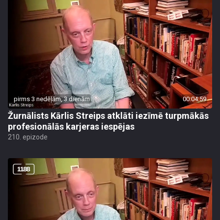
pirms 3 nedēļām, 3 dienām
00:04:59
Žurnālists Kārlis Streips atklāti iezīmē turpmākās
profesionālās karjeras iespējas
210. epizode