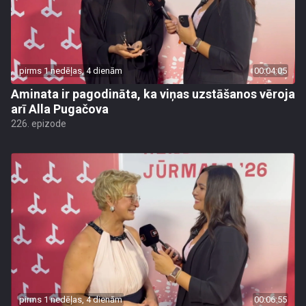
pirms 1 nedēļas, 4 dienām
00:04:05
Aminata ir pagodināta, ka viņas uzstāšanos vēroja
arī Alla Pugačova
226. epizode
pirms 1 nedēļas, 4 dienām
00:06:55