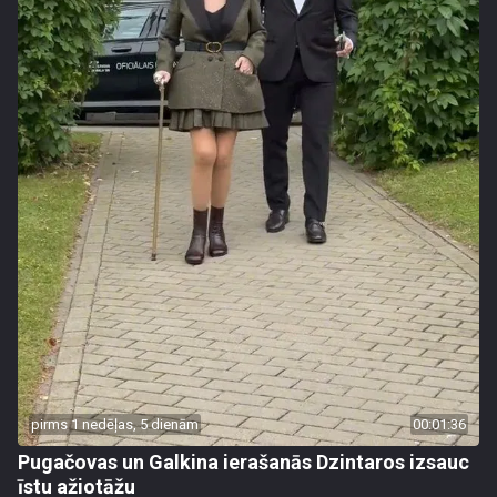
pirms 1 nedēļas, 5 dienām
00:01:36
Pugačovas un Galkina ierašanās Dzintaros izsauc
īstu ažiotāžu