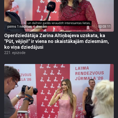
pirms 1 nedēļas, 6 dienām
00:03:11
Operdziedātāja Zarina Altiņbajeva uzskata, ka
"Pūt, vējiņi!" ir viena no skaistākajām dziesmām,
ko viņa dziedājusi
221. epizode