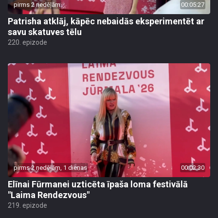
pirms 2 nedēļām
00:05:27
Patrisha atklāj, kāpēc nebaidās eksperimentēt ar
savu skatuves tēlu
220. epizode
pirms 2 nedēļām, 1 dienas
00:02:30
Elīnai Fūrmanei uzticēta īpaša loma festivālā
"Laima Rendezvous"
219. epizode