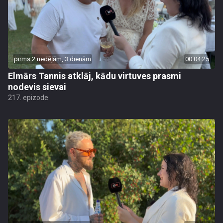
pirms 2 nedēļām, 3 dienām
00:04:25
Elmārs Tannis atklāj, kādu virtuves prasmi
nodevis sievai
217. epizode