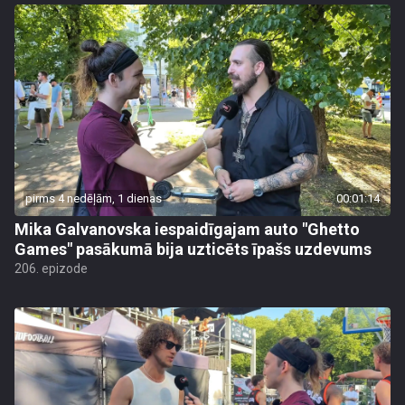
pirms 4 nedēļām, 1 dienas
00:01:14
Mika Galvanovska iespaidīgajam auto "Ghetto
Games" pasākumā bija uzticēts īpašs uzdevums
206. epizode