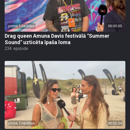
pirms 1 nedēļas
00:05:05
Drag queen Amuna Davis festivālā "Summer
Sound" uzticēta īpaša loma
234. epizode
pirms 1 nedēļas
00:02:54