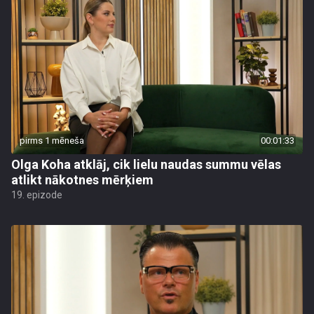
pirms 1 mēneša
00:01:33
Olga Koha atklāj, cik lielu naudas summu vēlas
atlikt nākotnes mērķiem
19. epizode