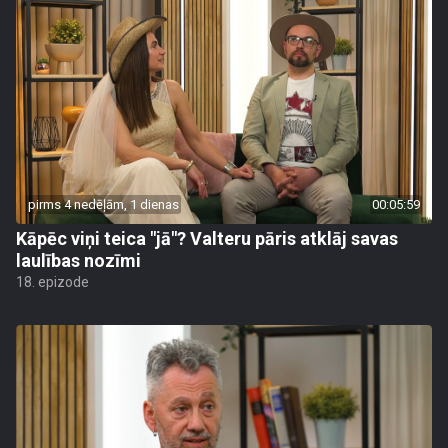
pirms 4 nedēļām, 1 dienas
00:05:59
Kāpēc viņi teica "jā"? Valteru pāris atklāj savas
laulības nozīmi
18. epizode