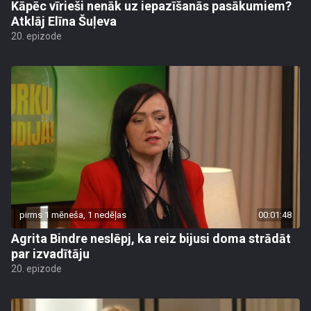
Kāpēc vīrieši nenāk uz iepazīšanās pasākumiem?
Atklāj Elīna Šuļeva
20. epizode
pirms 1 mēneša, 1 nedēļas
00:01:48
Agrita Bindre neslēpj, ka reiz bijusi doma strādāt
par izvadītāju
20. epizode