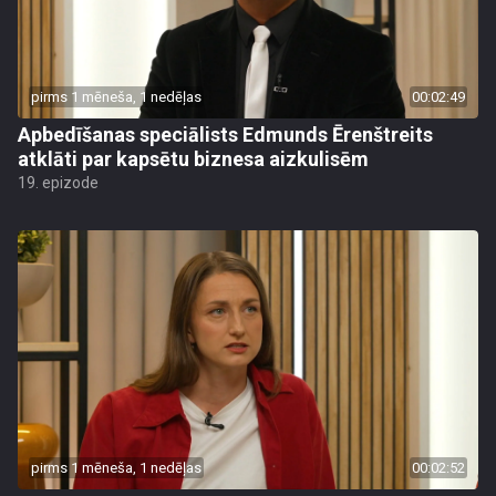
pirms 1 mēneša, 1 nedēļas
00:02:49
Apbedīšanas speciālists Edmunds Ērenštreits
atklāti par kapsētu biznesa aizkulisēm
19. epizode
pirms 1 mēneša, 1 nedēļas
00:02:52