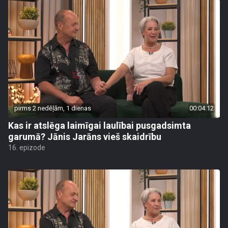
pirms 2 nedēļām, 1 dienas
00:04:12
Kas ir atslēga laimīgai laulībai pusgadsimta
garumā? Jānis Jarāns vieš skaidrību
16. epizode