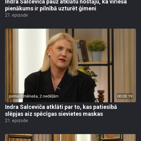
Indra Salceviča pauž atklātu nostāju, ka vīrieša
pienākums ir pilnībā uzturēt ģimeni
21. epizode
pirms 1 mēneša, 2 nedēļām
00:03:19
Indra Salceviča atklāti par to, kas patiesībā
slēpjas aiz spēcīgas sievietes maskas
21. epizode