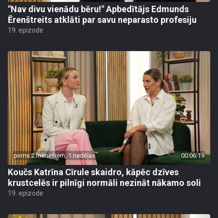
"Nav divu vienādu bēru!" Apbedītājs Edmunds
Ērenštreits atklāti par savu neparasto profesiju
19. epizode
pirms 2 mēnešiem, 1 nedēļas
00:06:19
Koučs Katrīna Cīrule skaidro, kāpēc dzīves
krustcelēs ir pilnīgi normāli nezināt nākamo soli
19. epizode