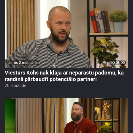
pirms 2 mēnešiem
00:03:05
Viesturs Kohs nāk klajā ar neparastu padomu, kā
randiņā pārbaudīt potenciālo partneri
20. epizode