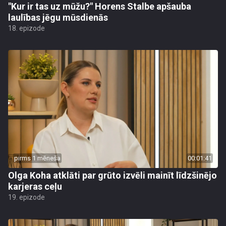
"Kur ir tas uz mūžu?" Horens Stalbe apšauba
laulības jēgu mūsdienās
18. epizode
pirms 1 mēneša
00:01:41
Olga Koha atklāti par grūto izvēli mainīt līdzšinējo
karjeras ceļu
19. epizode