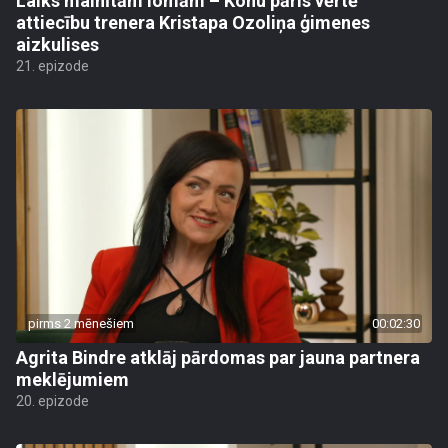
Laiks mainītām lomām – Kohu pāris vērtē
attiecību trenera Kristapa Ozoliņa ģimenes
aizkulises
21. epizode
pirms 2 mēnešiem
00:02:30
Agrita Bindre atklāj pārdomas par jauna partnera
meklējumiem
20. epizode