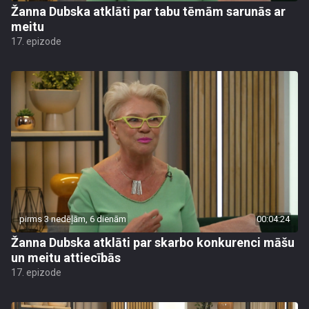
Žanna Dubska atklāti par tabu tēmām sarunās ar
meitu
17. epizode
pirms 3 nedēļām, 6 dienām
00:04:24
Žanna Dubska atklāti par skarbo konkurenci māšu
un meitu attiecībās
17. epizode