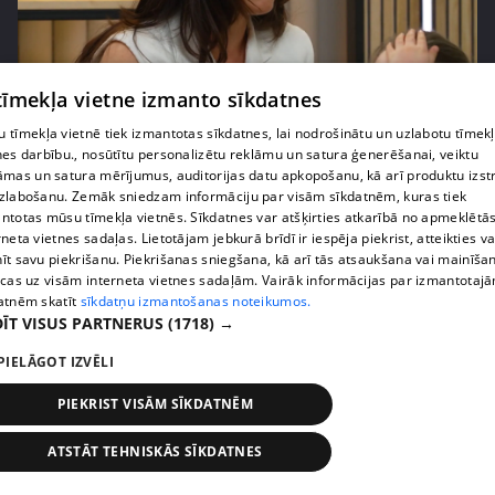
pirms 2 mēnešiem, 3 nedēļām
00:02:42
 tīmekļa vietne izmanto sīkdatnes
Zvanīt vai gaidīt zvanu? Dita Grauda par saziņas
 tīmekļa vietnē tiek izmantotas sīkdatnes, lai nodrošinātu un uzlabotu tīmek
etiķeti starp paaudzēm
nes darbību., nosūtītu personalizētu reklāmu un satura ģenerēšanai, veiktu
17. epizode
āmas un satura mērījumus, auditorijas datu apkopošanu, kā arī produktu izst
zlabošanu. Zemāk sniedzam informāciju par visām sīkdatnēm, kuras tiek
ntotas mūsu tīmekļa vietnēs. Sīkdatnes var atšķirties atkarībā no apmeklētā
rneta vietnes sadaļas. Lietotājam jebkurā brīdī ir iespēja piekrist, atteikties va
īt savu piekrišanu. Piekrišanas sniegšana, kā arī tās atsaukšana vai mainīša
ecas uz visām interneta vietnes sadaļām. Vairāk informācijas par izmantotaj
atnēm skatīt
sīkdatņu izmantošanas noteikumos.
ĪT VISUS PARTNERUS
(1718) →
PIELĀGOT IZVĒLI
PIEKRIST VISĀM SĪKDATNĒM
pirms 2 mēnešiem, 3 nedēļām
00:03:31
ATSTĀT TEHNISKĀS SĪKDATNES
Žanna Dubska atklāti par slēpto sāncensību mātes