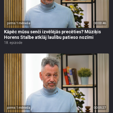
pirms 1 mēneša
00:03:46
Kāpēc mūsu senči izvēlējās precēties? Mūziķis
Horens Stalbe atklāj laulību patieso nozīmi
18. epizode
pirms 1 mēneša
00:05:27