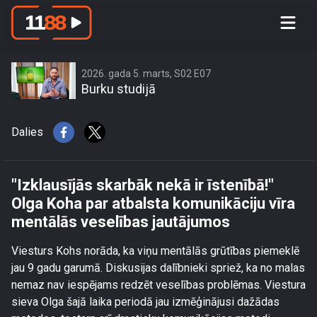
\"Izklausījās skarbāk nekā ir īstenībā!\"
Olga Koha par atbalsta komunikāciju
vīra mentālās veselības jautājumos
2026. gada 5. marts, S02 E07
Burku studijā
Dalies
"Izklausījās skarbāk nekā ir īstenībā!"
Olga Koha par atbalsta komunikāciju vīra
mentālās veselības jautājumos
Viesturs Kohs norāda, ka viņu mentālās grūtības piemeklē
jau 9 gadu garumā. Diskusijas dalībnieki spriež, ka no malas
nemaz nav iespējams redzēt veselības problēmas. Viestura
sieva Olga šajā laika periodā jau izmēģinājusi dažādas