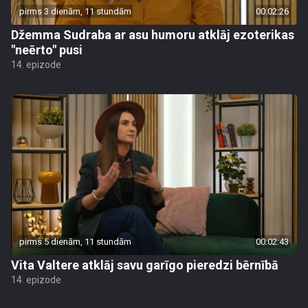
pirms 3 dienām, 11 stundām
00:02:26
Džemma Sudraba ar asu humoru atklāj ezoterikas
"neērto" pusi
14. epizode
pirms 5 dienām, 11 stundām
00:02:43
Vita Valtere atklāj savu garīgo pieredzi bērnībā
14. epizode