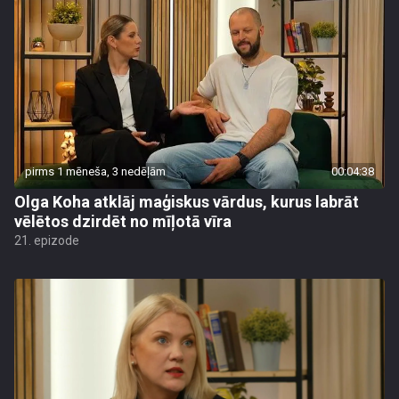
pirms 1 mēneša, 3 nedēļām
00:04:38
Olga Koha atklāj maģiskus vārdus, kurus labrāt
vēlētos dzirdēt no mīļotā vīra
21. epizode