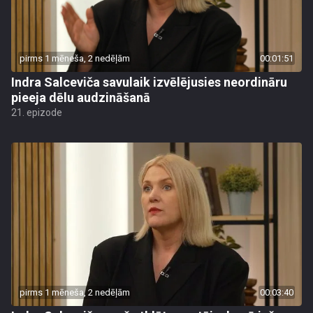
pirms 1 mēneša, 2 nedēļām
00:01:51
Indra Salceviča savulaik izvēlējusies neordināru
pieeja dēlu audzināšanā
21. epizode
pirms 1 mēneša, 2 nedēļām
00:03:40