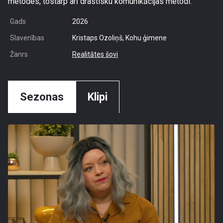
metodes, tostarp arī drastisku komunikācijas metodi.
Gads
2026
Slavenības
Kristaps Ozoliņš, Kohu ģimene
Žanrs
Realitātes šovi
Sezonas
Klipi