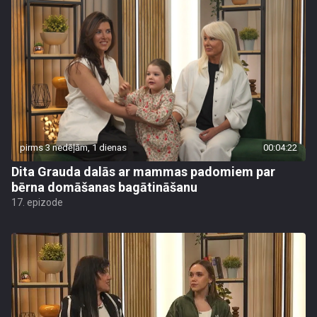
pirms 3 nedēļām, 1 dienas
00:04:22
Dita Grauda dalās ar mammas padomiem par
bērna domāšanas bagātināšanu
17. epizode