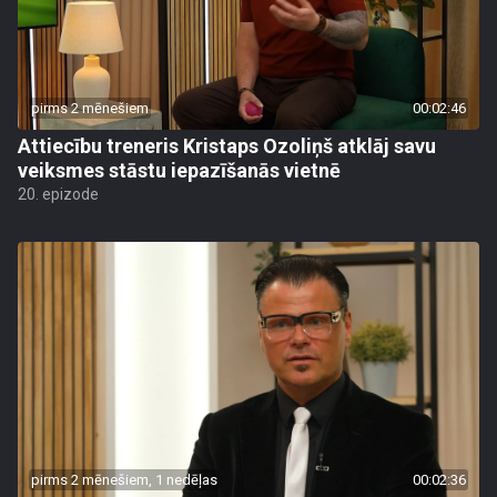
pirms 2 mēnešiem
00:02:46
Attiecību treneris Kristaps Ozoliņš atklāj savu
veiksmes stāstu iepazīšanās vietnē
20. epizode
pirms 2 mēnešiem, 1 nedēļas
00:02:36