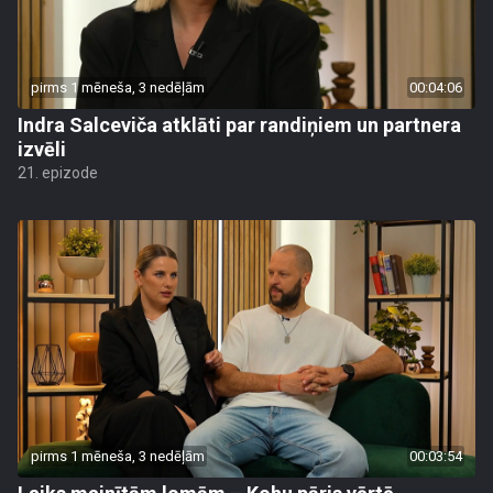
pirms 1 mēneša, 3 nedēļām
00:04:06
Indra Salceviča atklāti par randiņiem un partnera
izvēli
21. epizode
pirms 1 mēneša, 3 nedēļām
00:03:54