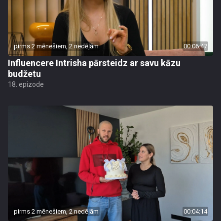
pirms 2 mēnešiem, 2 nedēļām
00:06:47
Influencere Intrisha pārsteidz ar savu kāzu
budžetu
18. epizode
pirms 2 mēnešiem, 2 nedēļām
00:04:14