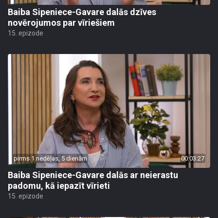
Baiba Sipeniece-Gavare dalās dzīves
novērojumos par vīriešiem
15. epizode
pirms 1 nedēļas, 5 dienām
00:03:27
Baiba Sipeniece-Gavare dalās ar neierastu
padomu, kā iepazīt vīrieti
15. epizode