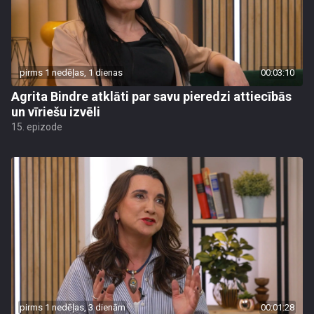
pirms 1 nedēļas, 1 dienas
00:03:10
Agrita Bindre atklāti par savu pieredzi attiecībās
un vīriešu izvēli
15. epizode
pirms 1 nedēļas, 3 dienām
00:01:28