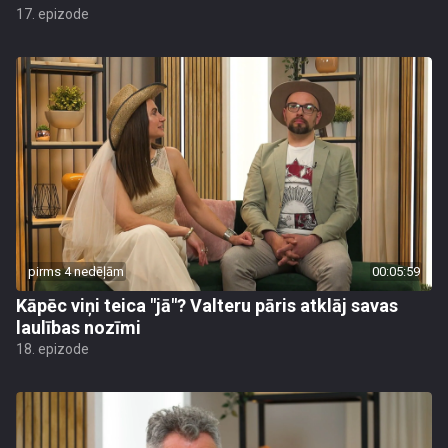
17. epizode
pirms 4 nedēļām
00:05:59
Kāpēc viņi teica "jā"? Valteru pāris atklāj savas
laulības nozīmi
18. epizode