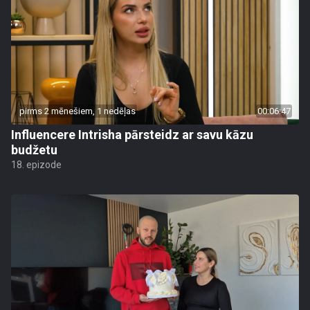
pirms 2 mēnešiem, 1 nedēļas
00:06:47
Influencere Intrisha pārsteidz ar savu kāzu
budžetu
18. epizode