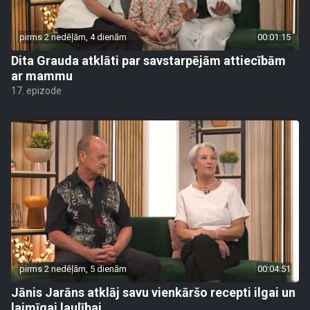
pirms 2 nedēļām, 4 dienām
00:01:15
Dita Grauda atklāti par savstarpējām attiecībām
ar mammu
17. epizode
pirms 2 nedēļām, 5 dienām
00:04:51
Jānis Jarāns atklāj savu vienkāršo recepti ilgai un
laimīgai laulībai