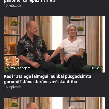
padomu, kā iepazīt vīrieti
15. epizode
pirms 2 nedēļām
00:04:12
Kas ir atslēga laimīgai laulībai pusgadsimta
garumā? Jānis Jarāns vieš skaidrību
16. epizode