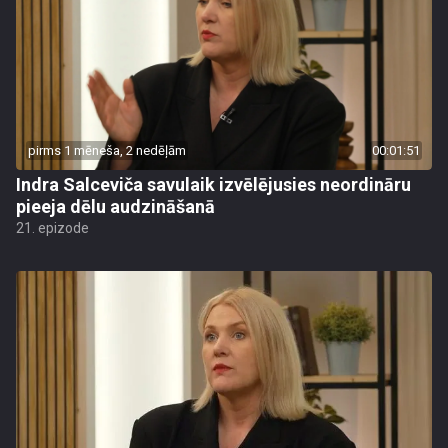
pirms 1 mēneša, 2 nedēļām
00:01:51
Indra Salceviča savulaik izvēlējusies neordināru
pieeja dēlu audzināšanā
21. epizode