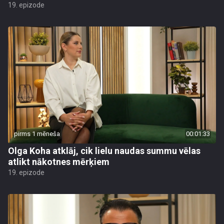
19. epizode
pirms 1 mēneša
00:01:33
Olga Koha atklāj, cik lielu naudas summu vēlas
atlikt nākotnes mērķiem
19. epizode