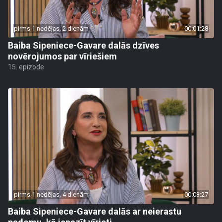
pirms 1 nedēļas, 2 dienām
00:01:28
Baiba Sipeniece-Gavare dalās dzīves
novērojumos par vīriešiem
15. epizode
pirms 1 nedēļas, 4 dienām
00:03:27
Baiba Sipeniece-Gavare dalās ar neierastu