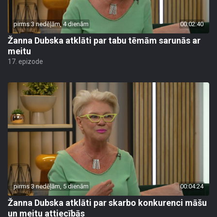
pirms 3 nedēļām, 4 dienām
00:02:40
Žanna Dubska atklāti par tabu tēmām sarunās ar
meitu
17. epizode
pirms 3 nedēļām, 5 dienām
00:04:24
Žanna Dubska atklāti par skarbo konkurenci māšu
un meitu attiecībās