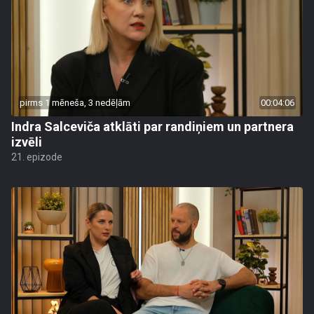
pirms 1 mēneša, 3 nedēļām
00:04:06
Indra Salceviča atklāti par randiņiem un partnera
izvēli
21. epizode