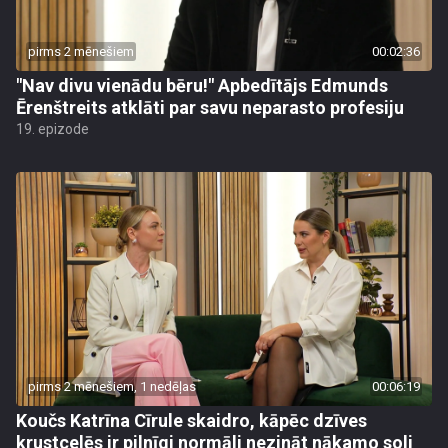
pirms 2 mēnešiem
00:02:36
"Nav divu vienādu bēru!" Apbedītājs Edmunds
Ērenštreits atklāti par savu neparasto profesiju
19. epizode
pirms 2 mēnešiem, 1 nedēļas
00:06:19
Koučs Katrīna Cīrule skaidro, kāpēc dzīves
krustcelēs ir pilnīgi normāli nezināt nākamo soli