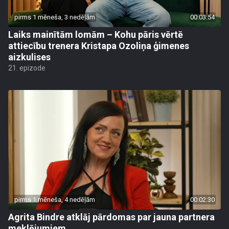
pirms 1 mēneša, 3 nedēļām
00:03:54
Laiks mainītām lomām – Kohu pāris vērtē
attiecību trenera Kristapa Ozoliņa ģimenes
aizkulises
21. epizode
pirms 1 mēneša, 4 nedēļām
00:02:30
Agrita Bindre atklāj pārdomas par jauna partnera
meklējumiem