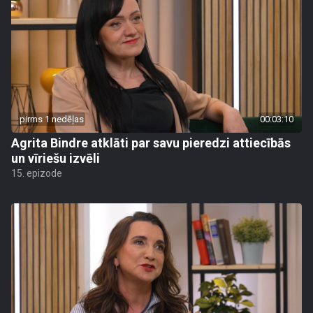
pirms 1 nedēļas
00:03:10
Agrita Bindre atklāti par savu pieredzi attiecībās
un vīriešu izvēli
15. epizode