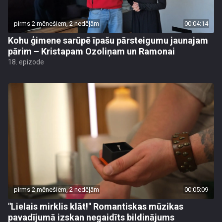
pirms 2 mēnešiem, 2 nedēļām
00:04:14
Kohu ģimene sarūpē īpašu pārsteigumu jaunajam
pārim – Kristapam Ozoliņam un Ramonai
18. epizode
pirms 2 mēnešiem, 2 nedēļām
00:05:09
"Lielais mirklis klāt!" Romantiskas mūzikas
pavadījumā izskan negaidīts bildinājums