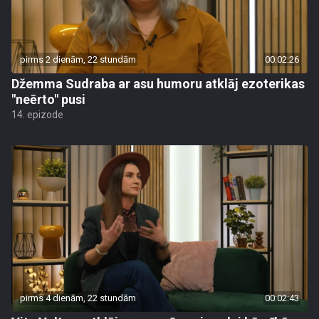
pirms 2 dienām, 22 stundām
00:02:26
Džemma Sudraba ar asu humoru atklāj ezoterikas
"neērto" pusi
14. epizode
pirms 4 dienām, 22 stundām
00:02:43