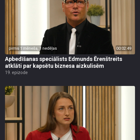
pirms 1 mēneša, 1 nedēļas
00:02:49
Apbedīšanas speciālists Edmunds Ērenštreits
atklāti par kapsētu biznesa aizkulisēm
19. epizode