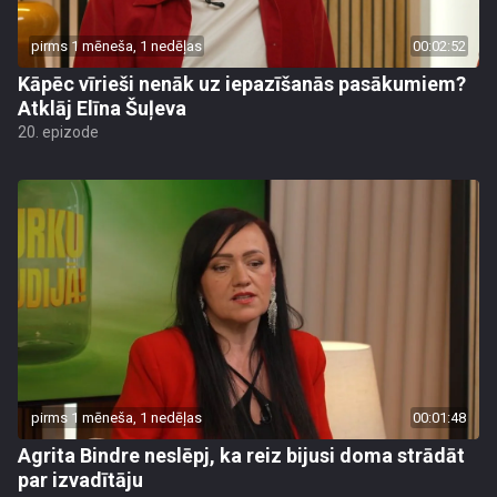
pirms 1 mēneša, 1 nedēļas
00:02:52
Kāpēc vīrieši nenāk uz iepazīšanās pasākumiem?
Atklāj Elīna Šuļeva
20. epizode
pirms 1 mēneša, 1 nedēļas
00:01:48
Agrita Bindre neslēpj, ka reiz bijusi doma strādāt
par izvadītāju