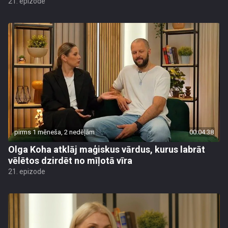
21. epizode
pirms 1 mēneša, 2 nedēļām
00:04:38
Olga Koha atklāj maģiskus vārdus, kurus labrāt
vēlētos dzirdēt no mīļotā vīra
21. epizode