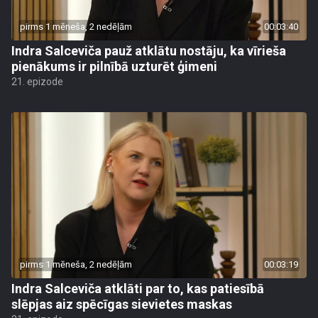
pirms 1 mēneša, 2 nedēļām
00:03:40
Indra Salceviča pauž atklātu nostāju, ka vīrieša
pienākums ir pilnībā uzturēt ģimeni
21. epizode
pirms 1 mēneša, 2 nedēļām
00:03:19
Indra Salceviča atklāti par to, kas patiesībā
slēpjas aiz spēcīgas sievietes maskas