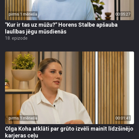
pirms 1 mēneša
00:05:27
"Kur ir tas uz mūžu?" Horens Stalbe apšauba
laulības jēgu mūsdienās
18. epizode
pirms 1 mēneša
00:01:41
Olga Koha atklāti par grūto izvēli mainīt līdzšinējo
karjeras ceļu