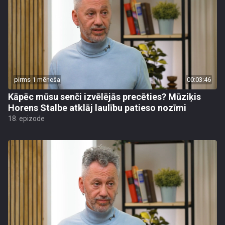
pirms 1 mēneša
00:03:46
Kāpēc mūsu senči izvēlējās precēties? Mūziķis
Horens Stalbe atklāj laulību patieso nozīmi
18. epizode