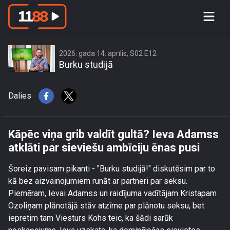
Kāpēc viņa grib valdīt gultā? Ieva
Adamss atklāti par sieviešu ambīciju
ēnas pusi
2026. gada 14. aprīlis, S02 E12
Burku studijā
Dalies
Kāpēc viņa grib valdīt gultā? Ieva Adamss
atklāti par sieviešu ambīciju ēnas pusi
Šoreiz pavisam pikanti - "Burku studijā!" diskutēsim par to
kā bez aizvainojumiem runāt ar partneri par seksu.
Piemēram, Ievai Adamss un raidījuma vadītājam Kristapam
Ozoliņam plānotājā stāv atzīme par plānotu seksu, bet
iepretim tam Viesturs Kohs teic, ka šādi sarūk