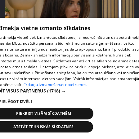
 tīmekļa vietne izmanto sīkdatnes
 tīmekļa vietnē tiek izmantotas sīkdatnes, lai nodrošinātu un uzlabotu tīmek
pirms 2 mēnešiem, 3 nedēļām
00:02:42
nes darbību., nosūtītu personalizētu reklāmu un satura ģenerēšanai, veiktu
āmas un satura mērījumus, auditorijas datu apkopošanu, kā arī produktu izst
Zvanīt vai gaidīt zvanu? Dita Grauda par saziņas
zlabošanu. Zemāk sniedzam informāciju par visām sīkdatnēm, kuras tiek
etiķeti starp paaudzēm
ntotas mūsu tīmekļa vietnēs. Sīkdatnes var atšķirties atkarībā no apmeklētā
17. epizode
rneta vietnes sadaļas. Lietotājam jebkurā brīdī ir iespēja piekrist, atteikties va
īt savu piekrišanu. Piekrišanas sniegšana, kā arī tās atsaukšana vai mainīša
ecas uz visām interneta vietnes sadaļām. Vairāk informācijas par izmantotaj
atnēm skatīt
sīkdatņu izmantošanas noteikumos.
ĪT VISUS PARTNERUS
(1718) →
PIELĀGOT IZVĒLI
PIEKRIST VISĀM SĪKDATNĒM
ATSTĀT TEHNISKĀS SĪKDATNES