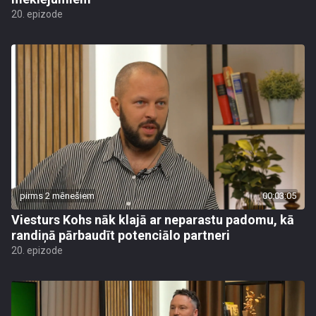
20. epizode
pirms 2 mēnešiem
00:03:05
Viesturs Kohs nāk klajā ar neparastu padomu, kā
randiņā pārbaudīt potenciālo partneri
20. epizode