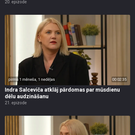
20. epizode
pirms 1 mēneša, 1 nedēļas
00:02:35
Indra Salceviča atklāj pārdomas par mūsdienu
dēlu audzināšanu
21. epizode