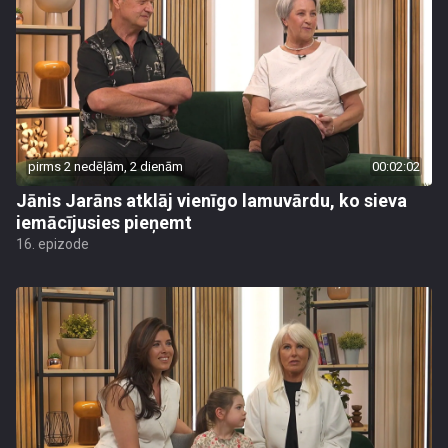
pirms 2 nedēļām, 2 dienām
00:02:02
Jānis Jarāns atklāj vienīgo lamuvārdu, ko sieva
iemācījusies pieņemt
16. epizode