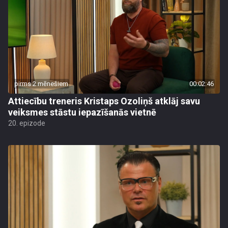
pirms 2 mēnešiem
00:02:46
Attiecību treneris Kristaps Ozoliņš atklāj savu
veiksmes stāstu iepazīšanās vietnē
20. epizode