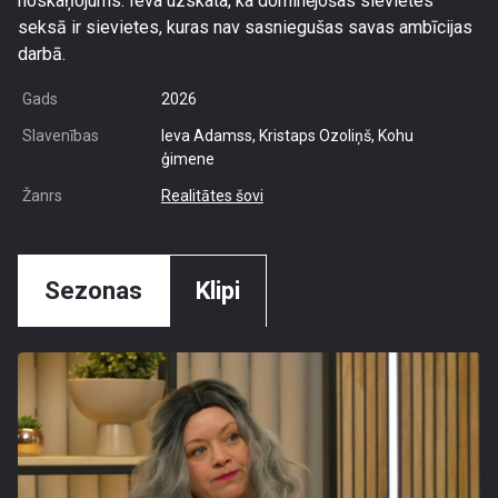
noskaņojums. Ieva uzskata, ka dominējošas sievietes
seksā ir sievietes, kuras nav sasniegušas savas ambīcijas
darbā.
Gads
2026
Slavenības
Ieva Adamss, Kristaps Ozoliņš, Kohu
ģimene
Žanrs
Realitātes šovi
Sezonas
Klipi