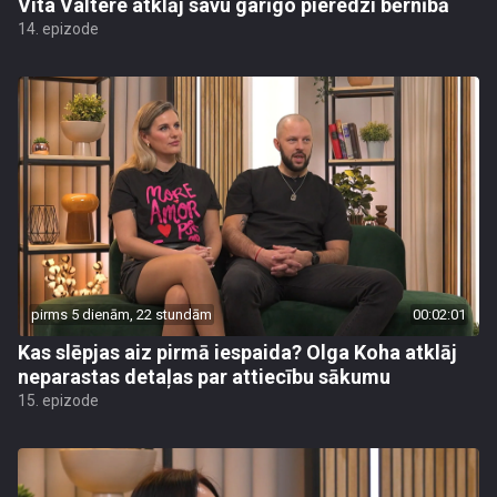
Vita Valtere atklāj savu garīgo pieredzi bērnībā
14. epizode
pirms 5 dienām, 22 stundām
00:02:01
Kas slēpjas aiz pirmā iespaida? Olga Koha atklāj
neparastas detaļas par attiecību sākumu
15. epizode