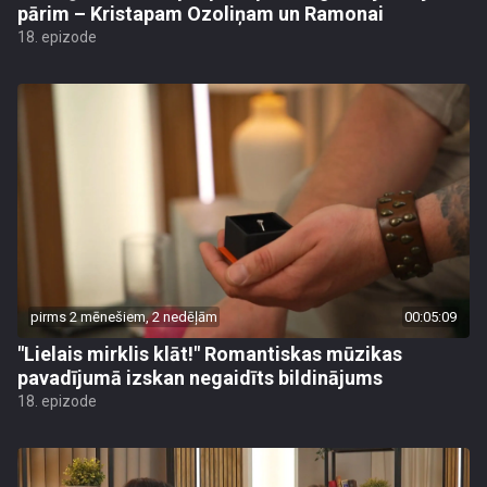
pārim – Kristapam Ozoliņam un Ramonai
18. epizode
pirms 2 mēnešiem, 2 nedēļām
00:05:09
"Lielais mirklis klāt!" Romantiskas mūzikas
pavadījumā izskan negaidīts bildinājums
18. epizode