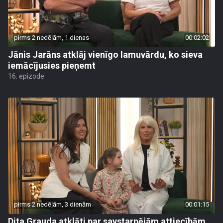
pirms 2 nedēļām, 1 dienas
00:02:02
Jānis Jarāns atklāj vienīgo lamuvārdu, ko sieva
iemācījusies pieņemt
16. epizode
pirms 2 nedēļām, 3 dienām
00:01:15
Dita Grauda atklāti par savstarpējām attiecībām