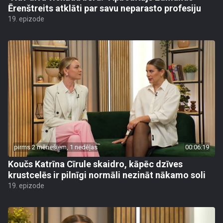
Ērenštreits atklāti par savu neparasto profesiju
19. epizode
pirms 2 mēnešiem, 1 nedēļas
00:06:19
Koučs Katrīna Cīrule skaidro, kāpēc dzīves
krustcelēs ir pilnīgi normāli nezināt nākamo soli
19. epizode