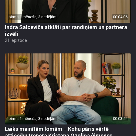
pirms 1 mēneša, 3 nedēļām
00:04:06
Indra Salceviča atklāti par randiņiem un partnera
izvēli
21. epizode
pirms 1 mēneša, 3 nedēļām
00:03:54
Laiks mainītām lomām – Kohu pāris vērtē
attiecību trenera Kristapa Ozoliņa ģimenes