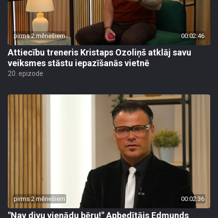
pirms 2 mēnešiem
00:02:46
Attiecību treneris Kristaps Ozoliņš atklāj savu
veiksmes stāstu iepazīšanās vietnē
20. epizode
pirms 2 mēnešiem
00:02:36
"Nav divu vienādu bēru!" Apbedītājs Edmunds