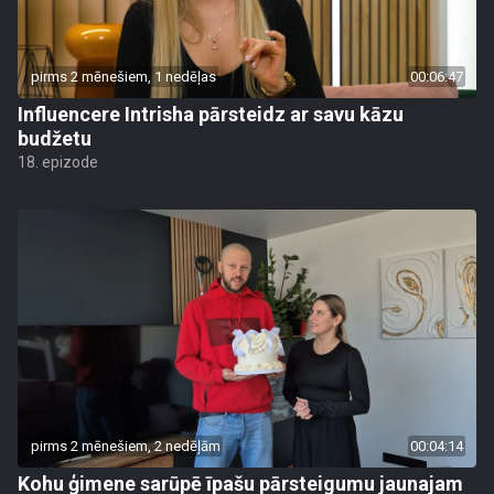
pirms 2 mēnešiem, 1 nedēļas
00:06:47
Influencere Intrisha pārsteidz ar savu kāzu
budžetu
18. epizode
pirms 2 mēnešiem, 2 nedēļām
00:04:14
Kohu ģimene sarūpē īpašu pārsteigumu jaunajam