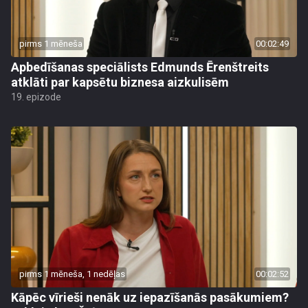
pirms 1 mēneša
00:02:49
Apbedīšanas speciālists Edmunds Ērenštreits
atklāti par kapsētu biznesa aizkulisēm
19. epizode
pirms 1 mēneša, 1 nedēļas
00:02:52
Kāpēc vīrieši nenāk uz iepazīšanās pasākumiem?