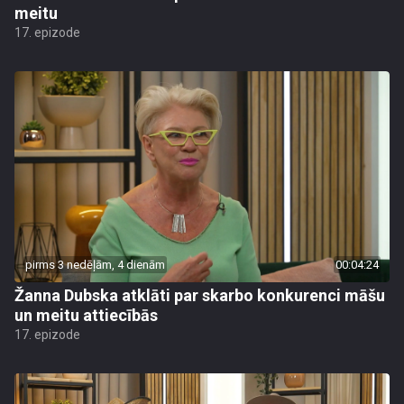
meitu
17. epizode
pirms 3 nedēļām, 4 dienām
00:04:24
Žanna Dubska atklāti par skarbo konkurenci māšu
un meitu attiecībās
17. epizode