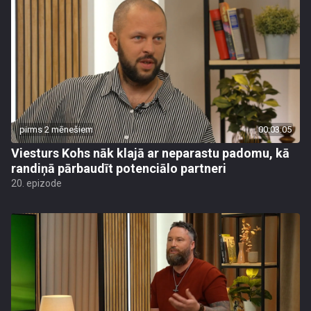
pirms 2 mēnešiem
00:03:05
Viesturs Kohs nāk klajā ar neparastu padomu, kā
randiņā pārbaudīt potenciālo partneri
20. epizode