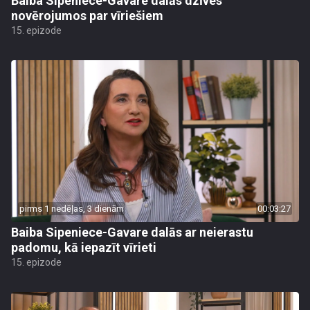
Baiba Sipeniece-Gavare dalās dzīves
novērojumos par vīriešiem
15. epizode
pirms 1 nedēļas, 3 dienām
00:03:27
Baiba Sipeniece-Gavare dalās ar neierastu
padomu, kā iepazīt vīrieti
15. epizode