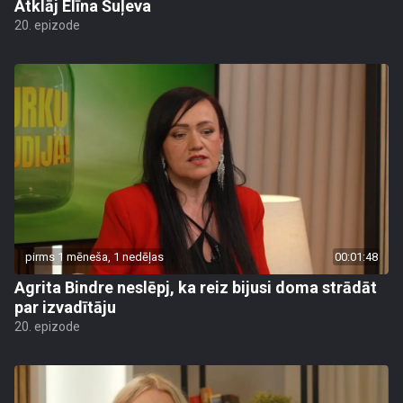
Atklāj Elīna Šuļeva
20. epizode
pirms 1 mēneša, 1 nedēļas
00:01:48
Agrita Bindre neslēpj, ka reiz bijusi doma strādāt
par izvadītāju
20. epizode