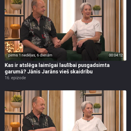
pirms 1 nedēļas, 6 dienām
00:04:12
Kas ir atslēga laimīgai laulībai pusgadsimta
garumā? Jānis Jarāns vieš skaidrību
16. epizode