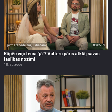
pirms 3 nedēļām, 6 dienām
00:05:59
Kāpēc viņi teica "jā"? Valteru pāris atklāj savas
laulības nozīmi
18. epizode