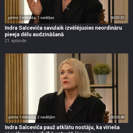
pirms 1 mēneša, 1 nedēļas
00:01:51
Indra Salceviča savulaik izvēlējusies neordināru
pieeja dēlu audzināšanā
21. epizode
pirms 1 mēneša, 2 nedēļām
00:03:40
Indra Salceviča pauž atklātu nostāju, ka vīrieša