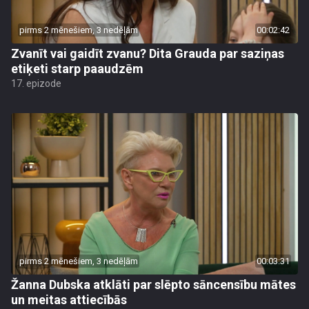
pirms 2 mēnešiem, 3 nedēļām
00:02:42
Zvanīt vai gaidīt zvanu? Dita Grauda par saziņas
etiķeti starp paaudzēm
17. epizode
pirms 2 mēnešiem, 3 nedēļām
00:03:31
Žanna Dubska atklāti par slēpto sāncensību mātes
un meitas attiecībās