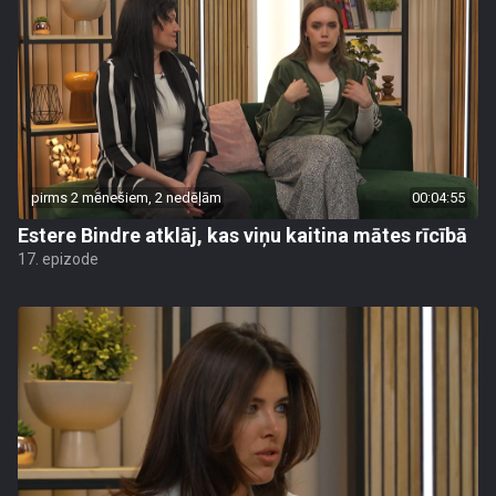
pirms 2 mēnešiem, 2 nedēļām
00:04:55
Estere Bindre atklāj, kas viņu kaitina mātes rīcībā
17. epizode