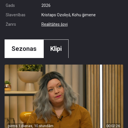
Gads
2026
Slavenības
Kristaps Ozoliņš, Kohu ģimene
Žanrs
Realitātes šovi
Sezonas
Klipi
pirms 1 dienas, 10 stundām
00:02:26