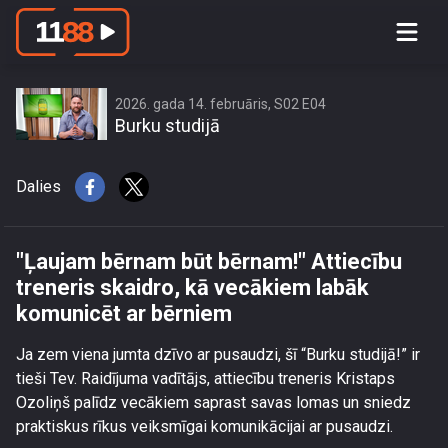
\"Ļaujam bērnam būt bērnam!\"
Attiecību treneris skaidro, kā vecākiem
labāk komunicēt ar bērniem
2026. gada 14. februāris, S02 E04
Burku studijā
Dalies
"Ļaujam bērnam būt bērnam!" Attiecību
treneris skaidro, kā vecākiem labāk
komunicēt ar bērniem
Ja zem viena jumta dzīvo ar pusaudzi, šī “Burku studijā!” ir
tieši Tev. Raidījuma vadītājs, attiecību treneris Kristaps
Ozoliņš palīdz vecākiem saprast savas lomas un sniedz
praktiskus rīkus veiksmīgai komunikācijai ar pusaudzi.