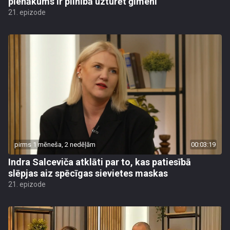
pienākums ir pilnībā uzturēt ģimeni
21. epizode
pirms 1 mēneša, 2 nedēļām
00:03:19
Indra Salceviča atklāti par to, kas patiesībā
slēpjas aiz spēcīgas sievietes maskas
21. epizode