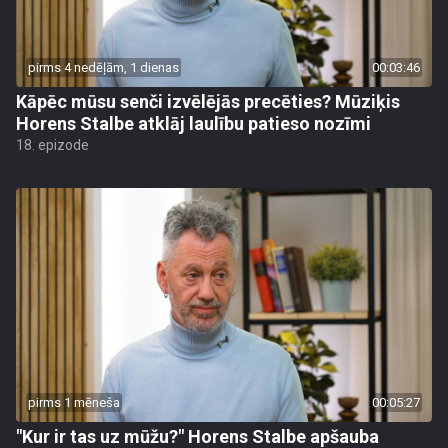
pirms 4 nedēļām, 1 dienas
00:03:46
Kāpēc mūsu senči izvēlējās precēties? Mūziķis
Horens Stalbe atklāj laulību patieso nozīmi
18. epizode
pirms 1 mēneša
00:05:27
"Kur ir tas uz mūžu?" Horens Stalbe apšauba