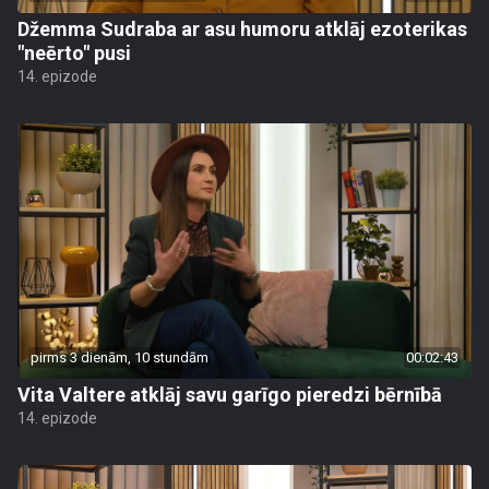
Džemma Sudraba ar asu humoru atklāj ezoterikas
"neērto" pusi
14. epizode
pirms 3 dienām, 10 stundām
00:02:43
Vita Valtere atklāj savu garīgo pieredzi bērnībā
14. epizode