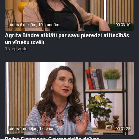
pirms 6 dienām, 10 stundām
00:03:10
Agrita Bindre atklāti par savu pieredzi attiecībās
un vīriešu izvēli
15. epizode
pirms 1 nedēļas, 1 dienas
00:01:28