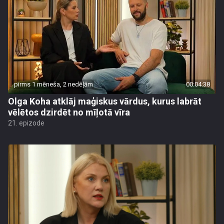
pirms 1 mēneša, 2 nedēļām
00:04:38
Olga Koha atklāj maģiskus vārdus, kurus labrāt
vēlētos dzirdēt no mīļotā vīra
21. epizode