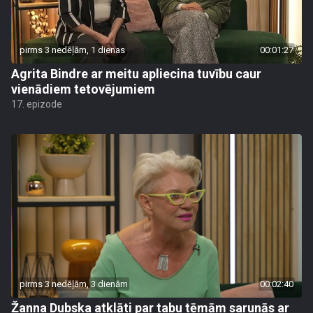
pirms 3 nedēļām, 1 dienas
00:01:27
Agrita Bindre ar meitu apliecina tuvību caur
vienādiem tetovējumiem
17. epizode
pirms 3 nedēļām, 3 dienām
00:02:40
Žanna Dubska atklāti par tabu tēmām sarunās ar