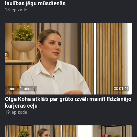
laulības jēgu mūsdienās
18. epizode
pirms 1 mēneša
00:01:41
Olga Koha atklāti par grūto izvēli mainīt līdzšinējo
karjeras ceļu
19. epizode