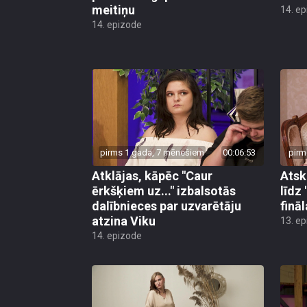
meitiņu
14. e
14. epizode
pirms 1 gada, 7 mēnešiem
00:06:53
pirm
Atklājas, kāpēc "Caur
Atsk
ērkšķiem uz..." izbalsotās
līdz
dalībnieces par uzvarētāju
finā
atzina Viku
13. e
14. epizode