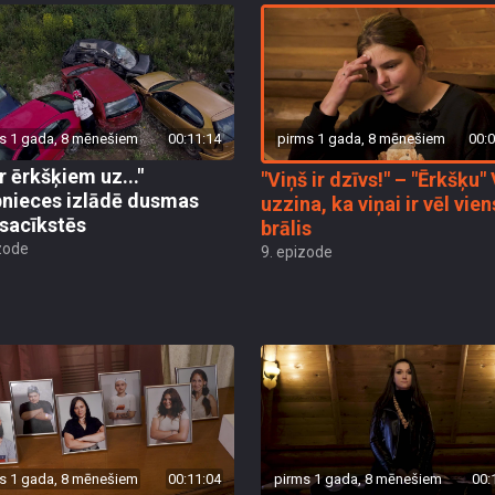
pirms 1 gada, 8 mēnešiem
00:0
s 1 gada, 8 mēnešiem
00:11:14
r ērkšķiem uz..."
"Viņš ir dzīvs!" – "Ērkšķu"
bnieces izlādē dusmas
uzzina, ka viņai ir vēl vien
sacīkstēs
brālis
zode
9. epizode
s 1 gada, 8 mēnešiem
00:11:04
pirms 1 gada, 8 mēnešiem
00: