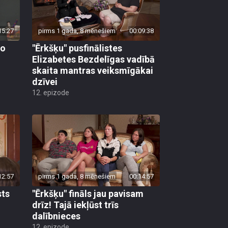
15:27
pirms 1 gada, 8 mēnešiem
00:09:38
vo
"Ērkšķu" pusfinālistes
Elizabetes Bezdelīgas vadībā
skaita mantras veiksmīgākai
dzīvei
12. epizode
12:57
pirms 1 gada, 8 mēnešiem
00:14:57
sts
"Ērkšķu" fināls jau pavisam
drīz! Tajā iekļūst trīs
dalībnieces
12. epizode