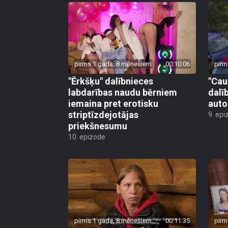
pirms 1 gada, 8 mēnešiem
00:10:06
pirm
"Ērkšķu" dalībnieces
"Cau
labdarības naudu bērniem
dalī
iemaina pret erotisku
auto
striptīzdejotājas
9. epi
priekšnesumu
10. epizode
pirms 1 gada, 8 mēnešiem
00:11:35
pirm