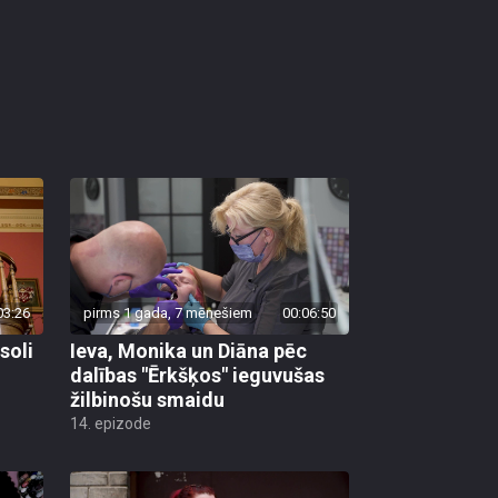
03:26
pirms 1 gada, 7 mēnešiem
00:06:50
soli
Ieva, Monika un Diāna pēc
dalības "Ērkšķos" ieguvušas
žilbinošu smaidu
14. epizode