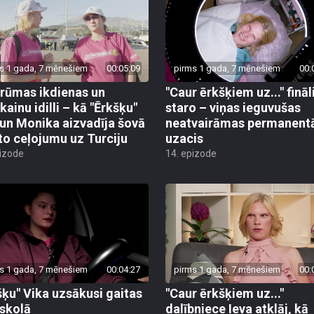
s 1 gada, 7 mēnešiem
00:05:09
pirms 1 gada, 7 mēnešiem
00:
rūmas ikdienas un
"Caur ērkšķiem uz..." fināl
kainu idilli – kā "Ērkšķu"
staro – viņas ieguvušas
 un Monika aizvadīja šovā
neatvairāmas permanent
to ceļojumu uz Turciju
uzacis
pizode
14. epizode
s 1 gada, 7 mēnešiem
00:04:27
pirms 1 gada, 7 mēnešiem
00:
šķu" Vika uzsākusi gaitas
"Caur ērkšķiem uz..."
skolā
dalībniece Ieva atklāj, kā