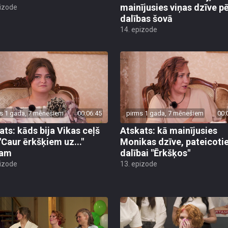
mainījusies viņas dzīve p
pizode
dalības šovā
14. epizode
s 1 gada, 7 mēnešiem
00:06:45
pirms 1 gada, 7 mēnešiem
00:
ats: kāds bija Vikas ceļš
Atskats: kā mainījusies
 "Caur ērkšķiem uz..."
Monikas dzīve, pateicoti
lam
dalībai "Ērkšķos"
pizode
13. epizode