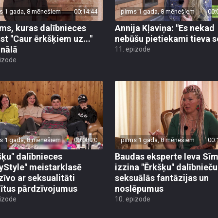
s 1 gada, 8 mēnešiem
00:14:44
pirms 1 gada, 8 mēnešiem
00:
ms, kuras dalībnieces
Annija Kļaviņa: "Es nekad
ūst "Caur ērkšķiem uz..."
nebūšu pietiekami tieva s
inālā
11. epizode
pizode
s 1 gada, 8 mēnešiem
00:08:20
pirms 1 gada, 8 mēnešiem
00:
šķu" dalībnieces
Baudas eksperte Ieva Sī
yStyle" meistarklasē
izzina "Ērkšķu" dalībnieču
zīvo ar seksualitāti
seksuālās fantāzijas un
tītus pārdzīvojumus
noslēpumus
pizode
10. epizode