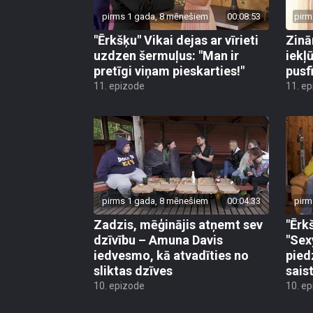
pirms 1 gada, 8 mēnešiem
00:08:53
pirm
"Ērkšķu" Vikai dejas ar vīrieti
Zinā
uzdzen šermuļus: "Man ir
iekļ
pretīgi viņam pieskarties!"
pusf
11. epizode
11. e
pirms 1 gada, 8 mēnešiem
00:04:33
pirm
Zadzis, mēģinājis atņemt sev
"Ērk
dzīvību – Amuna Davis
"Sex
iedvesmo, kā atvadīties no
pied
sliktas dzīves
sais
10. epizode
10. e