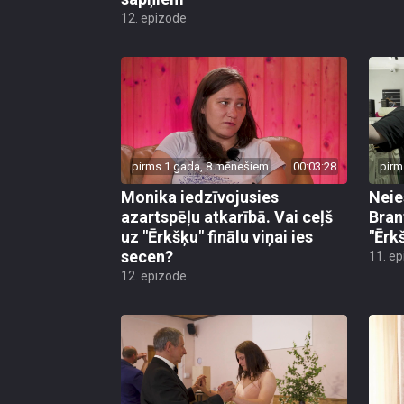
12. epizode
pirms 1 gada, 8 mēnešiem
00:03:28
pirm
Monika iedzīvojusies
Neie
azartspēļu atkarībā. Vai ceļš
Bran
uz "Ērkšķu" finālu viņai ies
"Ērkš
secen?
11. e
12. epizode