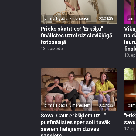
pirms 1 gada, 7 mēnešiem
00:04:28
pirm
Prieks skatīties! "Ērkšķu"
Vika
finālistes uzmirdz sievišķīgā
no d
fotosesijā
laur
finā
13. epizode
13. e
pirms 1 gada, 8 mēnešiem
00:09:33
pirm
Šova "Caur ērkšķiem uz..."
"Ērk
pusfinālistes sper soli tuvāk
savu
saviem lielajiem dzīves
12. e
sapņiem