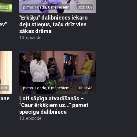
05:52
pirms 1 gada, 8 mēnešiem
00:07:09
"Ērkšķu" dalībnieces iekaro
ev"
deju stieņus, taču drīz vien
sākas drāma
10. epizode
10:20
pirms 1 gada, 8 mēnešiem
00:13:42
mane
Ļoti sāpīga atvadīšanās –
"Caur ērkšķiem uz..." pamet
spēcīga dalībniece
10. epizode