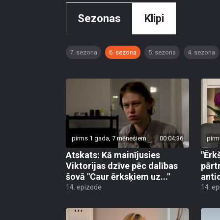
Sezonas
Klipi
7. sezona
6. sezona
5. sezona
4. sezona
pirms 1 gada, 7 mēnešiem
00:04:36
pirm
Atskats: Kā mainījusies
"Ērk
Viktorijas dzīve pēc dalības
pārt
šovā "Caur ērksķiem uz..."
anti
14. epizode
14. e