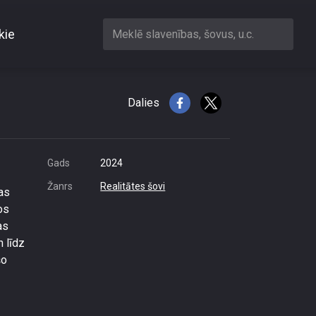
kie
Meklē slavenības, šovus, u.c.
s brālis
Dalies
Gads
2024
Žanrs
Realitātes šovi
as
os
as
n līdz
šo