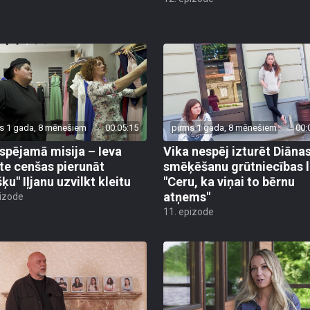
s 1 gada, 8 mēnešiem
00:05:15
pirms 1 gada, 8 mēnešiem
00:
spējamā misija – Ieva
Vika nespēj izturēt Diāna
te cenšas pierunāt
smēķēšanu grūtniecības l
ķu" Iļjanu uzvilkt kleitu
"Ceru, ka viņai to bērnu
atņems"
pizode
11. epizode