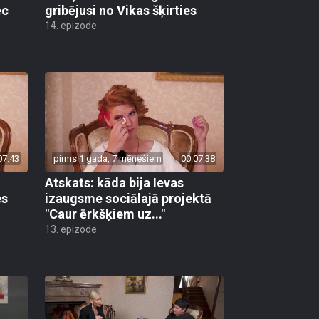
ēc
gribējusi no Vikas šķirties
14. epizode
07:43
pirms 1 gada, 7 mēnešiem
00:07:38
Atskats: kāda bija Ievas
es
izaugsme sociālajā projektā
"Caur ērkšķiem uz..."
13. epizode