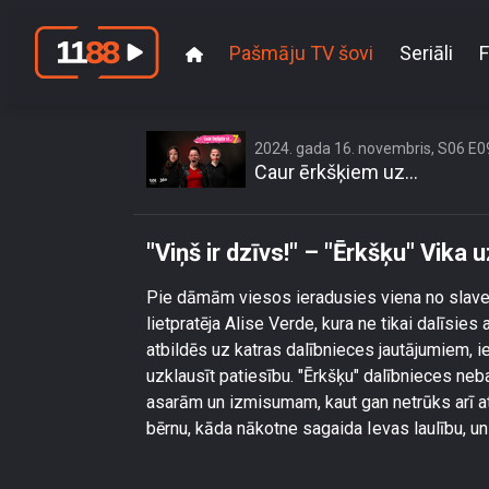
Pašmāju TV šovi
Seriāli
F
\"Viņš 
2024. gada 16. novembris, S06 E0
Caur ērkšķiem uz...
"Viņš ir dzīvs!" – "Ērkšķu" Vika uz
Pie dāmām viesos ieradusies viena no slave
lietpratēja Alise Verde, kura ne tikai dalīsie
atbildēs uz katras dalībnieces jautājumiem, i
uzklausīt patiesību. "Ērkšķu" dalībnieces neb
asarām un izmisumam, kaut gan netrūks arī a
bērnu, kāda nākotne sagaida Ievas laulību, un