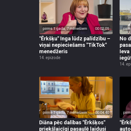
pirms 1 gada, 7 mēnešiem
00:02:05
pirm
"Ērkšķu" Inga lūdz palīdzību –
No d
viņai nepieciešams "TikTok"
pasa
menedžeris
Ieva
iegū
14. epizode
14. e
pirms 1 gada, 7 mēnešiem
00:04:40
pirm
Diāna pēc dalības "Ērkšķos"
"Ērk
priekšlaicīgi pasaulē laidusi
auto