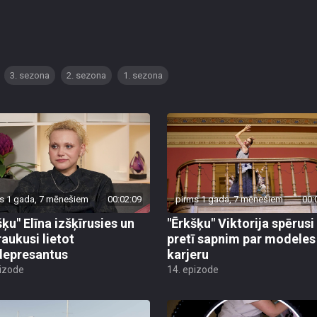
3. sezona
2. sezona
1. sezona
s 1 gada, 7 mēnešiem
00:02:09
pirms 1 gada, 7 mēnešiem
00:
šķu" Elīna izšķīrusies un
"Ērkšķu" Viktorija spērusi 
raukusi lietot
pretī sapnim par modeles
depresantus
karjeru
pizode
14. epizode