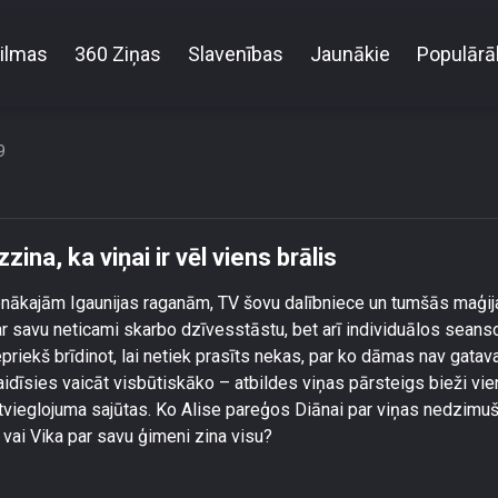
ilmas
360 Ziņas
Slavenības
Jaunākie
Populārā
ir dzīvs!\" – \"Ērkšķu\" Vika uzzina, ka viņai ir vēl vien
9
zina, ka viņai ir vēl viens brālis
nākajām Igaunijas raganām, TV šovu dalībniece un tumšās maģij
s ar savu neticami skarbo dzīvesstāstu, bet arī individuālos seans
epriekš brīdinot, lai netiek prasīts nekas, par ko dāmas nav gatav
aidīsies vaicāt visbūtiskāko – atbildes viņas pārsteigs bieži vie
tvieglojuma sajūtas. Ko Alise pareģos Diānai par viņas nedzimu
 vai Vika par savu ģimeni zina visu?