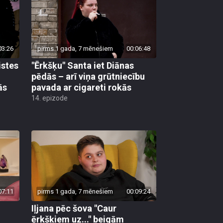
03:26
pirms 1 gada, 7 mēnešiem
00:06:48
istes
"Ērkšķu" Santa iet Diānas
pēdās – arī viņa grūtniecību
ās
pavada ar cigareti rokās
14. epizode
07:11
pirms 1 gada, 7 mēnešiem
00:09:24
Iļjana pēc šova "Caur
ērkšķiem uz..." beigām