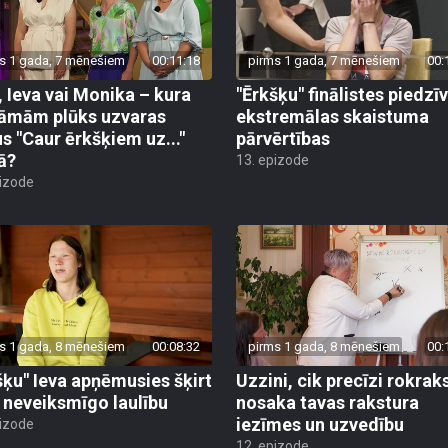
s 1 gada, 7 mēnešiem
00:11:18
pirms 1 gada, 7 mēnešiem
00:
, Ieva vai Monika – kura
"Ērkšķu" finālistes piedzī
āmām plūks uzvaras
ekstremālas skaistuma
us "Caur ērkšķiem uz..."
pārvērtības
lā?
13. epizode
pizode
s 1 gada, 8 mēnešiem
00:08:32
pirms 1 gada, 8 mēnešiem
00:
šķu" Ieva apņēmusies šķirt
Uzzini, cik precīzi rokrak
 neveiksmīgo laulību
nosaka tavas rakstura
iezīmes un uzvedību
pizode
12. epizode