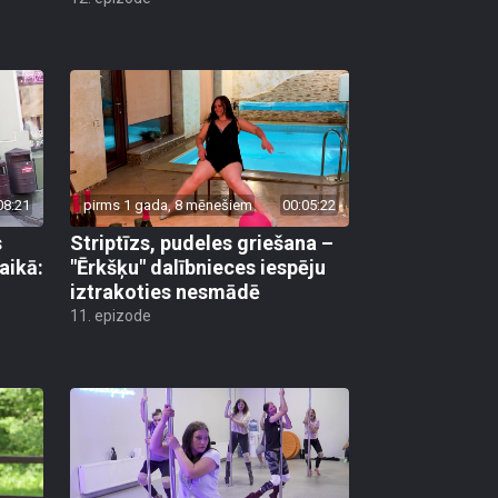
08:21
pirms 1 gada, 8 mēnešiem
00:05:22
s
Striptīzs, pudeles griešana –
aikā:
"Ērkšķu" dalībnieces iespēju
iztrakoties nesmādē
11. epizode