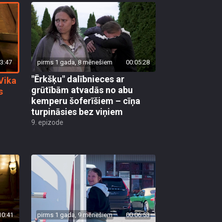
3:47
pirms 1 gada, 8 mēnešiem
00:05:28
"Ērkšķu" dalībnieces ar
 Vika
grūtībām atvadās no abu
s
kemperu šoferīšiem – cīņa
turpināsies bez viņiem
9. epizode
10:41
pirms 1 gada, 9 mēnešiem
00:06:53