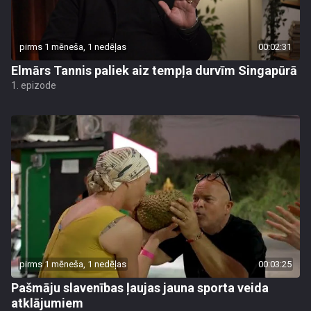
pirms 1 mēneša, 1 nedēļas
00:02:31
Elmārs Tannis paliek aiz tempļa durvīm Singapūrā
1. epizode
pirms 1 mēneša, 1 nedēļas
00:03:25
Pašmāju slavenības ļaujas jauna sporta veida
atklājumiem