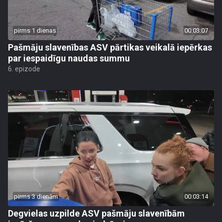
pirms 1 dienas
00:03:07
Pašmāju slavenības ASV pārtikas veikalā iepērkas
par iespaidīgu naudas summu
6. epizode
pirms 3 dienām
00:03:14
Degvielas uzpilde ASV pašmāju slavenībām