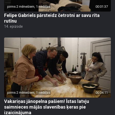
pirms 2 mēnešiem, 1 nedēļas
00:01:37
Felipe Gabriels pārsteidz četrotni ar savu rīta
rutīnu
14. epizode
pirms 2 mēnešiem, 1 nedēļas
00:04:11
Vakariņas jānopelna pašiem! Īstas latvju
saimnieces mājās slavenības ķeras pie
izaicinājuma