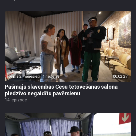
pirms 2 mēnešiem, 1 nedēļas
00:02:27
Pašmāju slavenības Cēsu tetovēšanas salonā
piedzīvo negaidītu pavērsienu
14. epizode