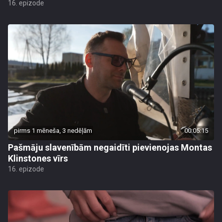
16. epizode
pirms 1 mēneša, 3 nedēļām
00:05:15
Pašmāju slavenībām negaidīti pievienojas Montas
Klinstones vīrs
16. epizode