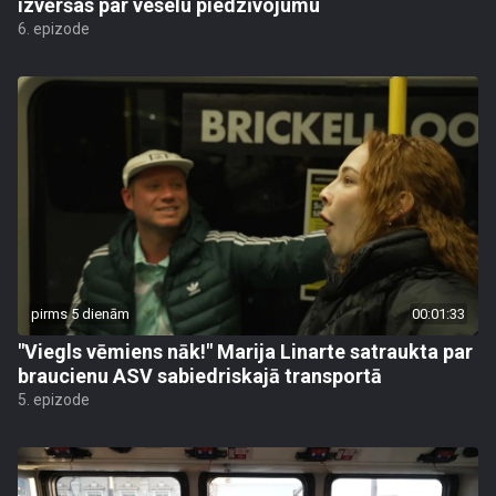
izvēršas par veselu piedzīvojumu
6. epizode
pirms 5 dienām
00:01:33
"Viegls vēmiens nāk!" Marija Linarte satraukta par
braucienu ASV sabiedriskajā transportā
5. epizode