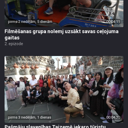
pirms 2 nedēļām, 5 dienām
00:04:11
Filmēšanas grupa nolemj uzsākt savas ceļojuma
gaitas
2. epizode
pirms 3 nedēļām, 1 dienas
00:04:30
Pašmāju slavenības Taizemē iekaro tūristu