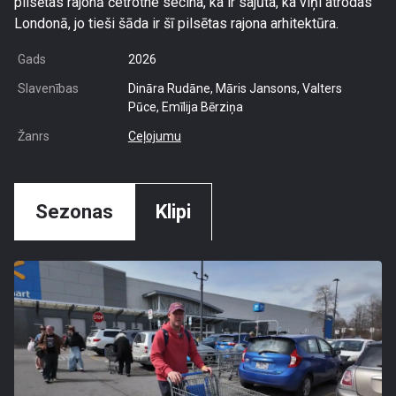
pilsētas rajonā četrotne secina, ka ir sajūta, ka viņi atrodas
Londonā, jo tieši šāda ir šī pilsētas rajona arhitektūra.
Gads
2026
Slavenības
Dināra Rudāne, Māris Jansons, Valters
Pūce, Emīlija Bērziņa
Žanrs
Ceļojumu
Sezonas
Klipi