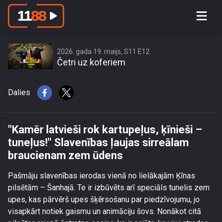
\"Kamēr latvieši rok kartupeļus, ķīnieši
– tuneļus!\" Slavenības ļaujas
sirreālam braucienam zem ūdens
2026. gada 19. maijs, S11 E12
Četri uz koferiem
Dalies
"Kamēr latvieši rok kartupeļus, ķīnieši –
tuneļus!" Slavenības ļaujas sirreālam
braucienam zem ūdens
Pašmāju slavenības ierodas vienā no lielākajām Ķīnas
pilsētām – Šanhajā. Te ir izbūvēts arī speciāls tunelis zem
upes, kas pārvērš upes šķērsošanu par piedzīvojumu, jo
visapkārt notiek gaismu un animāciju šovs. Nonākot citā