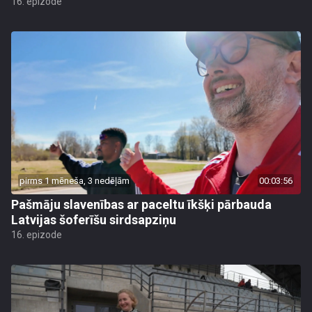
16. epizode
pirms 1 mēneša, 3 nedēļām
00:03:56
Pašmāju slavenības ar paceltu īkšķi pārbauda
Latvijas šoferīšu sirdsapziņu
16. epizode