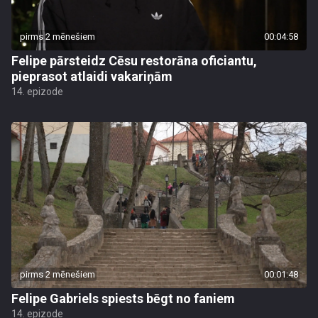
pirms 2 mēnešiem
00:04:58
Felipe pārsteidz Cēsu restorāna oficiantu,
pieprasot atlaidi vakariņām
14. epizode
pirms 2 mēnešiem
00:01:48
Felipe Gabriels spiests bēgt no faniem
14. epizode