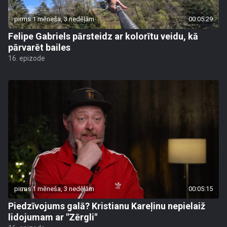
pirms 1 mēneša, 3 nedēļām
00:05:29
Felipe Gabriels pārsteidz ar kolorītu veidu, kā
pārvarēt bailes
16. epizode
pirms 1 mēneša, 3 nedēļām
00:05:15
Piedzīvojums galā? Kristianu Kareļinu nepielaiž
lidojumam ar "Zērgli"