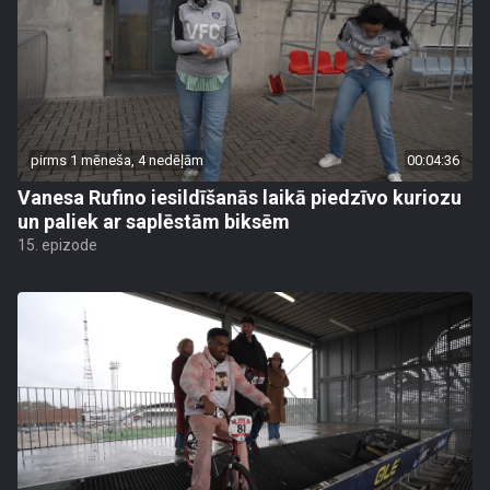
pirms 1 mēneša, 4 nedēļām
00:04:36
Vanesa Rufino iesildīšanās laikā piedzīvo kuriozu
un paliek ar saplēstām biksēm
15. epizode