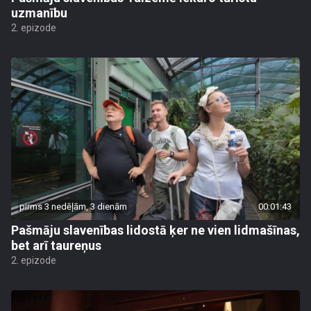
uzmanību
2. epizode
pirms 3 nedēļām, 3 dienām
00:01:43
Pašmāju slavenības lidostā ķer ne vien lidmašīnas,
bet arī taureņus
2. epizode