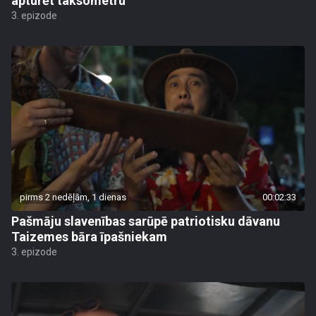
apturēt taksometru
3. epizode
pirms 2 nedēļām, 1 dienas
00:02:33
Pašmāju slavenības sarūpē patriotisku dāvanu
Taizemes bāra īpašniekam
3. epizode