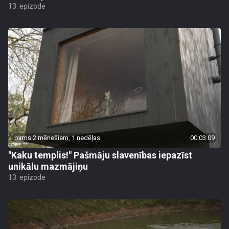
13. epizode
pirms 2 mēnešiem, 1 nedēļas
00:03:09
"Kaku templis!" Pašmāju slavenības iepazīst
unikālu mazmājiņu
13. epizode