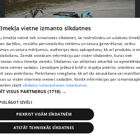
 tīmekļa vietne izmanto sīkdatnes
 tīmekļa vietnē tiek izmantotas sīkdatnes, lai nodrošinātu un uzlabotu tīmek
nes darbību., nosūtītu personalizētu reklāmu un satura ģenerēšanai, veiktu
pirms 2 mēnešiem, 2 nedēļām
00:04:41
āmas un satura mērījumus, auditorijas datu apkopošanu, kā arī produktu izst
zlabošanu. Zemāk sniedzam informāciju par visām sīkdatnēm, kuras tiek
Pašmāju slavenības ļaujas sānslīdēm ar unikālu
ntotas mūsu tīmekļa vietnēs. Sīkdatnes var atšķirties atkarībā no apmeklētā
transportlīdzekli
rneta vietnes sadaļas. Lietotājam jebkurā brīdī ir iespēja piekrist, atteikties va
īt savu piekrišanu. Piekrišanas sniegšana, kā arī tās atsaukšana vai mainīša
13. epizode
ecas uz visām interneta vietnes sadaļām. Vairāk informācijas par izmantotaj
atnēm skatīt
sīkdatņu izmantošanas noteikumos.
ĪT VISUS PARTNERUS
(1718) →
PIELĀGOT IZVĒLI
PIEKRIST VISĀM SĪKDATNĒM
ATSTĀT TEHNISKĀS SĪKDATNES