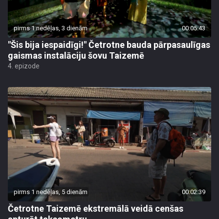
pirms 1 nedēļas, 3 dienām
00:05:43
"Šis bija iespaidīgi!" Četrotne bauda pārpasaulīgas
gaismas instalāciju šovu Taizemē
4. epizode
pirms 1 nedēļas, 5 dienām
00:02:39
Četrotne Taizemē ekstremālā veidā cenšas