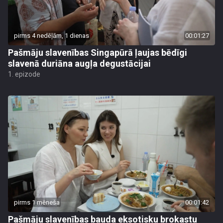
pirms 4 nedēļām, 1 dienas
00:01:27
Pašmāju slavenības Singapūrā ļaujas bēdīgi
slavenā duriāna augļa degustācijai
1. epizode
pirms 1 mēneša
00:01:42
Pašmāju slavenības bauda eksotisku brokastu