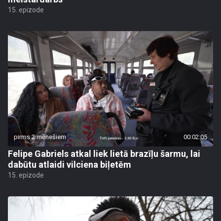
15. epizode
pirms 2 mēnešiem
00:02:05
Felipe Gabriels atkal liek lietā brazīļu šarmu, lai
dabūtu atlaidi vilciena biļetēm
15. epizode