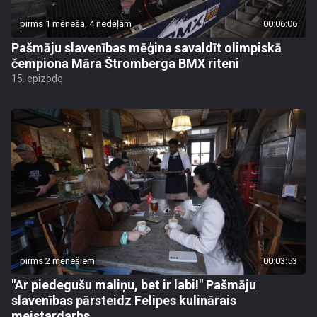
pirms 1 mēneša, 4 nedēļām
00:06:06
Pašmāju slavenības mēģina savaldīt olimpiskā
čempiona Māra Štromberga BMX riteni
15. epizode
pirms 2 mēnešiem
00:03:53
"Ar piedegušu maliņu, bet ir labi!" Pašmāju
slavenības pārsteidz Felipes kulinārais
meistardarbs