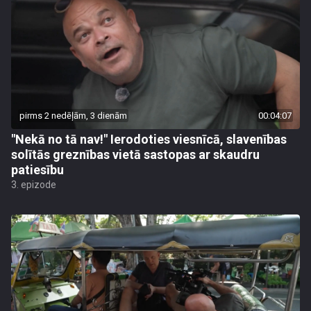
pirms 2 nedēļām, 3 dienām
00:04:07
"Nekā no tā nav!" Ierodoties viesnīcā, slavenības
solītās greznības vietā sastopas ar skaudru
patiesību
3. epizode