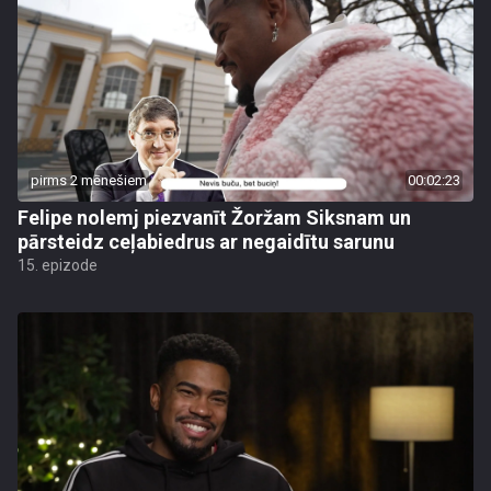
pirms 2 mēnešiem
00:02:23
Felipe nolemj piezvanīt Žoržam Siksnam un
pārsteidz ceļabiedrus ar negaidītu sarunu
15. epizode