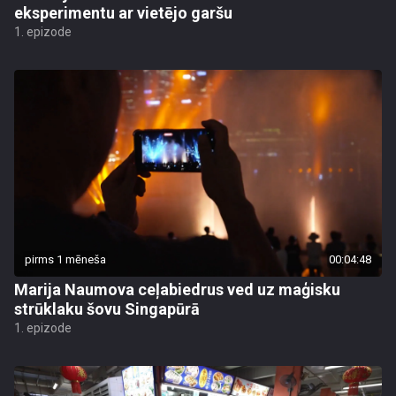
eksperimentu ar vietējo garšu
1. epizode
pirms 1 mēneša
00:04:48
Marija Naumova ceļabiedrus ved uz maģisku
strūklaku šovu Singapūrā
1. epizode