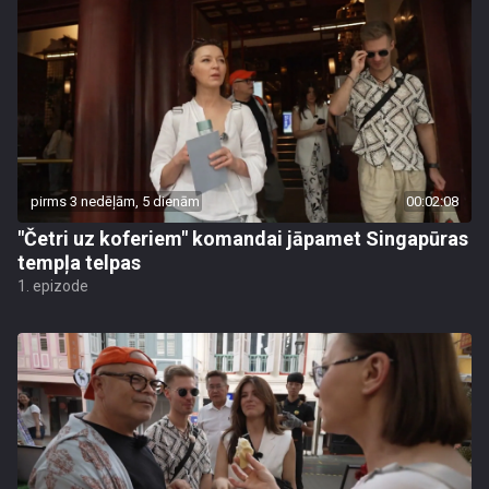
pirms 3 nedēļām, 5 dienām
00:02:08
"Četri uz koferiem" komandai jāpamet Singapūras
tempļa telpas
1. epizode