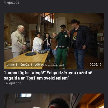
4. epizode
pirms 1 mēneša, 1 nedēļas
00:05:19
"Laipni lūgts Latvijā!" Felipi dzērienu ražotnē
sagaida ar "īpašiem sveicieniem"
14. epizode