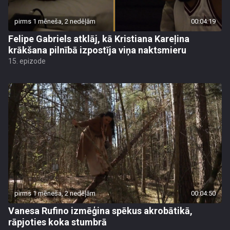
pirms 1 mēneša, 2 nedēļām
00:04:19
Felipe Gabriels atklāj, kā Kristiana Kareļina
krākšana pilnībā izpostīja viņa naktsmieru
15. epizode
pirms 1 mēneša, 2 nedēļām
00:04:50
Vanesa Rufino izmēģina spēkus akrobātikā,
rāpjoties koka stumbrā