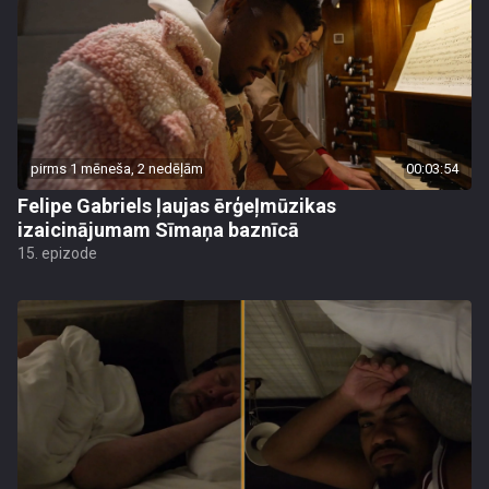
pirms 1 mēneša, 2 nedēļām
00:03:54
Felipe Gabriels ļaujas ērģeļmūzikas
izaicinājumam Sīmaņa baznīcā
15. epizode