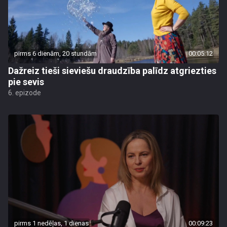
pirms 6 dienām, 20 stundām
00:05:12
Dažreiz tieši sieviešu draudzība palīdz atgriezties
pie sevis
6. epizode
pirms 1 nedēļas, 1 dienas
00:09:23