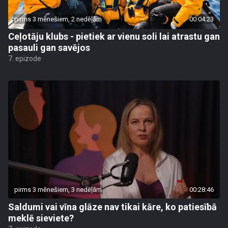
pirms 3 mēnešiem, 2 nedēļām
00:04:23
Ceļotāju klubs - pietiek ar vienu soli lai atrastu gan
pasauli gan savējos
7. epizode
pirms 3 mēnešiem, 3 nedēļām
00:28:46
Saldumi vai vīna glāze nav tikai kāre, ko patiesībā
meklē sieviete?