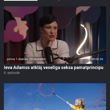
pirms 1 dienas, 20 stundām
00:02:26
Ieva Adamss atklāj veselīga seksa pamatprincipu
6. epizode