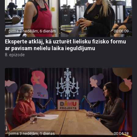
pirms 2 nedēļām, 6 dienām
00:06:09
Eksperte atklāj, kā uzturēt lielisku fizisko formu
ar pavisam nelielu laika ieguldījumu
8. epizode
pirms 3 nedēļām, 1 dienas
00:04:18