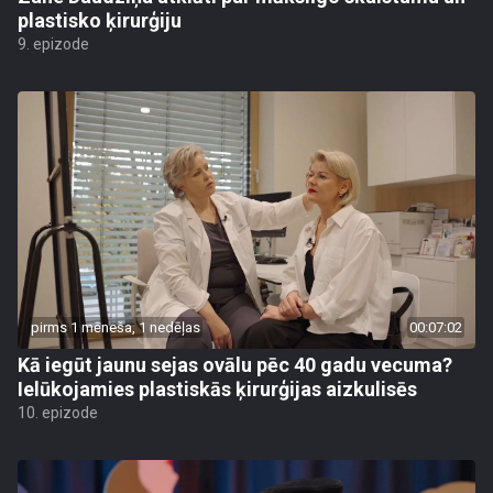
plastisko ķirurģiju
9. epizode
pirms 1 mēneša, 1 nedēļas
00:07:02
Kā iegūt jaunu sejas ovālu pēc 40 gadu vecuma?
Ielūkojamies plastiskās ķirurģijas aizkulisēs
10. epizode