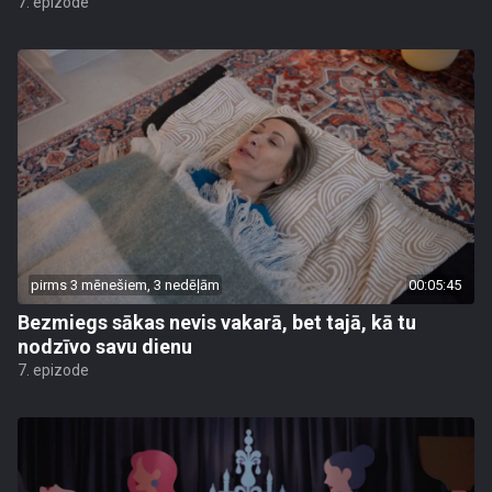
7. epizode
pirms 3 mēnešiem, 3 nedēļām
00:05:45
Bezmiegs sākas nevis vakarā, bet tajā, kā tu
nodzīvo savu dienu
7. epizode