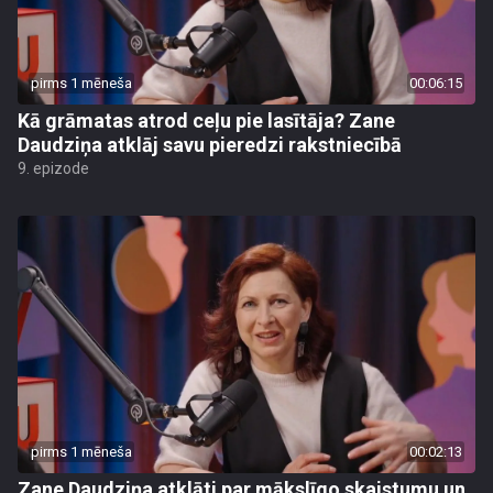
pirms 1 mēneša
00:06:15
Kā grāmatas atrod ceļu pie lasītāja? Zane
Daudziņa atklāj savu pieredzi rakstniecībā
9. epizode
pirms 1 mēneša
00:02:13
Zane Daudziņa atklāti par mākslīgo skaistumu un