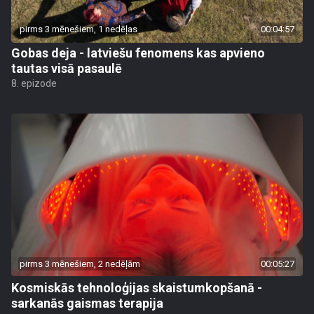
pirms 3 mēnešiem, 1 nedēļas
00:04:57
Gobas deja - latviešu fenomens kas apvieno
tautas visā pasaulē
8. epizode
pirms 3 mēnešiem, 2 nedēļām
00:05:27
Kosmiskās tehnoloģijas skaistumkopšanā -
sarkanās gaismas terapija