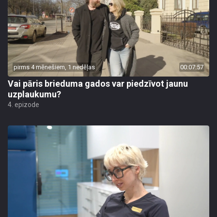
pirms 4 mēnešiem, 1 nedēļas
00:07:57
Vai pāris brieduma gados var piedzīvot jaunu
uzplaukumu?
4. epizode