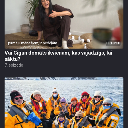
pirms 3 mēnešiem, 2 nedēļām
00:03:58
Vai Cigun domāts ikvienam, kas vajadzīgs, lai
sāktu?
7. epizode