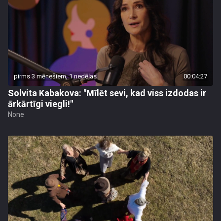
pirms 3 mēnešiem, 1 nedēļas
00:04:27
Solvita Kabakova: "Mīlēt sevi, kad viss izdodas ir
ārkārtīgi viegli!"
None