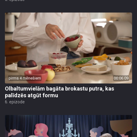
pirms 4 mēnešiem
00:06:09
Olbaltumvielām bagāta brokastu putra, kas
palīdzēs atgūt formu
6. epizode