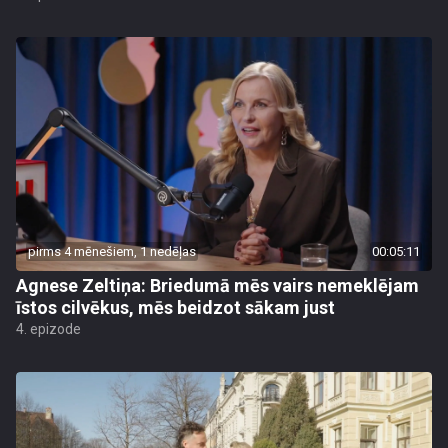
pirms 4 mēnešiem, 1 nedēļas
00:05:11
Agnese Zeltiņa: Briedumā mēs vairs nemeklējam
īstos cilvēkus, mēs beidzot sākam just
4. epizode