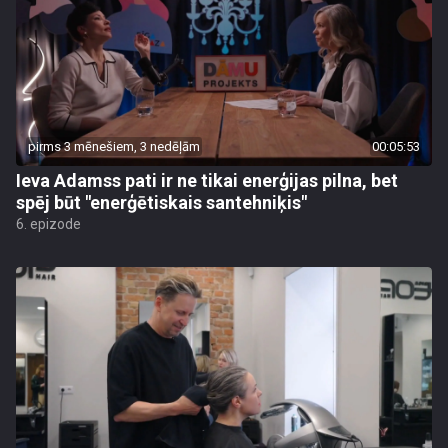
pirms 3 mēnešiem, 3 nedēļām
00:05:53
Ieva Adamss pati ir ne tikai enerģijas pilna, bet
spēj būt "enerģētiskais santehniķis"
6. epizode