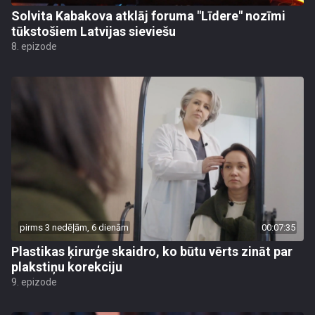
Solvita Kabakova atklāj foruma "Līdere" nozīmi
tūkstošiem Latvijas sieviešu
8. epizode
pirms 3 nedēļām, 6 dienām
00:07:35
Plastikas ķirurģe skaidro, ko būtu vērts zināt par
plakstiņu korekciju
9. epizode