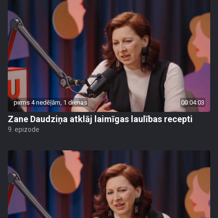
pirms 4 nedēļām, 1 dienas
00:04:03
Zane Daudziņa atklāj laimīgas laulības recepti
9. epizode