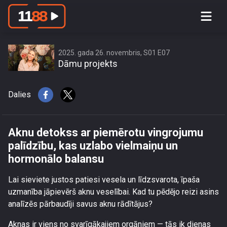
Aknu detokss ar piemērotu vingrojumu
palīdzību, kas uzlabo vielmaiņu un
hormonālo balansu
2025. gada 26. novembris, S01 E07
Dāmu projekts
Dalies
Aknu detokss ar piemērotu vingrojumu
palīdzību, kas uzlabo vielmaiņu un
hormonālo balansu
Lai sieviete justos patiesi vesela un līdzsvarota, īpaša
uzmanība jāpievērš aknu veselībai. Kad tu pēdējo reizi asins
analīzēs pārbaudīji savus aknu rādītājus?
Aknas ir viens no svarīgākajiem orgāniem — tās ik dienas