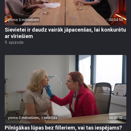
pirms 3 mēnešiem
00:04:55
Sievietei ir daudz vairāk jāpacenšas, lai konkurētu
ar vīriešiem
9. epizode
pirms 3 mēnešiem, 1 nedēļas
00:06:02
Pilnīgākas lūpas bez filleriem, vai tas iespējams?