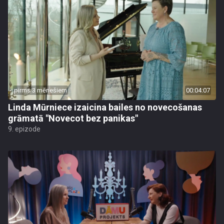
pirms 3 mēnešiem
00:04:07
Linda Mūrniece izaicina bailes no novecošanas
grāmatā "Novecot bez panikas"
9. epizode