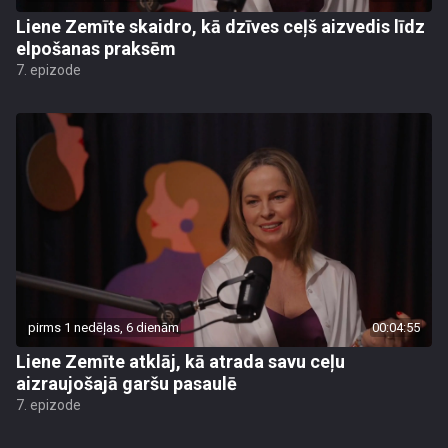
Liene Zemīte skaidro, kā dzīves ceļš aizvedis līdz
elpošanas praksēm
7. epizode
pirms 1 nedēļas, 6 dienām
00:04:55
Liene Zemīte atklāj, kā atrada savu ceļu
aizraujošajā garšu pasaulē
7. epizode