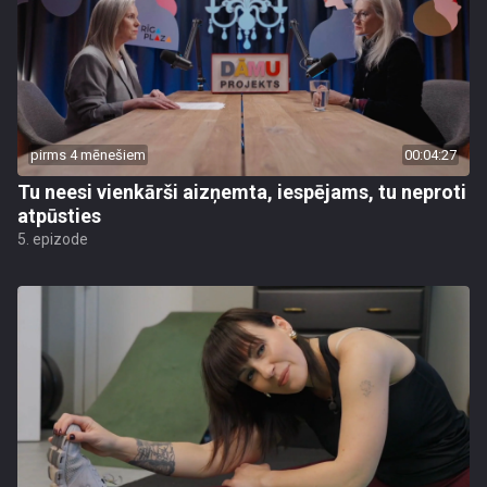
pirms 4 mēnešiem
00:04:27
Tu neesi vienkārši aizņemta, iespējams, tu neproti
atpūsties
5. epizode