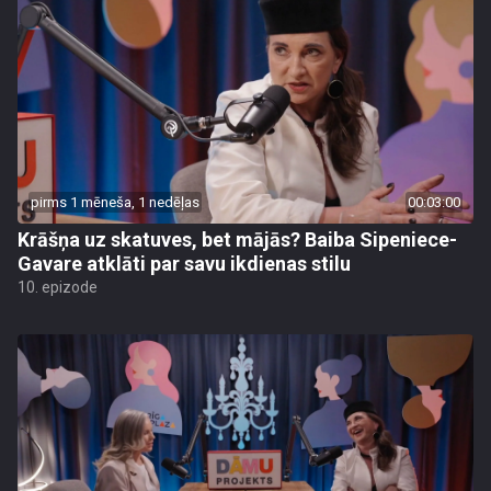
pirms 1 mēneša, 1 nedēļas
00:03:00
Krāšņa uz skatuves, bet mājās? Baiba Sipeniece-
Gavare atklāti par savu ikdienas stilu
10. epizode