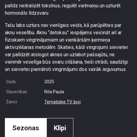
palīdz neitralizēt toksīnus, regulēt vielmaiņu un uzturēt
hormonālo līdzsvaru.
Taču labs uzturs nav vienīgais veids, kā parūpēties par
aknu veselību. Aknu “detoksu” iespējams veicināt arī ar
fiziskiem vingrinājumiem un vienkāršām ķermeņa
aktivizēšanas metodēm. Skaties, kādi vingrojumi sievietei
var palīdzēt atslogot aknas un uzlabot pašsajūtu, ne
vienmēr veselīga būs svaru cilāšana, tieši otrādi, saudzīgi
un sievietei piemēroti vingrinājumi dos vairāk ieguvumus.
Gads
2025
Slavenības
Rita Paula
Žanrs
Tematiskie TV šovi
Sezonas
Klipi