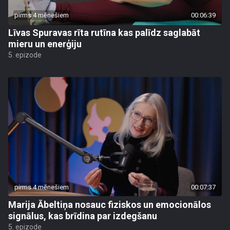
pirms 4 mēnešiem
00:06:39
Līvas Spuravas rīta rutīna kas palīdz saglabāt
mieru un enerģiju
5. epizode
pirms 4 mēnešiem
00:07:37
Marija Ābeltiņa nosauc fiziskos un emocionālos
signālus, kas brīdina par izdegšanu
5. epizode