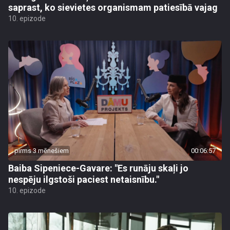
saprast, ko sievietes organismam patiesībā vajag
10. epizode
pirms 3 mēnešiem
00:06:57
Baiba Sipeniece-Gavare: "Es runāju skaļi jo
nespēju ilgstoši paciest netaisnību."
10. epizode