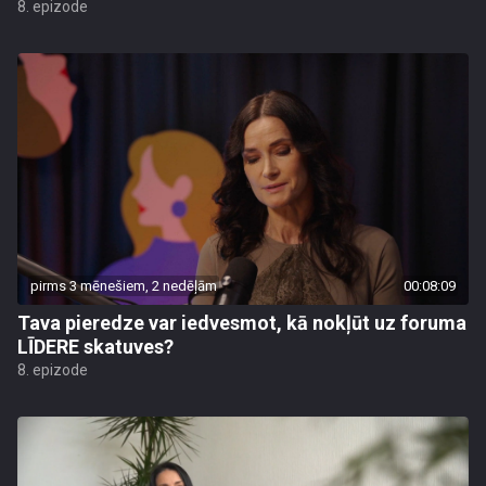
8. epizode
pirms 3 mēnešiem, 2 nedēļām
00:08:09
Tava pieredze var iedvesmot, kā nokļūt uz foruma
LĪDERE skatuves?
8. epizode