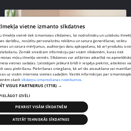
 tīmekļa vietne izmanto sīkdatnes
 tīmekļa vietnē tiek izmantotas sīkdatnes, lai nodrošinātu un uzlabotu tīmek
nes darbību., nosūtītu personalizētu reklāmu un satura ģenerēšanai, veiktu
āmas un satura mērījumus, auditorijas datu apkopošanu, kā arī produktu izst
zlabošanu. Zemāk sniedzam informāciju par visām sīkdatnēm, kuras tiek
ntotas mūsu tīmekļa vietnēs. Sīkdatnes var atšķirties atkarībā no apmeklētā
rneta vietnes sadaļas. Lietotājam jebkurā brīdī ir iespēja piekrist, atteikties va
īt savu piekrišanu. Piekrišanas sniegšana, kā arī tās atsaukšana vai mainīša
pirms 4 mēnešiem, 2 nedēļām
00:06:08
ecas uz visām interneta vietnes sadaļām. Vairāk informācijas par izmantotaj
atnēm skatīt
sīkdatņu izmantošanas noteikumos.
Lolita Neimane liek aizmirst diētas un skaidro kas
ĪT VISUS PARTNERUS
(1718) →
patiesībā strādā pēc 40
3. epizode
PIELĀGOT IZVĒLI
PIEKRIST VISĀM SĪKDATNĒM
ATSTĀT TEHNISKĀS SĪKDATNES