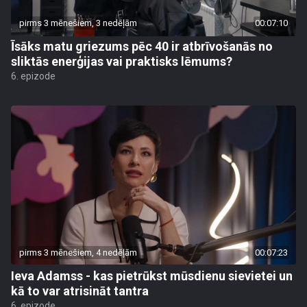
pirms 3 mēnešiem, 3 nedēļām
00:07:10
Īsāks matu griezums pēc 40 ir atbrīvošanās no
sliktās enerģijas vai praktisks lēmums?
6. epizode
pirms 3 mēnešiem, 4 nedēļām
00:07:23
Ieva Adamss - kas pietrūkst mūsdienu sievietei un
kā to var atrisināt tantra
6. epizode