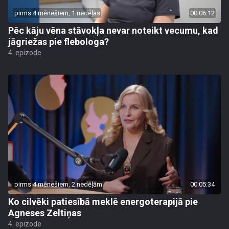
pirms 4 mēnešiem, 1 nedēļas
00:06:12
Pēc kāju vēna stāvokļa nevar noteikt vecumu, kad
jāgriežas pie flebologa?
4. epizode
pirms 4 mēnešiem, 2 nedēļām
00:05:34
Ko cilvēki patiesībā meklē energoterapijā pie
Agneses Zeltiņas
4. epizode