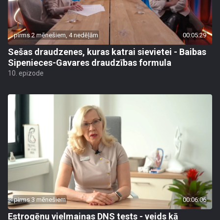
pirms 2 mēnešiem, 4 nedēļām
00:05:29
Sešas draudzenes, kuras katrai sievietei - Baibas
Sipenieces-Gavares draudzības formula
10. epizode
pirms 3 mēnešiem
00:06:06
Estrogēnu vielmaiņas DNS tests - veids kā