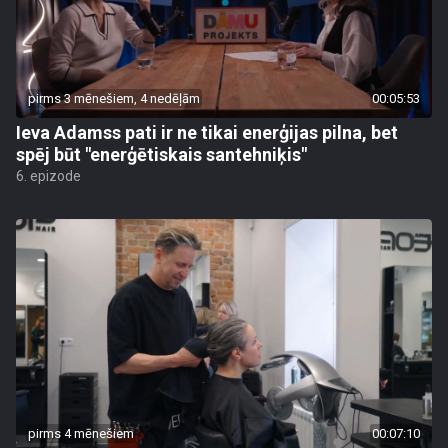
pirms 3 mēnešiem, 4 nedēļām
00:05:53
Ieva Adamss pati ir ne tikai enerģijas pilna, bet
spēj būt "enerģētiskais santehniķis"
6. epizode
pirms 4 mēnešiem
00:07:10