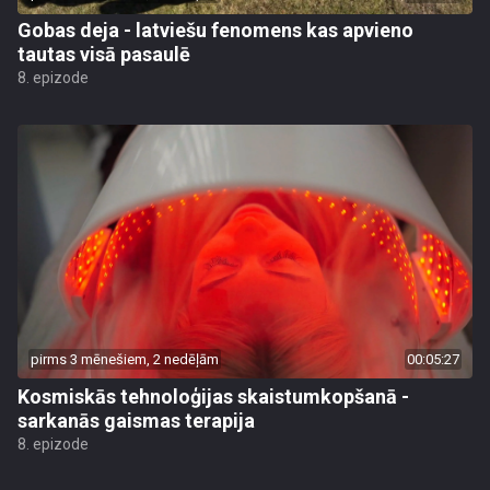
Gobas deja - latviešu fenomens kas apvieno
tautas visā pasaulē
8. epizode
pirms 3 mēnešiem, 2 nedēļām
00:05:27
Kosmiskās tehnoloģijas skaistumkopšanā -
sarkanās gaismas terapija
8. epizode