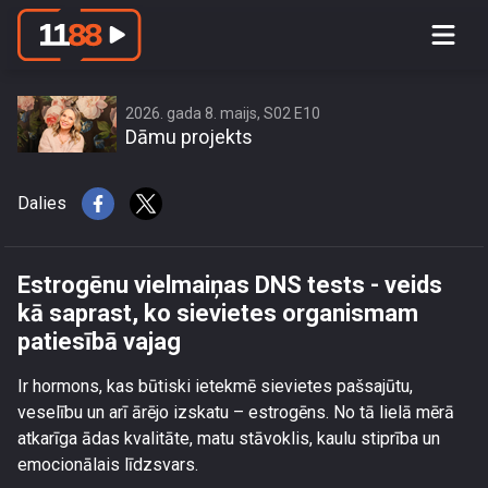
Estrogēnu vielmaiņas DNS tests -
veids kā saprast, ko sievietes
organismam patiesībā vajag
2026. gada 8. maijs, S02 E10
Dāmu projekts
Dalies
Estrogēnu vielmaiņas DNS tests - veids
kā saprast, ko sievietes organismam
patiesībā vajag
Ir hormons, kas būtiski ietekmē sievietes pašsajūtu,
veselību un arī ārējo izskatu – estrogēns. No tā lielā mērā
atkarīga ādas kvalitāte, matu stāvoklis, kaulu stiprība un
emocionālais līdzsvars.