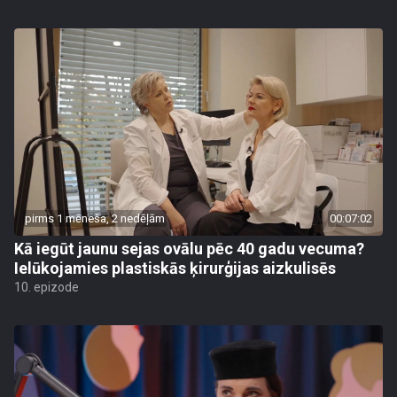
pirms 1 mēneša, 2 nedēļām
00:07:02
Kā iegūt jaunu sejas ovālu pēc 40 gadu vecuma?
Ielūkojamies plastiskās ķirurģijas aizkulisēs
10. epizode