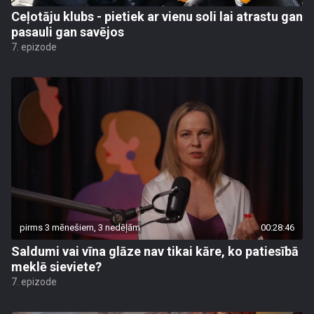
Ceļotāju klubs - pietiek ar vienu soli lai atrastu gan
pasauli gan savējos
7. epizode
pirms 3 mēnešiem, 3 nedēļām
00:28:46
Saldumi vai vīna glāze nav tikai kāre, ko patiesībā
meklē sieviete?
7. epizode