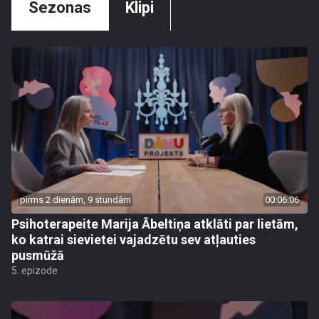
Sezonas
Klipi
pirms 2 dienām, 9 stundām
00:06:06
Psihoterapeite Marija Ābeltiņa atklāti par lietām,
ko katrai sievietei vajadzētu sev atļauties
pusmūžā
5. epizode