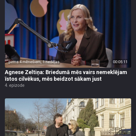
pirms 4 mēnešiem, 1 nedēļas
00:05:11
Agnese Zeltiņa: Briedumā mēs vairs nemeklējam
īstos cilvēkus, mēs beidzot sākam just
4. epizode