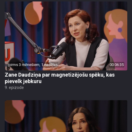
pirms 3 mēnešiem, 1 nedēļas
00:06:35
Zane Daudziņa par magnetizējošu spēku, kas
pievelk jebkuru
9. epizode