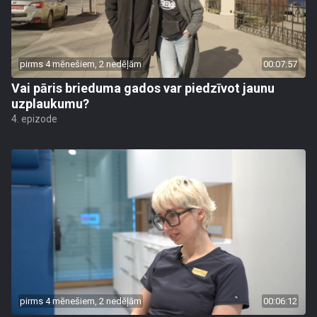
pirms 4 mēnešiem, 2 nedēļām
00:07:57
Vai pāris brieduma gados var piedzīvot jaunu
uzplaukumu?
4. epizode
pirms 4 mēnešiem, 2 nedēļām
00:06:12