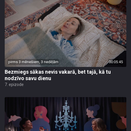
pirms 3 mēnešiem, 3 nedēļām
00:05:45
Bezmiegs sākas nevis vakarā, bet tajā, kā tu
nodzīvo savu dienu
7. epizode