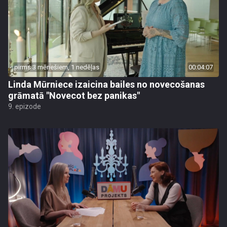
pirms 3 mēnešiem, 1 nedēļas
00:04:07
Linda Mūrniece izaicina bailes no novecošanas
grāmatā "Novecot bez panikas"
9. epizode