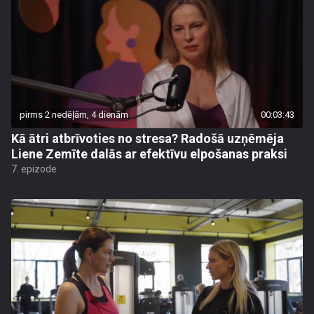
pirms 2 nedēļām, 4 dienām
00:03:43
Kā ātri atbrīvoties no stresa? Radošā uzņēmēja
Liene Zemīte dalās ar efektīvu elpošanas praksi
7. epizode