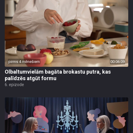
pirms 4 mēnešiem
00:06:09
Olbaltumvielām bagāta brokastu putra, kas
palīdzēs atgūt formu
6. epizode