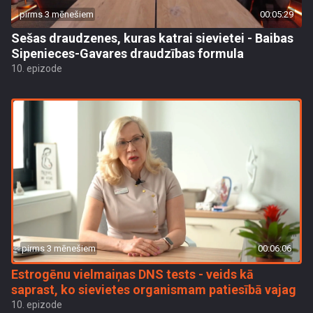
pirms 3 mēnešiem
00:05:29
Sešas draudzenes, kuras katrai sievietei - Baibas
Sipenieces-Gavares draudzības formula
10. epizode
pirms 3 mēnešiem
00:06:06
Estrogēnu vielmaiņas DNS tests - veids kā
saprast, ko sievietes organismam patiesībā vajag
10. epizode