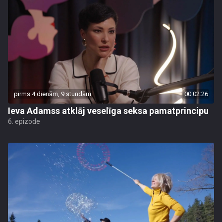
pirms 4 dienām, 9 stundām
00:02:26
Ieva Adamss atklāj veselīga seksa pamatprincipu
6. epizode