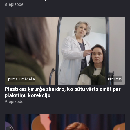
8. epizode
pirms 1 mēneša
00:07:35
Plastikas ķirurģe skaidro, ko būtu vērts zināt par
plakstiņu korekciju
9. epizode