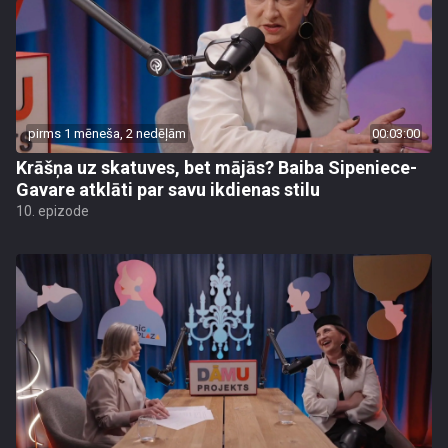
pirms 1 mēneša, 2 nedēļām
00:03:00
Krāšņa uz skatuves, bet mājās? Baiba Sipeniece-
Gavare atklāti par savu ikdienas stilu
10. epizode