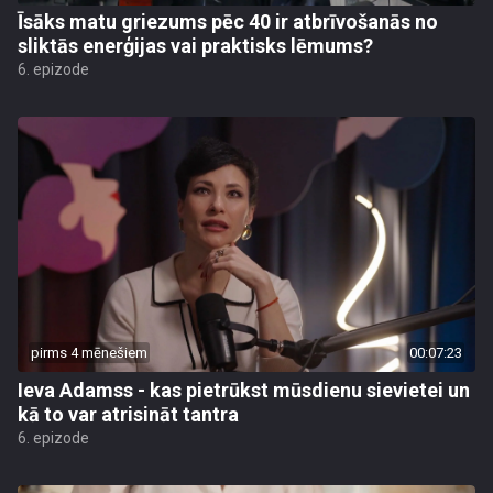
Īsāks matu griezums pēc 40 ir atbrīvošanās no
sliktās enerģijas vai praktisks lēmums?
6. epizode
pirms 4 mēnešiem
00:07:23
Ieva Adamss - kas pietrūkst mūsdienu sievietei un
kā to var atrisināt tantra
6. epizode