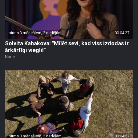
pirms 3 mēnešiem, 2 nedēļām
00:04:27
Solvita Kabakova: "Mīlēt sevi, kad viss izdodas ir
ārkārtīgi viegli!"
None
pirms 3 mēnešiem, 2 nedēļām
00:04:57