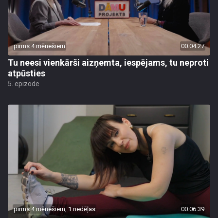
pirms 4 mēnešiem
00:04:27
Tu neesi vienkārši aizņemta, iespējams, tu neproti
atpūsties
5. epizode
pirms 4 mēnešiem, 1 nedēļas
00:06:39