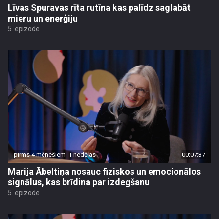
Līvas Spuravas rīta rutīna kas palīdz saglabāt
mieru un enerģiju
5. epizode
pirms 4 mēnešiem, 1 nedēļas
00:07:37
Marija Ābeltiņa nosauc fiziskos un emocionālos
signālus, kas brīdina par izdegšanu
5. epizode