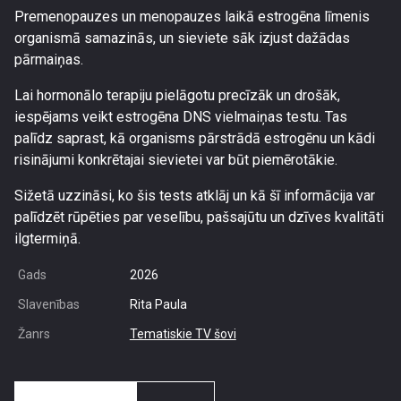
Premenopauzes un menopauzes laikā estrogēna līmenis
organismā samazinās, un sieviete sāk izjust dažādas
pārmaiņas.
Lai hormonālo terapiju pielāgotu precīzāk un drošāk,
iespējams veikt estrogēna DNS vielmaiņas testu. Tas
palīdz saprast, kā organisms pārstrādā estrogēnu un kādi
risinājumi konkrētajai sievietei var būt piemērotākie.
Sižetā uzzināsi, ko šis tests atklāj un kā šī informācija var
palīdzēt rūpēties par veselību, pašsajūtu un dzīves kvalitāti
ilgtermiņā.
Gads
2026
Slavenības
Rita Paula
Žanrs
Tematiskie TV šovi