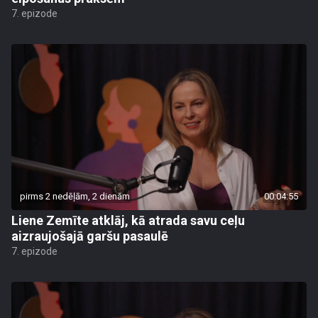
7. epizode
pirms 2 nedēļām, 2 dienām
00:04:55
Liene Zemīte atklāj, kā atrada savu ceļu
aizraujošajā garšu pasaulē
7. epizode