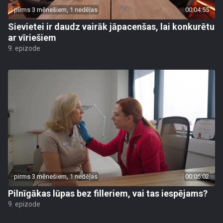
pirms 3 mēnešiem, 1 nedēļas
00:04:55
Sievietei ir daudz vairāk jāpacenšas, lai konkurētu
ar vīriešiem
9. epizode
pirms 3 mēnešiem, 1 nedēļas
00:06:02
Pilnīgākas lūpas bez filleriem, vai tas iespējams?
9. epizode