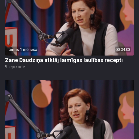
pirms 1 mēneša
00:04:03
Zane Daudziņa atklāj laimīgas laulības recepti
9. epizode