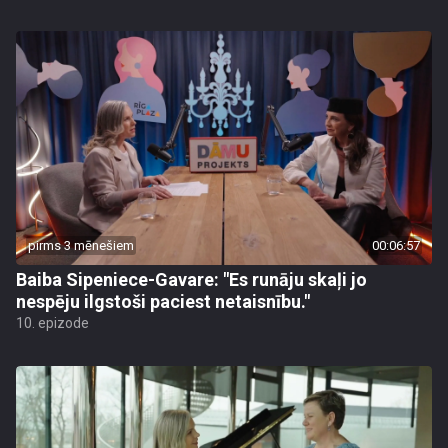
pirms 3 mēnešiem
00:06:57
Baiba Sipeniece-Gavare: "Es runāju skaļi jo
nespēju ilgstoši paciest netaisnību."
10. epizode