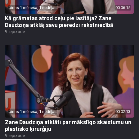
pirms 1 mēneša, 1 nedēļas
00:06:15
Kā grāmatas atrod ceļu pie lasītāja? Zane
Daudziņa atklāj savu pieredzi rakstniecībā
9. epizode
pirms 1 mēneša, 1 nedēļas
00:02:13
Zane Daudziņa atklāti par mākslīgo skaistumu un
plastisko ķirurģiju
9. epizode