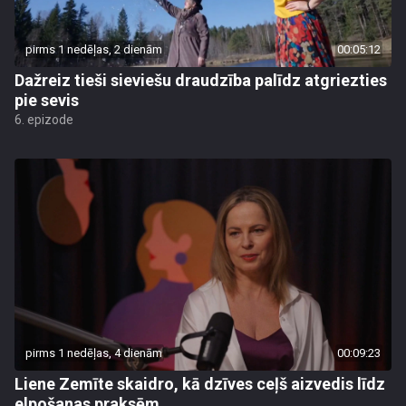
pirms 1 nedēļas, 2 dienām
00:05:12
Dažreiz tieši sieviešu draudzība palīdz atgriezties
pie sevis
6. epizode
pirms 1 nedēļas, 4 dienām
00:09:23
Liene Zemīte skaidro, kā dzīves ceļš aizvedis līdz
elpošanas praksēm