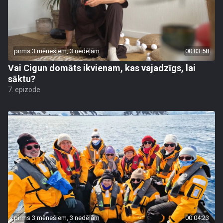
pirms 3 mēnešiem, 3 nedēļām
00:03:58
Vai Cigun domāts ikvienam, kas vajadzīgs, lai
sāktu?
7. epizode
pirms 3 mēnešiem, 3 nedēļām
00:04:23