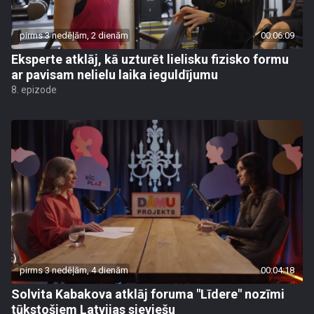
pirms 3 nedēļām, 2 dienām
00:06:09
Eksperte atklāj, kā uzturēt lielisku fizisko formu
ar pavisam nelielu laika ieguldījumu
8. epizode
pirms 3 nedēļām, 4 dienām
00:04:18
Solvita Kabakova atklāj foruma "Līdere" nozīmi
tūkstošiem Latvijas sieviešu