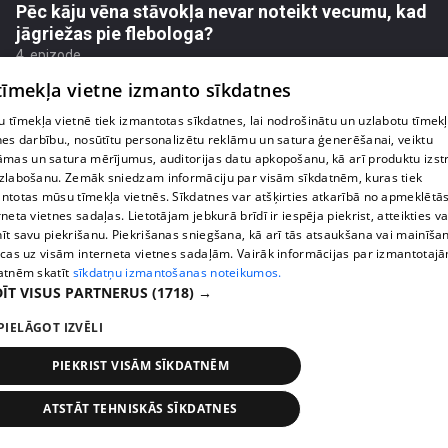
Pēc kāju vēna stāvokļa nevar noteikt vecumu, kad
jāgriežas pie flebologa?
4. epizode
 tīmekļa vietne izmanto sīkdatnes
 tīmekļa vietnē tiek izmantotas sīkdatnes, lai nodrošinātu un uzlabotu tīmek
nes darbību., nosūtītu personalizētu reklāmu un satura ģenerēšanai, veiktu
āmas un satura mērījumus, auditorijas datu apkopošanu, kā arī produktu izst
zlabošanu. Zemāk sniedzam informāciju par visām sīkdatnēm, kuras tiek
ntotas mūsu tīmekļa vietnēs. Sīkdatnes var atšķirties atkarībā no apmeklētā
rneta vietnes sadaļas. Lietotājam jebkurā brīdī ir iespēja piekrist, atteikties va
īt savu piekrišanu. Piekrišanas sniegšana, kā arī tās atsaukšana vai mainīša
ecas uz visām interneta vietnes sadaļām. Vairāk informācijas par izmantotaj
atnēm skatīt
sīkdatņu izmantošanas noteikumos.
ĪT VISUS PARTNERUS
(1718) →
pirms 4 mēnešiem, 2 nedēļām
00:05:34
PIELĀGOT IZVĒLI
Ko cilvēki patiesībā meklē energoterapijā pie
PIEKRIST VISĀM SĪKDATNĒM
Agneses Zeltiņas
4. epizode
ATSTĀT TEHNISKĀS SĪKDATNES