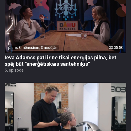
pirms 3 mēnešiem, 3 nedēļām
00:05:53
Ieva Adamss pati ir ne tikai enerģijas pilna, bet
spēj būt "enerģētiskais santehniķis"
6. epizode