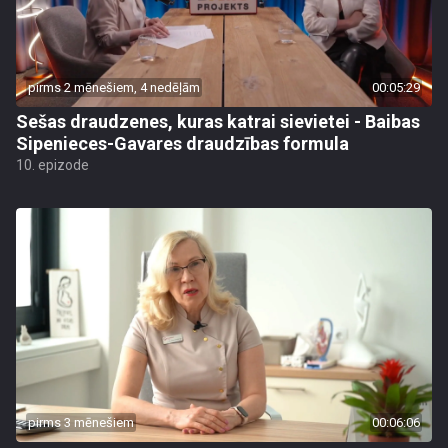
pirms 2 mēnešiem, 4 nedēļām
00:05:29
Sešas draudzenes, kuras katrai sievietei - Baibas
Sipenieces-Gavares draudzības formula
10. epizode
pirms 3 mēnešiem
00:06:06