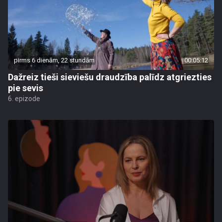
pirms 6 dienām, 22 stundām
00:05:12
Dažreiz tieši sieviešu draudzība palīdz atgriezties
pie sevis
6. epizode