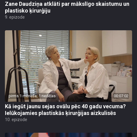
Zane Daudziņa atklāti par mākslīgo skaistumu un
plastisko ķirurģiju
9. epizode
pirms 1 mēneša, 1 nedēļas
00:07:02
Kā iegūt jaunu sejas ovālu pēc 40 gadu vecuma?
Ielūkojamies plastiskās ķirurģijas aizkulisēs
10. epizode