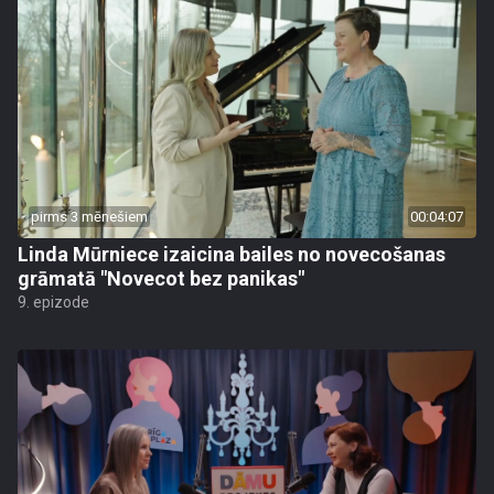
pirms 3 mēnešiem
00:04:07
Linda Mūrniece izaicina bailes no novecošanas
grāmatā "Novecot bez panikas"
9. epizode