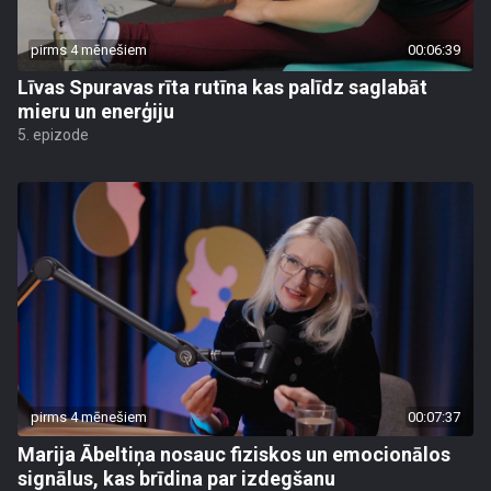
pirms 4 mēnešiem
00:06:39
Līvas Spuravas rīta rutīna kas palīdz saglabāt
mieru un enerģiju
5. epizode
pirms 4 mēnešiem
00:07:37
Marija Ābeltiņa nosauc fiziskos un emocionālos
signālus, kas brīdina par izdegšanu