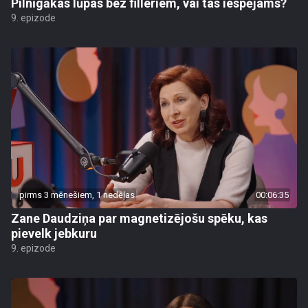
Pilnīgākas lūpas bez filleriem, vai tas iespējams?
9. epizode
pirms 3 mēnešiem, 1 nedēļas
00:06:35
Zane Daudziņa par magnetizējošu spēku, kas
pievelk jebkuru
9. epizode