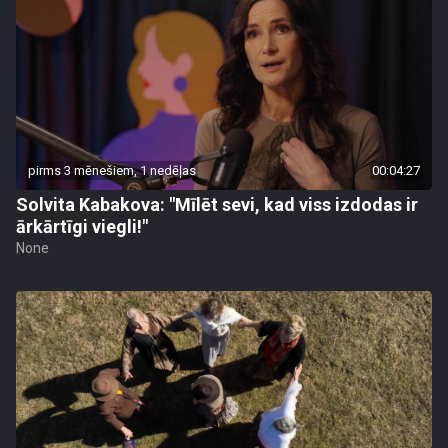
pirms 3 mēnešiem, 1 nedēļas
00:04:27
Solvita Kabakova: "Mīlēt sevi, kad viss izdodas ir
ārkārtīgi viegli!"
None