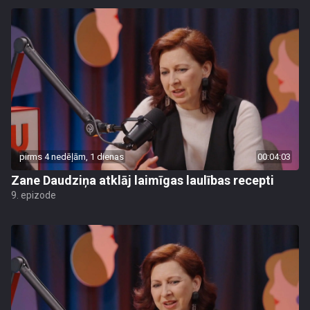
pirms 4 nedēļām, 1 dienas
00:04:03
Zane Daudziņa atklāj laimīgas laulības recepti
9. epizode