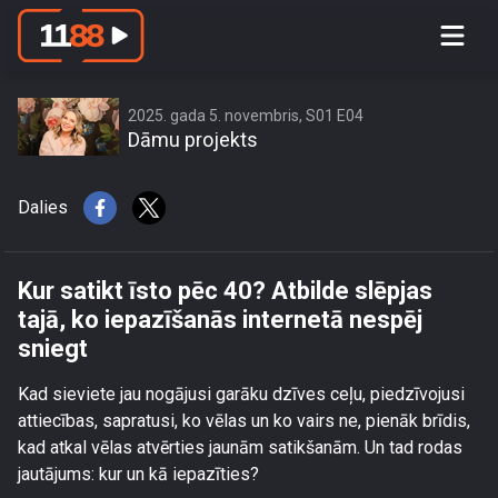
Kur satikt īsto pēc 40? Atbilde slēpjas
tajā, ko iepazīšanās internetā nespēj
sniegt
2025. gada 5. novembris, S01 E04
Dāmu projekts
Dalies
Kur satikt īsto pēc 40? Atbilde slēpjas
tajā, ko iepazīšanās internetā nespēj
sniegt
Kad sieviete jau nogājusi garāku dzīves ceļu, piedzīvojusi
attiecības, sapratusi, ko vēlas un ko vairs ne, pienāk brīdis,
kad atkal vēlas atvērties jaunām satikšanām. Un tad rodas
jautājums: kur un kā iepazīties?