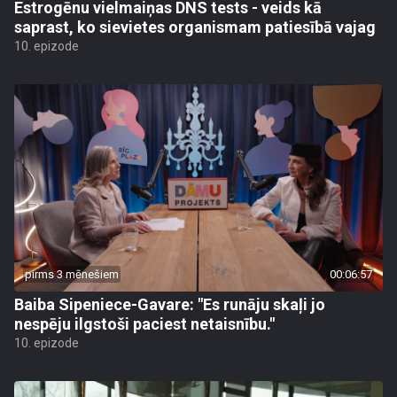
Estrogēnu vielmaiņas DNS tests - veids kā
saprast, ko sievietes organismam patiesībā vajag
10. epizode
pirms 3 mēnešiem
00:06:57
Baiba Sipeniece-Gavare: "Es runāju skaļi jo
nespēju ilgstoši paciest netaisnību."
10. epizode