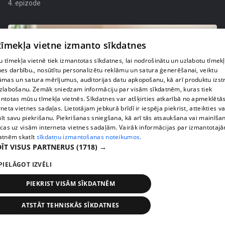
4. epizode
 tīmekļa vietne izmanto sīkdatnes
 tīmekļa vietnē tiek izmantotas sīkdatnes, lai nodrošinātu un uzlabotu tīmek
nes darbību., nosūtītu personalizētu reklāmu un satura ģenerēšanai, veiktu
āmas un satura mērījumus, auditorijas datu apkopošanu, kā arī produktu izst
zlabošanu. Zemāk sniedzam informāciju par visām sīkdatnēm, kuras tiek
ntotas mūsu tīmekļa vietnēs. Sīkdatnes var atšķirties atkarībā no apmeklētā
rneta vietnes sadaļas. Lietotājam jebkurā brīdī ir iespēja piekrist, atteikties va
īt savu piekrišanu. Piekrišanas sniegšana, kā arī tās atsaukšana vai mainīša
ecas uz visām interneta vietnes sadaļām. Vairāk informācijas par izmantotaj
pirms 4 mēnešiem, 2 nedēļām
00:06:08
atnēm skatīt
sīkdatņu izmantošanas noteikumos.
ĪT VISUS PARTNERUS
(1718) →
Lolita Neimane liek aizmirst diētas un skaidro kas
patiesībā strādā pēc 40
PIELĀGOT IZVĒLI
3. epizode
PIEKRIST VISĀM SĪKDATNĒM
ATSTĀT TEHNISKĀS SĪKDATNES