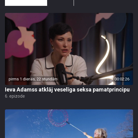
pirms 1 dienas, 22 stundām
00:02:26
Ieva Adamss atklāj veselīga seksa pamatprincipu
6. epizode