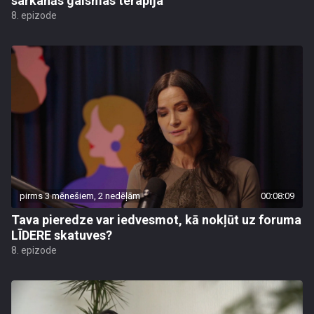
sarkanās gaismas terapija
8. epizode
pirms 3 mēnešiem, 2 nedēļām
00:08:09
Tava pieredze var iedvesmot, kā nokļūt uz foruma
LĪDERE skatuves?
8. epizode