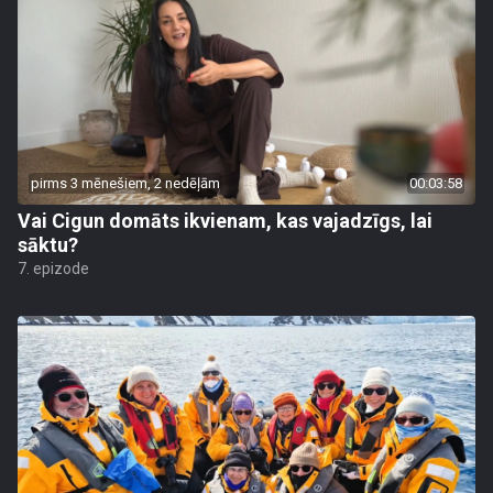
pirms 3 mēnešiem, 2 nedēļām
00:03:58
Vai Cigun domāts ikvienam, kas vajadzīgs, lai
sāktu?
7. epizode