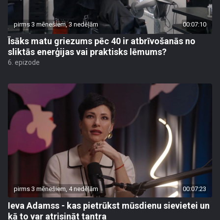
pirms 3 mēnešiem, 3 nedēļām
00:07:10
Īsāks matu griezums pēc 40 ir atbrīvošanās no
sliktās enerģijas vai praktisks lēmums?
6. epizode
pirms 3 mēnešiem, 4 nedēļām
00:07:23
Ieva Adamss - kas pietrūkst mūsdienu sievietei un
kā to var atrisināt tantra