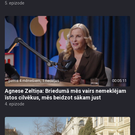
5. epizode
pirms 4 mēnešiem, 1 nedēļas
00:05:11
Agnese Zeltiņa: Briedumā mēs vairs nemeklējam
īstos cilvēkus, mēs beidzot sākam just
4. epizode