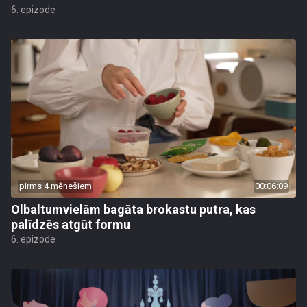
6. epizode
pirms 4 mēnešiem
00:06:09
Olbaltumvielām bagāta brokastu putra, kas
palīdzēs atgūt formu
6. epizode