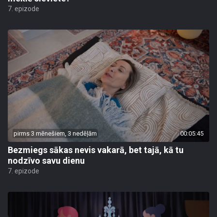
7. epizode
pirms 3 mēnešiem, 3 nedēļām
00:05:45
Bezmiegs sākas nevis vakarā, bet tajā, kā tu
nodzīvo savu dienu
7. epizode