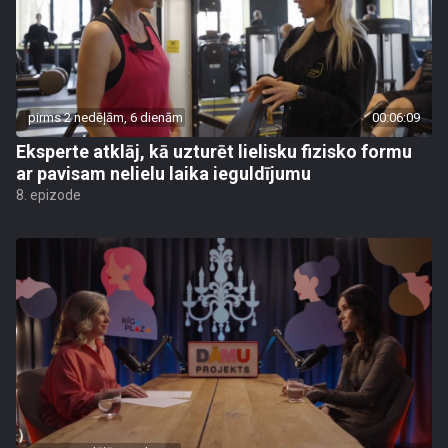
pirms 2 nedēļām, 6 dienām
00:06:09
Eksperte atklāj, kā uzturēt lielisku fizisko formu
ar pavisam nelielu laika ieguldījumu
8. epizode