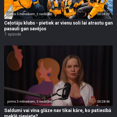
pirms 3 mēnešiem, 2 nedēļām
00:04:23
Ceļotāju klubs - pietiek ar vienu soli lai atrastu gan
pasauli gan savējos
7. epizode
pirms 3 mēnešiem, 3 nedēļām
00:28:46
Saldumi vai vīna glāze nav tikai kāre, ko patiesībā
meklē sieviete?