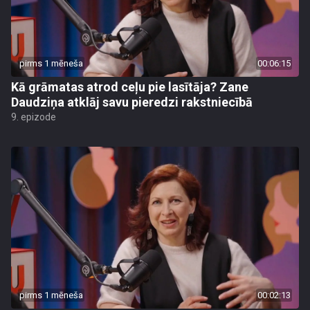
pirms 1 mēneša
00:06:15
Kā grāmatas atrod ceļu pie lasītāja? Zane
Daudziņa atklāj savu pieredzi rakstniecībā
9. epizode
pirms 1 mēneša
00:02:13