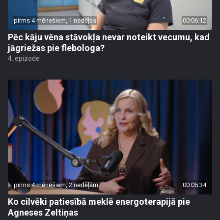
pirms 4 mēnešiem, 1 nedēļas
00:06:12
Pēc kāju vēna stāvokļa nevar noteikt vecumu, kad
jāgriežas pie flebologa?
4. epizode
pirms 4 mēnešiem, 2 nedēļām
00:05:34
Ko cilvēki patiesībā meklē energoterapijā pie
Agneses Zeltiņas