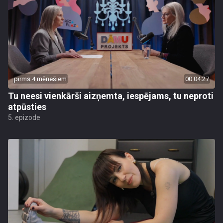
pirms 4 mēnešiem
00:04:27
Tu neesi vienkārši aizņemta, iespējams, tu neproti
atpūsties
5. epizode