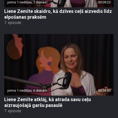
pirms 1 nedēļas, 1 dienas
00:09:23
Liene Zemīte skaidro, kā dzīves ceļš aizvedis līdz
elpošanas praksēm
7. epizode
pirms 1 nedēļas, 6 dienām
00:04:55
Liene Zemīte atklāj, kā atrada savu ceļu
aizraujošajā garšu pasaulē
7. epizode