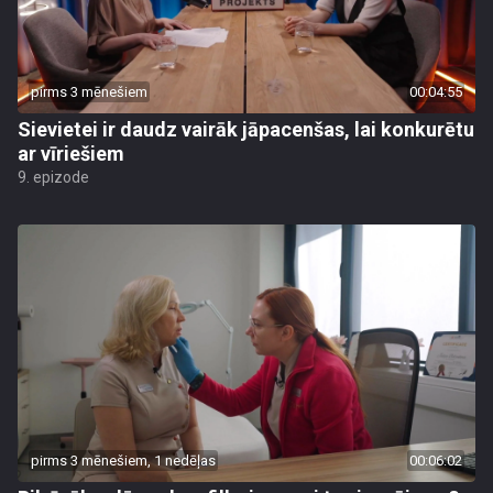
pirms 3 mēnešiem
00:04:55
Sievietei ir daudz vairāk jāpacenšas, lai konkurētu
ar vīriešiem
9. epizode
pirms 3 mēnešiem, 1 nedēļas
00:06:02