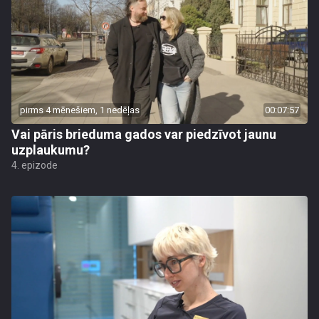
pirms 4 mēnešiem, 1 nedēļas
00:07:57
Vai pāris brieduma gados var piedzīvot jaunu
uzplaukumu?
4. epizode