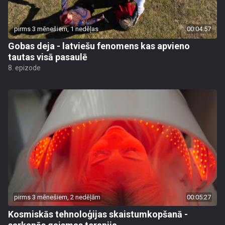
pirms 3 mēnešiem, 1 nedēļas
00:04:57
Gobas deja - latviešu fenomens kas apvieno
tautas visā pasaulē
8. epizode
pirms 3 mēnešiem, 2 nedēļām
00:05:27
Kosmiskās tehnoloģijas skaistumkopšanā -