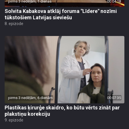
pirms 3 nedēļām, 1 dienas
00:04:18
Solvita Kabakova atklāj foruma "Līdere" nozīmi
tūkstošiem Latvijas sieviešu
8. epizode
pirms 3 nedēļām, 6 dienām
00:07:35
Plastikas ķirurģe skaidro, ko būtu vērts zināt par
plakstiņu korekciju
9. epizode