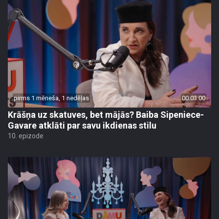
pirms 1 mēneša, 1 nedēļas
00:03:00
Krāšņa uz skatuves, bet mājās? Baiba Sipeniece-
Gavare atklāti par savu ikdienas stilu
10. epizode