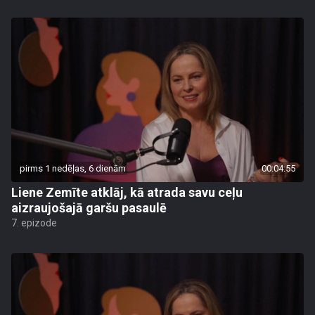
pirms 1 nedēļas, 6 dienām
00:04:55
Liene Zemīte atklāj, kā atrada savu ceļu
aizraujošajā garšu pasaulē
7. epizode