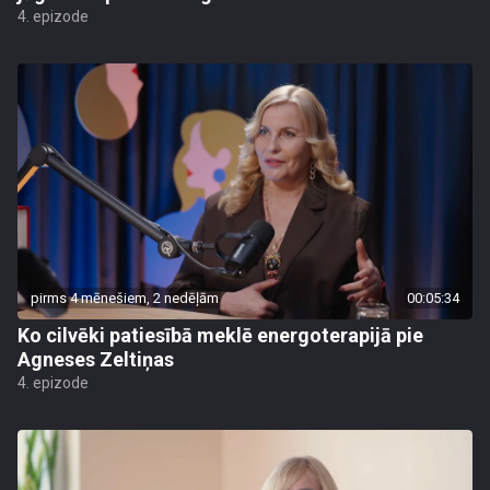
4. epizode
pirms 4 mēnešiem, 2 nedēļām
00:05:34
Ko cilvēki patiesībā meklē energoterapijā pie
Agneses Zeltiņas
4. epizode