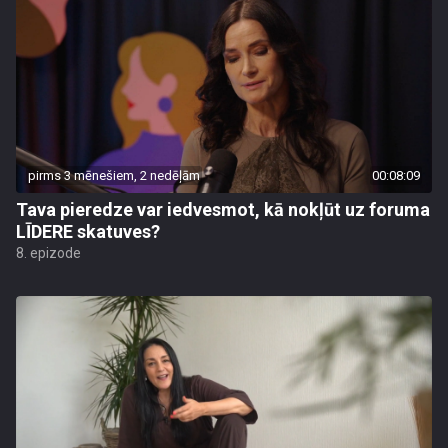
pirms 3 mēnešiem, 2 nedēļām
00:08:09
Tava pieredze var iedvesmot, kā nokļūt uz foruma
LĪDERE skatuves?
8. epizode