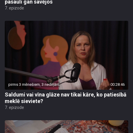
pasauli gan savējos
7. epizode
pirms 3 mēnešiem, 3 nedēļām
00:28:46
Saldumi vai vīna glāze nav tikai kāre, ko patiesībā
meklē sieviete?
7. epizode