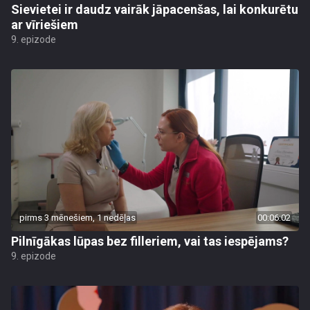
Sievietei ir daudz vairāk jāpacenšas, lai konkurētu
ar vīriešiem
9. epizode
pirms 3 mēnešiem, 1 nedēļas
00:06:02
Pilnīgākas lūpas bez filleriem, vai tas iespējams?
9. epizode