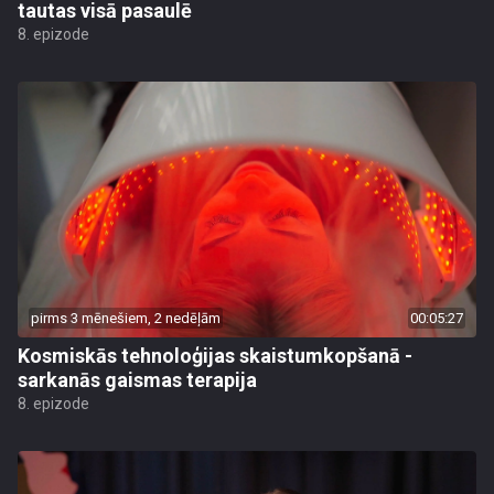
tautas visā pasaulē
8. epizode
pirms 3 mēnešiem, 2 nedēļām
00:05:27
Kosmiskās tehnoloģijas skaistumkopšanā -
sarkanās gaismas terapija
8. epizode