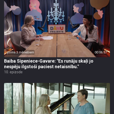
pirms 3 mēnešiem
00:06:57
Baiba Sipeniece-Gavare: "Es runāju skaļi jo
nespēju ilgstoši paciest netaisnību."
10. epizode