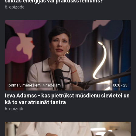
sliktās enerģijas vai praktisks lēmums?
6. epizode
pirms 3 mēnešiem, 4 nedēļām
00:07:23
Ieva Adamss - kas pietrūkst mūsdienu sievietei un
kā to var atrisināt tantra
6. epizode