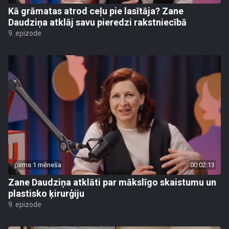
Kā grāmatas atrod ceļu pie lasītāja? Zane
Daudziņa atklāj savu pieredzi rakstniecībā
9. epizode
pirms 1 mēneša
00:02:13
Zane Daudziņa atklāti par mākslīgo skaistumu un
plastisko ķirurģiju
9. epizode