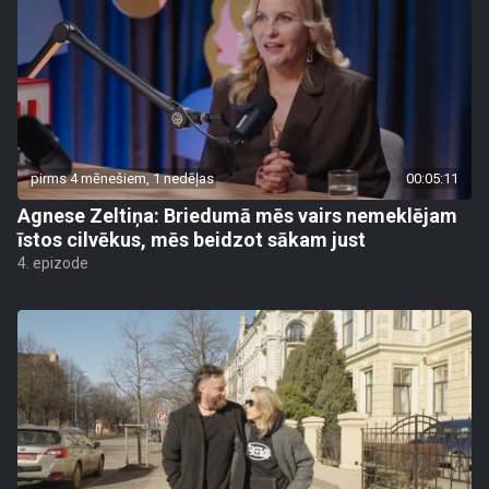
pirms 4 mēnešiem, 1 nedēļas
00:05:11
Agnese Zeltiņa: Briedumā mēs vairs nemeklējam
īstos cilvēkus, mēs beidzot sākam just
4. epizode