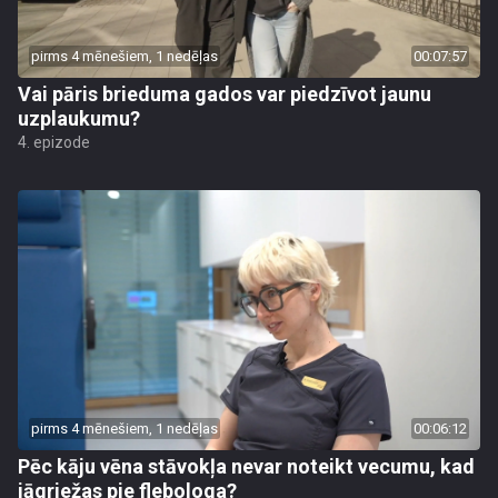
pirms 4 mēnešiem, 1 nedēļas
00:07:57
Vai pāris brieduma gados var piedzīvot jaunu
uzplaukumu?
4. epizode
pirms 4 mēnešiem, 1 nedēļas
00:06:12
Pēc kāju vēna stāvokļa nevar noteikt vecumu, kad
jāgriežas pie flebologa?