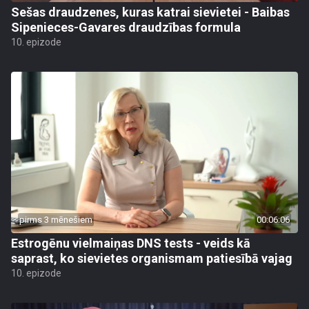
Sešas draudzenes, kuras katrai sievietei - Baibas
Sipenieces-Gavares draudzības formula
10. epizode
pirms 3 mēnešiem
00:06:06
Estrogēnu vielmaiņas DNS tests - veids kā
saprast, ko sievietes organismam patiesībā vajag
10. epizode