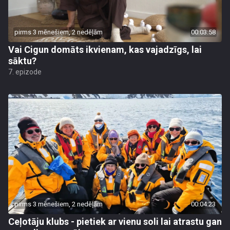
pirms 3 mēnešiem, 2 nedēļām
00:03:58
Vai Cigun domāts ikvienam, kas vajadzīgs, lai
sāktu?
7. epizode
pirms 3 mēnešiem, 2 nedēļām
00:04:23
Ceļotāju klubs - pietiek ar vienu soli lai atrastu gan