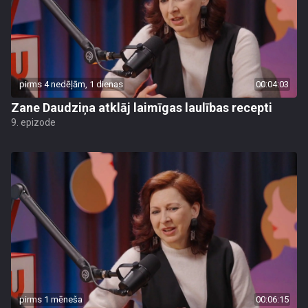
pirms 4 nedēļām, 1 dienas
00:04:03
Zane Daudziņa atklāj laimīgas laulības recepti
9. epizode
pirms 1 mēneša
00:06:15