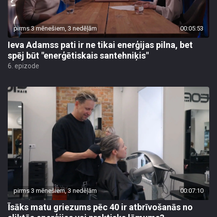
pirms 3 mēnešiem, 3 nedēļām
00:05:53
Ieva Adamss pati ir ne tikai enerģijas pilna, bet
spēj būt "enerģētiskais santehniķis"
6. epizode
pirms 3 mēnešiem, 3 nedēļām
00:07:10
Īsāks matu griezums pēc 40 ir atbrīvošanās no