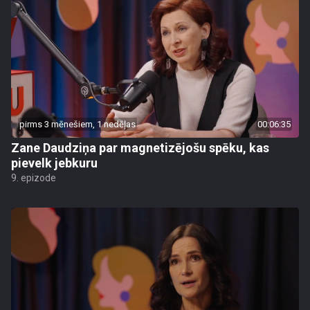
pirms 3 mēnešiem, 1 nedēļas
00:06:35
Zane Daudziņa par magnetizējošu spēku, kas
pievelk jebkuru
9. epizode