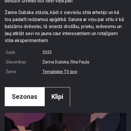
beidzot izvēlas būt tieši viņa pati.
Žanna Dubska stāsta, kādi ir sieviešu stila arhetipi un kā
tos padarīt redzamus apģērbā. Saruna ar viņu par stilu ir kā
balzāms dvēselei, tā sniedz drošību, prieku, iedvesmu un
ļauj atklāt sevi no jauna caur interesantiem un rotaļīgiem
stila eksperimentiem.
Gads
2025
Slavenības
Žanna Dubska, Rita Paula
Žanrs
Tematiskie TV šovi
Sezonas
Klipi