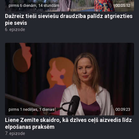
pirms 6 dienām, 14 stundām
00:05:12
Dažreiz tieši sieviešu draudzība palīdz atgriezties
pie sevis
6. epizode
pirms 1 nedēļas, 1 dienas
00:09:23
Liene Zemīte skaidro, kā dzīves ceļš aizvedis līdz
elpošanas praksēm
7. epizode