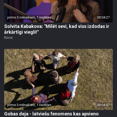
pirms 3 mēnešiem, 1 nedēļas
00:04:27
Solvita Kabakova: "Mīlēt sevi, kad viss izdodas ir
ārkārtīgi viegli!"
None
pirms 3 mēnešiem, 1 nedēļas
00:04:57
Gobas deja - latviešu fenomens kas apvieno