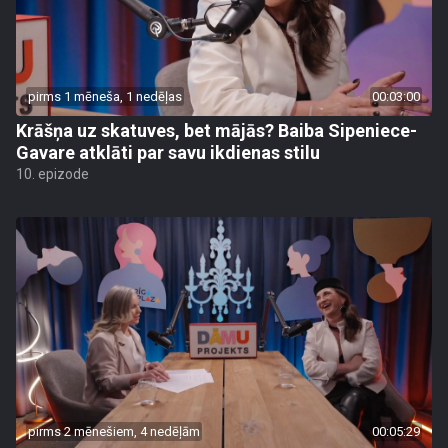
pirms 1 mēneša, 1 nedēļas
00:03:00
Krāšņa uz skatuves, bet mājās? Baiba Sipeniece-
Gavare atklāti par savu ikdienas stilu
10. epizode
pirms 2 mēnešiem, 4 nedēļām
00:05:29