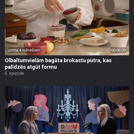
pirms 4 mēnešiem
00:06:09
Olbaltumvielām bagāta brokastu putra, kas
palīdzēs atgūt formu
6. epizode