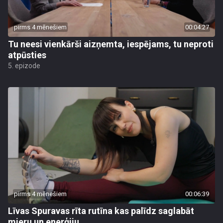
pirms 4 mēnešiem
00:04:27
Tu neesi vienkārši aizņemta, iespējams, tu neproti
atpūsties
5. epizode
pirms 4 mēnešiem
00:06:39
Līvas Spuravas rīta rutīna kas palīdz saglabāt
mieru un enerģiju