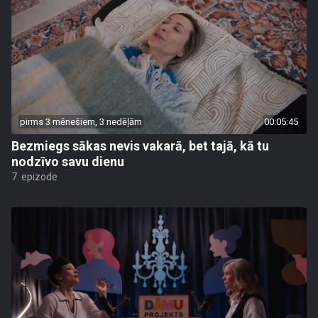
pirms 3 mēnešiem, 3 nedēļām
00:05:45
Bezmiegs sākas nevis vakarā, bet tajā, kā tu
nodzīvo savu dienu
7. epizode