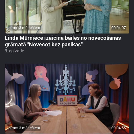
pirms 3 mēnešiem
00:04:07
Linda Mūrniece izaicina bailes no novecošanas
grāmatā "Novecot bez panikas"
9. epizode
pirms 3 mēnešiem
00:04:55