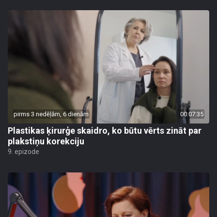
pirms 3 nedēļām, 6 dienām
00:07:35
Plastikas ķirurģe skaidro, ko būtu vērts zināt par
plakstiņu korekciju
9. epizode