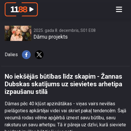
No iekšējās būtības līdz skapim -
Žannas Dubskas skatījums uz
sievietes arhetipa izpaušanu stilā
2025. gada 8. decembris, S01 E08
Dāmu projekts
Dalies
No iekšējās būtības līdz skapim - Žannas
Dubskas skatījums uz sievietes arhetipa
izpaušanu stilā
Dāmas pēc 40 kļūst apzinātākas - viņas vairs nevēlas
pielāgoties apkārtējai videi vai skriet pakaļ tendencēm. Šajā
vecumā rodas vēlme apģērbā iznest savu būtību, savu
raksturu un savu arhetipu. Tā ir pāreja uz dzīvi, kurā sieviete