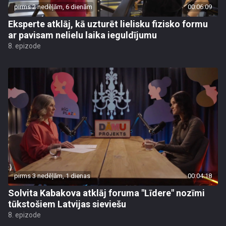
pirms 2 nedēļām, 6 dienām
00:06:09
Eksperte atklāj, kā uzturēt lielisku fizisko formu
ar pavisam nelielu laika ieguldījumu
8. epizode
pirms 3 nedēļām, 1 dienas
00:04:18
Solvita Kabakova atklāj foruma "Līdere" nozīmi
tūkstošiem Latvijas sieviešu
8. epizode