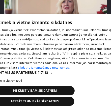
 tīmekļa vietne izmanto sīkdatnes
 tīmekļa vietnē tiek izmantotas sīkdatnes, lai nodrošinātu un uzlabotu tīmek
nes darbību., nosūtītu personalizētu reklāmu un satura ģenerēšanai, veiktu
āmas un satura mērījumus, auditorijas datu apkopošanu, kā arī produktu izst
pirms 4 mēnešiem, 2 nedēļām
00:06:08
zlabošanu. Zemāk sniedzam informāciju par visām sīkdatnēm, kuras tiek
Lolita Neimane liek aizmirst diētas un skaidro kas
ntotas mūsu tīmekļa vietnēs. Sīkdatnes var atšķirties atkarībā no apmeklētā
patiesībā strādā pēc 40
rneta vietnes sadaļas. Lietotājam jebkurā brīdī ir iespēja piekrist, atteikties va
īt savu piekrišanu. Piekrišanas sniegšana, kā arī tās atsaukšana vai mainīša
3. epizode
ecas uz visām interneta vietnes sadaļām. Vairāk informācijas par izmantotaj
atnēm skatīt
sīkdatņu izmantošanas noteikumos.
ĪT VISUS PARTNERUS
(1718) →
PIELĀGOT IZVĒLI
PIEKRIST VISĀM SĪKDATNĒM
ATSTĀT TEHNISKĀS SĪKDATNES