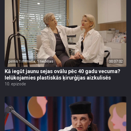
pirms 1 mēneša, 1 nedēļas
00:07:02
Kā iegūt jaunu sejas ovālu pēc 40 gadu vecuma?
Ielūkojamies plastiskās ķirurģijas aizkulisēs
10. epizode