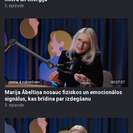
5. epizode
pirms 4 mēnešiem
00:07:37
Marija Ābeltiņa nosauc fiziskos un emocionālos
signālus, kas brīdina par izdegšanu
5. epizode