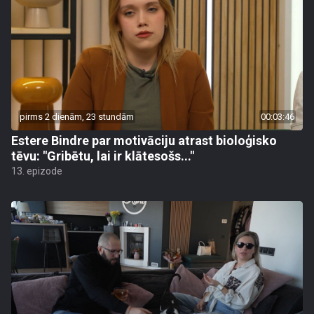
pirms 2 dienām, 23 stundām
00:03:46
Estere Bindre par motivāciju atrast bioloģisko
tēvu: "Gribētu, lai ir klātesošs..."
13. epizode