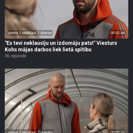
pirms 1 nedēļas, 1 dienas
00:02:46
"Es tevi neklausīju un izdomāju pats!" Viesturs
Kohs mājas darbos liek lietā spītību
36. epizode
pirms 1 nedēļas, 2 dienām
00:02:13