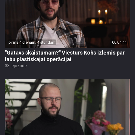
pirms 4 dienām, 4 stundām
00:04:44
"Gatavs skaistumam?" Viesturs Kohs izlēmis par
labu plastiskajai operācijai
33. epizode