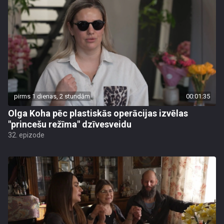
pirms 1 dienas, 2 stundām
00:01:35
Olga Koha pēc plastiskās operācijas izvēlas
"princešu režīma" dzīvesveidu
32. epizode