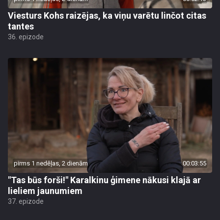
Viesturs Kohs raizējas, ka viņu varētu linčot citas
tantes
36. epizode
pirms 1 nedēļas, 2 dienām
00:03:55
"Tas būs forši!" Karalkinu ģimene nākusi klajā ar
lieliem jaunumiem
37. epizode