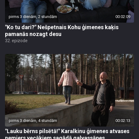
pirms 3 dienām, 2 stundām
00:02:09
"Ko tu dari?" Nešpetnais Kohu ģimenes kaķis
pamanās nozagt desu
32. epizode
pirms 3 dienām, 4 stundām
00:02:13
"Lauku bērns pilsētā!" Karalkinu ģimenes atvases
nemiers vecākiem sagādā galvassāpes