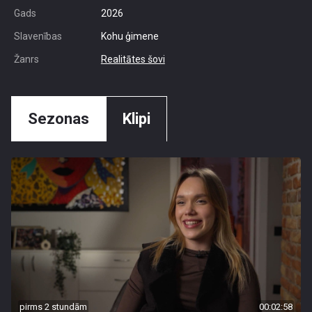
Gads
2026
Slavenības
Kohu ģimene
Žanrs
Realitātes šovi
Sezonas
Klipi
pirms 2 stundām
00:02:58