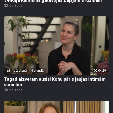
Vendija Karalkina gatavojas Zaļajam tirdziņam
32. epizode
pirms 2 dienām, 4 stundām
00:04:29
Tagad aizveram ausis! Kohu pāris ļaujas intīmām
sarunām
30. epizode