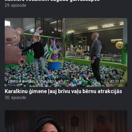
29. epizode
pirms 4 dienām, 2 stundām
00:03:11
Karalkinu ģimene ļauj brīvu vaļu bērnu atrakcijās
30. epizode