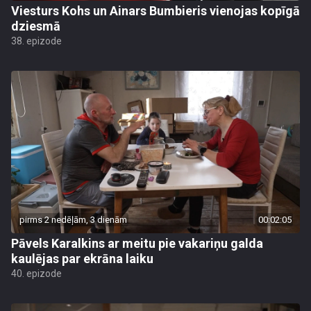
Viesturs Kohs un Ainars Bumbieris vienojas kopīgā
dziesmā
38. epizode
pirms 2 nedēļām, 3 dienām
00:02:05
Pāvels Karalkins ar meitu pie vakariņu galda
kaulējas par ekrāna laiku
40. epizode