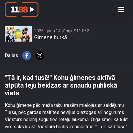
\"Tā ir, kad tusē!\" Kohu ģimenes
aktīvā atpūta teju beidzas ar snaudu
publiskā vietā
2026. gada 14. jūnijs, S11 E62
Ģimene burkā
Dalies
"Tā ir, kad tusē!" Kohu ģimenes aktīvā
atpūta teju beidzas ar snaudu publiskā
vietā
Kohu ģimene pēc meža taku trasēm mielojas ar saldējumu.
Tiesa, pēc gardas maltītes neviļus piezogas arī nogurums.
Viesturs nolemj apgulties rotaļu laukumā. Olga smej, ka tūlīt
vīrs sāks krākt. Viestura brālis ironiski teic: "Tā ir, kad tusē."