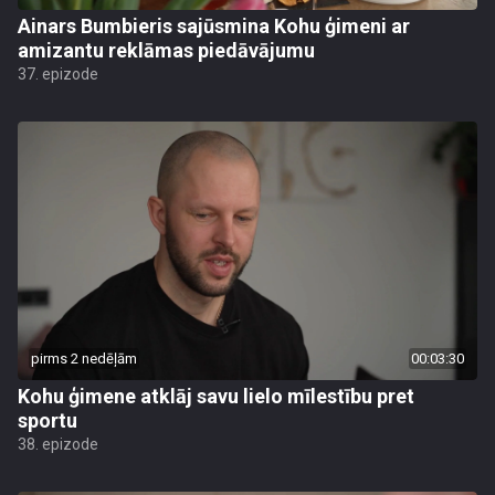
Ainars Bumbieris sajūsmina Kohu ģimeni ar
amizantu reklāmas piedāvājumu
37. epizode
pirms 2 nedēļām
00:03:30
Kohu ģimene atklāj savu lielo mīlestību pret
sportu
38. epizode