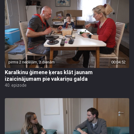
pirms 2 nedēļām, 2 dienām
00:04:52
Karalkinu ģimene ķeras klāt jaunam
izaicinājumam pie vakariņu galda
40. epizode