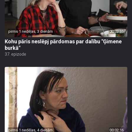
pirms 1 nedēļas, 3 dienām
00:02:35
Kohu pāris neslēpj pārdomas par dalību "Ģimene
burkā"
37. epizode
pirms 1 nedēļas, 4 dienām
00:02:16