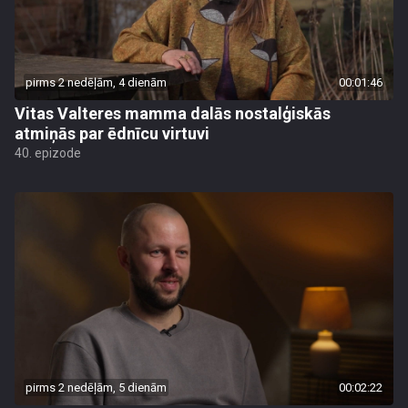
pirms 2 nedēļām, 4 dienām
00:01:46
Vitas Valteres mamma dalās nostalģiskās
atmiņās par ēdnīcu virtuvi
40. epizode
pirms 2 nedēļām, 5 dienām
00:02:22