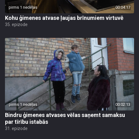
pirms 1 nedēļas
00:04:17
Kohu ģimenes atvase ļaujas brīnumiem virtuvē
35. epizode
pirms 1 nedēļas
00:02:13
Bindru ģimenes atvases vēlas saņemt samaksu
par tīrību istabās
31. epizode