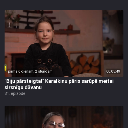
pirms 6 dienām, 2 stundām
00:05:49
"Biju pārsteigta!" Karalkinu pāris sarūpē meitai
sirsnīgu dāvanu
31. epizode