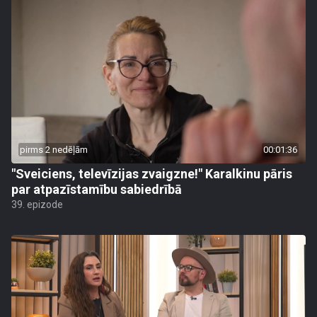
pirms 2 nedēļām
00:01:36
"Sveiciens, televīzijas zvaigzne!" Karalkinu pāris
par atpazīstamību sabiedrībā
39. epizode