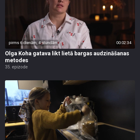
pirms 6 dienām, 4 stundām
00:02:34
Olga Koha gatava likt lietā bargas audzināšanas
metodes
35. epizode