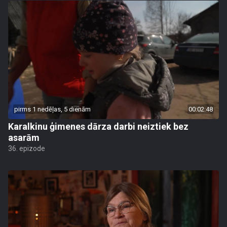
pirms 1 nedēļas, 5 dienām
00:02:48
Karalkinu ģimenes dārza darbi neiztiek bez
asarām
36. epizode