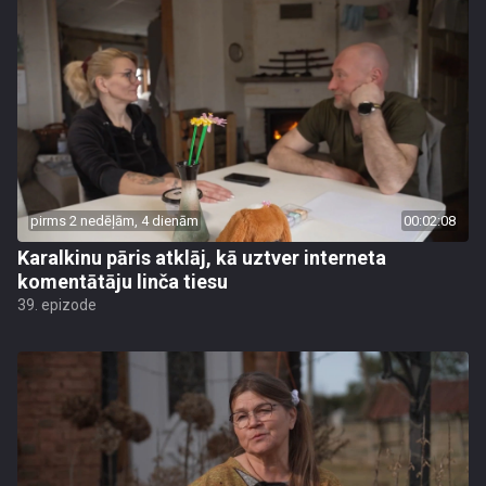
pirms 2 nedēļām, 4 dienām
00:02:08
Karalkinu pāris atklāj, kā uztver interneta
komentātāju linča tiesu
39. epizode