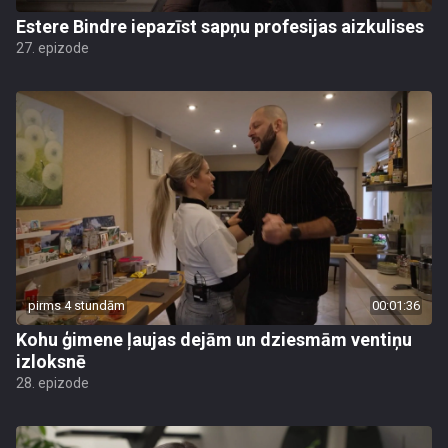
Estere Bindre iepazīst sapņu profesijas aizkulises
27. epizode
pirms 4 stundām
00:01:36
Kohu ģimene ļaujas dejām un dziesmām ventiņu
izloksnē
28. epizode