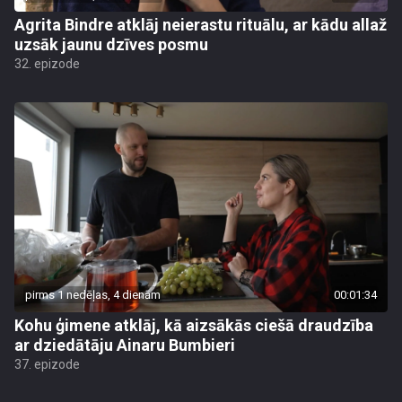
Agrita Bindre atklāj neierastu rituālu, ar kādu allaž
uzsāk jaunu dzīves posmu
32. epizode
pirms 1 nedēļas, 4 dienām
00:01:34
Kohu ģimene atklāj, kā aizsākās ciešā draudzība
ar dziedātāju Ainaru Bumbieri
37. epizode