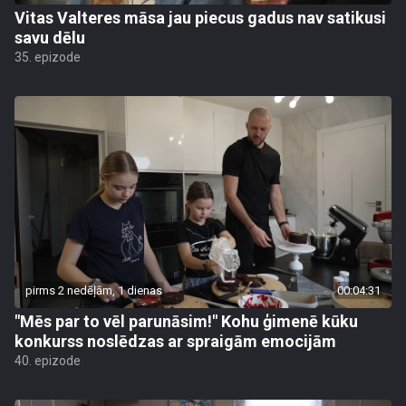
Vitas Valteres māsa jau piecus gadus nav satikusi
savu dēlu
35. epizode
pirms 2 nedēļām, 1 dienas
00:04:31
"Mēs par to vēl parunāsim!" Kohu ģimenē kūku
konkurss noslēdzas ar spraigām emocijām
40. epizode