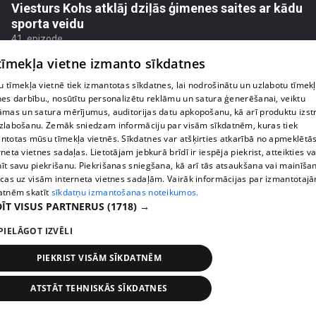
Viesturs Kohs atklāj dziļās ģimenes saites ar kādu
sporta veidu
41. epizode
 tīmekļa vietne izmanto sīkdatnes
 tīmekļa vietnē tiek izmantotas sīkdatnes, lai nodrošinātu un uzlabotu tīmek
nes darbību., nosūtītu personalizētu reklāmu un satura ģenerēšanai, veiktu
āmas un satura mērījumus, auditorijas datu apkopošanu, kā arī produktu izst
zlabošanu. Zemāk sniedzam informāciju par visām sīkdatnēm, kuras tiek
ntotas mūsu tīmekļa vietnēs. Sīkdatnes var atšķirties atkarībā no apmeklētā
rneta vietnes sadaļas. Lietotājam jebkurā brīdī ir iespēja piekrist, atteikties va
īt savu piekrišanu. Piekrišanas sniegšana, kā arī tās atsaukšana vai mainīša
ecas uz visām interneta vietnes sadaļām. Vairāk informācijas par izmantotaj
atnēm skatīt
sīkdatņu izmantošanas noteikumos.
ĪT VISUS PARTNERUS
(1718) →
pirms 2 nedēļām, 5 dienām
00:04:28
PIELĀGOT IZVĒLI
"Man gribējās būt tādai seksīgai!" Estere Bindre
PIEKRIST VISĀM SĪKDATNĒM
atklāj savu fotosesijas pieredzi
42. epizode
ATSTĀT TEHNISKĀS SĪKDATNES