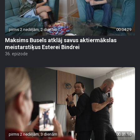
pirms 2 nedēļām, 2 dienām
00:04:29
Maksims Busels atklāj savus aktiermākslas
meistarstiķus Esterei Bindrei
36. epizode
pirms 2 nedēļām, 3 dienām
00:01:10