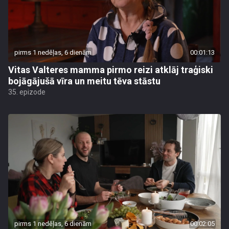
pirms 1 nedēļas, 6 dienām
00:01:13
Vitas Valteres mamma pirmo reizi atklāj traģiski
bojāgājušā vīra un meitu tēva stāstu
35. epizode
pirms 1 nedēļas, 6 dienām
00:02:05