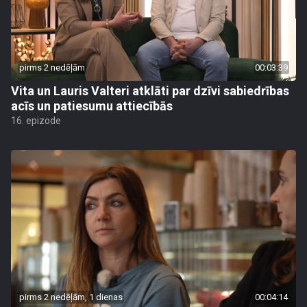
pirms 2 nedēļām
00:03:39
Vita un Lauris Valteri atklāti par dzīvi sabiedrības
acīs un patiesumu attiecībās
16. epizode
pirms 2 nedēļām, 1 dienas
00:04:14