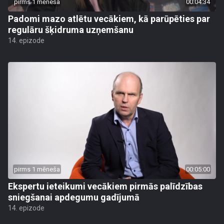
pirms 1 mēneša
00:04:34
Padomi mazo atlētu vecākiem, kā parūpēties par
regulāru šķidruma uzņemšanu
14. epizode
pirms 1 mēneša
00:05:00
Ekspertu ieteikumi vecākiem pirmās palīdzības
sniegšanai apdegumu gadījumā
14. epizode