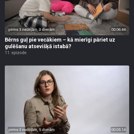
pirms 3 nedēļām, 3 dienām
00:06:44
Bērns guļ pie vecākiem – kā mierīgi pāriet uz
gulēšanu atsevišķā istabā?
11. epizode
pirms 3 nedēļām, 5 dienām
00:05:14