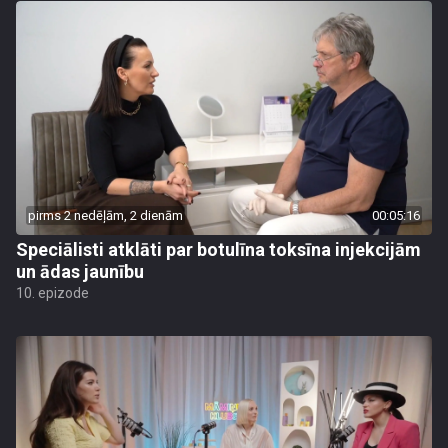
pirms 2 nedēļām, 2 dienām
00:05:16
Speciālisti atklāti par botulīna toksīna injekcijām
un ādas jaunību
10. epizode