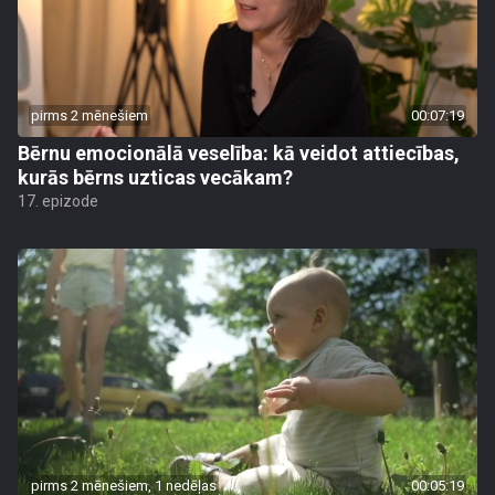
pirms 2 mēnešiem
00:07:19
Bērnu emocionālā veselība: kā veidot attiecības,
kurās bērns uzticas vecākam?
17. epizode
pirms 2 mēnešiem, 1 nedēļas
00:05:19