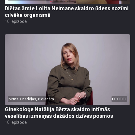
Diētas ārste Lolita Neimane skaidro ūdens nozīmi
cilvēka organismā
10. epizode
pirms 1 nedēļas, 6 dienām
00:03:31
Ginekoloģe Natālija Bērza skaidro intīmās
veselības izmaiņas dažādos dzīves posmos
10. epizode