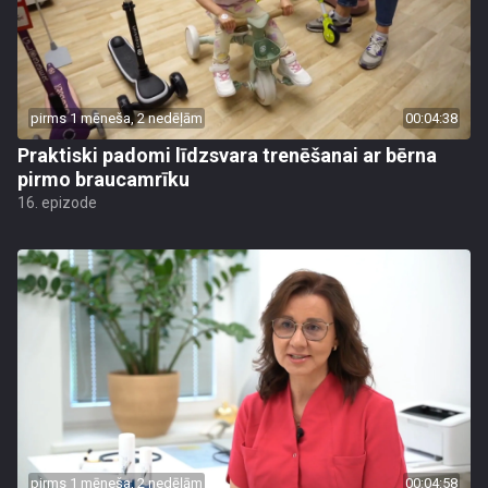
pirms 1 mēneša, 2 nedēļām
00:04:38
Praktiski padomi līdzsvara trenēšanai ar bērna
pirmo braucamrīku
16. epizode
pirms 1 mēneša, 2 nedēļām
00:04:58