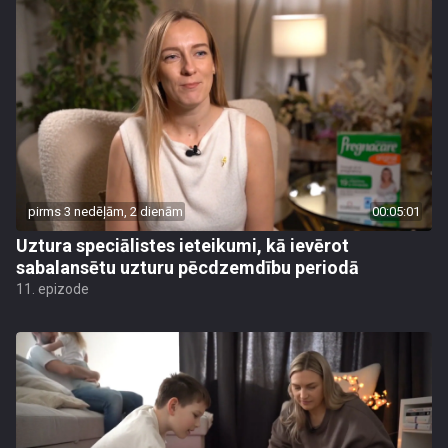
pirms 3 nedēļām, 2 dienām
00:05:01
Uztura speciālistes ieteikumi, kā ievērot
sabalansētu uzturu pēcdzemdību periodā
11. epizode