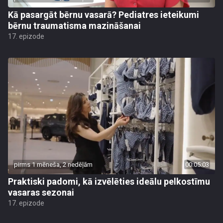
Kā pasargāt bērnu vasarā? Pediatres ieteikumi
bērnu traumatisma mazināšanai
17. epizode
pirms 1 mēneša, 2 nedēļām
00:05:03
Praktiski padomi, kā izvēlēties ideālu pelkostīmu
vasaras sezonai
17. epizode