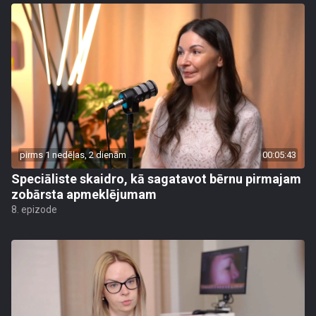
pirms 1 nedēļas, 2 dienām
00:05:43
Speciāliste skaidro, kā sagatavot bērnu pirmajam
zobārsta apmeklējumam
8. epizode