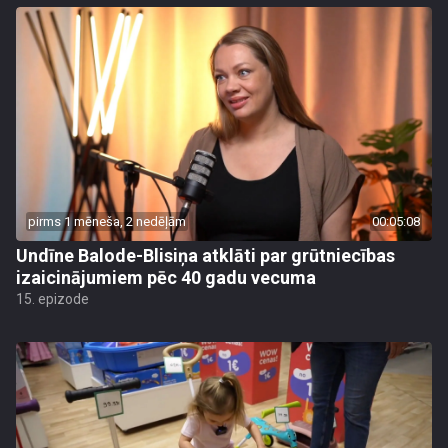
pirms 1 mēneša, 2 nedēļām
00:05:08
Undīne Balode-Blisiņa atklāti par grūtniecības
izaicinājumiem pēc 40 gadu vecuma
15. epizode