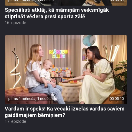
Speciālisti atklāj, kā māmiņām veiksmīgāk
stiprināt vēdera presi sporta zālē
16. epizode
pirms 1 mēneša, 1 nedēļas
00:05:10
Vārdam ir spēks! Kā vecāki izvēlas vārdus saviem
gaidāmajiem bērniņiem?
17. epizode