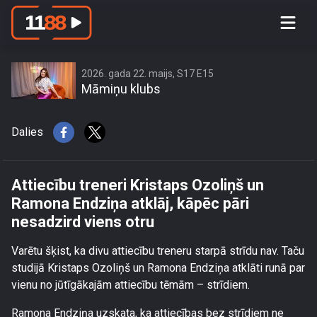
Attiecību treneri Kristaps Ozoliņš un
Ramona Endziņa atklāj, kāpēc pāri
nesadzird viens otru
2026. gada 22. maijs, S17 E15
Māmiņu klubs
Dalies
Attiecību treneri Kristaps Ozoliņš un
Ramona Endziņa atklāj, kāpēc pāri
nesadzird viens otru
Varētu šķist, ka divu attiecību treneru starpā strīdu nav. Taču
studijā Kristaps Ozoliņš un Ramona Endziņa atklāti runā par
vienu no jūtīgākajām attiecību tēmām – strīdiem.
Ramona Endziņa uzskata, ka attiecības bez strīdiem ne