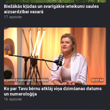
Biežākās kļūdas un svarīgākie ieteikumi saules
aizsardzībai vasarā
17. epizode
pirms 2 mēnešiem, 1 nedēļas
00:07:44
Ko par Tavu bērnu atklāj viņa dzimšanas datums
un numeroloģija
16. epizode