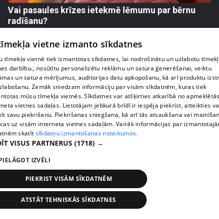
Vai pasaules krīzes ietekmē lēmumu par bērnu
radīšanu?
14. epizode
 tīmekļa vietne izmanto sīkdatnes
 tīmekļa vietnē tiek izmantotas sīkdatnes, lai nodrošinātu un uzlabotu tīmek
nes darbību., nosūtītu personalizētu reklāmu un satura ģenerēšanai, veiktu
āmas un satura mērījumus, auditorijas datu apkopošanu, kā arī produktu izst
zlabošanu. Zemāk sniedzam informāciju par visām sīkdatnēm, kuras tiek
ntotas mūsu tīmekļa vietnēs. Sīkdatnes var atšķirties atkarībā no apmeklētā
rneta vietnes sadaļas. Lietotājam jebkurā brīdī ir iespēja piekrist, atteikties va
īt savu piekrišanu. Piekrišanas sniegšana, kā arī tās atsaukšana vai mainīša
ecas uz visām interneta vietnes sadaļām. Vairāk informācijas par izmantotaj
atnēm skatīt
sīkdatņu izmantošanas noteikumos.
ĪT VISUS PARTNERUS
(1718) →
pirms 3 mēnešiem
00:06:24
PIELĀGOT IZVĒLI
Grila sezonā lieliski iespējams ievērot veselīga
PIEKRIST VISĀM SĪKDATNĒM
uztura principus
13. epizode
ATSTĀT TEHNISKĀS SĪKDATNES