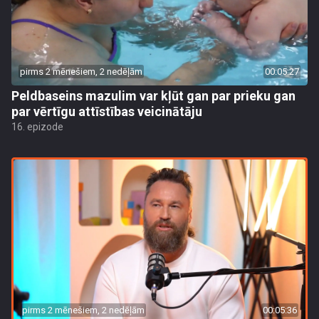
pirms 2 mēnešiem, 2 nedēļām
00:05:27
Peldbaseins mazulim var kļūt gan par prieku gan
par vērtīgu attīstības veicinātāju
16. epizode
pirms 2 mēnešiem, 2 nedēļām
00:05:36