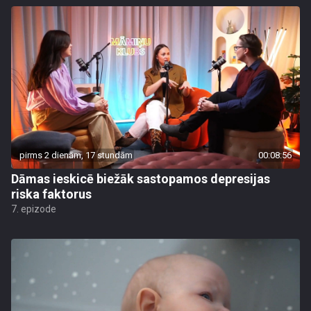
pirms 2 dienām, 17 stundām
00:08:56
Dāmas ieskicē biežāk sastopamos depresijas
riska faktorus
7. epizode