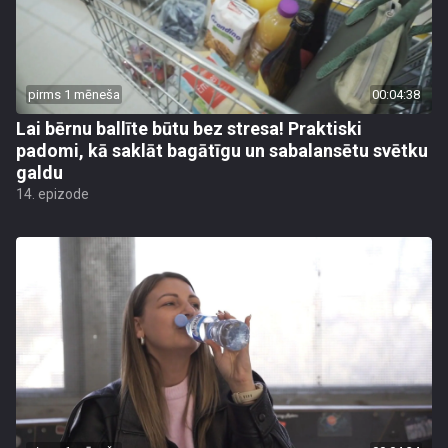
pirms 1 mēneša
00:04:38
Lai bērnu ballīte būtu bez stresa! Praktiski
padomi, kā saklāt bagātīgu un sabalansētu svētku
galdu
14. epizode