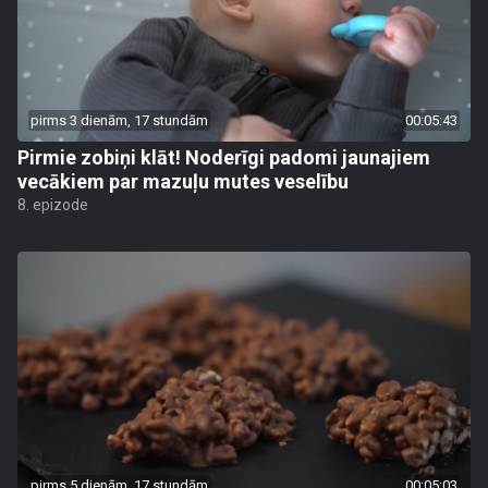
pirms 3 dienām, 17 stundām
00:05:43
Pirmie zobiņi klāt! Noderīgi padomi jaunajiem
vecākiem par mazuļu mutes veselību
8. epizode
pirms 5 dienām, 17 stundām
00:05:03