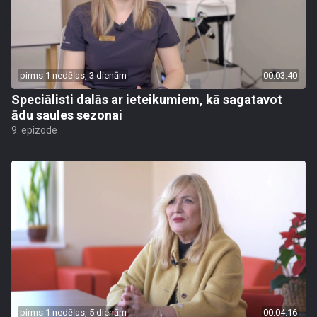
pirms 1 nedēļas, 3 dienām
00:03:40
Speciālisti dalās ar ieteikumiem, kā sagatavot
ādu saules sezonai
9. epizode
pirms 1 nedēļas, 5 dienām
00:04:16