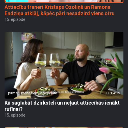
Attiecību treneri Kristaps Ozoliņš un Ramona
Endziņa atklāj, kāpēc pāri nesadzird viens otru
15. epizode
pirms 2 mēnešiem, 2 nedēļām
00:04:19
Kā saglabāt dzirksteli un neļaut attiecībās ienākt
rutīnai?
15. epizode