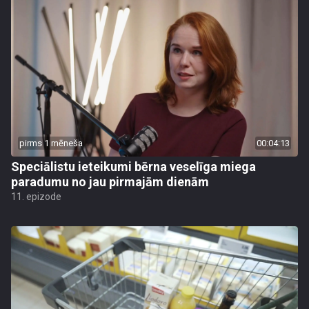
pirms 1 mēneša
00:04:13
Speciālistu ieteikumi bērna veselīga miega
paradumu no jau pirmajām dienām
11. epizode