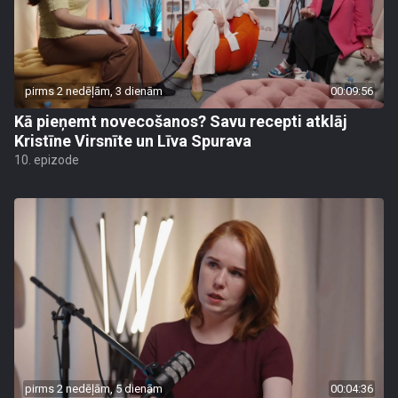
pirms 2 nedēļām, 3 dienām
00:09:56
Kā pieņemt novecošanos? Savu recepti atklāj
Kristīne Virsnīte un Līva Spurava
10. epizode
pirms 2 nedēļām, 5 dienām
00:04:36