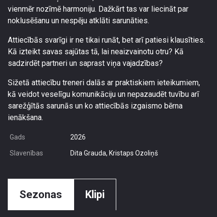
vienmēr nozīmē harmoniju. Dažkārt tas var liecināt par
noklusēšanu un nespēju atklāti sarunāties.
Attiecībās svarīgi ir ne tikai runāt, bet arī patiesi klausīties.
Kā izteikt savas sajūtas tā, lai neaizvainotu otru? Kā
sadzirdēt partneri un saprast viņa vajadzības?
Sižetā attiecību treneri dalās ar praktiskiem ieteikumiem,
kā veidot veselīgu komunikāciju un nepazaudēt tuvību arī
sarežģītās sarunās un ko attiecībās izgaismo bērna
ienākšana.
Gads
2026
Slavenības
Dita Grauda, Kristaps Ozoliņš
Sezonas
Klipi