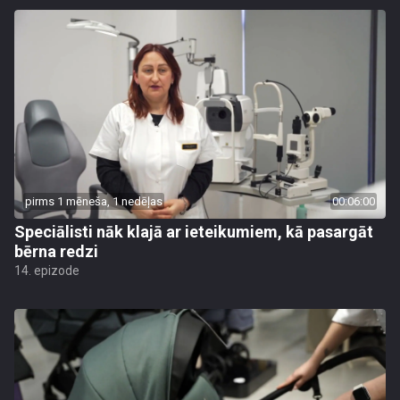
pirms 1 mēneša, 1 nedēļas
00:06:00
Speciālisti nāk klajā ar ieteikumiem, kā pasargāt
bērna redzi
14. epizode