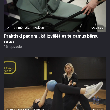
pirms 1 mēneša, 1 nedēļas
00:05:26
Praktiski padomi, kā izvēlēties teicamus bērnu
ratus
15. epizode
pirms 1 mēneša, 1 nedēļas
00:05:53