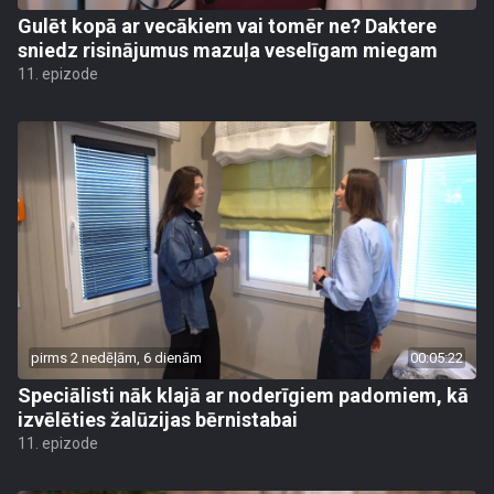
Gulēt kopā ar vecākiem vai tomēr ne? Daktere
sniedz risinājumus mazuļa veselīgam miegam
11. epizode
pirms 2 nedēļām, 6 dienām
00:05:22
Speciālisti nāk klajā ar noderīgiem padomiem, kā
izvēlēties žalūzijas bērnistabai
11. epizode