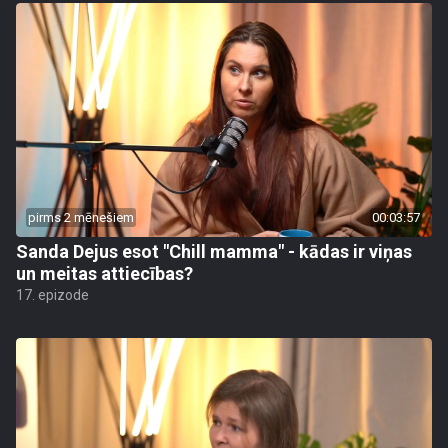
pirms 2 mēnešiem
00:03:57
Sanda Dejus esot "Chill mamma" - kādas ir viņas
un meitas attiecības?
17. epizode