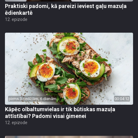
Praktiski padomi, kā pareizi ieviest gaļu mazuļa
ēdienkartē
12. epizode
pirms 3 nedēļām, 6 dienām
00:04:12
Kāpēc olbaltumvielas ir tik būtiskas mazuļa
attīstībai? Padomi visai ģimenei
12. epizode