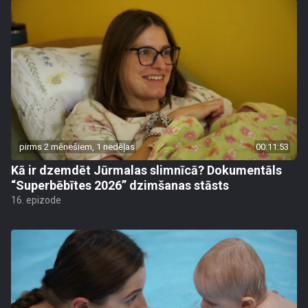
pirms 2 mēnešiem, 1 nedēļas
00:11:53
Kā ir dzemdēt Jūrmalas slimnīcā? Dokumentāls
“Superbēbītes 2026” dzimšanas stāsts
16. epizode