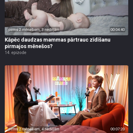
pirms 2 mēnešiem, 3 nedēļām
00:04:40
Kāpēc daudzas mammas pārtrauc zīdīšanu
pirmajos mēnešos?
14. epizode
pirms 2 mēnešiem, 4 nedēļām
00:07:20