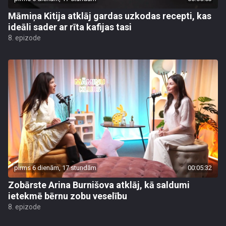
Māmiņa Kitija atklāj gardas uzkodas recepti, kas
ideāli sader ar rīta kafijas tasi
8. epizode
pirms 6 dienām, 17 stundām
00:05:32
Zobārste Arina Burnišova atklāj, kā saldumi
ietekmē bērnu zobu veselību
8. epizode