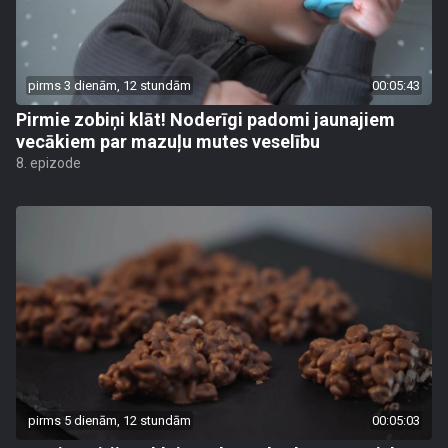
pirms 3 dienām, 12 stundām
00:05:43
Pirmie zobiņi klāt! Noderīgi padomi jaunajiem
vecākiem par mazuļu mutes veselību
8. epizode
pirms 5 dienām, 12 stundām
00:05:03