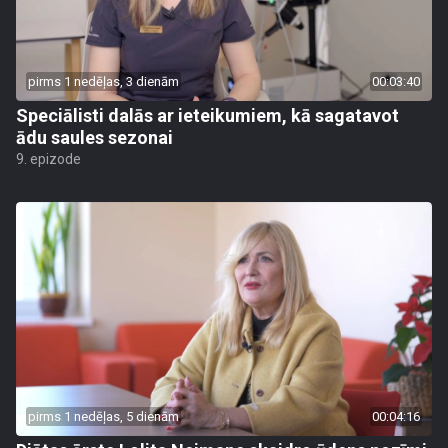
pirms 1 nedēļas, 3 dienām
00:03:40
Speciālisti dalās ar ieteikumiem, kā sagatavot
ādu saules sezonai
9. epizode
pirms 1 nedēļas, 5 dienām
00:04:16