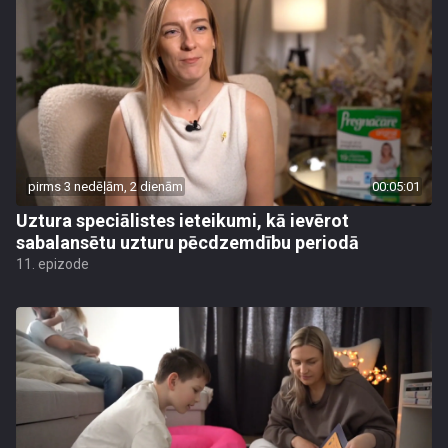
pirms 3 nedēļām, 2 dienām
00:05:01
Uztura speciālistes ieteikumi, kā ievērot
sabalansētu uzturu pēcdzemdību periodā
11. epizode