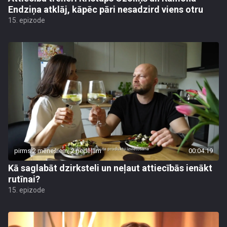
Endziņa atklāj, kāpēc pāri nesadzird viens otru
15. epizode
pirms 2 mēnešiem, 2 nedēļām
00:04:19
Kā saglabāt dzirksteli un neļaut attiecībās ienākt
rutīnai?
15. epizode