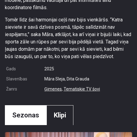
modele, pasākumu vadītāja un pat intimitātes ainu
koordinatore filmās.
Tomēr līdz šai harmonijai ceļš nav bijis vienkāršs. “Katra
sieviete ir savā dzīves posmā, tāpēc salīdzināt nav
iespējams,” saka Māra, atklājot, ka arī viņai ir bijuši laiki, kad
sporta zāle un rūpes par sevi bija pēdējā vietā. Tagad viņa
ļaujas domām par nākotni, par sevi kā sievieti, kad bērni
būs izauguši, un par to, ko viņa pati vēlas piedzīvot.
Gads
2025
Slavenības
Māra Sleja, Dita Grauda
Žanrs
Ģimenes
,
Tematiskie TV šovi
Sezonas
Klipi