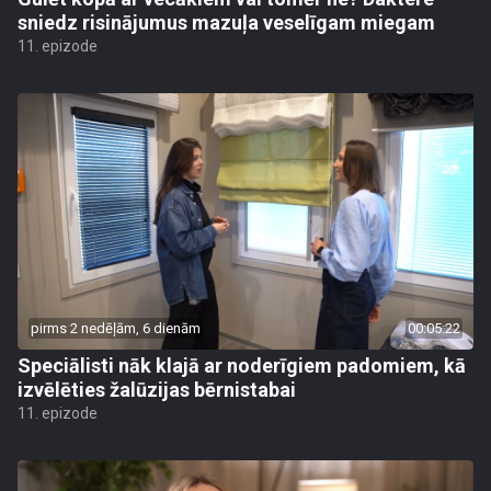
sniedz risinājumus mazuļa veselīgam miegam
11. epizode
pirms 2 nedēļām, 6 dienām
00:05:22
Speciālisti nāk klajā ar noderīgiem padomiem, kā
izvēlēties žalūzijas bērnistabai
11. epizode