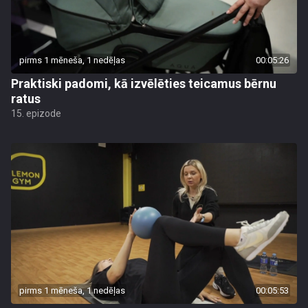
pirms 1 mēneša, 1 nedēļas
00:05:26
Praktiski padomi, kā izvēlēties teicamus bērnu
ratus
15. epizode
pirms 1 mēneša, 1 nedēļas
00:05:53