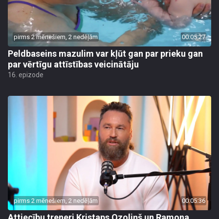
pirms 2 mēnešiem, 2 nedēļām
00:05:27
Peldbaseins mazulim var kļūt gan par prieku gan
par vērtīgu attīstības veicinātāju
16. epizode
pirms 2 mēnešiem, 2 nedēļām
00:05:36
Attiecību treneri Kristaps Ozoliņš un Ramona