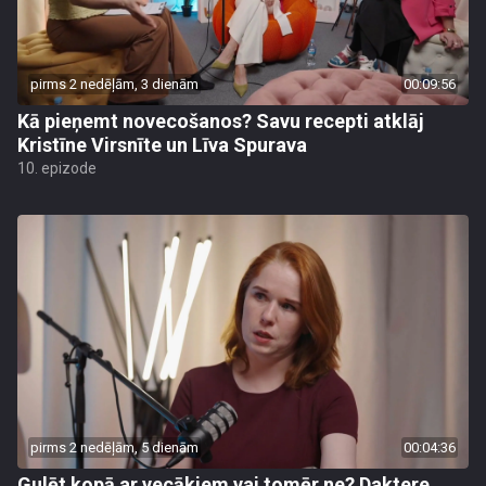
pirms 2 nedēļām, 3 dienām
00:09:56
Kā pieņemt novecošanos? Savu recepti atklāj
Kristīne Virsnīte un Līva Spurava
10. epizode
pirms 2 nedēļām, 5 dienām
00:04:36
Gulēt kopā ar vecākiem vai tomēr ne? Daktere