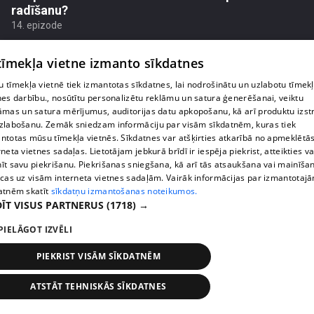
radīšanu?
14. epizode
 tīmekļa vietne izmanto sīkdatnes
 tīmekļa vietnē tiek izmantotas sīkdatnes, lai nodrošinātu un uzlabotu tīmek
nes darbību., nosūtītu personalizētu reklāmu un satura ģenerēšanai, veiktu
āmas un satura mērījumus, auditorijas datu apkopošanu, kā arī produktu izst
zlabošanu. Zemāk sniedzam informāciju par visām sīkdatnēm, kuras tiek
ntotas mūsu tīmekļa vietnēs. Sīkdatnes var atšķirties atkarībā no apmeklētā
rneta vietnes sadaļas. Lietotājam jebkurā brīdī ir iespēja piekrist, atteikties va
īt savu piekrišanu. Piekrišanas sniegšana, kā arī tās atsaukšana vai mainīša
ecas uz visām interneta vietnes sadaļām. Vairāk informācijas par izmantotaj
atnēm skatīt
sīkdatņu izmantošanas noteikumos.
ĪT VISUS PARTNERUS
(1718) →
pirms 3 mēnešiem
00:06:24
Grila sezonā lieliski iespējams ievērot veselīga
PIELĀGOT IZVĒLI
uztura principus
PIEKRIST VISĀM SĪKDATNĒM
13. epizode
ATSTĀT TEHNISKĀS SĪKDATNES