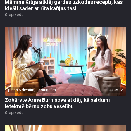
Māmiņa Kitija atklāj gardas uzkodas recepti, kas
ideāli sader ar rīta kafijas tasi
8. epizode
pirms 6 dienām, 12 stundām
00:05:32
Zobārste Arina Burnišova atklāj, kā saldumi
ietekmē bērnu zobu veselību
8. epizode