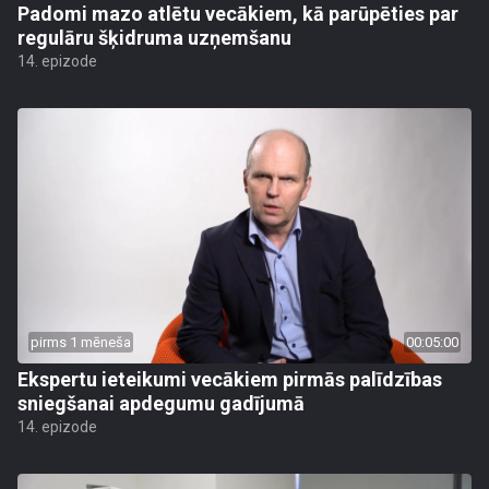
Padomi mazo atlētu vecākiem, kā parūpēties par
regulāru šķidruma uzņemšanu
14. epizode
pirms 1 mēneša
00:05:00
Ekspertu ieteikumi vecākiem pirmās palīdzības
sniegšanai apdegumu gadījumā
14. epizode