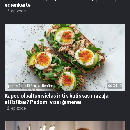
ēdienkartē
12. epizode
pirms 3 nedēļām, 6 dienām
00:04:12
Kāpēc olbaltumvielas ir tik būtiskas mazuļa
attīstībai? Padomi visai ģimenei
12. epizode