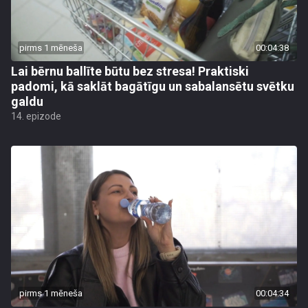
pirms 1 mēneša
00:04:38
Lai bērnu ballīte būtu bez stresa! Praktiski
padomi, kā saklāt bagātīgu un sabalansētu svētku
galdu
14. epizode
pirms 1 mēneša
00:04:34