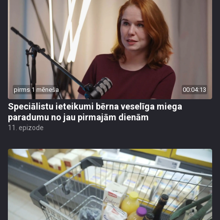
pirms 1 mēneša
00:04:13
Speciālistu ieteikumi bērna veselīga miega
paradumu no jau pirmajām dienām
11. epizode