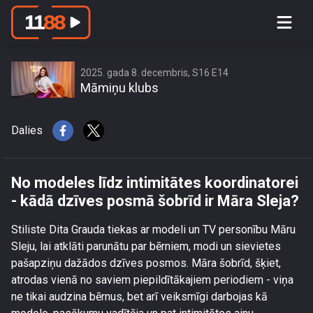
No modeles līdz intimitātes
koordinatorei - kādā dzīves posmā
šobrīd ir Māra Sleja?
2025. gada 8. decembris, S16 E14
Māmiņu klubs
Dalies
No modeles līdz intimitātes koordinatorei
- kādā dzīves posmā šobrīd ir Māra Sleja?
Stiliste Dita Grauda tiekas ar modeli un TV personību Māru
Sleju, lai atklāti parunātu par bērniem, modi un sievietes
pašapziņu dažādos dzīves posmos. Māra šobrīd, šķiet,
atrodas vienā no saviem piepildītākajiem periodiem - viņa
ne tikai audzina bērnus, bet arī veiksmīgi darbojas kā