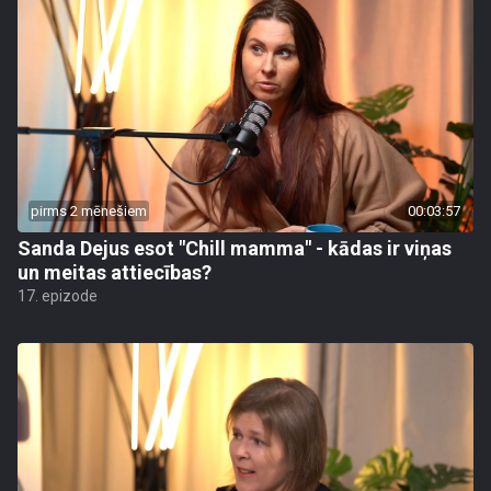
pirms 2 mēnešiem
00:03:57
Sanda Dejus esot "Chill mamma" - kādas ir viņas
un meitas attiecības?
17. epizode