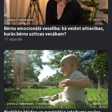
pirms 2 mēnešiem
00:07:19
Bērnu emocionālā veselība: kā veidot attiecības,
kurās bērns uzticas vecākam?
17. epizode
pirms 2 mēnešiem, 1 nedēļas
00:05:19