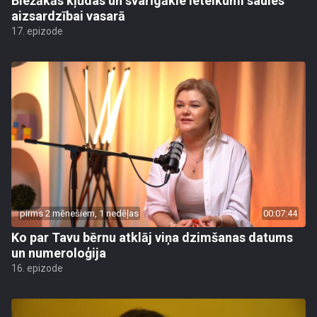
Biežākās kļūdas un svarīgākie ieteikumi saules
aizsardzībai vasarā
17. epizode
pirms 2 mēnešiem, 1 nedēļas
00:07:44
Ko par Tavu bērnu atklāj viņa dzimšanas datums
un numeroloģija
16. epizode