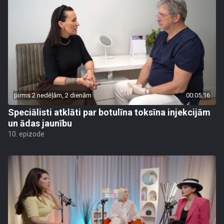
pirms 2 nedēļām, 2 dienām
00:05:16
Speciālisti atklāti par botulīna toksīna injekcijām
un ādas jaunību
10. epizode