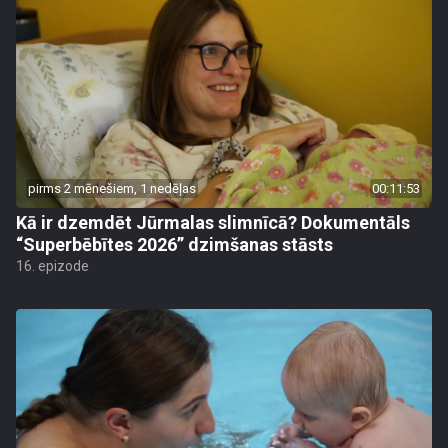
pirms 2 mēnešiem, 1 nedēļas
00:11:53
Kā ir dzemdēt Jūrmalas slimnīcā? Dokumentāls
“Superbēbītes 2026” dzimšanas stāsts
16. epizode