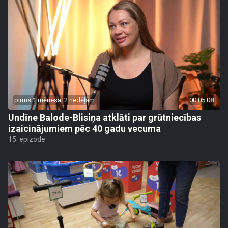
pirms 1 mēneša, 2 nedēļām
00:05:08
Undīne Balode-Blisiņa atklāti par grūtniecības
izaicinājumiem pēc 40 gadu vecuma
15. epizode