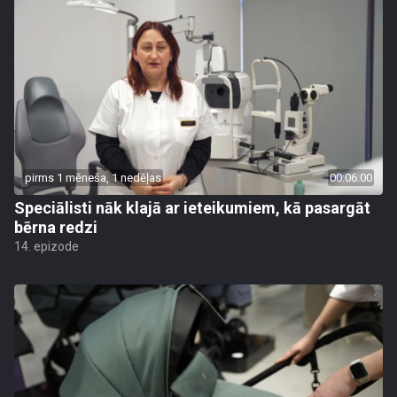
pirms 1 mēneša, 1 nedēļas
00:06:00
Speciālisti nāk klajā ar ieteikumiem, kā pasargāt
bērna redzi
14. epizode