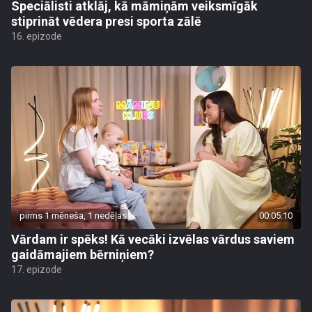
Speciālisti atklāj, kā māmiņām veiksmīgāk
stiprināt vēdera presi sporta zālē
16. epizode
pirms 1 mēneša, 1 nedēļas
00:05:10
Vārdam ir spēks! Kā vecāki izvēlas vārdus saviem
gaidāmajiem bērniņiem?
17. epizode