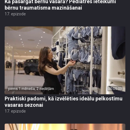
Kā pasargāt bērnu vasarā? Pediatres ieteikumi
bērnu traumatisma mazināšanai
17. epizode
pirms 1 mēneša, 2 nedēļām
00:05:03
Praktiski padomi, kā izvēlēties ideālu pelkostīmu
vasaras sezonai
17. epizode