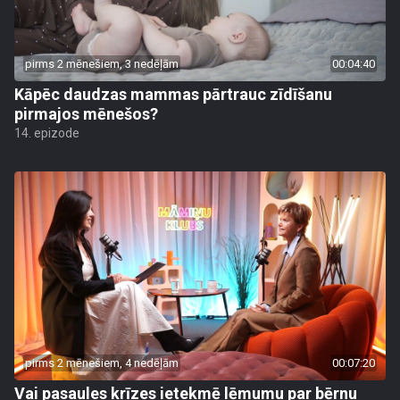
pirms 2 mēnešiem, 3 nedēļām
00:04:40
Kāpēc daudzas mammas pārtrauc zīdīšanu
pirmajos mēnešos?
14. epizode
pirms 2 mēnešiem, 4 nedēļām
00:07:20
Vai pasaules krīzes ietekmē lēmumu par bērnu