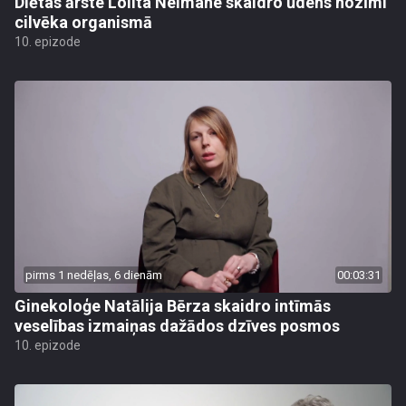
Diētas ārste Lolita Neimane skaidro ūdens nozīmi
cilvēka organismā
10. epizode
pirms 1 nedēļas, 6 dienām
00:03:31
Ginekoloģe Natālija Bērza skaidro intīmās
veselības izmaiņas dažādos dzīves posmos
10. epizode