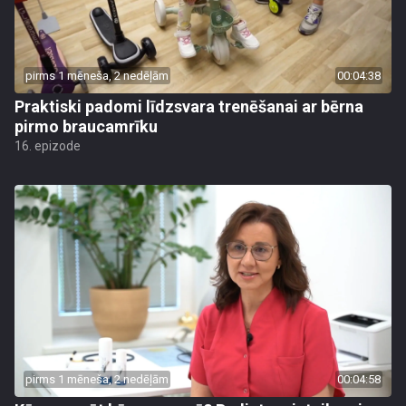
pirms 1 mēneša, 2 nedēļām
00:04:38
Praktiski padomi līdzsvara trenēšanai ar bērna
pirmo braucamrīku
16. epizode
pirms 1 mēneša, 2 nedēļām
00:04:58