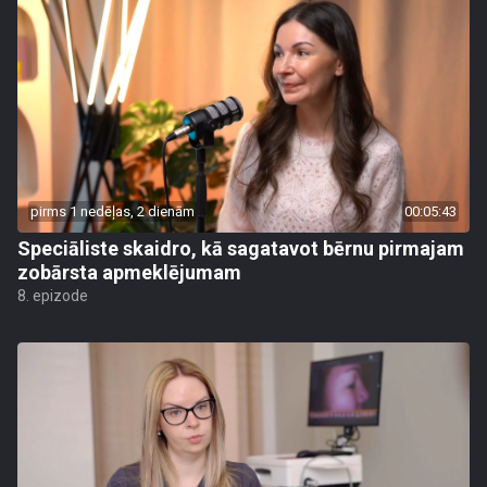
pirms 1 nedēļas, 2 dienām
00:05:43
Speciāliste skaidro, kā sagatavot bērnu pirmajam
zobārsta apmeklējumam
8. epizode