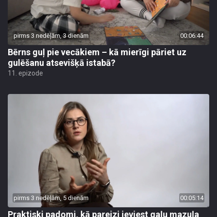
pirms 3 nedēļām, 3 dienām
00:06:44
Bērns guļ pie vecākiem – kā mierīgi pāriet uz
gulēšanu atsevišķā istabā?
11. epizode
pirms 3 nedēļām, 5 dienām
00:05:14
Praktiski padomi, kā pareizi ieviest gaļu mazuļa