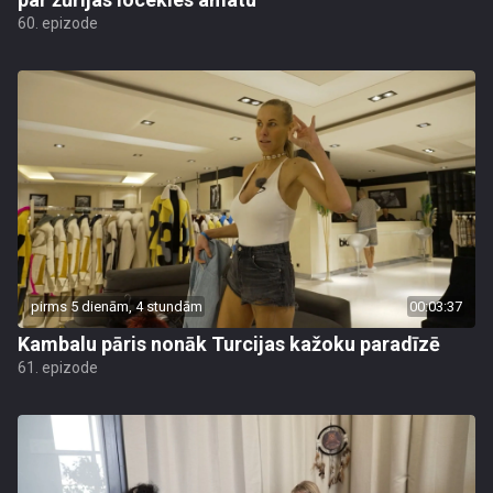
60. epizode
pirms 5 dienām, 4 stundām
00:03:37
Kambalu pāris nonāk Turcijas kažoku paradīzē
61. epizode