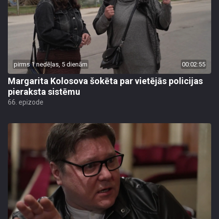
pirms 1 nedēļas, 5 dienām
00:02:55
Margarita Kolosova šokēta par vietējās policijas
pieraksta sistēmu
66. epizode