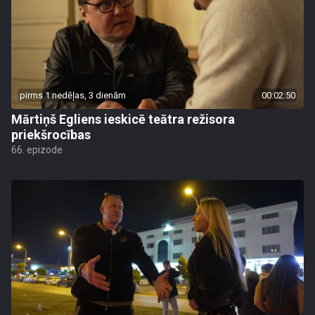
pirms 1 nedēļas, 3 dienām
00:02:50
Mārtiņš Egliens ieskicē teātra režisora
priekšrocības
66. epizode