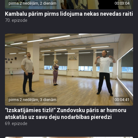
pirms 2 nedēļām, 2 dienām
00:03:04
Kambalu pārim pirms lidojuma nekas nevedas raiti
70. epizode
pirms 2 nedēļām, 3 dienām
00:04:41
"Izskatījāmies tizli!" Zundovsku pāris ar humoru
atskatās uz savu deju nodarbības pieredzi
69. epizode