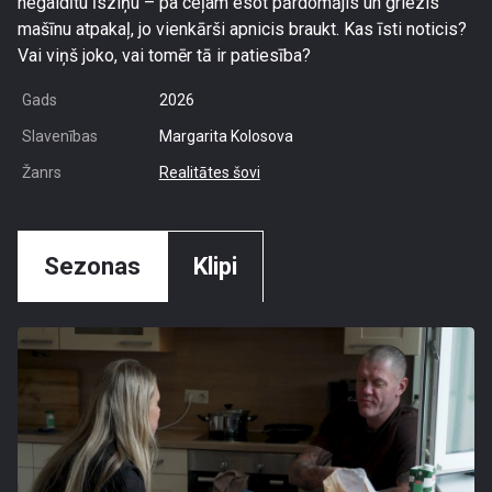
negaidītu īsziņu – pa ceļam esot pārdomājis un griezis
mašīnu atpakaļ, jo vienkārši apnicis braukt. Kas īsti noticis?
Vai viņš joko, vai tomēr tā ir patiesība?
Gads
2026
Slavenības
Margarita Kolosova
Žanrs
Realitātes šovi
Sezonas
Klipi