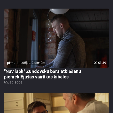
pirms 1 nedēļas, 2 dienām
00:03:39
"Nav labi!" Zundovsku bāra atklāšanu
piemeklējušas vairākas ķibeles
65. epizode