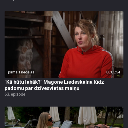
pirms 1 nedēļas
00:05:54
"Kā būtu labāk?" Magone Liedeskalna lūdz
padomu par dzīvesvietas maiņu
63. epizode