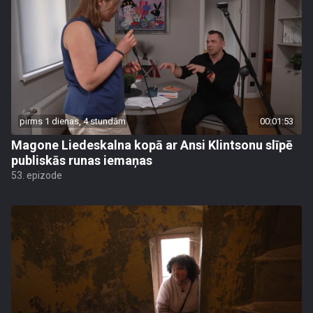
pirms 1 dienas, 4 stundām
00:01:53
Magone Liedeskalna kopā ar Ansi Klintsonu slīpē
publiskās runas iemaņas
53. epizode