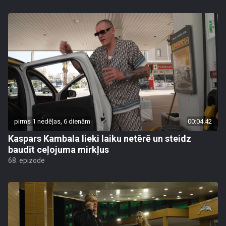
pirms 1 nedēļas, 6 dienām
00:04:42
Kaspars Kambala lieki laiku netērē un steidz
baudīt ceļojuma mirkļus
68. epizode