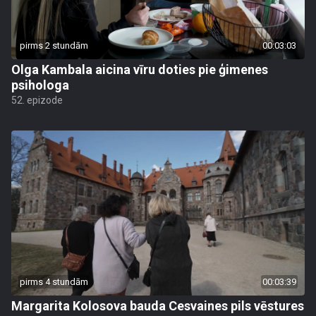
pirms 2 stundām
00:03:03
Olga Kambala aicina vīru doties pie ģimenes
psihologa
52. epizode
pirms 4 stundām
00:03:39
Margarita Kolosova bauda Cesvaines pils vēstures