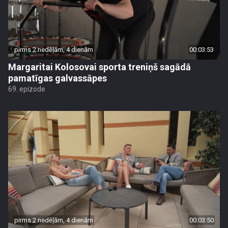
pirms 2 nedēļām, 4 dienām
00:03:53
Margaritai Kolosovai sporta treniņš sagādā
pamatīgas galvassāpes
69. epizode
pirms 2 nedēļām, 4 dienām
00:03:50