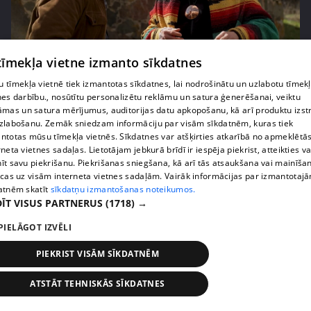
 tīmekļa vietne izmanto sīkdatnes
pirms 2 nedēļām, 6 dienām
00:02:27
 tīmekļa vietnē tiek izmantotas sīkdatnes, lai nodrošinātu un uzlabotu tīmek
Raivis Vidzis atklāj attiecību aizkulises
nes darbību., nosūtītu personalizētu reklāmu un satura ģenerēšanai, veiktu
71. epizode
āmas un satura mērījumus, auditorijas datu apkopošanu, kā arī produktu izst
zlabošanu. Zemāk sniedzam informāciju par visām sīkdatnēm, kuras tiek
ntotas mūsu tīmekļa vietnēs. Sīkdatnes var atšķirties atkarībā no apmeklētā
rneta vietnes sadaļas. Lietotājam jebkurā brīdī ir iespēja piekrist, atteikties va
īt savu piekrišanu. Piekrišanas sniegšana, kā arī tās atsaukšana vai mainīša
ecas uz visām interneta vietnes sadaļām. Vairāk informācijas par izmantotaj
atnēm skatīt
sīkdatņu izmantošanas noteikumos.
ĪT VISUS PARTNERUS
(1718) →
PIELĀGOT IZVĒLI
PIEKRIST VISĀM SĪKDATNĒM
pirms 2 nedēļām, 6 dienām
00:04:07
ATSTĀT TEHNISKĀS SĪKDATNES
Magone sarūpē īpašu dāvanu savai draudzenei