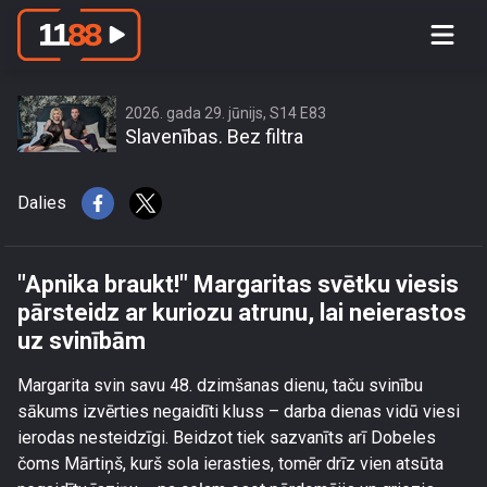
\"Apnika braukt!\" Margaritas svētku
viesis pārsteidz ar kuriozu atrunu, lai
neierastos uz svinībām
2026. gada 29. jūnijs, S14 E83
Slavenības. Bez filtra
Dalies
"Apnika braukt!" Margaritas svētku viesis
pārsteidz ar kuriozu atrunu, lai neierastos
uz svinībām
Margarita svin savu 48. dzimšanas dienu, taču svinību
sākums izvērties negaidīti kluss – darba dienas vidū viesi
ierodas nesteidzīgi. Beidzot tiek sazvanīts arī Dobeles
čoms Mārtiņš, kurš sola ierasties, tomēr drīz vien atsūta