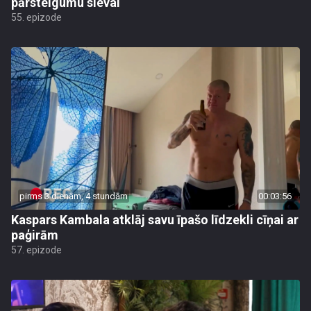
pārsteigumu sievai
55. epizode
pirms 3 dienām, 4 stundām
00:03:56
Kaspars Kambala atklāj savu īpašo līdzekli cīņai ar
paģirām
57. epizode