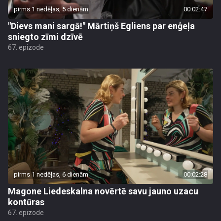
pirms 1 nedēļas, 5 dienām
00:02:47
"Dievs mani sargā!" Mārtiņš Egliens par enģeļa
sniegto zīmi dzīvē
67. epizode
pirms 1 nedēļas, 6 dienām
00:02:28
Magone Liedeskalna novērtē savu jauno uzacu
kontūras
67. epizode