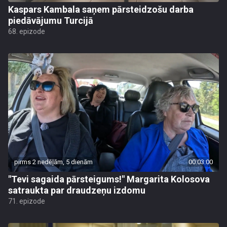
Kaspars Kambala saņem pārsteidzošu darba
piedāvājumu Turcijā
68. epizode
pirms 2 nedēļām, 5 dienām
00:03:00
"Tevi sagaida pārsteigums!" Margarita Kolosova
satraukta par draudzeņu izdomu
71. epizode