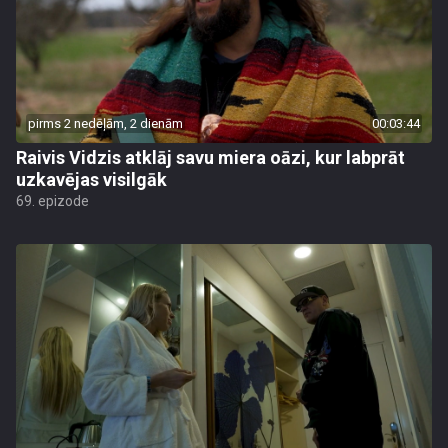
pirms 2 nedēļām, 2 dienām
00:03:44
Raivis Vidzis atklāj savu miera oāzi, kur labprāt
uzkavējas visilgāk
69. epizode