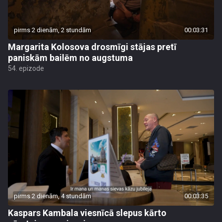
pirms 2 dienām, 2 stundām
00:03:31
Margarita Kolosova drosmīgi stājas pretī
paniskām bailēm no augstuma
54. epizode
pirms 2 dienām, 4 stundām
00:03:35
Kaspars Kambala viesnīcā slepus kārto