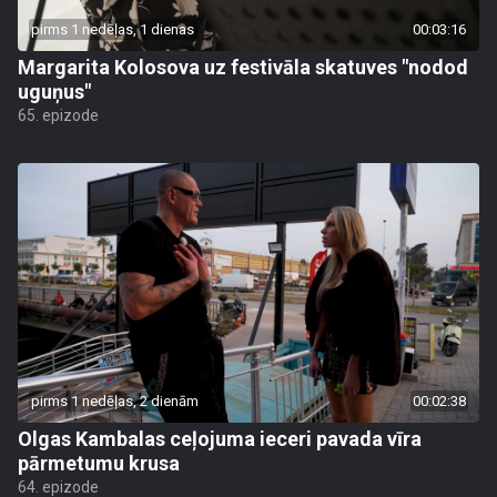
pirms 1 nedēļas, 1 dienas
00:03:16
Margarita Kolosova uz festivāla skatuves "nodod
uguņus"
65. epizode
pirms 1 nedēļas, 2 dienām
00:02:38
Olgas Kambalas ceļojuma ieceri pavada vīra
pārmetumu krusa
64. epizode