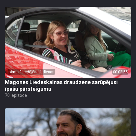
pirms 2 nedēļām, 1 dienas
00:02:55
Magones Liedeskalnas draudzene sarūpējusi
īpašu pārsteigumu
70. epizode