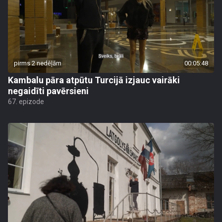
pirms 2 nedēļām
00:05:48
Kambalu pāra atpūtu Turcijā izjauc vairāki
negaidīti pavērsieni
67. epizode