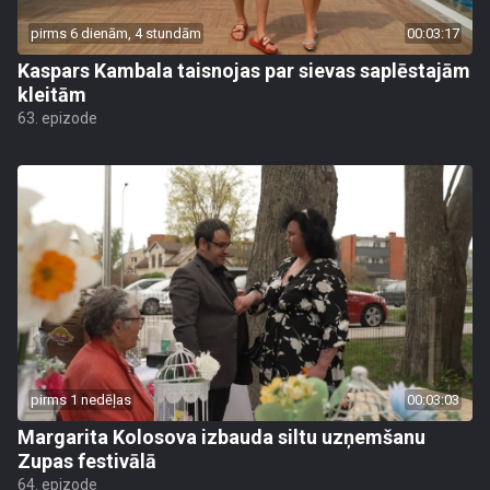
pirms 6 dienām, 4 stundām
00:03:17
Kaspars Kambala taisnojas par sievas saplēstajām
kleitām
63. epizode
pirms 1 nedēļas
00:03:03
Margarita Kolosova izbauda siltu uzņemšanu
Zupas festivālā
64. epizode