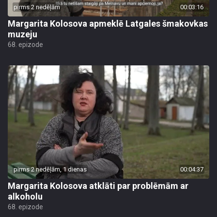
pirms 2 nedēļām
00:03:16
Margarita Kolosova apmeklē Latgales šmakovkas
muzeju
68. epizode
pirms 2 nedēļām, 1 dienas
00:04:37
Margarita Kolosova atklāti par problēmām ar
alkoholu
68. epizode