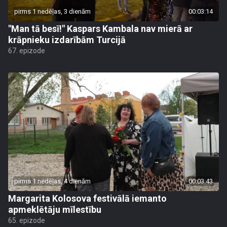
pirms 1 nedēļas, 3 dienām
00:03:14
"Man tā besī!" Kaspars Kambala nav mierā ar
krāpnieku izdarībām Turcijā
67. epizode
pirms 1 nedēļas, 4 dienām
00:03:43
Margarita Kolosova festivālā iemanto
apmeklētāju mīlestību
65. epizode