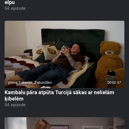
elpu
54. epizode
pirms 1 dienas, 2 stundām
00:02:57
Kambalu pāra atpūta Turcijā sākas ar nelielām
ķibelēm
54. epizode