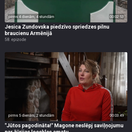
pirms 4 dienām, 4 stundām
00:02:53
Jesica Zundovska piedzīvo spriedzes pilnu
braucienu Armēnijā
58. epizode
pirms 5 dienām, 2 stundām
00:03:49
"Jūtos pagodināta!" Magone neslēpj saviļņojumu
par žūrijas locekles amatu