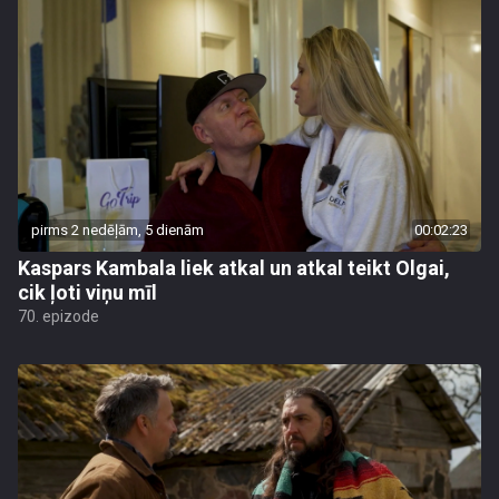
pirms 2 nedēļām, 5 dienām
00:02:23
Kaspars Kambala liek atkal un atkal teikt Olgai,
cik ļoti viņu mīl
70. epizode