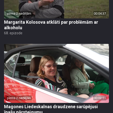
pirms 2 nedēļām
00:04:37
Margarita Kolosova atklāti par problēmām ar
alkoholu
68. epizode
pirms 2 nedēļām
00:02:55
Magones Liedeskalnas draudzene sarūpējusi
īpašu pārsteigumu