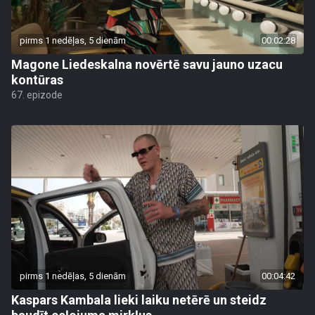
pirms 1 nedēļas, 5 dienām
00:02:28
Magone Liedeskalna novērtē savu jauno uzacu
kontūras
67. epizode
pirms 1 nedēļas, 5 dienām
00:04:42
Kaspars Kambala lieki laiku netērē un steidz