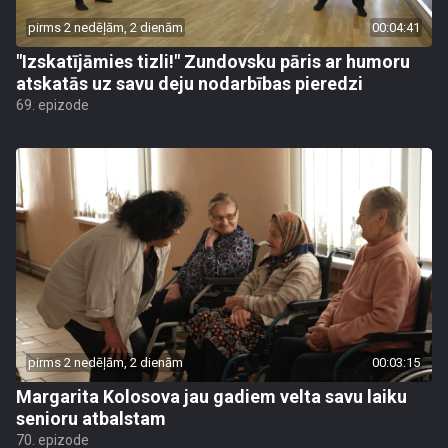
pirms 2 nedēļām, 2 dienām
00:04:41
"Izskatījāmies tizli!" Zundovsku pāris ar humoru
atskatās uz savu deju nodarbības pieredzi
69. epizode
pirms 2 nedēļām, 2 dienām
00:03:15
Margarita Kolosova jau gadiem velta savu laiku
senioru atbalstam
70. epizode