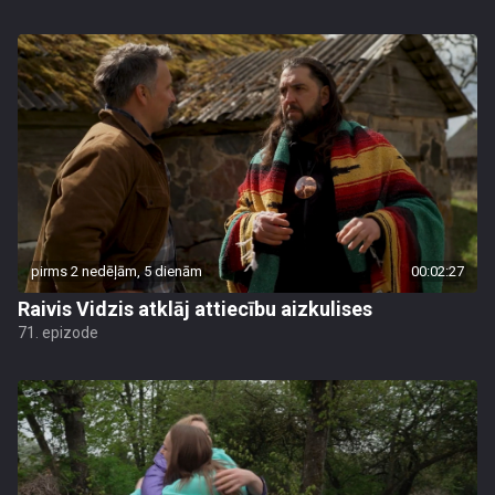
pirms 2 nedēļām, 5 dienām
00:02:27
Raivis Vidzis atklāj attiecību aizkulises
71. epizode