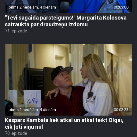
pirms 2 nedēļām, 4 dienām
00:03:00
"Tevi sagaida pārsteigums!" Margarita Kolosova
satraukta par draudzeņu izdomu
71. epizode
pirms 2 nedēļām, 4 dienām
00:02:23
Kaspars Kambala liek atkal un atkal teikt Olgai,
cik ļoti viņu mīl
70. epizode