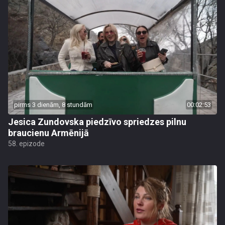
pirms 3 dienām, 8 stundām
00:02:53
Jesica Zundovska piedzīvo spriedzes pilnu
braucienu Armēnijā
58. epizode