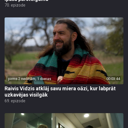
70. epizode
pirms 2 nedēļām, 1 dienas
00:03:44
Raivis Vidzis atklāj savu miera oāzi, kur labprāt
uzkavējas visilgāk
69. epizode