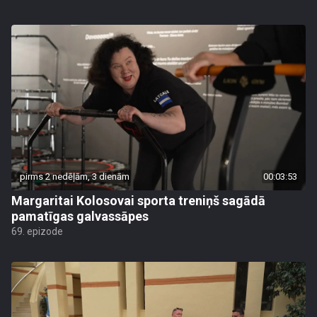
pirms 2 nedēļām, 3 dienām
00:03:53
Margaritai Kolosovai sporta treniņš sagādā
pamatīgas galvassāpes
69. epizode