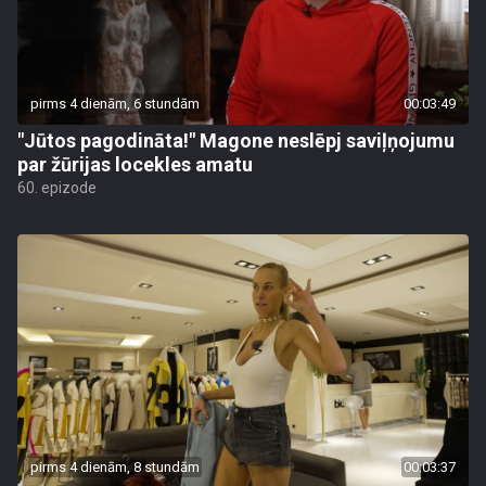
pirms 4 dienām, 6 stundām
00:03:49
"Jūtos pagodināta!" Magone neslēpj saviļņojumu
par žūrijas locekles amatu
60. epizode
pirms 4 dienām, 8 stundām
00:03:37