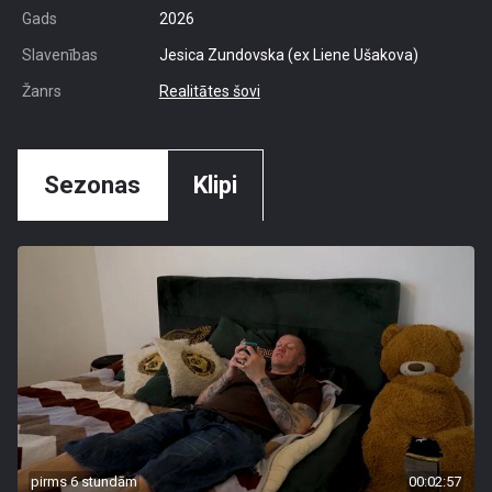
Gads
2026
Slavenības
Jesica Zundovska (ex Liene Ušakova)
Žanrs
Realitātes šovi
Sezonas
Klipi
pirms 6 stundām
00:02:57