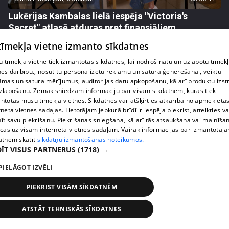
Lukērijas Kambalas lielā iespēja "Victoria's
Secret" atlasē atduras pret finansiāliem
sarežģījumiem
 tīmekļa vietne izmanto sīkdatnes
71. epizode
 tīmekļa vietnē tiek izmantotas sīkdatnes, lai nodrošinātu un uzlabotu tīmek
nes darbību., nosūtītu personalizētu reklāmu un satura ģenerēšanai, veiktu
āmas un satura mērījumus, auditorijas datu apkopošanu, kā arī produktu izst
zlabošanu. Zemāk sniedzam informāciju par visām sīkdatnēm, kuras tiek
ntotas mūsu tīmekļa vietnēs. Sīkdatnes var atšķirties atkarībā no apmeklētā
rneta vietnes sadaļas. Lietotājam jebkurā brīdī ir iespēja piekrist, atteikties va
īt savu piekrišanu. Piekrišanas sniegšana, kā arī tās atsaukšana vai mainīša
ecas uz visām interneta vietnes sadaļām. Vairāk informācijas par izmantotaj
atnēm skatīt
sīkdatņu izmantošanas noteikumos.
ĪT VISUS PARTNERUS
(1718) →
PIELĀGOT IZVĒLI
pirms 2 nedēļām, 6 dienām
00:03:18
PIEKRIST VISĀM SĪKDATNĒM
Margarita Kolosova atklāti par dronu radīto
nedrošības sajūtu Latgalē
ATSTĀT TEHNISKĀS SĪKDATNES
72. epizode