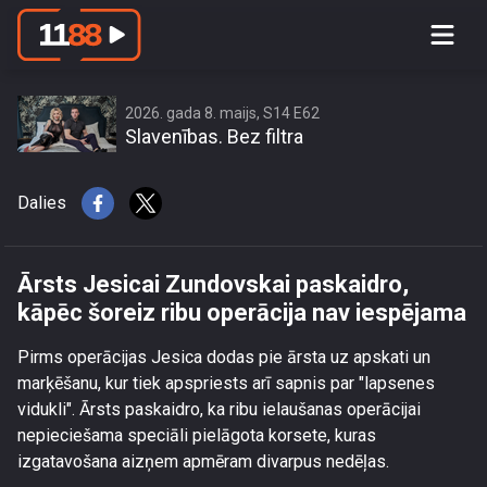
Ārsts Jesicai Zundovskai paskaidro,
kāpēc šoreiz ribu operācija nav
iespējama
2026. gada 8. maijs, S14 E62
Slavenības. Bez filtra
Dalies
Ārsts Jesicai Zundovskai paskaidro,
kāpēc šoreiz ribu operācija nav iespējama
Pirms operācijas Jesica dodas pie ārsta uz apskati un
marķēšanu, kur tiek apspriests arī sapnis par "lapsenes
vidukli". Ārsts paskaidro, ka ribu ielaušanas operācijai
nepieciešama speciāli pielāgota korsete, kuras
izgatavošana aizņem apmēram divarpus nedēļas.