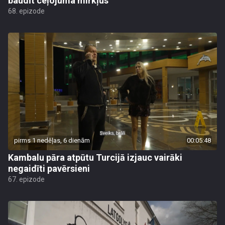
baudīt ceļojuma mirkļus
68. epizode
pirms 1 nedēļas, 6 dienām
00:05:48
Kambalu pāra atpūtu Turcijā izjauc vairāki
negaidīti pavērsieni
67. epizode