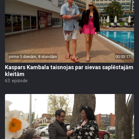
pirms 5 dienām, 8 stundām
00:03:17
Kaspars Kambala taisnojas par sievas saplēstajām
kleitām
63. epizode