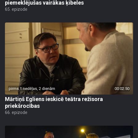
piemeklējušas vairākas ķibeles
65. epizode
pirms 1 nedēļas, 2 dienām
00:02:50
Mārtiņš Egliens ieskicē teātra režisora
priekšrocības
66. epizode