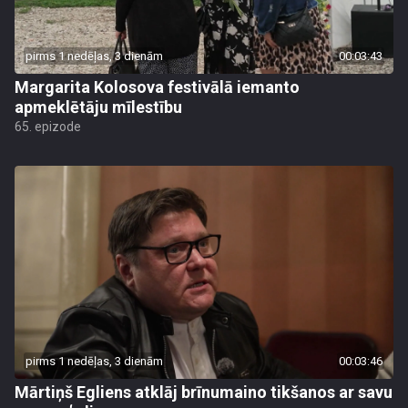
pirms 1 nedēļas, 3 dienām
00:03:43
Margarita Kolosova festivālā iemanto
apmeklētāju mīlestību
65. epizode
pirms 1 nedēļas, 3 dienām
00:03:46
Mārtiņš Egliens atklāj brīnumaino tikšanos ar savu