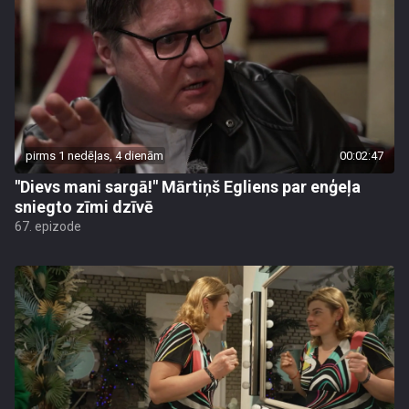
pirms 1 nedēļas, 4 dienām
00:02:47
"Dievs mani sargā!" Mārtiņš Egliens par enģeļa
sniegto zīmi dzīvē
67. epizode