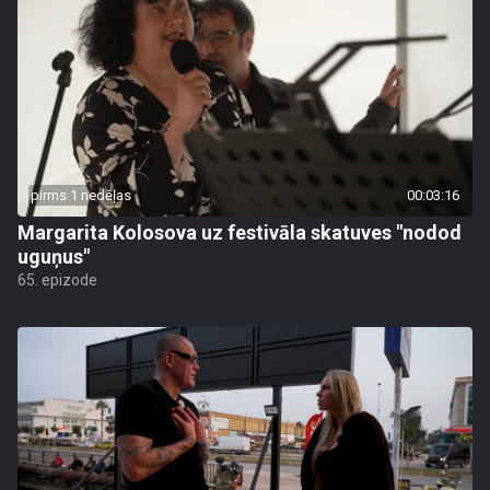
pirms 1 nedēļas
00:03:16
Margarita Kolosova uz festivāla skatuves "nodod
uguņus"
65. epizode