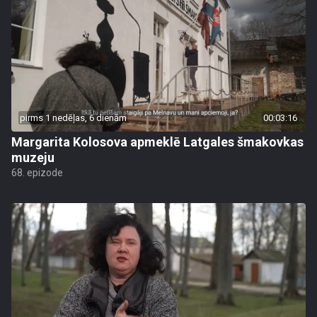
pirms 1 nedēļas, 6 dienām
00:03:16
Margarita Kolosova apmeklē Latgales šmakovkas
muzeju
68. epizode