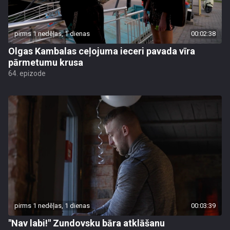
pirms 1 nedēļas, 1 dienas
00:02:38
Olgas Kambalas ceļojuma ieceri pavada vīra
pārmetumu krusa
64. epizode
pirms 1 nedēļas, 1 dienas
00:03:39
"Nav labi!" Zundovsku bāra atklāšanu