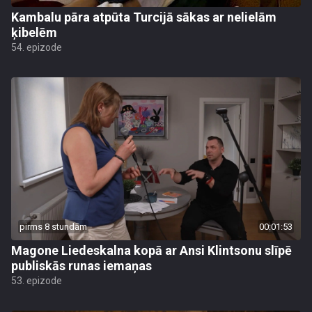
Kambalu pāra atpūta Turcijā sākas ar nelielām
ķibelēm
54. epizode
pirms 8 stundām
00:01:53
Magone Liedeskalna kopā ar Ansi Klintsonu slīpē
publiskās runas iemaņas
53. epizode