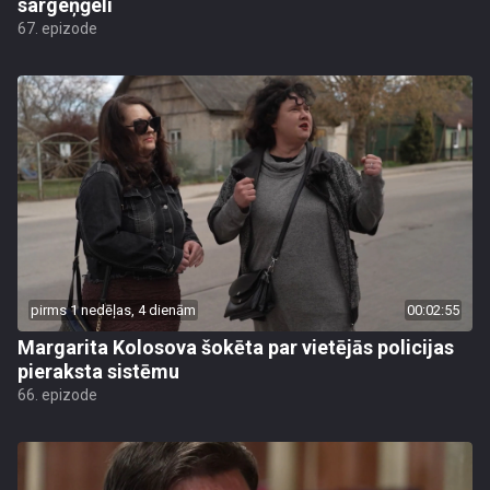
sargeņģeli
67. epizode
pirms 1 nedēļas, 4 dienām
00:02:55
Margarita Kolosova šokēta par vietējās policijas
pieraksta sistēmu
66. epizode