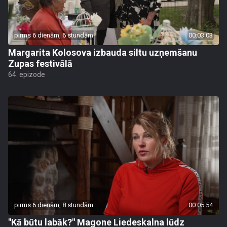
pirms 6 dienām, 6 stundām
00:03:03
Margarita Kolosova izbauda siltu uzņemšanu
Zupas festivālā
64. epizode
pirms 6 dienām, 8 stundām
00:05:54
"Kā būtu labāk?" Magone Liedeskalna lūdz