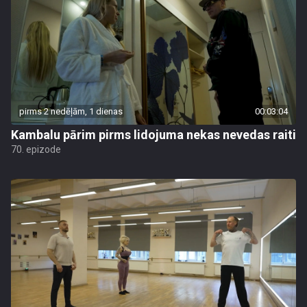
pirms 2 nedēļām, 1 dienas
00:03:04
Kambalu pārim pirms lidojuma nekas nevedas raiti
70. epizode