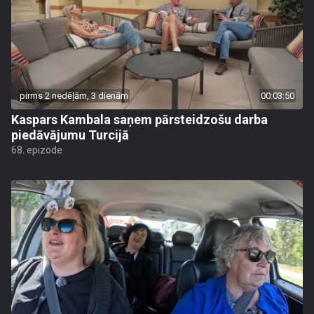
pirms 2 nedēļām, 3 dienām
00:03:50
Kaspars Kambala saņem pārsteidzošu darba
piedāvājumu Turcijā
68. epizode