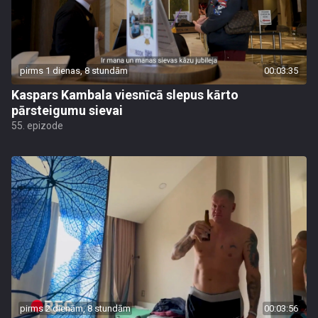
pirms 1 dienas, 8 stundām
00:03:35
Kaspars Kambala viesnīcā slepus kārto
pārsteigumu sievai
55. epizode
pirms 2 dienām, 8 stundām
00:03:56