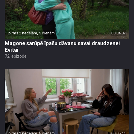
pirms 2 nedēļām, 5 dienām
00:04:07
Magone sarūpē īpašu dāvanu savai draudzenei
Evitai
72. epizode
pirms 2 nedēļām, 6 dienām
00:05:44