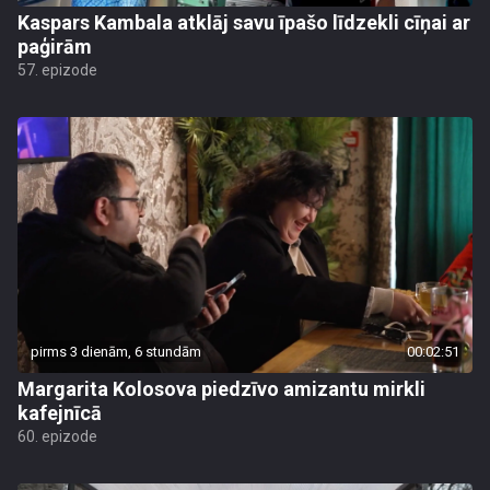
Kaspars Kambala atklāj savu īpašo līdzekli cīņai ar
paģirām
57. epizode
pirms 3 dienām, 6 stundām
00:02:51
Margarita Kolosova piedzīvo amizantu mirkli
kafejnīcā
60. epizode