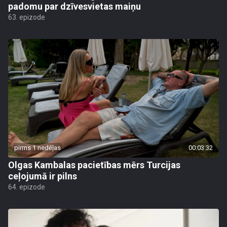
padomu par dzīvesvietas maiņu
63. epizode
pirms 1 nedēļas
00:03:32
Olgas Kambalas pacietības mērs Turcijas
ceļojumā ir pilns
64. epizode