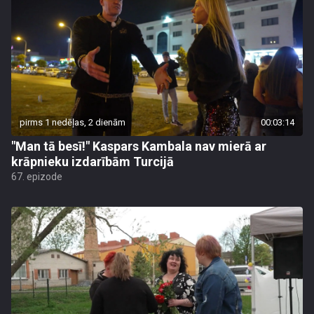
pirms 1 nedēļas, 2 dienām
00:03:14
"Man tā besī!" Kaspars Kambala nav mierā ar
krāpnieku izdarībām Turcijā
67. epizode