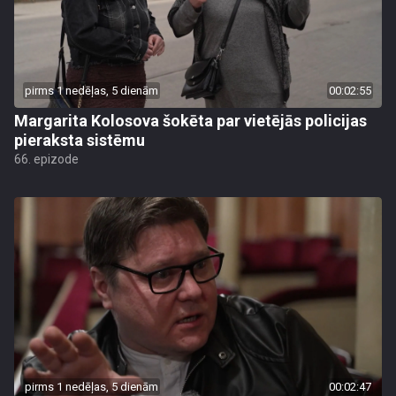
pirms 1 nedēļas, 5 dienām
00:02:55
Margarita Kolosova šokēta par vietējās policijas
pieraksta sistēmu
66. epizode
pirms 1 nedēļas, 5 dienām
00:02:47