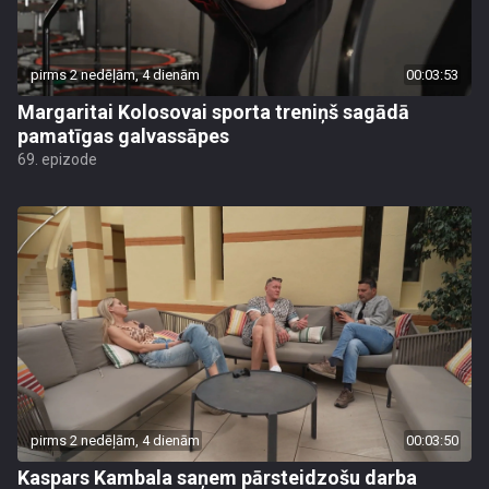
pirms 2 nedēļām, 4 dienām
00:03:53
Margaritai Kolosovai sporta treniņš sagādā
pamatīgas galvassāpes
69. epizode
pirms 2 nedēļām, 4 dienām
00:03:50
Kaspars Kambala saņem pārsteidzošu darba