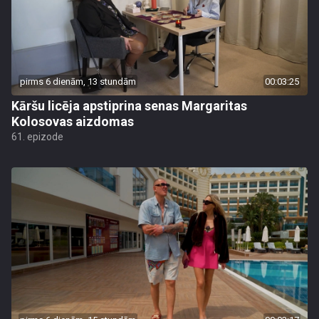
pirms 6 dienām, 13 stundām
00:03:25
Kāršu licēja apstiprina senas Margaritas
Kolosovas aizdomas
61. epizode