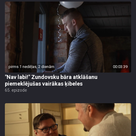
pirms 1 nedēļas, 2 dienām
00:03:39
"Nav labi!" Zundovsku bāra atklāšanu
piemeklējušas vairākas ķibeles
65. epizode