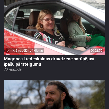
pirms 2 nedēļām, 1 dienas
00:02:55
Magones Liedeskalnas draudzene sarūpējusi
īpašu pārsteigumu
70. epizode