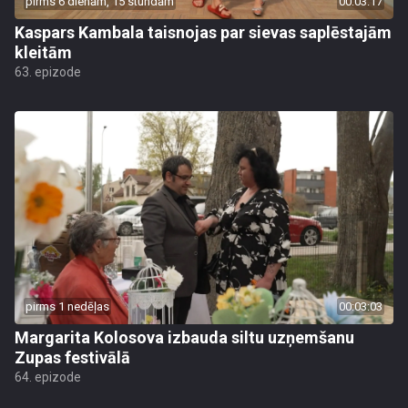
pirms 6 dienām, 15 stundām
00:03:17
Kaspars Kambala taisnojas par sievas saplēstajām
kleitām
63. epizode
pirms 1 nedēļas
00:03:03
Margarita Kolosova izbauda siltu uzņemšanu
Zupas festivālā
64. epizode