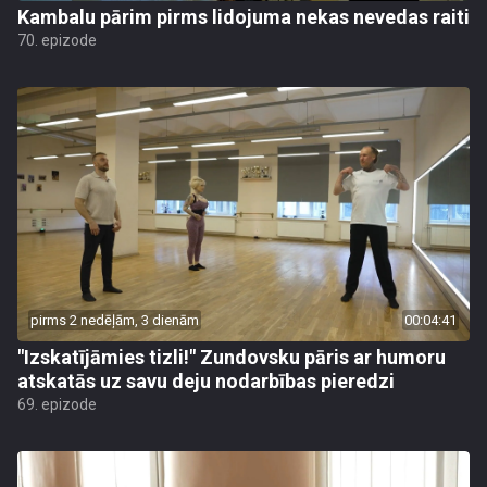
Kambalu pārim pirms lidojuma nekas nevedas raiti
70. epizode
pirms 2 nedēļām, 3 dienām
00:04:41
"Izskatījāmies tizli!" Zundovsku pāris ar humoru
atskatās uz savu deju nodarbības pieredzi
69. epizode