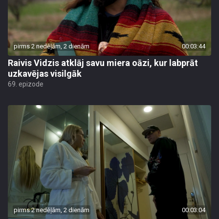
pirms 2 nedēļām, 2 dienām
00:03:44
Raivis Vidzis atklāj savu miera oāzi, kur labprāt
uzkavējas visilgāk
69. epizode
pirms 2 nedēļām, 2 dienām
00:03:04