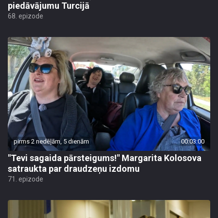
piedāvājumu Turcijā
68. epizode
pirms 2 nedēļām, 5 dienām
00:03:00
"Tevi sagaida pārsteigums!" Margarita Kolosova
satraukta par draudzeņu izdomu
71. epizode