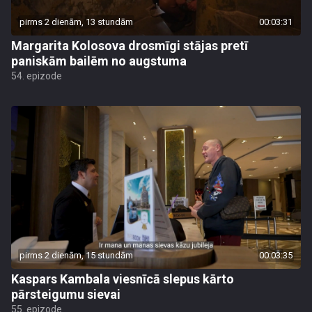
pirms 2 dienām, 13 stundām
00:03:31
Margarita Kolosova drosmīgi stājas pretī
paniskām bailēm no augstuma
54. epizode
pirms 2 dienām, 15 stundām
00:03:35
Kaspars Kambala viesnīcā slepus kārto
pārsteigumu sievai
55. epizode