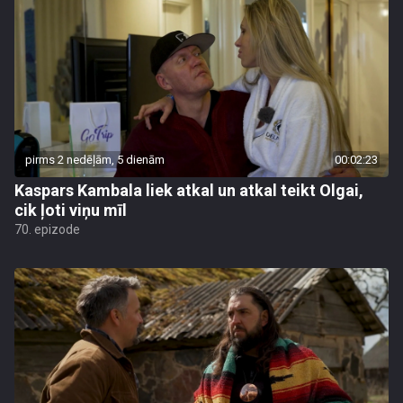
pirms 2 nedēļām, 5 dienām
00:02:23
Kaspars Kambala liek atkal un atkal teikt Olgai,
cik ļoti viņu mīl
70. epizode