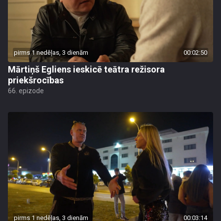
pirms 1 nedēļas, 3 dienām
00:02:50
Mārtiņš Egliens ieskicē teātra režisora
priekšrocības
66. epizode
pirms 1 nedēļas, 3 dienām
00:03:14