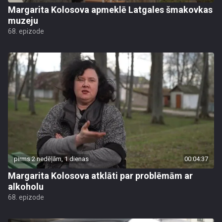
Margarita Kolosova apmeklē Latgales šmakovkas
muzeju
68. epizode
pirms 2 nedēļām, 1 dienas
00:04:37
Margarita Kolosova atklāti par problēmām ar
alkoholu
68. epizode