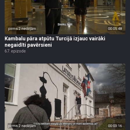
pirms 2 nedēļām
00:05:48
Kambalu pāra atpūtu Turcijā izjauc vairāki
negaidīti pavērsieni
67. epizode
pirms 2 nedēļām
00:03:16