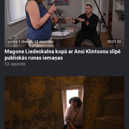
pirms 1 dienas, 15 stundām
00:01:53
Magone Liedeskalna kopā ar Ansi Klintsonu slīpē
publiskās runas iemaņas
53. epizode