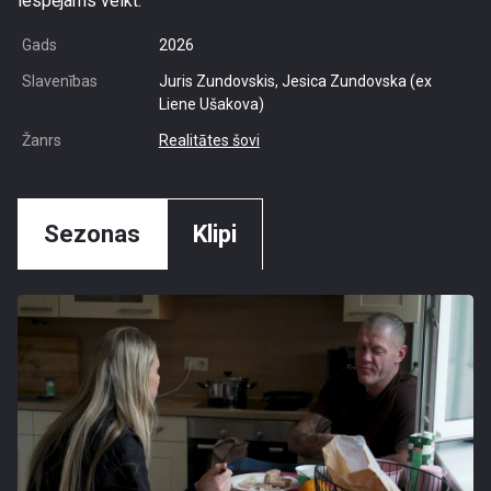
iespējams veikt.
Gads
2026
Slavenības
Juris Zundovskis, Jesica Zundovska (ex
Liene Ušakova)
Žanrs
Realitātes šovi
Sezonas
Klipi