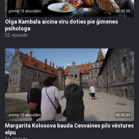
pirms 13 stundām
00:03:03
Olga Kambala aicina vīru doties pie ģimenes
psihologa
52. epizode
pirms 15 stundām
00:03:39
Margarita Kolosova bauda Cesvaines pils vēstures
elpu