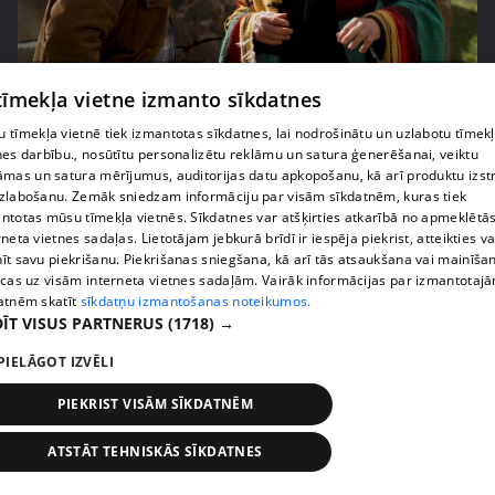
pirms 2 nedēļām, 6 dienām
00:02:27
 tīmekļa vietne izmanto sīkdatnes
Raivis Vidzis atklāj attiecību aizkulises
 tīmekļa vietnē tiek izmantotas sīkdatnes, lai nodrošinātu un uzlabotu tīmek
71. epizode
nes darbību., nosūtītu personalizētu reklāmu un satura ģenerēšanai, veiktu
āmas un satura mērījumus, auditorijas datu apkopošanu, kā arī produktu izst
zlabošanu. Zemāk sniedzam informāciju par visām sīkdatnēm, kuras tiek
ntotas mūsu tīmekļa vietnēs. Sīkdatnes var atšķirties atkarībā no apmeklētā
rneta vietnes sadaļas. Lietotājam jebkurā brīdī ir iespēja piekrist, atteikties va
īt savu piekrišanu. Piekrišanas sniegšana, kā arī tās atsaukšana vai mainīša
ecas uz visām interneta vietnes sadaļām. Vairāk informācijas par izmantotaj
atnēm skatīt
sīkdatņu izmantošanas noteikumos.
ĪT VISUS PARTNERUS
(1718) →
PIELĀGOT IZVĒLI
PIEKRIST VISĀM SĪKDATNĒM
pirms 2 nedēļām, 6 dienām
00:04:07
ATSTĀT TEHNISKĀS SĪKDATNES
Magone sarūpē īpašu dāvanu savai draudzenei
Evitai