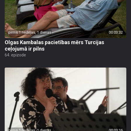
pirms 1 nedēļas, 1 dienas
00:03:32
Olgas Kambalas pacietības mērs Turcijas
ceļojumā ir pilns
64. epizode
pirms 1 nedēļas, 1 dienas
00:03:16