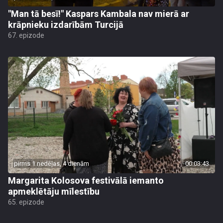
"Man tā besī!" Kaspars Kambala nav mierā ar
krāpnieku izdarībām Turcijā
67. epizode
pirms 1 nedēļas, 4 dienām
00:03:43
Margarita Kolosova festivālā iemanto
apmeklētāju mīlestību
65. epizode