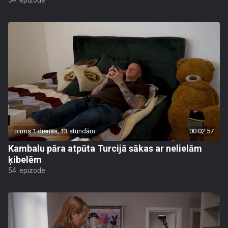
54. epizode
pirms 1 dienas, 13 stundām
00:02:57
Kambalu pāra atpūta Turcijā sākas ar nelielām
ķibelēm
54. epizode