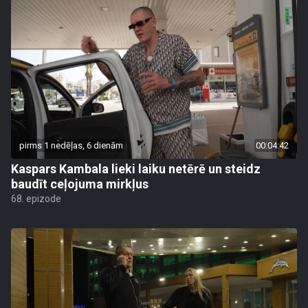
pirms 1 nedēļas, 6 dienām
00:04:42
Kaspars Kambala lieki laiku netērē un steidz
baudīt ceļojuma mirkļus
68. epizode