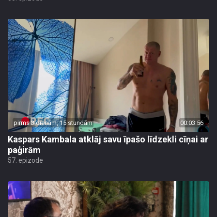
pirms 3 dienām, 15 stundām
00:03:56
Kaspars Kambala atklāj savu īpašo līdzekli cīņai ar
paģirām
57. epizode