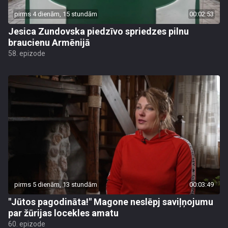
pirms 4 dienām, 15 stundām
00:02:53
Jesica Zundovska piedzīvo spriedzes pilnu
braucienu Armēnijā
58. epizode
pirms 5 dienām, 13 stundām
00:03:49
"Jūtos pagodināta!" Magone neslēpj saviļņojumu
par žūrijas locekles amatu
60. epizode