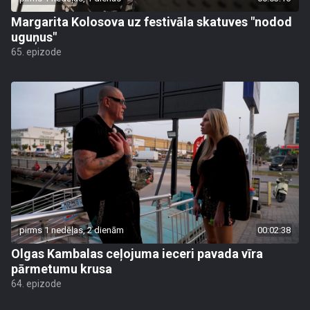
Margarita Kolosova uz festivāla skatuves "nodod
uguņus"
65. epizode
pirms 1 nedēļas, 2 dienām
00:02:38
Olgas Kambalas ceļojuma ieceri pavada vīra
pārmetumu krusa
64. epizode