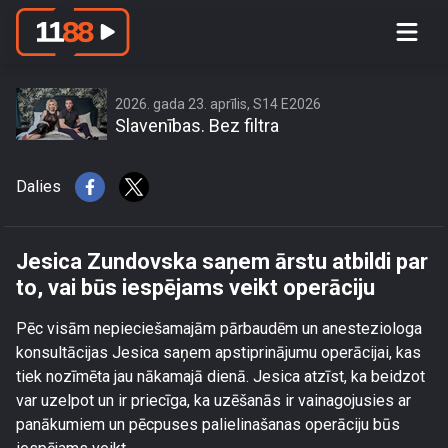
Jesica Zundovska saņem ārstu atbildi
par to, vai būs iespējams veikt
operāciju
2026. gada 23. aprīlis, S14 E2026
Slavenības. Bez filtra
Dalies
Jesica Zundovska saņem ārstu atbildi par
to, vai būs iespējams veikt operāciju
Pēc visām nepieciešamajām pārbaudēm un anesteziologa
konsultācijas Jesica saņem apstiprinājumu operācijai, kas
tiek nozīmēta jau nākamajā dienā. Jesica atzīst, ka beidzot
var uzelpot un ir priecīga, ka uzēšanās ir vainagojusies ar
panākumiem un pēcpuses palielinašanas operāciju būs