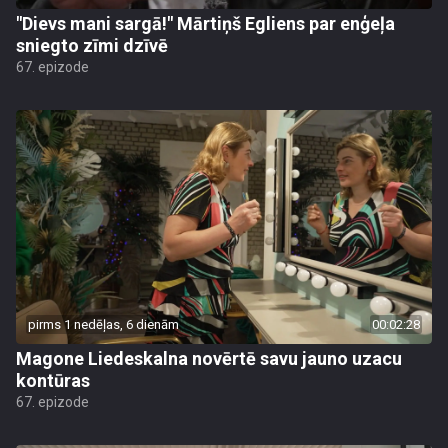
"Dievs mani sargā!" Mārtiņš Egliens par enģeļa
sniegto zīmi dzīvē
67. epizode
pirms 1 nedēļas, 6 dienām
00:02:28
Magone Liedeskalna novērtē savu jauno uzacu
kontūras
67. epizode