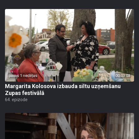
pirms 1 nedēļas
00:03:03
Margarita Kolosova izbauda siltu uzņemšanu
Zupas festivālā
64. epizode