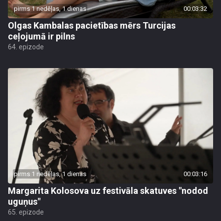
pirms 1 nedēļas, 1 dienas
00:03:32
Olgas Kambalas pacietības mērs Turcijas
ceļojumā ir pilns
64. epizode
pirms 1 nedēļas, 1 dienas
00:03:16
Margarita Kolosova uz festivāla skatuves "nodod
uguņus"
65. epizode