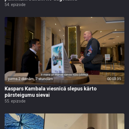
54. epizode
pirms 2 dienām, 7 stundām
00:03:35
Kaspars Kambala viesnīcā slepus kārto
pārsteigumu sievai
55. epizode