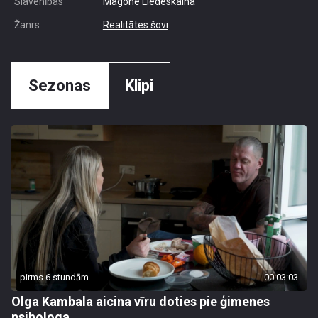
Slavenības
Magone Liedeskalna
Žanrs
Realitātes šovi
Sezonas
Klipi
pirms 6 stundām
00:03:03
Olga Kambala aicina vīru doties pie ģimenes
psihologa