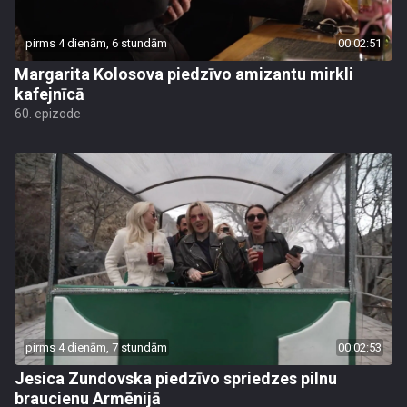
pirms 4 dienām, 6 stundām
00:02:51
Margarita Kolosova piedzīvo amizantu mirkli
kafejnīcā
60. epizode
pirms 4 dienām, 7 stundām
00:02:53
Jesica Zundovska piedzīvo spriedzes pilnu
braucienu Armēnijā