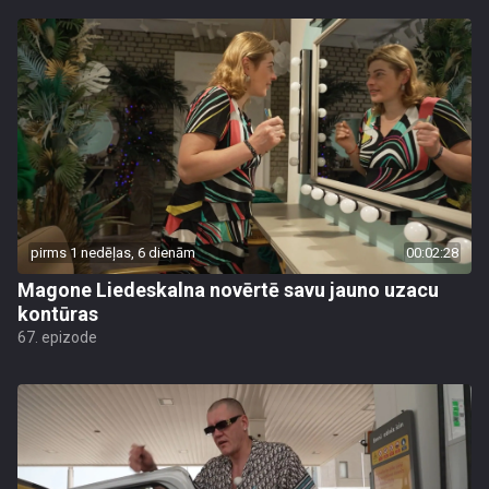
pirms 1 nedēļas, 6 dienām
00:02:28
Magone Liedeskalna novērtē savu jauno uzacu
kontūras
67. epizode