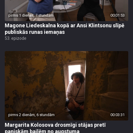
pirms 1 dienas, 7 stundām
00:01:53
Magone Liedeskalna kopā ar Ansi Klintsonu slīpē
publiskās runas iemaņas
53. epizode
pirms 2 dienām, 6 stundām
00:03:31
Margarita Kolosova drosmīgi stājas pretī
paniskām bailēm no augstuma