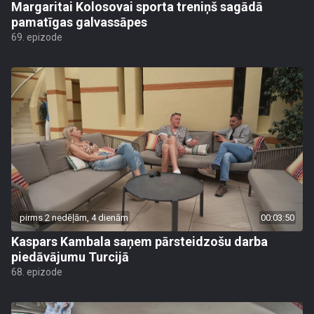
Margaritai Kolosovai sporta treniņš sagādā
pamatīgas galvassāpes
69. epizode
pirms 2 nedēļām, 4 dienām
00:03:50
Kaspars Kambala saņem pārsteidzošu darba
piedāvājumu Turcijā
68. epizode