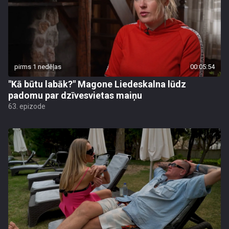
pirms 1 nedēļas
00:05:54
"Kā būtu labāk?" Magone Liedeskalna lūdz
padomu par dzīvesvietas maiņu
63. epizode