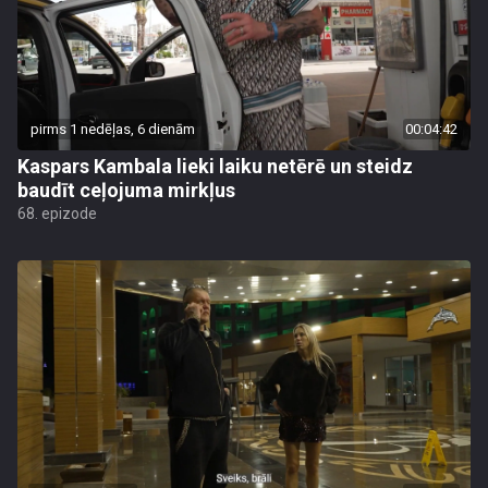
pirms 1 nedēļas, 6 dienām
00:04:42
Kaspars Kambala lieki laiku netērē un steidz
baudīt ceļojuma mirkļus
68. epizode