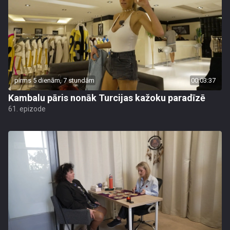
pirms 5 dienām, 7 stundām
00:03:37
Kambalu pāris nonāk Turcijas kažoku paradīzē
61. epizode