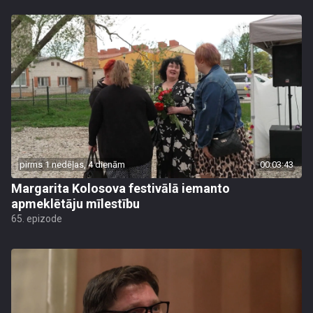
pirms 1 nedēļas, 4 dienām
00:03:43
Margarita Kolosova festivālā iemanto
apmeklētāju mīlestību
65. epizode