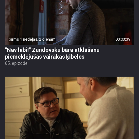
pirms 1 nedēļas, 2 dienām
00:03:39
"Nav labi!" Zundovsku bāra atklāšanu
piemeklējušas vairākas ķibeles
65. epizode