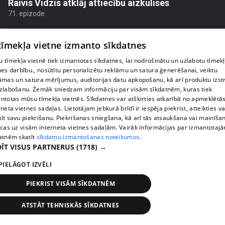
Raivis Vidzis atklāj attiecību aizkulises
71. epizode
 tīmekļa vietne izmanto sīkdatnes
 tīmekļa vietnē tiek izmantotas sīkdatnes, lai nodrošinātu un uzlabotu tīmek
nes darbību., nosūtītu personalizētu reklāmu un satura ģenerēšanai, veiktu
āmas un satura mērījumus, auditorijas datu apkopošanu, kā arī produktu izst
zlabošanu. Zemāk sniedzam informāciju par visām sīkdatnēm, kuras tiek
ntotas mūsu tīmekļa vietnēs. Sīkdatnes var atšķirties atkarībā no apmeklētā
rneta vietnes sadaļas. Lietotājam jebkurā brīdī ir iespēja piekrist, atteikties va
īt savu piekrišanu. Piekrišanas sniegšana, kā arī tās atsaukšana vai mainīša
ecas uz visām interneta vietnes sadaļām. Vairāk informācijas par izmantotaj
atnēm skatīt
sīkdatņu izmantošanas noteikumos.
pirms 2 nedēļām, 6 dienām
00:04:07
ĪT VISUS PARTNERUS
(1718) →
Magone sarūpē īpašu dāvanu savai draudzenei
PIELĀGOT IZVĒLI
Evitai
72. epizode
PIEKRIST VISĀM SĪKDATNĒM
ATSTĀT TEHNISKĀS SĪKDATNES