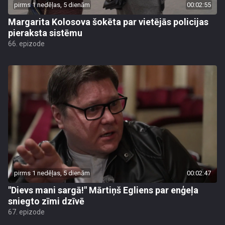
pirms 1 nedēļas, 5 dienām
00:02:55
Margarita Kolosova šokēta par vietējās policijas
pieraksta sistēmu
66. epizode
pirms 1 nedēļas, 5 dienām
00:02:47
"Dievs mani sargā!" Mārtiņš Egliens par enģeļa
sniegto zīmi dzīvē
67. epizode