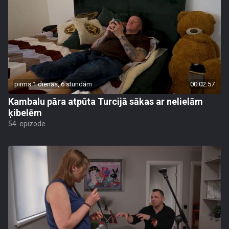
pirms 1 dienas, 6 stundām
00:02:57
Kambalu pāra atpūta Turcijā sākas ar nelielām
ķibelēm
54. epizode