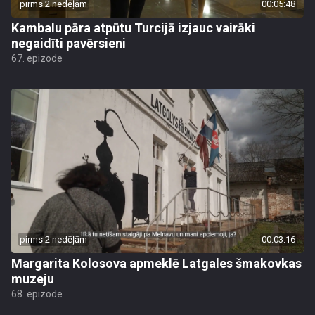
pirms 2 nedēļām
00:05:48
Kambalu pāra atpūtu Turcijā izjauc vairāki
negaidīti pavērsieni
67. epizode
pirms 2 nedēļām
00:03:16
Margarita Kolosova apmeklē Latgales šmakovkas
muzeju
68. epizode