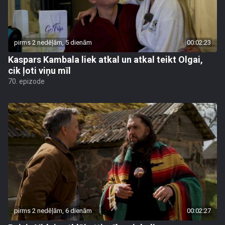
pirms 2 nedēļām, 5 dienām
00:02:23
Kaspars Kambala liek atkal un atkal teikt Olgai,
cik ļoti viņu mīl
70. epizode
pirms 2 nedēļām, 6 dienām
00:02:27