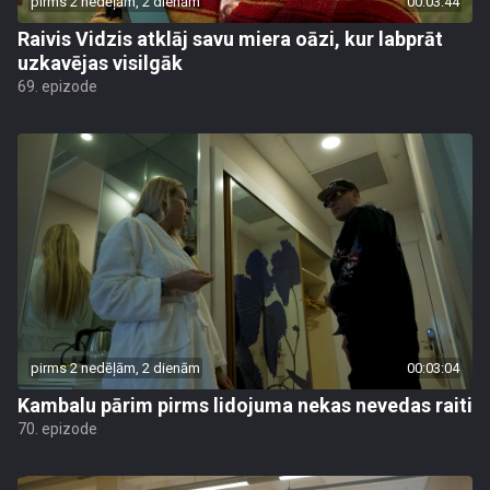
pirms 2 nedēļām, 2 dienām
00:03:44
Raivis Vidzis atklāj savu miera oāzi, kur labprāt
uzkavējas visilgāk
69. epizode
pirms 2 nedēļām, 2 dienām
00:03:04
Kambalu pārim pirms lidojuma nekas nevedas raiti
70. epizode