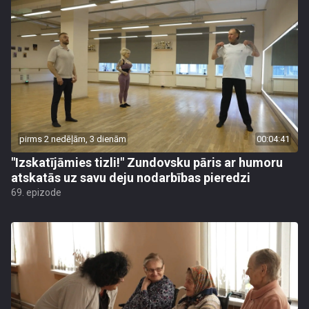
pirms 2 nedēļām, 3 dienām
00:04:41
"Izskatījāmies tizli!" Zundovsku pāris ar humoru
atskatās uz savu deju nodarbības pieredzi
69. epizode