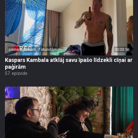
pirms 3 dienām, 7 stundām
00:03:56
Kaspars Kambala atklāj savu īpašo līdzekli cīņai ar
paģirām
57. epizode