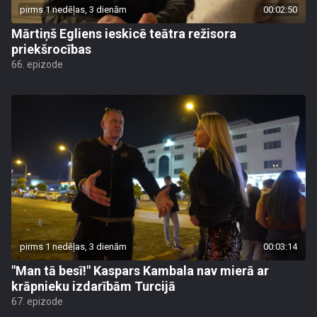
pirms 1 nedēļas, 3 dienām
00:02:50
Mārtiņš Egliens ieskicē teātra režisora
priekšrocības
66. epizode
pirms 1 nedēļas, 3 dienām
00:03:14
"Man tā besī!" Kaspars Kambala nav mierā ar
krāpnieku izdarībām Turcijā
67. epizode