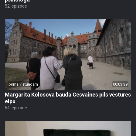
52. epizode
pirms 7 stundām
00:03:39
Margarita Kolosova bauda Cesvaines pils vēstures
elpu
54. epizode