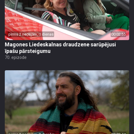
pirms 2 nedēļām, 1 dienas
00:02:55
Magones Liedeskalnas draudzene sarūpējusi
īpašu pārsteigumu
70. epizode