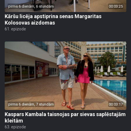
pirms 6 dienām, 6 stundām
00:03:25
Kāršu licēja apstiprina senas Margaritas
Kolosovas aizdomas
61. epizode
pirms 6 dienām, 7 stundām
00:03:17
Kaspars Kambala taisnojas par sievas saplēstajām
kleitām
63. epizode