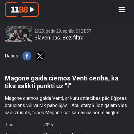
Magone gaida ciemos Venti cerībā, ka
tiks salikti punkti uz \"i\"
2025. gada 29. aprīlis, S12 E57
Slavenības. Bez filtra
Dalies
Magone gaida ciemos Venti cerībā, ka
tiks salikti punkti uz "i"
Magone ciemos gaida Venti, ar kuru attiecības pēc Ēģiptes
brauciens vēl vairāk pabojājās... Abu starpā līdz galam viss
nav izrunāts, tāpēc Magone cer, ka saruna nesīs augļus.
Gads
2025