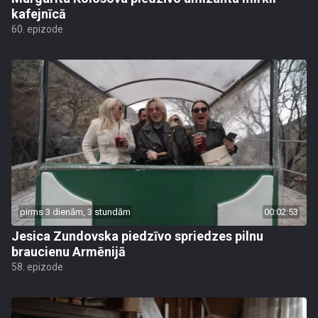
kafejnīcā
60. epizode
pirms 3 dienām, 3 stundām
00:02:53
Jesica Zundovska piedzīvo spriedzes pilnu
braucienu Armēnijā
58. epizode