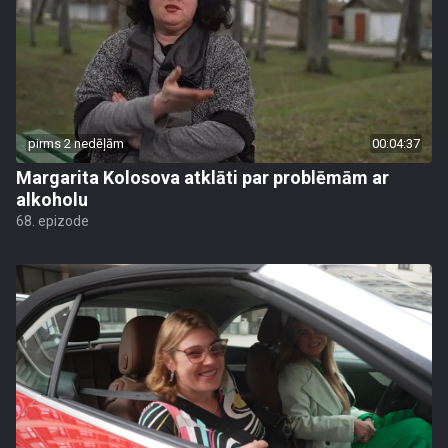
pirms 2 nedēļām
00:04:37
Margarita Kolosova atklāti par problēmām ar
alkoholu
68. epizode