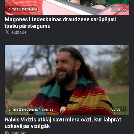
pirms 2 nedēļām
00:02:55
Magones Liedeskalnas draudzene sarūpējusi
īpašu pārsteigumu
70. epizode
pirms 2 nedēļām, 1 dienas
00:03:44
Raivis Vidzis atklāj savu miera oāzi, kur labprāt
uzkavējas visilgāk
69. epizode