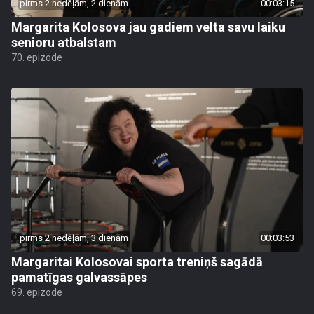
pirms 2 nedēļām, 2 dienām
00:03:15
Margarita Kolosova jau gadiem velta savu laiku
senioru atbalstam
70. epizode
pirms 2 nedēļām, 3 dienām
00:03:53
Margaritai Kolosovai sporta treniņš sagādā
pamatīgas galvassāpes
69. epizode