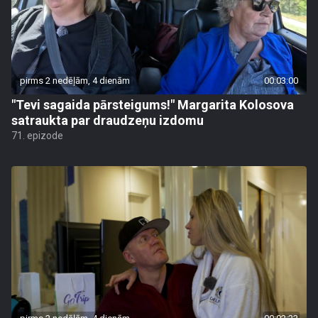
pirms 2 nedēļām, 4 dienām
00:03:00
"Tevi sagaida pārsteigums!" Margarita Kolosova
satraukta par draudzeņu izdomu
71. epizode