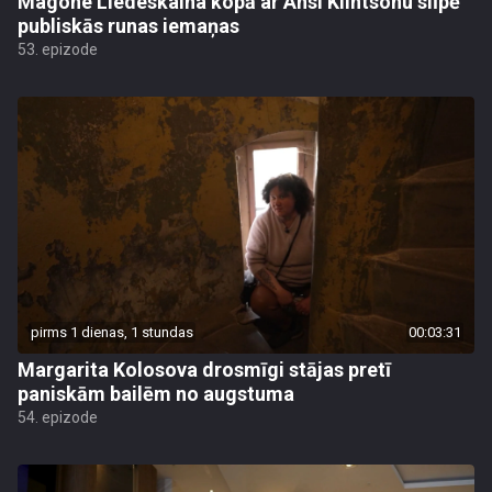
Magone Liedeskalna kopā ar Ansi Klintsonu slīpē
publiskās runas iemaņas
53. epizode
pirms 1 dienas, 1 stundas
00:03:31
Margarita Kolosova drosmīgi stājas pretī
paniskām bailēm no augstuma
54. epizode