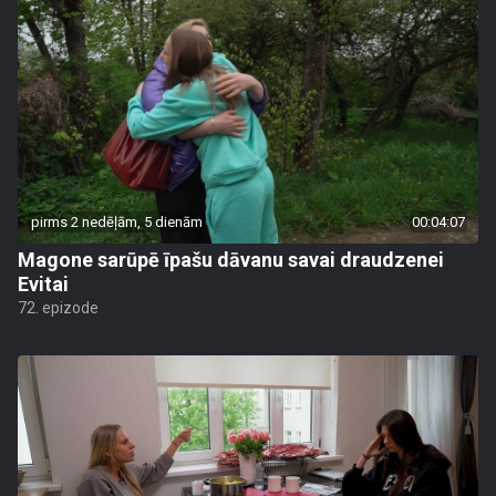
pirms 2 nedēļām, 5 dienām
00:04:07
Magone sarūpē īpašu dāvanu savai draudzenei
Evitai
72. epizode