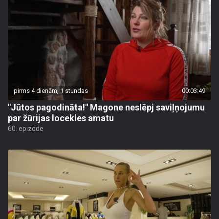
pirms 4 dienām, 1 stundas
00:03:49
"Jūtos pagodināta!" Magone neslēpj saviļņojumu
par žūrijas locekles amatu
60. epizode