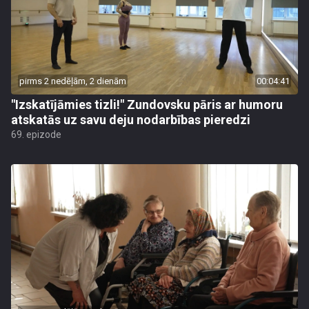
pirms 2 nedēļām, 2 dienām
00:04:41
"Izskatījāmies tizli!" Zundovsku pāris ar humoru
atskatās uz savu deju nodarbības pieredzi
69. epizode