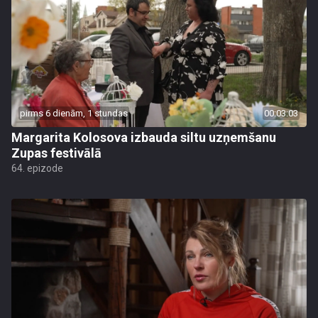
pirms 6 dienām, 1 stundas
00:03:03
Margarita Kolosova izbauda siltu uzņemšanu
Zupas festivālā
64. epizode