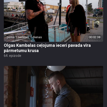
pirms 1 nedēļas, 1 dienas
00:02:38
Olgas Kambalas ceļojuma ieceri pavada vīra
pārmetumu krusa
64. epizode