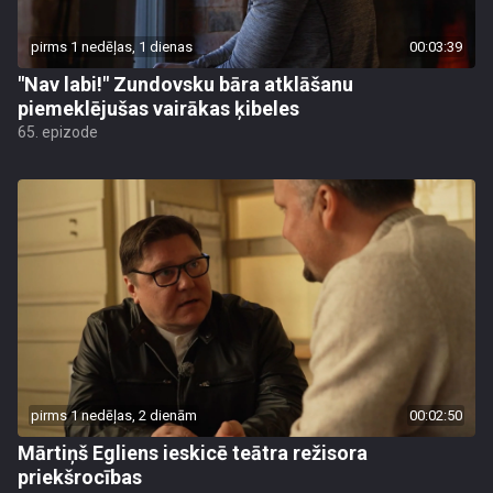
pirms 1 nedēļas, 1 dienas
00:03:39
"Nav labi!" Zundovsku bāra atklāšanu
piemeklējušas vairākas ķibeles
65. epizode
pirms 1 nedēļas, 2 dienām
00:02:50
Mārtiņš Egliens ieskicē teātra režisora
priekšrocības