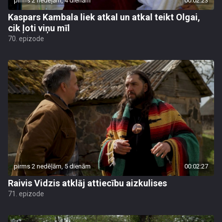
pirms 2 nedēļām, 4 dienām
00:02:23
Kaspars Kambala liek atkal un atkal teikt Olgai,
cik ļoti viņu mīl
70. epizode
pirms 2 nedēļām, 5 dienām
00:02:27
Raivis Vidzis atklāj attiecību aizkulises
71. epizode