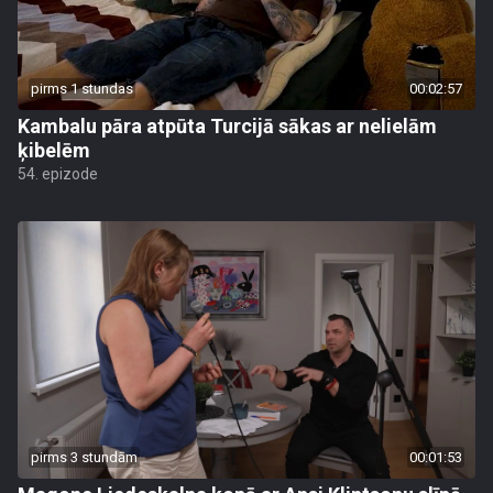
pirms 1 stundas
00:02:57
Kambalu pāra atpūta Turcijā sākas ar nelielām
ķibelēm
54. epizode
pirms 3 stundām
00:01:53