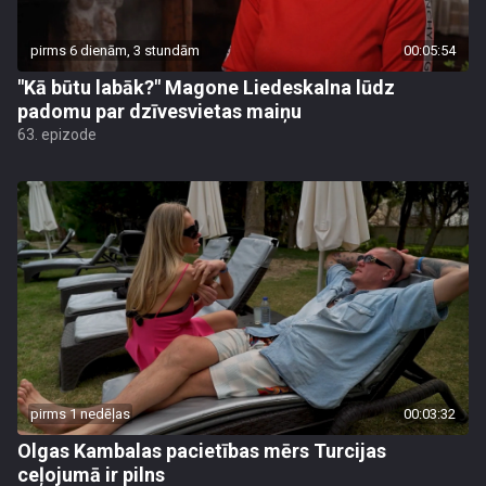
pirms 6 dienām, 3 stundām
00:05:54
"Kā būtu labāk?" Magone Liedeskalna lūdz
padomu par dzīvesvietas maiņu
63. epizode
pirms 1 nedēļas
00:03:32
Olgas Kambalas pacietības mērs Turcijas
ceļojumā ir pilns