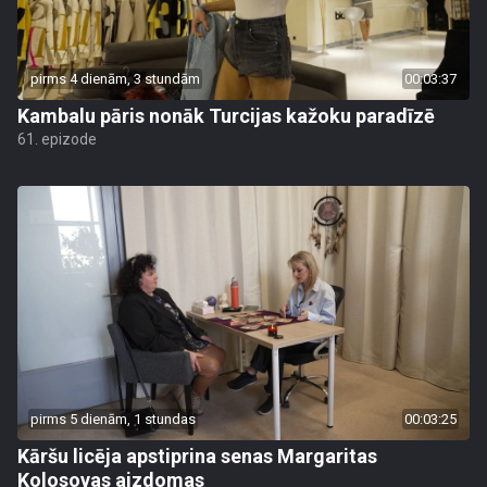
pirms 4 dienām, 3 stundām
00:03:37
Kambalu pāris nonāk Turcijas kažoku paradīzē
61. epizode
pirms 5 dienām, 1 stundas
00:03:25
Kāršu licēja apstiprina senas Margaritas
Kolosovas aizdomas