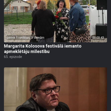
pirms 1 nedēļas, 3 dienām
00:03:43
Margarita Kolosova festivālā iemanto
apmeklētāju mīlestību
65. epizode