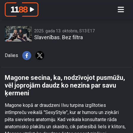
Magone secina, ka, nodzīvojot
pusmūžu, vēl joprojām daudz ko
nezina par savu ķermeni
2025. gada 13. oktobris, S13 E17
Slavenības. Bez filtra
Dalies
Magone secina, ka, nodzīvojot pusmūžu,
vēl joprojām daudz ko nezina par savu
ķermeni
Magone kopā ar draudzeni Ilvu turpina izglītoties
intīmpreču veikalā "SexyStyle", kur ar humoru un ziņkāri
pēta sievietes anatomiju. Kad veikala konsultante rāda
anatomisko plakātu un skaidro, cik patiesībā liels ir klitors,