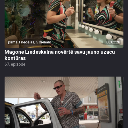
pirms 1 nedēļas, 5 dienām
00:02:28
Magone Liedeskalna novērtē savu jauno uzacu
kontūras
67. epizode