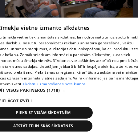
 tīmekļa vietne izmanto sīkdatnes
pirms 2 nedēļām, 6 dienām
00:05:44
Lukērijas Kambalas lielā iespēja "Victoria's
 tīmekļa vietnē tiek izmantotas sīkdatnes, lai nodrošinātu un uzlabotu tīmek
nes darbību., nosūtītu personalizētu reklāmu un satura ģenerēšanai, veiktu
Secret" atlasē atduras pret finansiāliem
āmas un satura mērījumus, auditorijas datu apkopošanu, kā arī produktu izst
sarežģījumiem
zlabošanu. Zemāk sniedzam informāciju par visām sīkdatnēm, kuras tiek
71. epizode
ntotas mūsu tīmekļa vietnēs. Sīkdatnes var atšķirties atkarībā no apmeklētā
rneta vietnes sadaļas. Lietotājam jebkurā brīdī ir iespēja piekrist, atteikties va
īt savu piekrišanu. Piekrišanas sniegšana, kā arī tās atsaukšana vai mainīša
ecas uz visām interneta vietnes sadaļām. Vairāk informācijas par izmantotaj
atnēm skatīt
sīkdatņu izmantošanas noteikumos.
ĪT VISUS PARTNERUS
(1718) →
PIELĀGOT IZVĒLI
PIEKRIST VISĀM SĪKDATNĒM
ATSTĀT TEHNISKĀS SĪKDATNES
pirms 2 nedēļām, 6 dienām
00:03:18