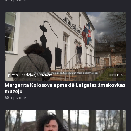
pirms 1 nedēļas, 6 dienām
00:03:16
Margarita Kolosova apmeklē Latgales šmakovkas
muzeju
68. epizode