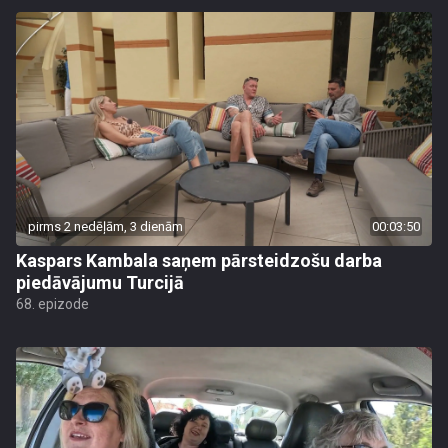
pirms 2 nedēļām, 3 dienām
00:03:50
Kaspars Kambala saņem pārsteidzošu darba
piedāvājumu Turcijā
68. epizode