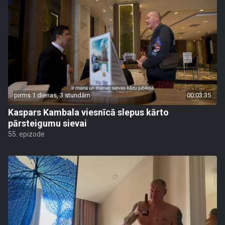
pirms 1 dienas, 3 stundām
00:03:35
Kaspars Kambala viesnīcā slepus kārto
pārsteigumu sievai
55. epizode