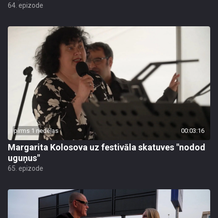
64. epizode
pirms 1 nedēļas
00:03:16
Margarita Kolosova uz festivāla skatuves "nodod
uguņus"
65. epizode