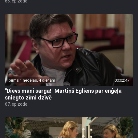
66. epizode
pirms 1 nedēļas, 4 dienām
00:02:47
"Dievs mani sargā!" Mārtiņš Egliens par enģeļa
sniegto zīmi dzīvē
67. epizode