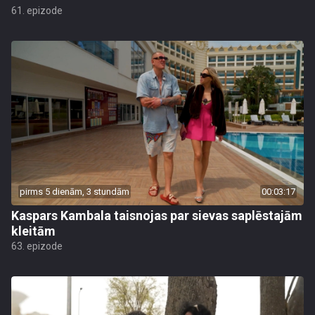
61. epizode
pirms 5 dienām, 3 stundām
00:03:17
Kaspars Kambala taisnojas par sievas saplēstajām
kleitām
63. epizode