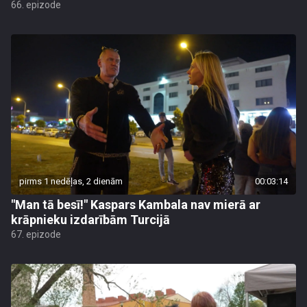
66. epizode
pirms 1 nedēļas, 2 dienām
00:03:14
"Man tā besī!" Kaspars Kambala nav mierā ar
krāpnieku izdarībām Turcijā
67. epizode