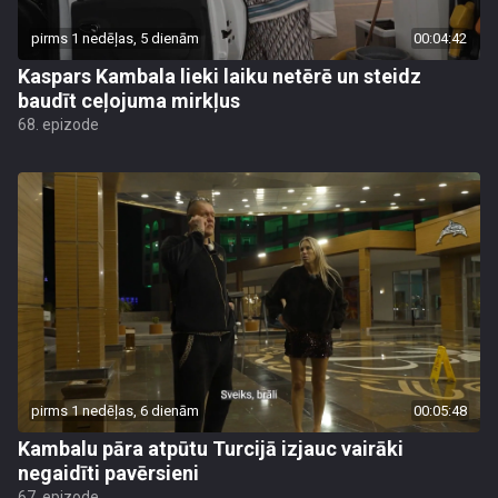
pirms 1 nedēļas, 5 dienām
00:04:42
Kaspars Kambala lieki laiku netērē un steidz
baudīt ceļojuma mirkļus
68. epizode
pirms 1 nedēļas, 6 dienām
00:05:48
Kambalu pāra atpūtu Turcijā izjauc vairāki
negaidīti pavērsieni
67. epizode