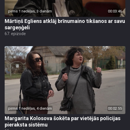
pirms 1 nedēļas, 3 dienām
00:03:46
Mārtiņš Egliens atklāj brīnumaino tikšanos ar savu
sargeņģeli
67. epizode
pirms 1 nedēļas, 4 dienām
00:02:55
Margarita Kolosova šokēta par vietējās policijas
pieraksta sistēmu