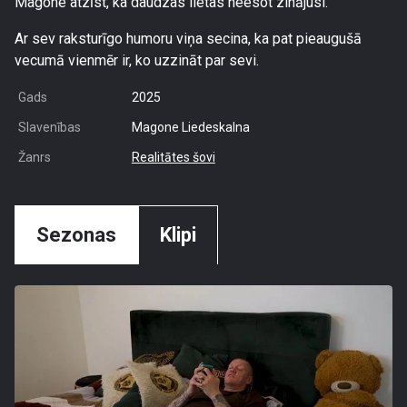
Magone atzīst, ka daudzas lietas neesot zinājusi.
Ar sev raksturīgo humoru viņa secina, ka pat pieaugušā
vecumā vienmēr ir, ko uzzināt par sevi.
Gads
2025
Slavenības
Magone Liedeskalna
Žanrs
Realitātes šovi
Sezonas
Klipi