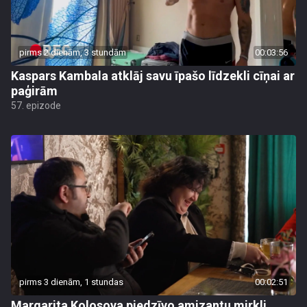
pirms 2 dienām, 3 stundām
00:03:56
Kaspars Kambala atklāj savu īpašo līdzekli cīņai ar
paģirām
57. epizode
pirms 3 dienām, 1 stundas
00:02:51
Margarita Kolosova piedzīvo amizantu mirkli