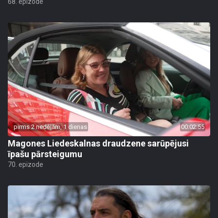
68. epizode
pirms 2 nedēļām, 1 dienas
00:02:55
Magones Liedeskalnas draudzene sarūpējusi
īpašu pārsteigumu
70. epizode