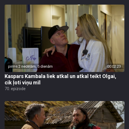
pirms 2 nedēļām, 5 dienām
00:02:23
Kaspars Kambala liek atkal un atkal teikt Olgai,
cik ļoti viņu mīl
70. epizode