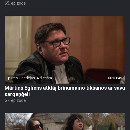
65. epizode
pirms 1 nedēļas, 4 dienām
00:03:46
Mārtiņš Egliens atklāj brīnumaino tikšanos ar savu
sargeņģeli
67. epizode