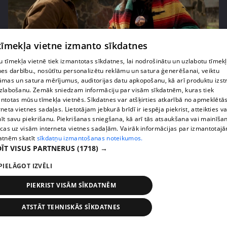
 tīmekļa vietne izmanto sīkdatnes
pirms 2 nedēļām, 6 dienām
00:02:27
 tīmekļa vietnē tiek izmantotas sīkdatnes, lai nodrošinātu un uzlabotu tīmek
nes darbību., nosūtītu personalizētu reklāmu un satura ģenerēšanai, veiktu
Raivis Vidzis atklāj attiecību aizkulises
āmas un satura mērījumus, auditorijas datu apkopošanu, kā arī produktu izst
71. epizode
zlabošanu. Zemāk sniedzam informāciju par visām sīkdatnēm, kuras tiek
ntotas mūsu tīmekļa vietnēs. Sīkdatnes var atšķirties atkarībā no apmeklētā
rneta vietnes sadaļas. Lietotājam jebkurā brīdī ir iespēja piekrist, atteikties va
īt savu piekrišanu. Piekrišanas sniegšana, kā arī tās atsaukšana vai mainīša
ecas uz visām interneta vietnes sadaļām. Vairāk informācijas par izmantotaj
atnēm skatīt
sīkdatņu izmantošanas noteikumos.
ĪT VISUS PARTNERUS
(1718) →
PIELĀGOT IZVĒLI
PIEKRIST VISĀM SĪKDATNĒM
ATSTĀT TEHNISKĀS SĪKDATNES
pirms 2 nedēļām, 6 dienām
00:04:07