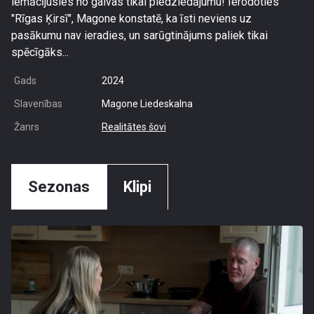
iemācījusies no galvas tikai piedziedājumu! Ierodoties
"Rīgas Ķirsī", Magone konstatē, ka īsti neviens uz
pasākumu nav ieradies, un sarūgtinājums paliek tikai
spēcīgāks...
Gads
2024
Slavenības
Magone Liedeskalna
Žanrs
Realitātes šovi
Sezonas
Klipi