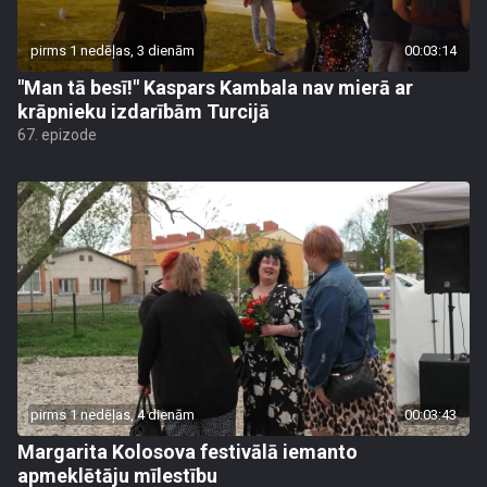
pirms 1 nedēļas, 3 dienām
00:03:14
"Man tā besī!" Kaspars Kambala nav mierā ar
krāpnieku izdarībām Turcijā
67. epizode
pirms 1 nedēļas, 4 dienām
00:03:43
Margarita Kolosova festivālā iemanto
apmeklētāju mīlestību