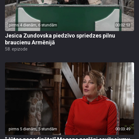
pirms 4 dienām, 6 stundām
00:02:53
Jesica Zundovska piedzīvo spriedzes pilnu
braucienu Armēnijā
58. epizode
pirms 5 dienām, 5 stundām
00:03:49