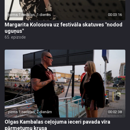
pirms 1 nedēļas, 1 dienas
00:03:16
Margarita Kolosova uz festivāla skatuves "nodod
uguņus"
65. epizode
pirms 1 nedēļas, 2 dienām
00:02:38
Olgas Kambalas ceļojuma ieceri pavada vīra
pārmetumu krusa