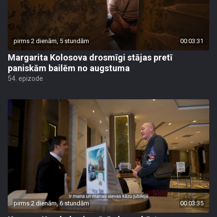
pirms 2 dienām, 5 stundām
00:03:31
Margarita Kolosova drosmīgi stājas pretī
paniskām bailēm no augstuma
54. epizode
pirms 2 dienām, 6 stundām
00:03:35