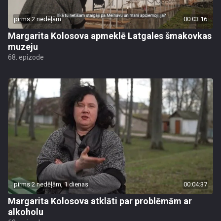
pirms 2 nedēļām
00:03:16
Margarita Kolosova apmeklē Latgales šmakovkas
muzeju
68. epizode
pirms 2 nedēļām, 1 dienas
00:04:37
Margarita Kolosova atklāti par problēmām ar
alkoholu