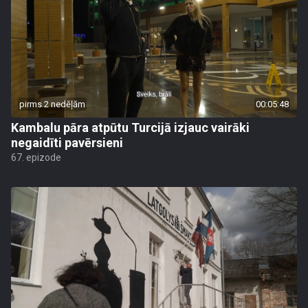
pirms 2 nedēļām
00:05:48
Kambalu pāra atpūtu Turcijā izjauc vairāki
negaidīti pavērsieni
67. epizode