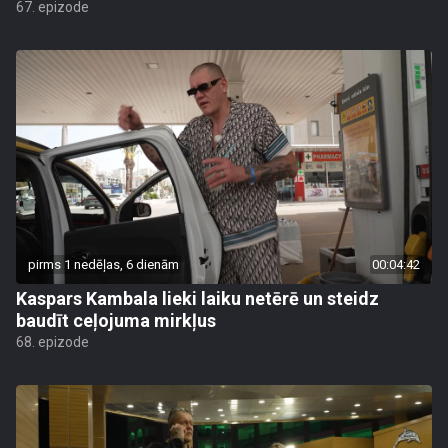
67. epizode
pirms 1 nedēļas, 6 dienām
00:04:42
Kaspars Kambala lieki laiku netērē un steidz
baudīt ceļojuma mirkļus
68. epizode