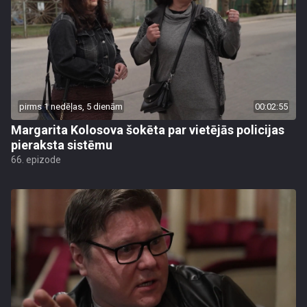
pirms 1 nedēļas, 5 dienām
00:02:55
Margarita Kolosova šokēta par vietējās policijas
pieraksta sistēmu
66. epizode