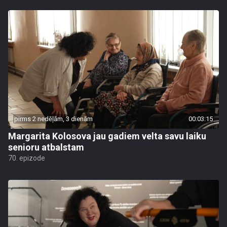
pirms 2 nedēļām, 3 dienām
00:03:15
Margarita Kolosova jau gadiem velta savu laiku
senioru atbalstam
70. epizode