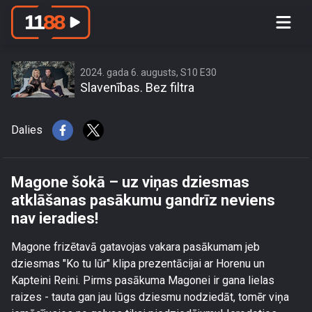
Magone šokā – uz viņas dziesmas
atklāšanas pasākumu gandrīz
neviens nav ieradies!
2024. gada 6. augusts, S10 E30
Slavenības. Bez filtra
Dalies
Magone šokā – uz viņas dziesmas
atklāšanas pasākumu gandrīz neviens
nav ieradies!
Magone frizētavā gatavojas vakara pasākumam jeb
dziesmas "Ko tu lūr" klipa prezentācijai ar Horenu un
Kapteini Reini. Pirms pasākuma Magonei ir gana lielas
raizes - tauta gan jau lūgs dziesmu nodziedāt, tomēr viņa