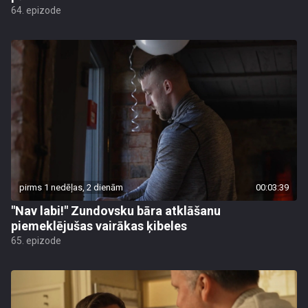
64. epizode
pirms 1 nedēļas, 2 dienām
00:03:39
"Nav labi!" Zundovsku bāra atklāšanu
piemeklējušas vairākas ķibeles
65. epizode