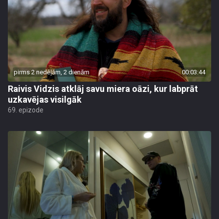
pirms 2 nedēļām, 2 dienām
00:03:44
Raivis Vidzis atklāj savu miera oāzi, kur labprāt
uzkavējas visilgāk
69. epizode