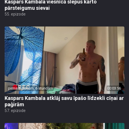
Kaspars Kambala viesnīcā slepus kārto
pārsteigumu sievai
55. epizode
pirms 3 dienām, 6 stundām
00:03:56
Kaspars Kambala atklāj savu īpašo līdzekli cīņai ar
paģirām
57. epizode