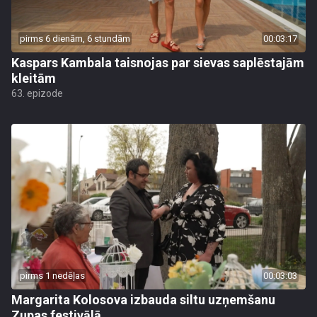
pirms 6 dienām, 6 stundām
00:03:17
Kaspars Kambala taisnojas par sievas saplēstajām
kleitām
63. epizode
pirms 1 nedēļas
00:03:03
Margarita Kolosova izbauda siltu uzņemšanu
Zupas festivālā