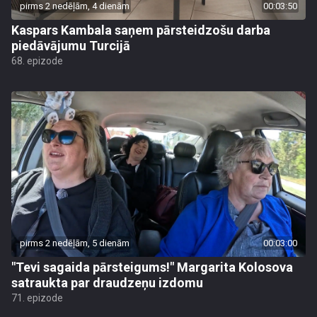
pirms 2 nedēļām, 4 dienām
00:03:50
Kaspars Kambala saņem pārsteidzošu darba
piedāvājumu Turcijā
68. epizode
pirms 2 nedēļām, 5 dienām
00:03:00
"Tevi sagaida pārsteigums!" Margarita Kolosova
satraukta par draudzeņu izdomu
71. epizode