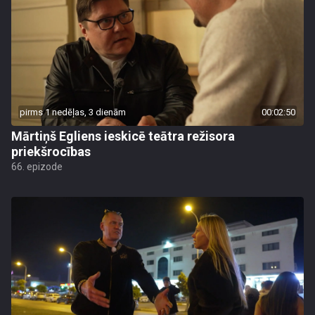
pirms 1 nedēļas, 3 dienām
00:02:50
Mārtiņš Egliens ieskicē teātra režisora
priekšrocības
66. epizode