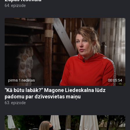
64. epizode
pirms 1 nedēļas
00:05:54
"Kā būtu labāk?" Magone Liedeskalna lūdz
padomu par dzīvesvietas maiņu
63. epizode