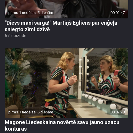
pirms 1 nedēļas, 5 dienām
00:02:47
"Dievs mani sargā!" Mārtiņš Egliens par enģeļa
sniegto zīmi dzīvē
67. epizode
pirms 1 nedēļas, 6 dienām
00:02:28
Magone Liedeskalna novērtē savu jauno uzacu
kontūras