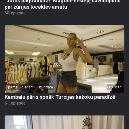
"Jūtos pagodināta!" Magone neslēpj saviļņojumu
par žūrijas locekles amatu
60. epizode
pirms 5 dienām, 6 stundām
00:03:37
Kambalu pāris nonāk Turcijas kažoku paradīzē
61. epizode