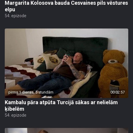
Margarita Kolosova bauda Cesvaines pils vēstures
elpu
54. epizode
pirms 1 dienas, 5 stundām
00:02:57
Kambalu pāra atpūta Turcijā sākas ar nelielām
ķibelēm
54. epizode