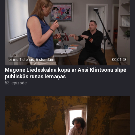
pirms 1 dienas, 6 stundām
00:01:53
Magone Liedeskalna kopā ar Ansi Klintsonu slīpē
publiskās runas iemaņas
53. epizode