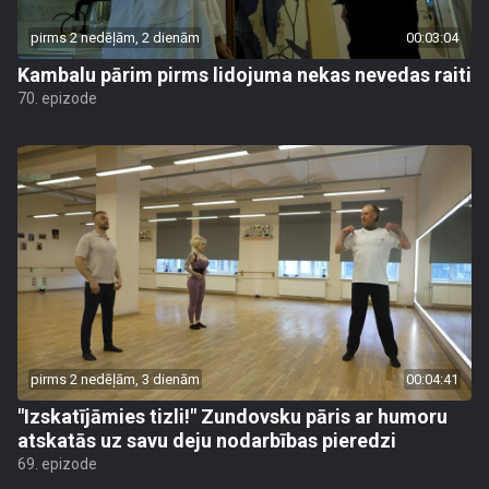
pirms 2 nedēļām, 2 dienām
00:03:04
Kambalu pārim pirms lidojuma nekas nevedas raiti
70. epizode
pirms 2 nedēļām, 3 dienām
00:04:41
"Izskatījāmies tizli!" Zundovsku pāris ar humoru
atskatās uz savu deju nodarbības pieredzi
69. epizode