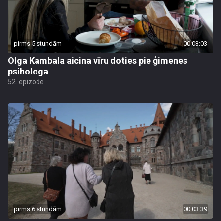
pirms 5 stundām
00:03:03
Olga Kambala aicina vīru doties pie ģimenes
psihologa
52. epizode
pirms 6 stundām
00:03:39