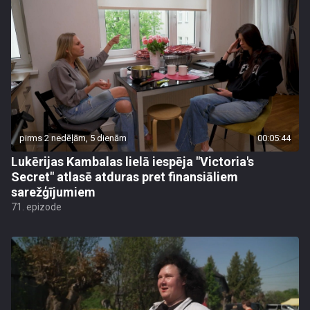
pirms 2 nedēļām, 5 dienām
00:05:44
Lukērijas Kambalas lielā iespēja "Victoria's
Secret" atlasē atduras pret finansiāliem
sarežģījumiem
71. epizode