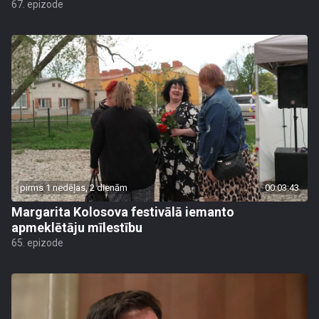
67. epizode
pirms 1 nedēļas, 2 dienām
00:03:43
Margarita Kolosova festivālā iemanto
apmeklētāju mīlestību
65. epizode