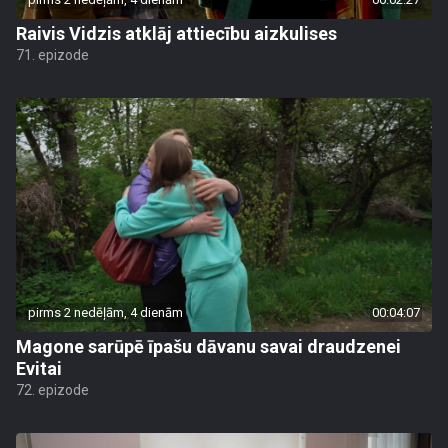
Raivis Vidzis atklāj attiecību aizkulises
71. epizode
pirms 2 nedēļām, 4 dienām
00:04:07
Magone sarūpē īpašu dāvanu savai draudzenei
Evitai
72. epizode