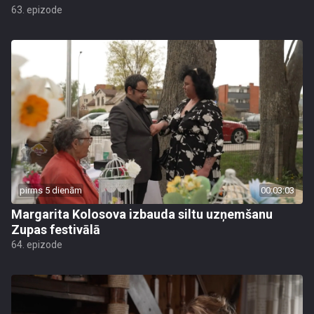
63. epizode
pirms 5 dienām
00:03:03
Margarita Kolosova izbauda siltu uzņemšanu
Zupas festivālā
64. epizode