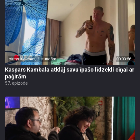
pirms 1 dienas, 2 stundām
00:03:56
Kaspars Kambala atklāj savu īpašo līdzekli cīņai ar
paģirām
57. epizode