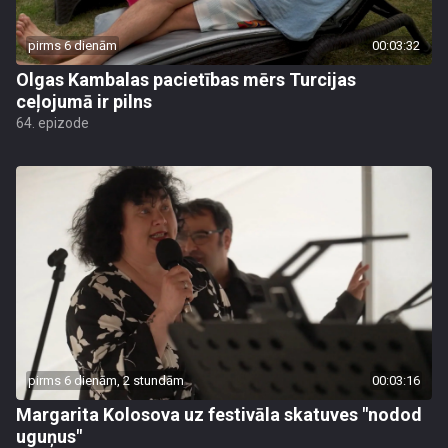
pirms 6 dienām
00:03:32
Olgas Kambalas pacietības mērs Turcijas
ceļojumā ir pilns
64. epizode
pirms 6 dienām, 2 stundām
00:03:16
Margarita Kolosova uz festivāla skatuves "nodod
uguņus"