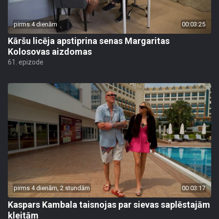
pirms 4 dienām
00:03:25
Kāršu licēja apstiprina senas Margaritas
Kolosovas aizdomas
61. epizode
pirms 4 dienām, 2 stundām
00:03:17
Kaspars Kambala taisnojas par sievas saplēstajām
kleitām