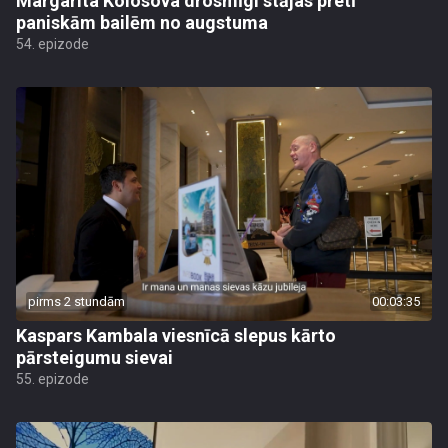
Margarita Kolosova drosmīgi stājas pretī
paniskām bailēm no augstuma
54. epizode
pirms 2 stundām
00:03:35
Kaspars Kambala viesnīcā slepus kārto
pārsteigumu sievai
55. epizode