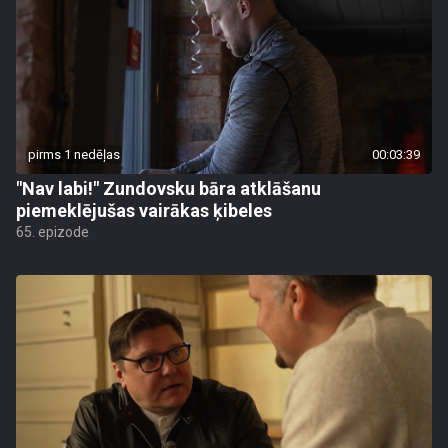
pirms 1 nedēļas
00:03:39
"Nav labi!" Zundovsku bāra atklāšanu
piemeklējušas vairākas ķibeles
65. epizode