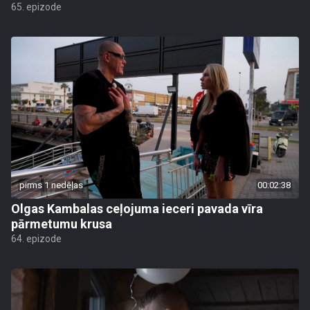
65. epizode
pirms 1 nedēļas
00:02:38
Olgas Kambalas ceļojuma ieceri pavada vīra
pārmetumu krusa
64. epizode