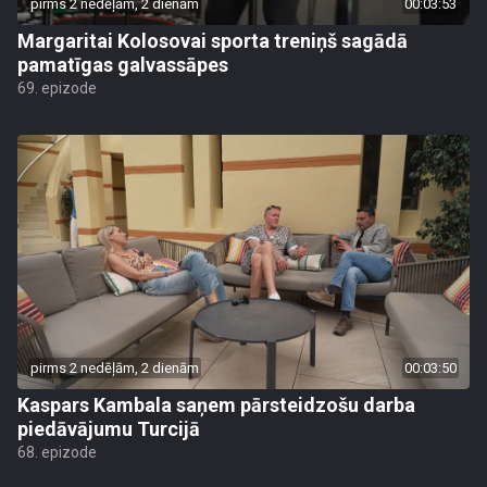
pirms 2 nedēļām, 2 dienām
00:03:53
Margaritai Kolosovai sporta treniņš sagādā
pamatīgas galvassāpes
69. epizode
pirms 2 nedēļām, 2 dienām
00:03:50
Kaspars Kambala saņem pārsteidzošu darba
piedāvājumu Turcijā
68. epizode