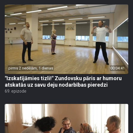
pirms 2 nedēļām, 1 dienas
00:04:41
"Izskatījāmies tizli!" Zundovsku pāris ar humoru
atskatās uz savu deju nodarbības pieredzi
69. epizode