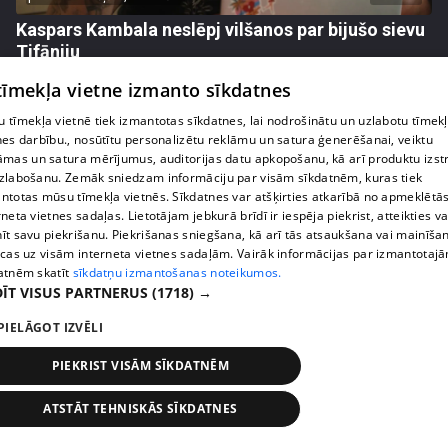
Kaspars Kambala neslēpj vilšanos par bijušo sievu
Tifāniju
72. epizode
 tīmekļa vietne izmanto sīkdatnes
 tīmekļa vietnē tiek izmantotas sīkdatnes, lai nodrošinātu un uzlabotu tīmek
nes darbību., nosūtītu personalizētu reklāmu un satura ģenerēšanai, veiktu
āmas un satura mērījumus, auditorijas datu apkopošanu, kā arī produktu izst
zlabošanu. Zemāk sniedzam informāciju par visām sīkdatnēm, kuras tiek
ntotas mūsu tīmekļa vietnēs. Sīkdatnes var atšķirties atkarībā no apmeklētā
rneta vietnes sadaļas. Lietotājam jebkurā brīdī ir iespēja piekrist, atteikties va
īt savu piekrišanu. Piekrišanas sniegšana, kā arī tās atsaukšana vai mainīša
ecas uz visām interneta vietnes sadaļām. Vairāk informācijas par izmantotaj
atnēm skatīt
sīkdatņu izmantošanas noteikumos.
ĪT VISUS PARTNERUS
(1718) →
PIELĀGOT IZVĒLI
pirms 2 nedēļām, 6 dienām
00:04:02
Draudzene aicina pārvākties Magoni uz Kurzemes
PIEKRIST VISĀM SĪKDATNĒM
pusi
73. epizode
ATSTĀT TEHNISKĀS SĪKDATNES