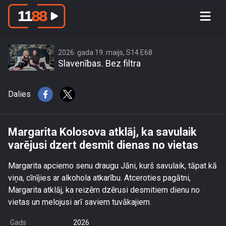
Margarita Kolosova atklāj, ka savulaik
varējusi dzert desmit dienas no vietas
2026. gada 19. maijs, S14 E68
Slavenības. Bez filtra
Dalies
Margarita Kolosova atklāj, ka savulaik
varējusi dzert desmit dienas no vietas
Margarita apciemo senu draugu Jāni, kurš savulaik, tāpat kā
viņa, cīnījies ar alkohola atkarību. Atceroties pagātni,
Margarita atklāj, ka reizēm dzērusi desmitiem dienu no
vietas un melojusi arī saviem tuvākajiem.
Gads
2026