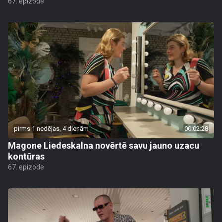
67. epizode
pirms 1 nedēļas, 4 dienām
00:02:28
Magone Liedeskalna novērtē savu jauno uzacu
kontūras
67. epizode