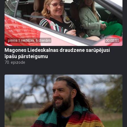
pirms 1 nedēļas, 6 dienām
00:02:55
Magones Liedeskalnas draudzene sarūpējusi
īpašu pārsteigumu
70. epizode