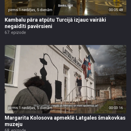
pirms 1 nedēļas, 5 dienām
00:05:48
Kambalu pāra atpūtu Turcijā izjauc vairāki
negaidīti pavērsieni
67. epizode
pirms 1 nedēļas, 5 dienām
00:03:16
Margarita Kolosova apmeklē Latgales šmakovkas
muzeju
68. epizode