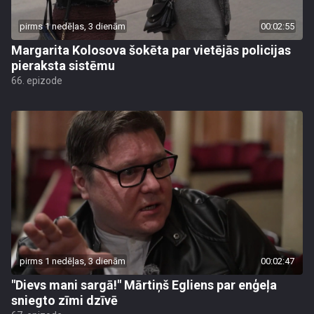
pirms 1 nedēļas, 3 dienām
00:02:55
Margarita Kolosova šokēta par vietējās policijas
pieraksta sistēmu
66. epizode
pirms 1 nedēļas, 3 dienām
00:02:47
"Dievs mani sargā!" Mārtiņš Egliens par enģeļa
sniegto zīmi dzīvē