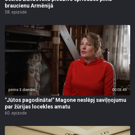
braucienu Armēnijā
58. epizode
pirms 3 dienām
00:03:49
"Jūtos pagodināta!" Magone neslēpj saviļņojumu
par žūrijas locekles amatu
60. epizode