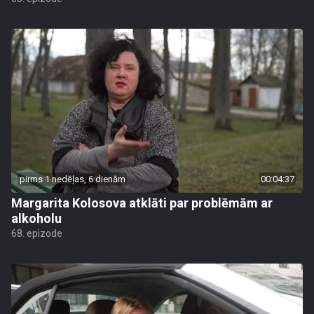
pirms 1 nedēļas, 6 dienām
00:04:37
Margarita Kolosova atklāti par problēmām ar
alkoholu
68. epizode