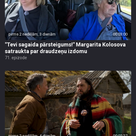
pirms 2 nedēļām, 3 dienām
00:03:00
"Tevi sagaida pārsteigums!" Margarita Kolosova
satraukta par draudzeņu izdomu
71. epizode
pirms 2 nedēļām, 4 dienām
00:02:27