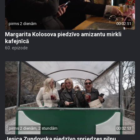
pirms 2 dienām
00:02:51
Margarita Kolosova piedzīvo amizantu mirkli
kafejnīcā
60. epizode
pirms 2 dienām, 2 stundām
00:02:53
Jesica Zundovska piedzīvo spriedzes pilnu