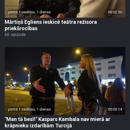
pirms 1 nedēļas, 1 dienas
00:02:50
Mārtiņš Egliens ieskicē teātra režisora
priekšrocības
66. epizode
pirms 1 nedēļas, 1 dienas
00:03:14
"Man tā besī!" Kaspars Kambala nav mierā ar
krāpnieku izdarībām Turcijā