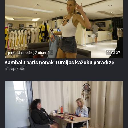
pirms 3 dienām, 2 stundām
00:03:37
Kambalu pāris nonāk Turcijas kažoku paradīzē
61. epizode