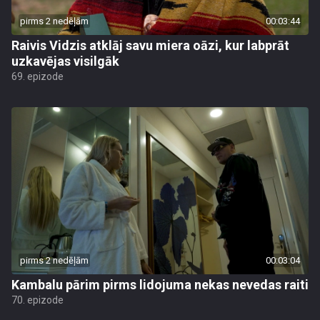
pirms 2 nedēļām
00:03:44
Raivis Vidzis atklāj savu miera oāzi, kur labprāt
uzkavējas visilgāk
69. epizode
pirms 2 nedēļām
00:03:04
Kambalu pārim pirms lidojuma nekas nevedas raiti
70. epizode