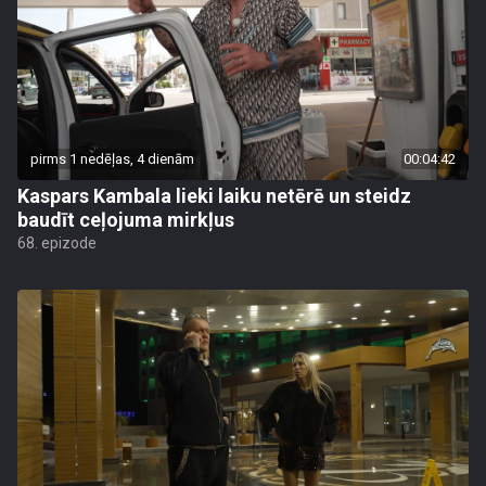
pirms 1 nedēļas, 4 dienām
00:04:42
Kaspars Kambala lieki laiku netērē un steidz
baudīt ceļojuma mirkļus
68. epizode