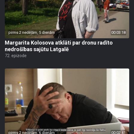
pirms 2 nedēļām, 5 dienām
00:03:18
Margarita Kolosova atklāti par dronu radīto
nedrošības sajūtu Latgalē
72. epizode
pirms 2 nedēļām, 6 dienām
00:02:41