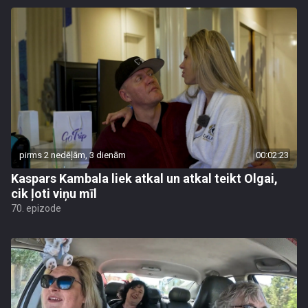
pirms 2 nedēļām, 3 dienām
00:02:23
Kaspars Kambala liek atkal un atkal teikt Olgai,
cik ļoti viņu mīl
70. epizode