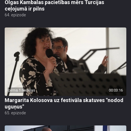
Olgas Kambalas pacietības mērs Turcijas
ceļojumā ir pilns
64. epizode
pirms 1 nedēļas
00:03:16
Margarita Kolosova uz festivāla skatuves "nodod
uguņus"
65. epizode