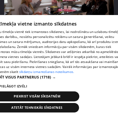
 tīmekļa vietne izmanto sīkdatnes
 tīmekļa vietnē tiek izmantotas sīkdatnes, lai nodrošinātu un uzlabotu tīmek
pirms 2 nedēļām, 6 dienām
00:05:44
nes darbību., nosūtītu personalizētu reklāmu un satura ģenerēšanai, veiktu
āmas un satura mērījumus, auditorijas datu apkopošanu, kā arī produktu izst
Lukērijas Kambalas lielā iespēja "Victoria's
zlabošanu. Zemāk sniedzam informāciju par visām sīkdatnēm, kuras tiek
Secret" atlasē atduras pret finansiāliem
ntotas mūsu tīmekļa vietnēs. Sīkdatnes var atšķirties atkarībā no apmeklētā
sarežģījumiem
rneta vietnes sadaļas. Lietotājam jebkurā brīdī ir iespēja piekrist, atteikties va
71. epizode
īt savu piekrišanu. Piekrišanas sniegšana, kā arī tās atsaukšana vai mainīša
ecas uz visām interneta vietnes sadaļām. Vairāk informācijas par izmantotaj
atnēm skatīt
sīkdatņu izmantošanas noteikumos.
ĪT VISUS PARTNERUS
(1718) →
PIELĀGOT IZVĒLI
PIEKRIST VISĀM SĪKDATNĒM
ATSTĀT TEHNISKĀS SĪKDATNES