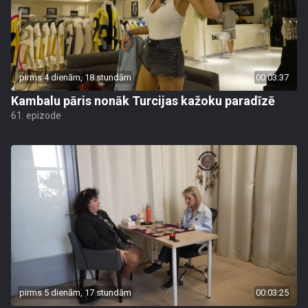
pirms 4 dienām, 18 stundām
00:03:37
Kambalu pāris nonāk Turcijas kažoku paradīzē
61. epizode
pirms 5 dienām, 17 stundām
00:03:25