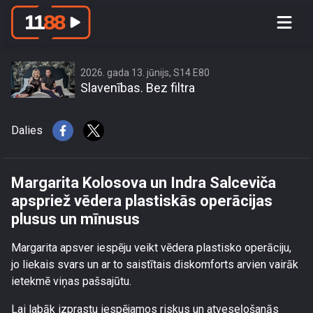
Margarita Kolosova un Indra Salceviča
apspriež vēdera plastiskās operācijas
plusus un mīnusus
2026. gada 13. jūnijs, S14 E80
Slavenības. Bez filtra
Dalies
Margarita Kolosova un Indra Salceviča
apspriež vēdera plastiskās operācijas
plusus un mīnusus
Margarita apsver iespēju veikt vēdera plastisko operāciju,
jo liekais svars un ar to saistītais diskomforts arvien vairāk
ietekmē viņas pašsajūtu.
Lai labāk izprastu iespējamos riskus un atveseļošanās