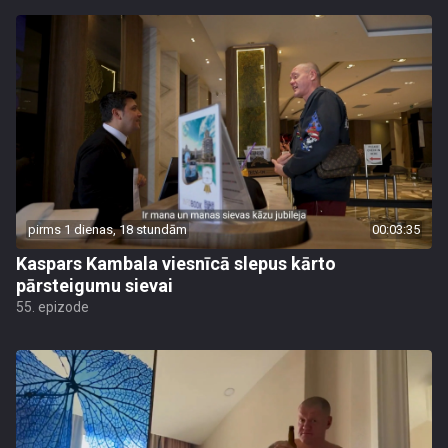
pirms 1 dienas, 18 stundām
00:03:35
Kaspars Kambala viesnīcā slepus kārto
pārsteigumu sievai
55. epizode