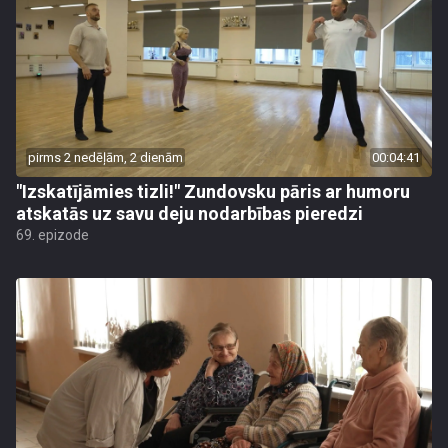
pirms 2 nedēļām, 2 dienām
00:04:41
"Izskatījāmies tizli!" Zundovsku pāris ar humoru
atskatās uz savu deju nodarbības pieredzi
69. epizode