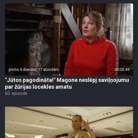
pirms 4 dienām, 17 stundām
00:03:49
"Jūtos pagodināta!" Magone neslēpj saviļņojumu
par žūrijas locekles amatu
60. epizode