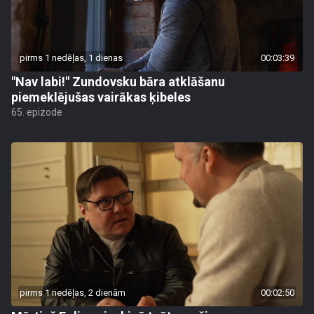
pirms 1 nedēļas, 1 dienas
00:03:39
"Nav labi!" Zundovsku bāra atklāšanu
piemeklējušas vairākas ķibeles
65. epizode
pirms 1 nedēļas, 2 dienām
00:02:50