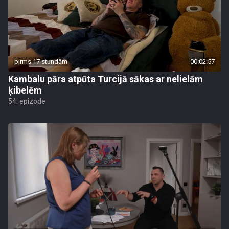
pirms 17 stundām
00:02:57
Kambalu pāra atpūta Turcijā sākas ar nelielām
ķibelēm
54. epizode