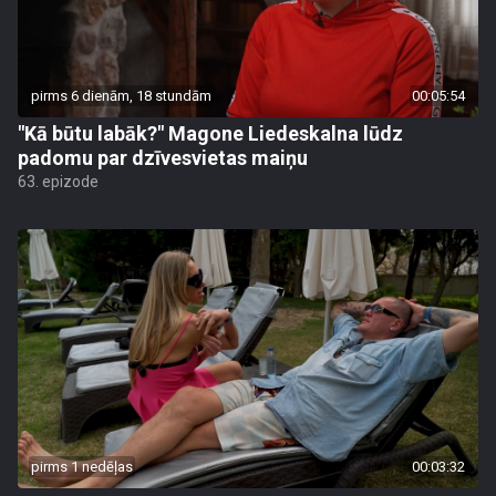
pirms 6 dienām, 18 stundām
00:05:54
"Kā būtu labāk?" Magone Liedeskalna lūdz
padomu par dzīvesvietas maiņu
63. epizode
pirms 1 nedēļas
00:03:32