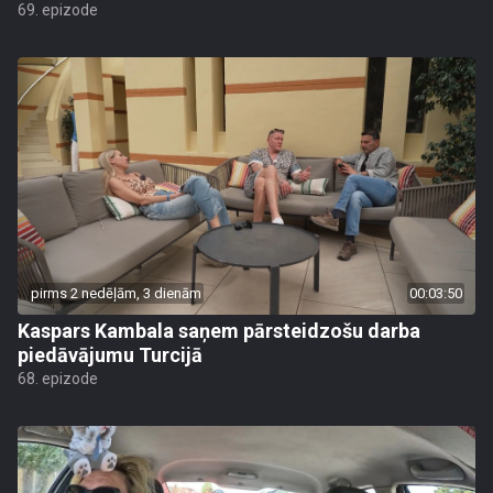
69. epizode
pirms 2 nedēļām, 3 dienām
00:03:50
Kaspars Kambala saņem pārsteidzošu darba
piedāvājumu Turcijā
68. epizode