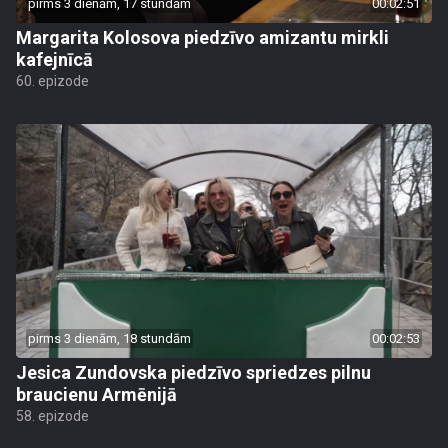
pirms 3 dienām, 17 stundām
00:02:51
Margarita Kolosova piedzīvo amizantu mirkli
kafejnīcā
60. epizode
pirms 3 dienām, 18 stundām
00:02:53
Jesica Zundovska piedzīvo spriedzes pilnu
braucienu Armēnijā
58. epizode