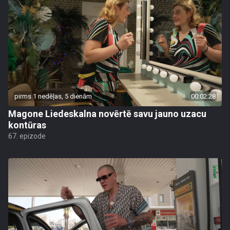
pirms 1 nedēļas, 5 dienām
00:02:28
Magone Liedeskalna novērtē savu jauno uzacu
kontūras
67. epizode