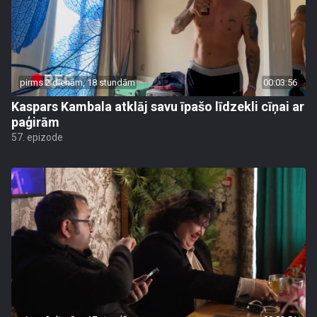
pirms 2 dienām, 18 stundām
00:03:56
Kaspars Kambala atklāj savu īpašo līdzekli cīņai ar
paģirām
57. epizode