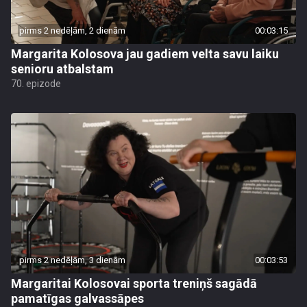
pirms 2 nedēļām, 2 dienām
00:03:15
Margarita Kolosova jau gadiem velta savu laiku
senioru atbalstam
70. epizode
pirms 2 nedēļām, 3 dienām
00:03:53
Margaritai Kolosovai sporta treniņš sagādā
pamatīgas galvassāpes