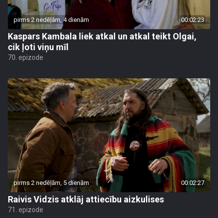
pirms 2 nedēļām, 4 dienām
00:02:23
Kaspars Kambala liek atkal un atkal teikt Olgai,
cik ļoti viņu mīl
70. epizode
pirms 2 nedēļām, 5 dienām
00:02:27
Raivis Vidzis atklāj attiecību aizkulises
71. epizode