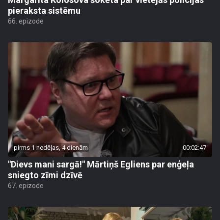
pieraksta sistēmu
66. epizode
pirms 1 nedēļas, 4 dienām
00:02:47
"Dievs mani sargā!" Mārtiņš Egliens par enģeļa
sniegto zīmi dzīvē
67. epizode