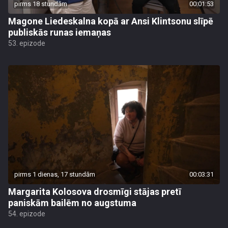
pirms 18 stundām
00:01:53
Magone Liedeskalna kopā ar Ansi Klintsonu slīpē
publiskās runas iemaņas
53. epizode
pirms 1 dienas, 17 stundām
00:03:31
Margarita Kolosova drosmīgi stājas pretī
paniskām bailēm no augstuma
54. epizode