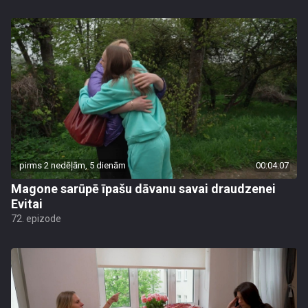
pirms 2 nedēļām, 5 dienām
00:04:07
Magone sarūpē īpašu dāvanu savai draudzenei
Evitai
72. epizode