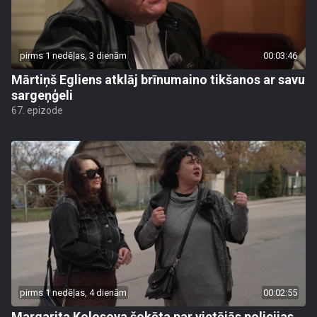
pirms 1 nedēļas, 3 dienām
00:03:46
Mārtiņš Egliens atklāj brīnumaino tikšanos ar savu
sargeņģeli
67. epizode
pirms 1 nedēļas, 4 dienām
00:02:55
Margarita Kolosova šokēta par vietējās policijas