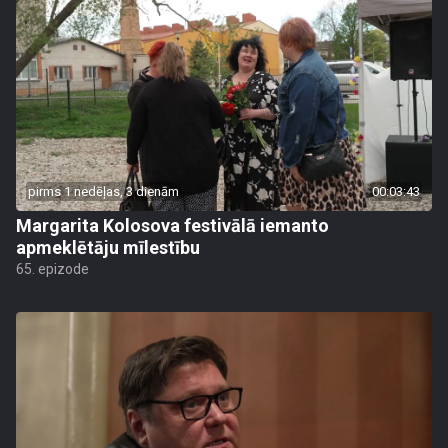
pirms 1 nedēļas, 3 dienām
00:03:43
Margarita Kolosova festivālā iemanto
apmeklētāju mīlestību
65. epizode