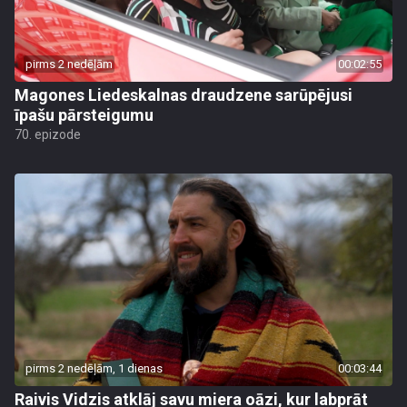
pirms 2 nedēļām
00:02:55
Magones Liedeskalnas draudzene sarūpējusi
īpašu pārsteigumu
70. epizode
pirms 2 nedēļām, 1 dienas
00:03:44
Raivis Vidzis atklāj savu miera oāzi, kur labprāt