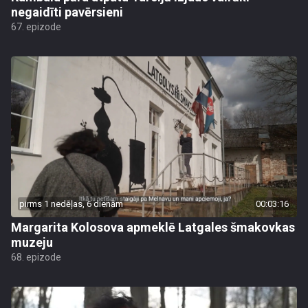
negaidīti pavērsieni
67. epizode
pirms 1 nedēļas, 6 dienām
00:03:16
Margarita Kolosova apmeklē Latgales šmakovkas
muzeju
68. epizode