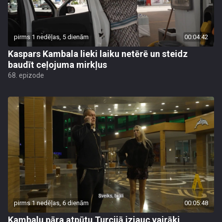
pirms 1 nedēļas, 5 dienām
00:04:42
Kaspars Kambala lieki laiku netērē un steidz
baudīt ceļojuma mirkļus
68. epizode
pirms 1 nedēļas, 6 dienām
00:05:48
Kambalu pāra atpūtu Turcijā izjauc vairāki