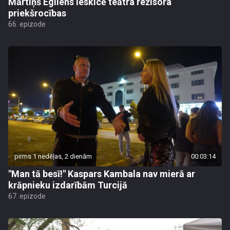
Mārtiņš Egliens ieskicē teātra režisora
priekšrocības
66. epizode
pirms 1 nedēļas, 2 dienām
00:03:14
"Man tā besī!" Kaspars Kambala nav mierā ar
krāpnieku izdarībām Turcijā
67. epizode