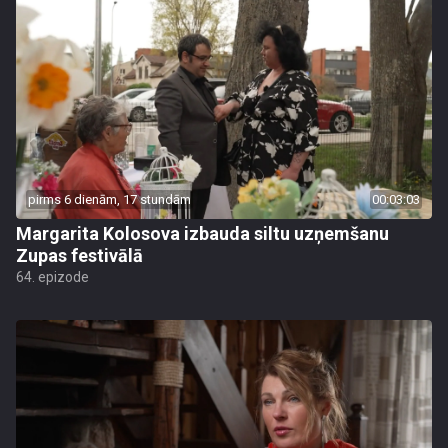
pirms 6 dienām, 17 stundām
00:03:03
Margarita Kolosova izbauda siltu uzņemšanu
Zupas festivālā
64. epizode