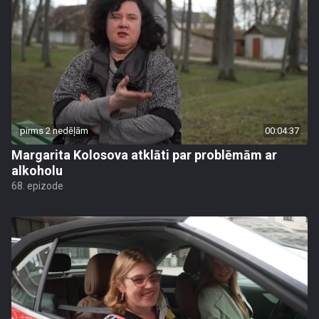
pirms 2 nedēļām
00:04:37
Margarita Kolosova atklāti par problēmām ar
alkoholu
68. epizode