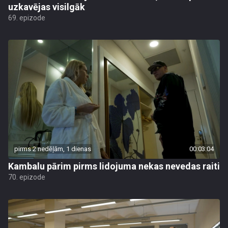
uzkavējas visilgāk
69. epizode
pirms 2 nedēļām, 1 dienas
00:03:04
Kambalu pārim pirms lidojuma nekas nevedas raiti
70. epizode