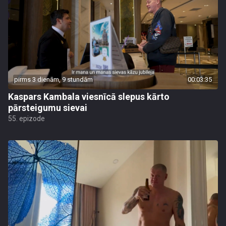
pirms 3 dienām, 9 stundām
00:03:35
Kaspars Kambala viesnīcā slepus kārto
pārsteigumu sievai
55. epizode