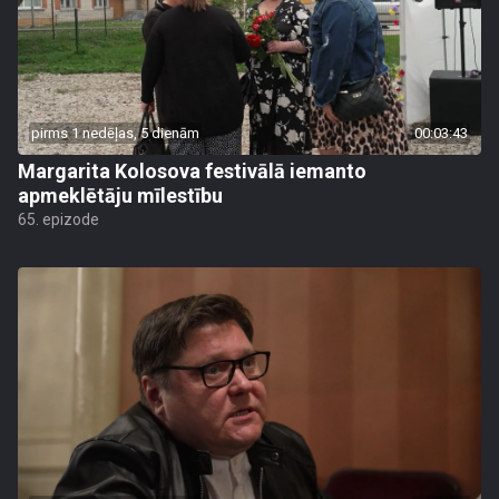
pirms 1 nedēļas, 5 dienām
00:03:43
Margarita Kolosova festivālā iemanto
apmeklētāju mīlestību
65. epizode