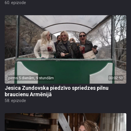
60. epizode
pirms 5 dienām, 9 stundām
00:02:53
Jesica Zundovska piedzīvo spriedzes pilnu
braucienu Armēnijā
58. epizode