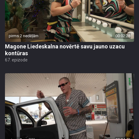
pirms 2 nedēļām
00:02:28
Magone Liedeskalna novērtē savu jauno uzacu
kontūras
67. epizode