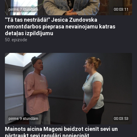
pirms 7 stundām
00:03:11
"Tā tas nestrādā!" Jesica Zundovska
remontdarbos pieprasa nevainojamu katras
detaļas izpildījumu
50. epizode
pirms 9 stundām
00:03:53
Mainots aicina Magoni beidzot cienīt sevi un
pārtraukt sevi regulāri noniecināt