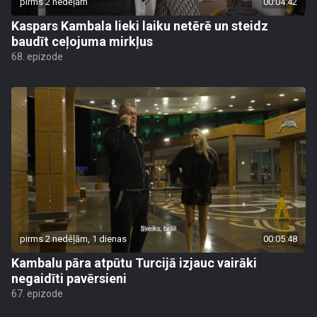
pirms 2 nedēļām
00:04:42
Kaspars Kambala lieki laiku netērē un steidz
baudīt ceļojuma mirkļus
68. epizode
pirms 2 nedēļām, 1 dienas
00:05:48
Kambalu pāra atpūtu Turcijā izjauc vairāki
negaidīti pavērsieni
67. epizode