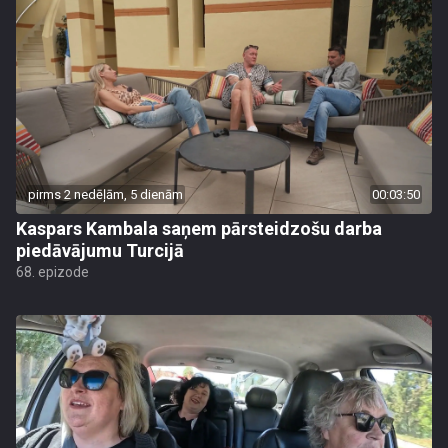
pirms 2 nedēļām, 5 dienām
00:03:50
Kaspars Kambala saņem pārsteidzošu darba
piedāvājumu Turcijā
68. epizode