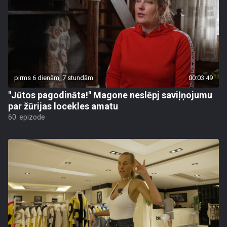
pirms 6 dienām, 7 stundām
00:03:49
"Jūtos pagodināta!" Magone neslēpj saviļņojumu
par žūrijas locekles amatu
60. epizode