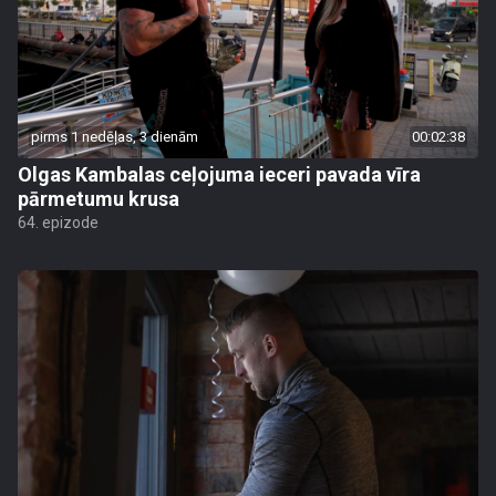
pirms 1 nedēļas, 3 dienām
00:02:38
Olgas Kambalas ceļojuma ieceri pavada vīra
pārmetumu krusa
64. epizode