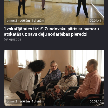
pirms 2 nedēļām, 4 dienām
00:04:41
"Izskatījāmies tizli!" Zundovsku pāris ar humoru
atskatās uz savu deju nodarbības pieredzi
69. epizode
pirms 2 nedēļām, 4 dienām
00:03:15