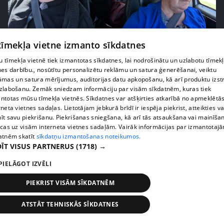
pirms 2 nedēļām, 6 dienām
00:03:00
 tīmekļa vietne izmanto sīkdatnes
"Tevi sagaida pārsteigums!" Margarita Kolosova
 tīmekļa vietnē tiek izmantotas sīkdatnes, lai nodrošinātu un uzlabotu tīmek
satraukta par draudzeņu izdomu
nes darbību., nosūtītu personalizētu reklāmu un satura ģenerēšanai, veiktu
āmas un satura mērījumus, auditorijas datu apkopošanu, kā arī produktu izst
71. epizode
zlabošanu. Zemāk sniedzam informāciju par visām sīkdatnēm, kuras tiek
ntotas mūsu tīmekļa vietnēs. Sīkdatnes var atšķirties atkarībā no apmeklētā
rneta vietnes sadaļas. Lietotājam jebkurā brīdī ir iespēja piekrist, atteikties va
īt savu piekrišanu. Piekrišanas sniegšana, kā arī tās atsaukšana vai mainīša
ecas uz visām interneta vietnes sadaļām. Vairāk informācijas par izmantotaj
atnēm skatīt
sīkdatņu izmantošanas noteikumos.
ĪT VISUS PARTNERUS
(1718) →
PIELĀGOT IZVĒLI
PIEKRIST VISĀM SĪKDATNĒM
ATSTĀT TEHNISKĀS SĪKDATNES
pirms 2 nedēļām, 6 dienām
00:02:23