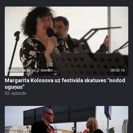
pirms 1 nedēļas, 2 dienām
00:03:16
Margarita Kolosova uz festivāla skatuves "nodod
uguņus"
65. epizode