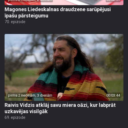
Magones Liedeskalnas draudzene sarūpējusi
īpašu pārsteigumu
70. epizode
pirms 2 nedēļām, 3 dienām
00:03:44
Raivis Vidzis atklāj savu miera oāzi, kur labprāt
uzkavējas visilgāk
69. epizode