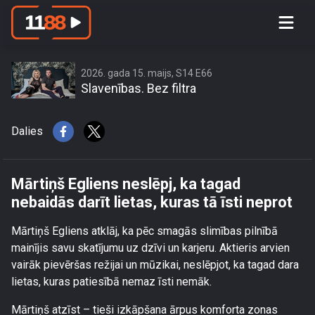
Mārtiņš Egliens neslēpj, ka tagad
nebaidās darīt lietas, kuras tā īsti
neprot
2026. gada 15. maijs, S14 E66
Slavenības. Bez filtra
Dalies
Mārtiņš Egliens neslēpj, ka tagad
nebaidās darīt lietas, kuras tā īsti neprot
Mārtiņš Egliens atklāj, ka pēc smagās slimības pilnībā
mainījis savu skatījumu uz dzīvi un karjeru. Aktieris arvien
vairāk pievēršas režijai un mūzikai, neslēpjot, ka tagad dara
lietas, kuras patiesībā nemaz īsti nemāk.
Mārtiņš atzīst – tieši izkāpšana ārpus komforta zonas