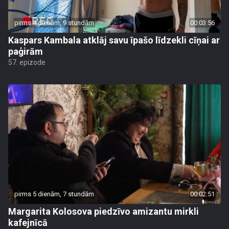
pirms 4 dienām, 9 stundām
00:03:56
Kaspars Kambala atklāj savu īpašo līdzekli cīņai ar
paģirām
57. epizode
pirms 5 dienām, 7 stundām
00:02:51
Margarita Kolosova piedzīvo amizantu mirkli
kafejnīcā