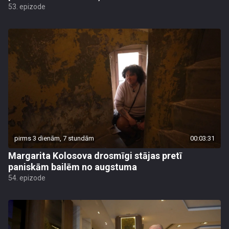
53. epizode
pirms 3 dienām, 7 stundām
00:03:31
Margarita Kolosova drosmīgi stājas pretī
paniskām bailēm no augstuma
54. epizode