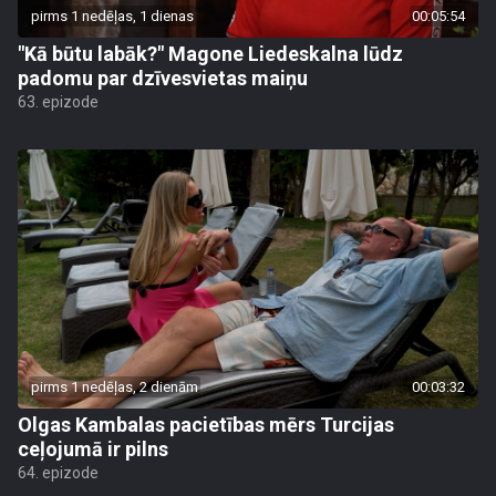
pirms 1 nedēļas, 1 dienas
00:05:54
"Kā būtu labāk?" Magone Liedeskalna lūdz
padomu par dzīvesvietas maiņu
63. epizode
pirms 1 nedēļas, 2 dienām
00:03:32
Olgas Kambalas pacietības mērs Turcijas
ceļojumā ir pilns
64. epizode