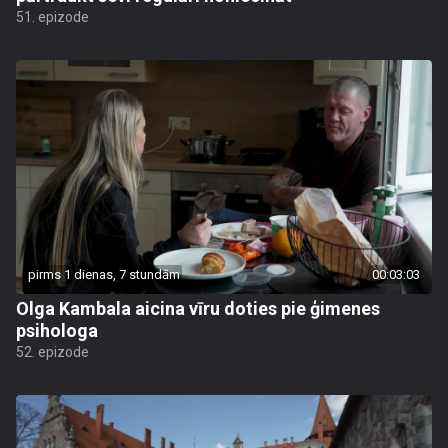
51. epizode
pirms 1 dienas, 7 stundām
00:03:03
Olga Kambala aicina vīru doties pie ģimenes
psihologa
52. epizode