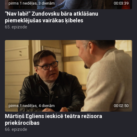
pirms 1 nedēļas, 3 dienām
00:03:39
"Nav labi!" Zundovsku bāra atklāšanu
piemeklējušas vairākas ķibeles
65. epizode
pirms 1 nedēļas, 4 dienām
00:02:50
Mārtiņš Egliens ieskicē teātra režisora
priekšrocības
66. epizode