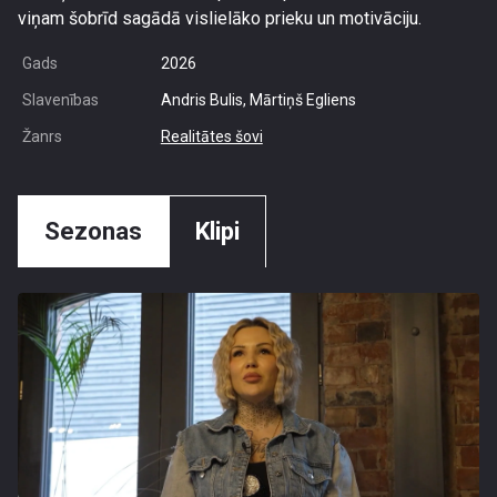
viņam šobrīd sagādā vislielāko prieku un motivāciju.
Gads
2026
Slavenības
Andris Bulis, Mārtiņš Egliens
Žanrs
Realitātes šovi
Sezonas
Klipi