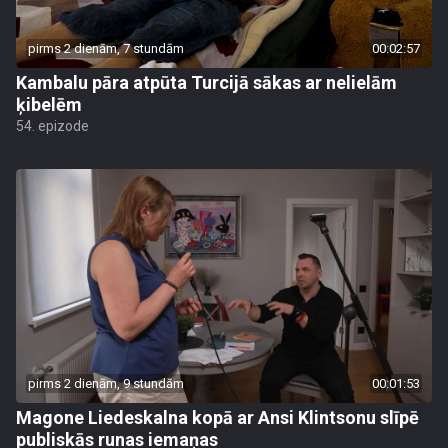
pirms 2 dienām, 7 stundām
00:02:57
Kambalu pāra atpūta Turcijā sākas ar nelielām
ķibelēm
54. epizode
pirms 2 dienām, 9 stundām
00:01:53
Magone Liedeskalna kopā ar Ansi Klintsonu slīpē
publiskās runas iemaņas