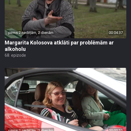
pirms 2 nedēļām, 2 dienām
00:04:37
Margarita Kolosova atklāti par problēmām ar
alkoholu
68. epizode
pirms 2 nedēļām, 2 dienām
00:02:55