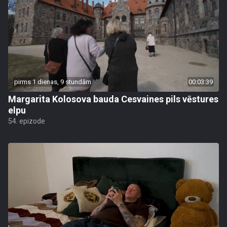
pirms 1 dienas, 9 stundām
00:03:39
Margarita Kolosova bauda Cesvaines pils vēstures
elpu
54. epizode