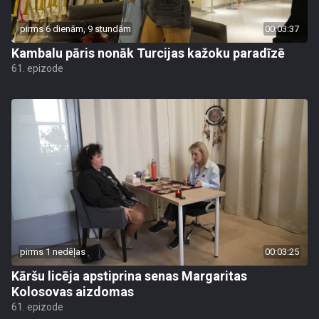
pirms 6 dienām, 9 stundām
00:03:37
Kambalu pāris nonāk Turcijas kažoku paradīzē
61. epizode
pirms 1 nedēļas
00:03:25
Kāršu licēja apstiprina senas Margaritas
Kolosovas aizdomas
61. epizode