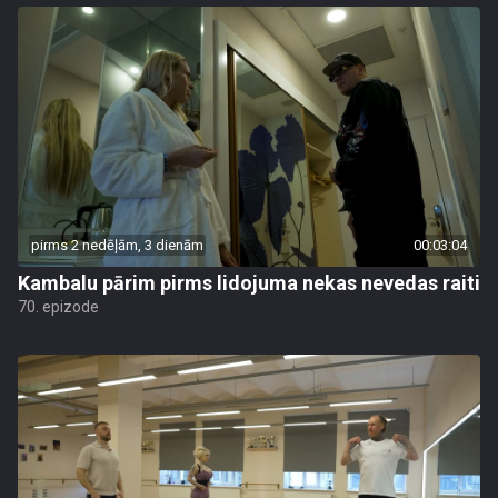
pirms 2 nedēļām, 3 dienām
00:03:04
Kambalu pārim pirms lidojuma nekas nevedas raiti
70. epizode