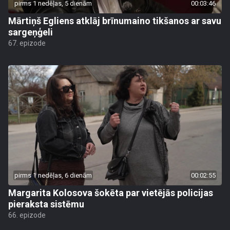
pirms 1 nedēļas, 5 dienām
00:03:46
Mārtiņš Egliens atklāj brīnumaino tikšanos ar savu
sargeņģeli
67. epizode
pirms 1 nedēļas, 6 dienām
00:02:55
Margarita Kolosova šokēta par vietējās policijas
pieraksta sistēmu
66. epizode