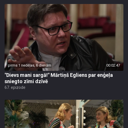
pirms 1 nedēļas, 6 dienām
00:02:47
"Dievs mani sargā!" Mārtiņš Egliens par enģeļa
sniegto zīmi dzīvē
67. epizode