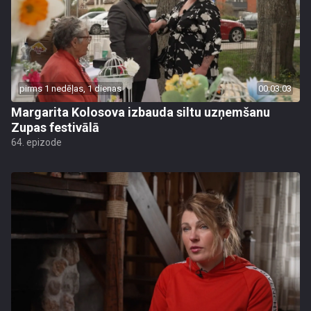
pirms 1 nedēļas, 1 dienas
00:03:03
Margarita Kolosova izbauda siltu uzņemšanu
Zupas festivālā
64. epizode