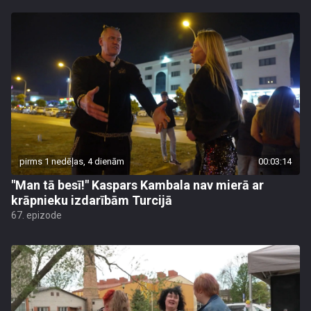
pirms 1 nedēļas, 4 dienām
00:03:14
"Man tā besī!" Kaspars Kambala nav mierā ar
krāpnieku izdarībām Turcijā
67. epizode