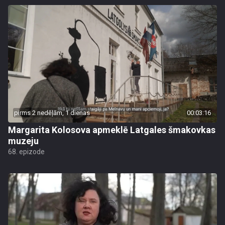
pirms 2 nedēļām, 1 dienas
00:03:16
Margarita Kolosova apmeklē Latgales šmakovkas
muzeju
68. epizode